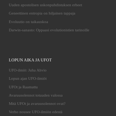
Uuden apostolisen uskonpuhdistuksen erheet
Geneettinen entropia on hiljainen tappaja
Evoluutio on taikauskoa
Darwin-sanasto: Oppaasi evolutionistien tarinoille
LOPUN AIKA JA UFOT
UFO-ilmiö: Juha Ahvio
Lopun ajan UFO-ilmiöt
UFOt ja Raamattu
Avaruusolennot totuuden valossa
Mitä UFOt ja avaruusolennot ovat?
Verho nousee UFO-ilmiön edestä