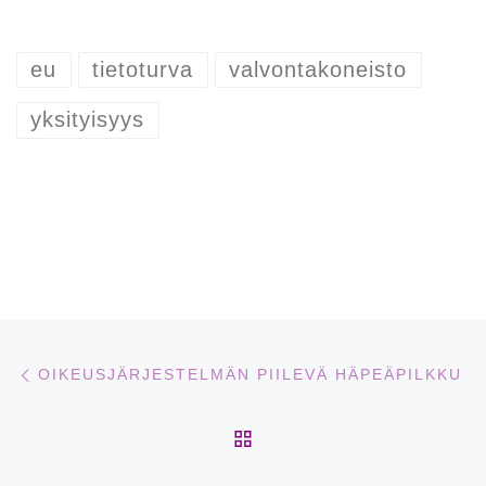
eu
tietoturva
valvontakoneisto
yksityisyys
Artikkelien navigointi
Edellinen
OIKEUSJÄRJESTELMÄN PIILEVÄ HÄPEÄPILKKU
ARTIKKELISIVULLE
Se