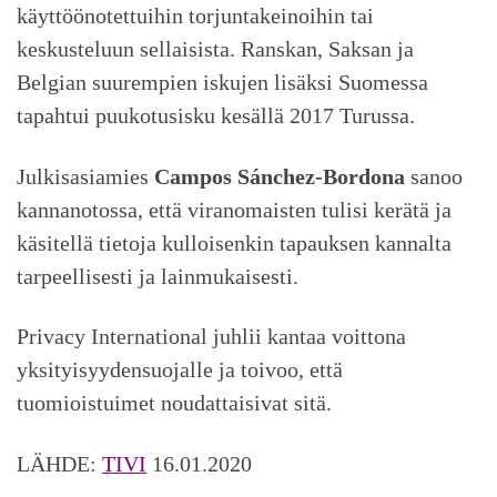
käyttöönotettuihin torjuntakeinoihin tai
keskusteluun sellaisista. Ranskan, Saksan ja
Belgian suurempien iskujen lisäksi Suomessa
tapahtui puukotusisku kesällä 2017 Turussa.
Julkisasiamies
Campos Sánchez-Bordona
sanoo
kannanotossa, että viranomaisten tulisi kerätä ja
käsitellä tietoja kulloisenkin tapauksen kannalta
tarpeellisesti ja lainmukaisesti.
Privacy International juhlii kantaa voittona
yksityisyydensuojalle ja toivoo, että
tuomioistuimet noudattaisivat sitä.
LÄHDE:
TIVI
16.01.2020