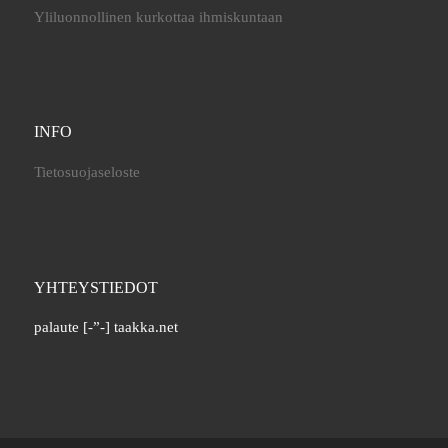
Yliluonnollinen kurkottaa ihmiskuntaan
INFO
Tietosuojaseloste
YHTEYSTIEDOT
palaute [-”-] taakka.net