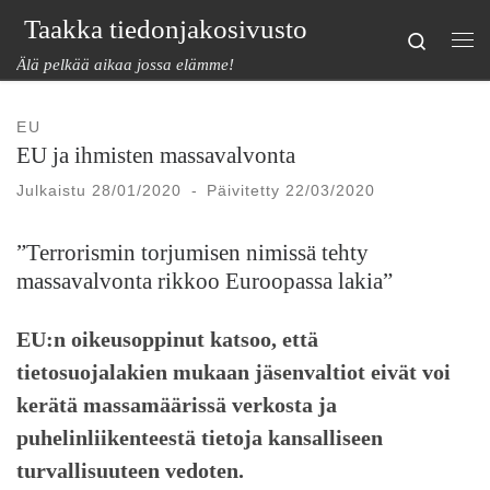
Taakka tiedonjakosivusto
Skip to content
Search
Val
Älä pelkää aikaa jossa elämme!
EU
EU ja ihmisten massavalvonta
Julkaistu
28/01/2020
-
Päivitetty
22/03/2020
”Terrorismin torjumisen nimissä tehty
massavalvonta rikkoo Euroopassa lakia”
EU:n oikeusoppinut katsoo, että
tietosuojalakien mukaan jäsenvaltiot eivät voi
kerätä massamäärissä verkosta ja
puhelinliikenteestä tietoja kansalliseen
turvallisuuteen vedoten.