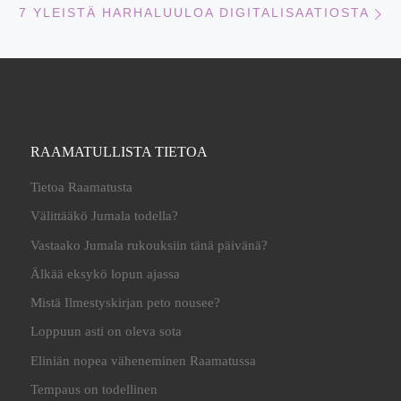
7 YLEISTÄ HARHALUULOA DIGITALISAATIOSTA
RAAMATULLISTA TIETOA
Tietoa Raamatusta
Välittääkö Jumala todella?
Vastaako Jumala rukouksiin tänä päivänä?
Älkää eksykö lopun ajassa
Mistä Ilmestyskirjan peto nousee?
Loppuun asti on oleva sota
Eliniän nopea väheneminen Raamatussa
Tempaus on todellinen