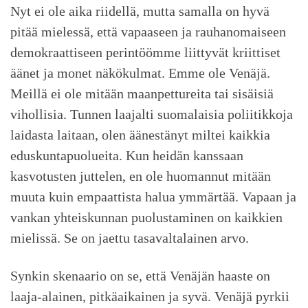
Nyt ei ole aika riidellä, mutta samalla on hyvä
pitää mielessä, että vapaaseen ja rauhanomaiseen
demokraattiseen perintöömme liittyvät kriittiset
äänet ja monet näkökulmat. Emme ole Venäjä.
Meillä ei ole mitään maanpettureita tai sisäisiä
vihollisia. Tunnen laajalti suomalaisia poliitikkoja
laidasta laitaan, olen äänestänyt miltei kaikkia
eduskuntapuolueita. Kun heidän kanssaan
kasvotusten juttelen, en ole huomannut mitään
muuta kuin empaattista halua ymmärtää. Vapaan ja
vankan yhteiskunnan puolustaminen on kaikkien
mielissä. Se on jaettu tasavaltalainen arvo.
Synkin skenaario on se, että Venäjän haaste on
laaja-alainen, pitkäaikainen ja syvä. Venäjä pyrkii