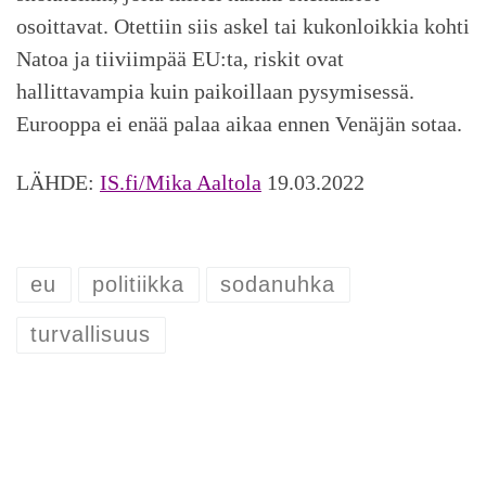
osoittavat. Otettiin siis askel tai kukonloikkia kohti
Natoa ja tiiviimpää EU:ta, riskit ovat
hallittavampia kuin paikoillaan pysymisessä.
Eurooppa ei enää palaa aikaa ennen Venäjän sotaa.
LÄHDE:
IS.fi/Mika Aaltola
19.03.2022
eu
politiikka
sodanuhka
turvallisuus