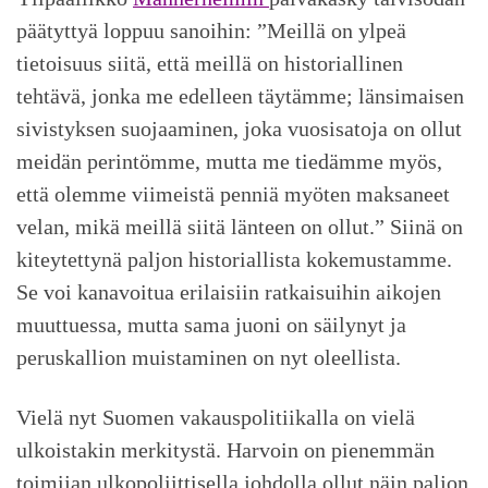
päätyttyä loppuu sanoihin: ”Meillä on ylpeä
tietoisuus siitä, että meillä on historiallinen
tehtävä, jonka me edelleen täytämme; länsimaisen
sivistyksen suojaaminen, joka vuosisatoja on ollut
meidän perintömme, mutta me tiedämme myös,
että olemme viimeistä penniä myöten maksaneet
velan, mikä meillä siitä länteen on ollut.” Siinä on
kiteytettynä paljon historiallista kokemustamme.
Se voi kanavoitua erilaisiin ratkaisuihin aikojen
muuttuessa, mutta sama juoni on säilynyt ja
peruskallion muistaminen on nyt oleellista.
Vielä nyt Suomen vakauspolitiikalla on vielä
ulkoistakin merkitystä. Harvoin on pienemmän
toimijan ulkopoliittisella johdolla ollut näin paljon