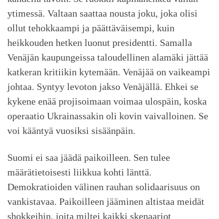
ytimessä. Valtaan saattaa nousta joku, joka olisi
ollut tehokkaampi ja päättäväisempi, kuin
heikkouden hetken luonut presidentti. Samalla
Venäjän kaupungeissa taloudellinen alamäki jättää
katkeran kritiikin kytemään. Venäjää on vaikeampi
johtaa. Syntyy levoton jakso Venäjällä. Ehkei se
kykene enää projisoimaan voimaa ulospäin, koska
operaatio Ukrainassakin oli kovin vaivalloinen. Se
voi kääntyä vuosiksi sisäänpäin.
Suomi ei saa jäädä paikoilleen. Sen tulee
määrätietoisesti liikkua kohti länttä.
Demokratioiden välinen rauhan solidaarisuus on
vankistavaa. Paikoilleen jääminen altistaa meidät
shokkeihin, joita miltei kaikki skenaariot