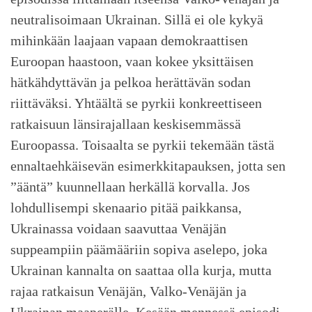
neutralisoimaan Ukrainan. Sillä ei ole kykyä
mihinkään laajaan vapaan demokraattisen
Euroopan haastoon, vaan kokee yksittäisen
hätkähdyttävän ja pelkoa herättävän sodan
riittäväksi. Yhtäältä se pyrkii konkreettiseen
ratkaisuun länsirajallaan keskisemmässä
Euroopassa. Toisaalta se pyrkii tekemään tästä
ennaltaehkäisevän esimerkkitapauksen, jotta sen
”ääntä” kuunnellaan herkällä korvalla. Jos
lohdullisempi skenaario pitää paikkansa,
Ukrainassa voidaan saavuttaa Venäjän
suppeampiin päämääriin sopiva aselepo, joka
Ukrainan kannalta on saattaa olla kurja, mutta
rajaa ratkaisun Venäjän, Valko-Venäjän ja