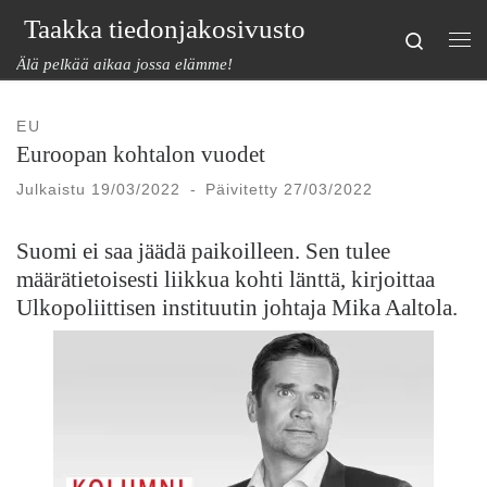
Taakka tiedonjakosivusto
Skip to content
Search
Val
Älä pelkää aikaa jossa elämme!
EU
Euroopan kohtalon vuodet
Julkaistu
19/03/2022
-
Päivitetty
27/03/2022
Suomi ei saa jäädä paikoilleen. Sen tulee
määrätietoisesti liikkua kohti länttä, kirjoittaa
Ulkopoliittisen instituutin johtaja Mika Aaltola.