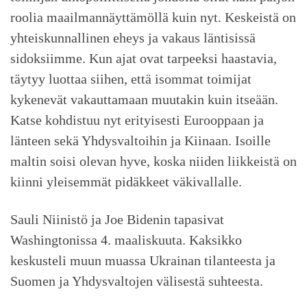
roolia maailmannäyttämöllä kuin nyt. Keskeistä on
yhteiskunnallinen eheys ja vakaus läntisissä
sidoksiimme. Kun ajat ovat tarpeeksi haastavia,
täytyy luottaa siihen, että isommat toimijat
kykenevät vakauttamaan muutakin kuin itseään.
Katse kohdistuu nyt erityisesti Eurooppaan ja
länteen sekä Yhdysvaltoihin ja Kiinaan. Isoille
maltin soisi olevan hyve, koska niiden liikkeistä on
kiinni yleisemmät pidäkkeet väkivallalle.
Sauli Niinistö ja Joe Bidenin tapasivat
Washingtonissa 4. maaliskuuta. Kaksikko
keskusteli muun muassa Ukrainan tilanteesta ja
Suomen ja Yhdysvaltojen välisestä suhteesta.