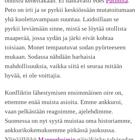
onnistu keneltäkään. Ei nähtävästi edes
Putinilta
.
Peto on irti ja se pyrkii keskiössään mutatoitumaan
yhä kuolettavampaan suuntaa. Laidoillaan se
pyrkii leviämään sinne, mistä se löytää otollista
maaperää, jossa sydän ja järki eivät kohtaa
toisiaan. Monet tempautuvat sodan pyörteeseen
mukaan. Sodassa nähdään harhaisia
mahdollisuuksia, vaikka siitä ei seuraa mitään
hyvää, ei ole voittajia.
Konfliktin lähestymisen ensimmäinen oire on,
ettemme enää muista asioita. Emme ankkuroi,
vaan pelkästään reagoimme, ajelehdimme.
Suomessa on nyt syytä muistaa oma historiamme,
ankkurikokemuksemme pitkässä juoksussa.
Ylipäällikkö
Mannerheimin
päiväkäsky talvisodan