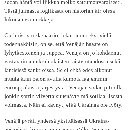
sodan häntä voi liikkua melko sattumanvaraisesti.
Tästä julmasta logiikasta on historian kirjoissa
lukuisia esimerkkejä.
Optimistisin skenaario, joka on onneksi vielä
todennäköisin, on se, että Venäjän haaste on
lyhytkestoinen ja suppea. Venäjä on jo kohdannut
vastavoiman ukrainalaisten taistelutahdossa sekä
läntisissä sanktioissa. Se ei ehkä edes aikonut
muuta kuin pelon avulla kumota laajemmin
eurooppalaista järjestystä.”Venäjän sodan piti olla
jonkin sortin ylivertaisuusnäytelmä sotilaallisesta
voimasta. Näin ei käynyt, eikä Ukrainaa ole lyöty.
Venäjä pyrkii yhdessä yksittäisessä Ukraina-
episodissa liittämään itseensä Valko-Venäjän ja