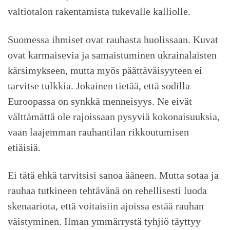
valtiotalon rakentamista tukevalle kalliolle.
Suomessa ihmiset ovat rauhasta huolissaan. Kuvat
ovat karmaisevia ja samaistuminen ukrainalaisten
kärsimykseen, mutta myös päättäväisyyteen ei
tarvitse tulkkia. Jokainen tietää, että sodilla
Euroopassa on synkkä menneisyys. Ne eivät
välttämättä ole rajoissaan pysyviä kokonaisuuksia,
vaan laajemman rauhantilan rikkoutumisen
etiäisiä.
Ei tätä ehkä tarvitsisi sanoa ääneen. Mutta sotaa ja
rauhaa tutkineen tehtävänä on rehellisesti luoda
skenaariota, että voitaisiin ajoissa estää rauhan
väistyminen. Ilman ymmärrystä tyhjiö täyttyy