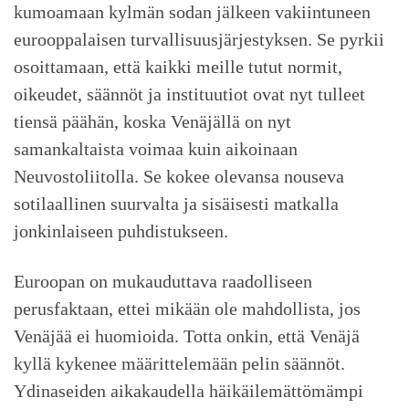
kumoamaan kylmän sodan jälkeen vakiintuneen
eurooppalaisen turvallisuusjärjestyksen. Se pyrkii
osoittamaan, että kaikki meille tutut normit,
oikeudet, säännöt ja instituutiot ovat nyt tulleet
tiensä päähän, koska Venäjällä on nyt
samankaltaista voimaa kuin aikoinaan
Neuvostoliitolla. Se kokee olevansa nouseva
sotilaallinen suurvalta ja sisäisesti matkalla
jonkinlaiseen puhdistukseen.
Euroopan on mukauduttava raadolliseen
perusfaktaan, ettei mikään ole mahdollista, jos
Venäjää ei huomioida. Totta onkin, että Venäjä
kyllä kykenee määrittelemään pelin säännöt.
Ydinaseiden aikakaudella häikäilemättömämpi