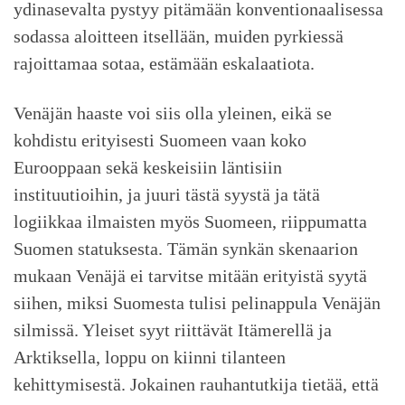
ydinasevalta pystyy pitämään konventionaalisessa
sodassa aloitteen itsellään, muiden pyrkiessä
rajoittamaa sotaa, estämään eskalaatiota.
Venäjän haaste voi siis olla yleinen, eikä se
kohdistu erityisesti Suomeen vaan koko
Eurooppaan sekä keskeisiin läntisiin
instituutioihin, ja juuri tästä syystä ja tätä
logiikkaa ilmaisten myös Suomeen, riippumatta
Suomen statuksesta. Tämän synkän skenaarion
mukaan Venäjä ei tarvitse mitään erityistä syytä
siihen, miksi Suomesta tulisi pelinappula Venäjän
silmissä. Yleiset syyt riittävät Itämerellä ja
Arktiksella, loppu on kiinni tilanteen
kehittymisestä. Jokainen rauhantutkija tietää, että