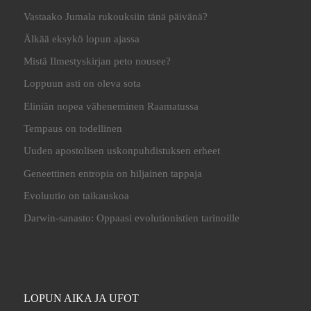
Vastaako Jumala rukouksiin tänä päivänä?
Älkää eksykö lopun ajassa
Mistä Ilmestyskirjan peto nousee?
Loppuun asti on oleva sota
Eliniän nopea väheneminen Raamatussa
Tempaus on todellinen
Uuden apostolisen uskonpuhdistuksen erheet
Geneettinen entropia on hiljainen tappaja
Evoluutio on taikauskoa
Darwin-sanasto: Oppaasi evolutionistien tarinoille
LOPUN AIKA JA UFOT