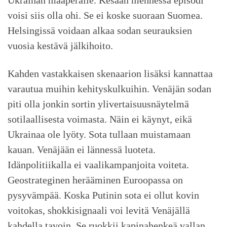
Ukrainan maaperälle. Kesään mennessä episodi
voisi siis olla ohi. Se ei koske suoraan Suomea.
Helsingissä voidaan alkaa sodan seurauksien
vuosia kestävä jälkihoito.
Kahden vastakkaisen skenaarion lisäksi kannattaa
varautua muihin kehityskulkuihin. Venäjän sodan
piti olla jonkin sortin ylivertaisuusnäytelmä
sotilaallisesta voimasta. Näin ei käynyt, eikä
Ukrainaa ole lyöty. Sota tullaan muistamaan
kauan. Venäjään ei lännessä luoteta.
Idänpolitiikalla ei vaalikampanjoita voiteta.
Geostrateginen herääminen Euroopassa on
pysyvämpää. Koska Putinin sota ei ollut kovin
voitokas, shokkisignaali voi levitä Venäjällä
kahdella tavoin. Se ruokkii kapinahenkeä vallan