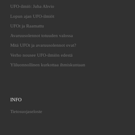
UFO-ilmiö: Juha Ahvio
Lopun ajan UFO-ilmiöt
UFOt ja Raamattu
Avaruusolennot totuuden valossa
Mitä UFOt ja avaruusolennot ovat?
Verho nousee UFO-ilmiön edestä
Yliluonnollinen kurkottaa ihmiskuntaan
INFO
Tietosuojaseloste