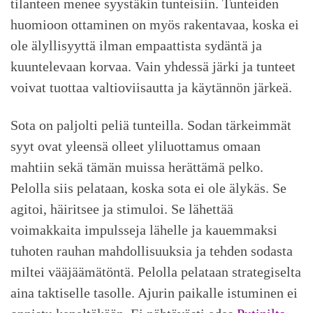
tilanteen menee syystäkin tunteisiin. Tunteiden
huomioon ottaminen on myös rakentavaa, koska ei
ole älyllisyyttä ilman empaattista sydäntä ja
kuuntelevaan korvaa. Vain yhdessä järki ja tunteet
voivat tuottaa valtioviisautta ja käytännön järkeä.
Sota on paljolti peliä tunteilla. Sodan tärkeimmät
syyt ovat yleensä olleet yliluottamus omaan
mahtiin sekä tämän muissa herättämä pelko.
Pelolla siis pelataan, koska sota ei ole älykäs. Se
agitoi, häiritsee ja stimuloi. Se lähettää
voimakkaita impulsseja lähelle ja kauemmaksi
tuhoten rauhan mahdollisuuksia ja tehden sodasta
miltei vääjäämätöntä. Pelolla pelataan strategiselta
aina taktiselle tasolle. Ajurin paikalle istuminen ei