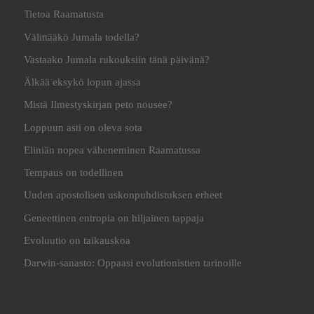
Tietoa Raamatusta
Välittääkö Jumala todella?
Vastaako Jumala rukouksiin tänä päivänä?
Älkää eksykö lopun ajassa
Mistä Ilmestyskirjan peto nousee?
Loppuun asti on oleva sota
Eliniän nopea väheneminen Raamatussa
Tempaus on todellinen
Uuden apostolisen uskonpuhdistuksen erheet
Geneettinen entropia on hiljainen tappaja
Evoluutio on taikauskoa
Darwin-sanasto: Oppaasi evolutionistien tarinoille