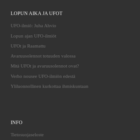
LOPUN AIKA JA UFOT
UFO-ilmiö: Juha Ahvio
Lopun ajan UFO-ilmiöt
UFOt ja Raamattu
Avaruusolennot totuuden valossa
Mitä UFOt ja avaruusolennot ovat?
Verho nousee UFO-ilmiön edestä
Yliluonnollinen kurkottaa ihmiskuntaan
INFO
Tietosuojaseloste