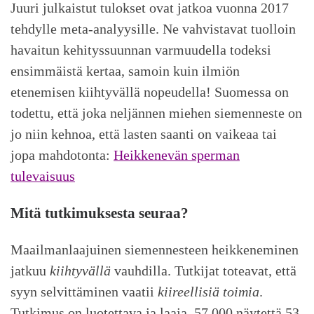
Juuri julkaistut tulokset ovat jatkoa vuonna 2017
tehdylle meta-analyysille. Ne vahvistavat tuolloin
havaitun kehityssuunnan varmuudella todeksi
ensimmäistä kertaa, samoin kuin ilmiön
etenemisen kiihtyvällä nopeudella! Suomessa on
todettu, että joka neljännen miehen siemenneste on
jo niin kehnoa, että lasten saanti on vaikeaa tai
jopa mahdotonta:
Heikkenevän sperman
tulevaisuus
Mitä tutkimuksesta seuraa?
Maailmanlaajuinen siemennesteen heikkeneminen
jatkuu
kiihtyvällä
vauhdilla. Tutkijat toteavat, että
syyn selvittäminen vaatii
kiireellisiä toimia
.
Tutkimus on luotettava ja laaja, 57 000 näytettä 53