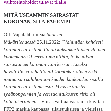
vaihtoehtohoidot tulevat tilalle!
MITÄ USEAMMIN SAIRASTAT
KORONAN, SITÄ PAHEMPI
Olli Vapalahti toteaa
Suomen
lääkärilehdessä
25.11.2022: ”
Vähintään kahdesti
koronan sairastaneilla oli kaksinkertainen yleinen
kuolemanriski verrattuna niihin, jotka olivat
sairastaneet koronan vain kerran. Lisäksi
havaittiin, että heillä oli kolminkertainen riski
joutua sairaalahoitoon kuuden kuukauden sisällä
koronan sairastamisesta. Myös erilaisten
sydänongelmien ja verisuonitukosten riski oli
kolminkertainen
”. Viisas välttää vaaran ja käyttää
FFP2 maskia kaupassa, tilaisuuksissa ja yleisissä