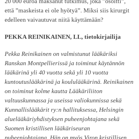
20 000 euroa maksanut tutkimus, joka ”osoitti”,
että ”maskeista ei ole hyötyä”. Miksi siis kirurgit
edelleen vaivautuvat niitä käyttämään?
PEKKA REINIKAINEN, LL, tietokirjailija
Pekka Reinikainen on valmistunut lääkäriksi
Ranskan Montpellierissä ja toiminut käytännön
lääkärinä yli 40 vuotta sekä yli 10 vuotta
kuntoutuslääkärinä ja koululääkärinä. Reinikainen
on toiminut kolme kautta Lääkäriliiton
valtuuskunnassa ja useissa valiokunnissa sekä
Kunnallislääkärit ry:n hallituksessa, Helsingin
aluelääkäriyhdistyksen puheenjohtajana sekä
Suomen kristillisen lääkäriseuran
puheenjohtajana. Hän on myös Viron kristillisen