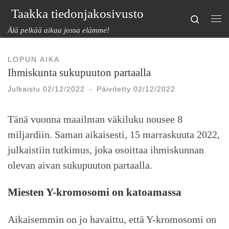
Taakka tiedonjakosivusto
Skip to content
Search
Val
Älä pelkää aikaa jossa elämme!
LOPUN AIKA
Ihmiskunta sukupuuton partaalla
Julkaistu
02/12/2022
-
Päivitetty
02/12/2022
Tänä vuonna maailman väkiluku nousee 8
miljardiin. Saman aikaisesti, 15 marraskuuta 2022,
julkaistiin tutkimus, joka osoittaa ihmiskunnan
olevan aivan sukupuuton partaalla.
Miesten Y-kromosomi on katoamassa
Aikaisemmin on jo havaittu, että Y-kromosomi on