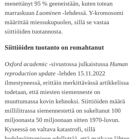
menettänyt 95 % geeneistään, kuten totean
marraskuun
Luominen
-lehdessä. Y-kromosomi
määrittää miessukupuolen, sillä se vastaa
siittiöiden tuotannosta.
Siittiöiden tuotanto on romahtanut
Oxford academic
-sivustossa julkaistussa
Human
reproduction update
-lehden 15.11.2022
ilmestyneessä, erittäin merkittävässä artikkelissa
todetaan, että miesten siemenneste on
muuttumassa kovin kehnoksi. Siittiöiden määrä
millilitrassa siemennestettä on sukeltanut 100
miljoonasta 50 miljoonaan sitten 1970-luvun.
Kyseessä on valtava katastrofi, sillä
hedelmöittyminen edellyttää, että matkaan lähtee