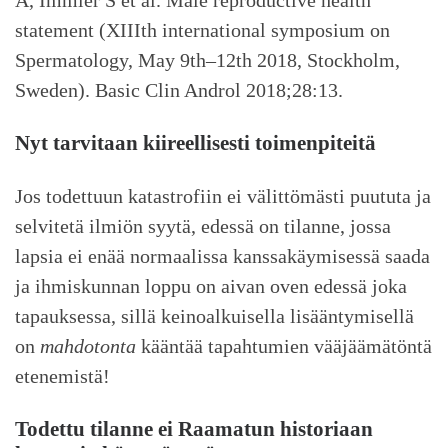
A, Immler S et al. Male reproductive health
statement (XIIIth international symposium on
Spermatology, May 9th–12th 2018, Stockholm,
Sweden). Basic Clin Androl 2018;28:13.
Nyt tarvitaan kiireellisesti toimenpiteitä
Jos todettuun katastrofiin ei välittömästi puututa ja
selvitetä ilmiön syytä, edessä on tilanne, jossa
lapsia ei enää normaalissa kanssakäymisessä saada
ja ihmiskunnan loppu on aivan oven edessä joka
tapauksessa, sillä keinoalkuisella lisääntymisellä
on
mahdotonta
kääntää tapahtumien vääjäämätöntä
etenemistä!
Todettu tilanne ei Raamatun historiaan