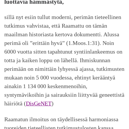
luottavia hämmästytä,
sillä nyt esiin tullut moderni, perimän tieteellinen
tutkimus vahvistaa, että Raamattu on tämän
maailman historiasta kertova dokumentti. Alussa
perimä oli ”erittäin hyvä” (1.Moos.1:31). Noin
6000 vuotta sitten tapahtunut syntiinlankeemus on
totta ja kaiken loppu on lähellä. Ihmiskunnan
perimään on nimittäin lyhyessä ajassa, tutkimusten
mukaan noin 5 000 vuodessa, ehtinyt kerääntyä
ainakin 1 134 000 keskenmenoihin,
syntymävikoihin ja sairauksiin liittyvää geneettistä
häiriötä (
DisGeNET
)
Raamatun ilmoitus on täydellisessä harmoniassa
tuoreiden tieteellisten tutkimustulosten kanssa.