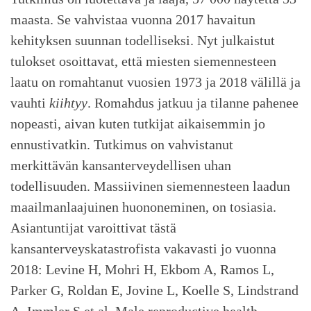
maasta. Se vahvistaa vuonna 2017 havaitun
kehityksen suunnan todelliseksi. Nyt julkaistut
tulokset osoittavat, että miesten siemennesteen
laatu on romahtanut vuosien 1973 ja 2018 välillä ja
vauhti
kiihtyy
. Romahdus jatkuu ja tilanne pahenee
nopeasti, aivan kuten tutkijat aikaisemmin jo
ennustivatkin. Tutkimus on vahvistanut
merkittävän kansanterveydellisen uhan
todellisuuden. Massiivinen siemennesteen laadun
maailmanlaajuinen huononeminen, on tosiasia.
Asiantuntijat varoittivat tästä
kansanterveyskatastrofista vakavasti jo vuonna
2018: Levine H, Mohri H, Ekbom A, Ramos L,
Parker G, Roldan E, Jovine L, Koelle S, Lindstrand