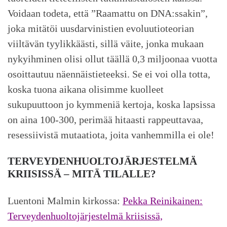
Voidaan todeta, että ”Raamattu on DNA:ssakin”,
joka mitätöi uusdarvinistien evoluutioteorian
viiltävän tyylikkäästi, sillä väite, jonka mukaan
nykyihminen olisi ollut täällä 0,3 miljoonaa vuotta
osoittautuu näennäistieteeksi. Se ei voi olla totta,
koska tuona aikana olisimme kuolleet
sukupuuttoon jo kymmeniä kertoja, koska lapsissa
on aina 100-300, perimää hitaasti rappeuttavaa,
resessiivistä mutaatiota, joita vanhemmilla ei ole!
TERVEYDENHUOLTOJÄRJESTELMÄ
KRIISISSÄ – MITÄ TILALLE?
Luentoni Malmin kirkossa:
Pekka Reinikainen:
Terveydenhuoltojärjestelmä kriisissä,