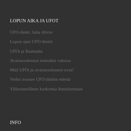
LOPUN AIKA JA UFOT
UFO-ilmiö: Juha Ahvio
Lopun ajan UFO-ilmiöt
UFOt ja Raamattu
Avaruusolennot totuuden valossa
Mitä UFOt ja avaruusolennot ovat?
Verho nousee UFO-ilmiön edestä
Yliluonnollinen kurkottaa ihmiskuntaan
INFO