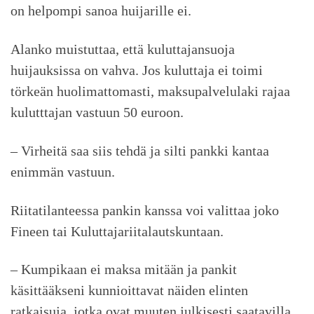
on helpompi sanoa huijarille ei.
Alanko muistuttaa, että kuluttajansuoja
huijauksissa on vahva. Jos kuluttaja ei toimi
törkeän huolimattomasti, maksupalvelulaki rajaa
kulutttajan vastuun 50 euroon.
– Virheitä saa siis tehdä ja silti pankki kantaa
enimmän vastuun.
Riitatilanteessa pankin kanssa voi valittaa joko
Fineen tai Kuluttajariitalautskuntaan.
– Kumpikaan ei maksa mitään ja pankit
käsittääkseni kunnioittavat näiden elinten
ratkaisuja, jotka ovat muuten julkisesti saatavilla.