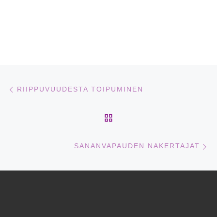
Artikkelien navigointi
Edellinen
RIIPPUVUUDESTA TOIPUMINEN
ARTIKKELISIVULLE
Se
SANANVAPAUDEN NAKERTAJAT