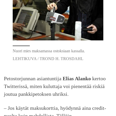
Nuori mies maksamassa ostoksiaan kassalla.
LEHTIKUVA / TROND H. TROSDAHL
Petostorjunnan asiantuntija
Elias Alanko
kertoo
Twitterissä, miten kuluttaja voi pienentää riskiä
joutua pankkipetoksen uhriksi.
– Jos käytät maksukorttia, hyödynnä aina credit-
puolta kuin mahdollista. Tällöin