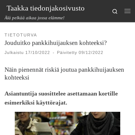
Taakka tiedonjakosivusto
Skip to content
Search
Val
Älä pelkää aikaa jossa elämme!
TIETOTURVA
Jouduitko pankkihuijauksen kohteeksi?
Julkaistu
17/10/2022
-
Päivitetty
09/12/2022
Näin pienennät riskiä joutua pankkihuijauksen
kohteeksi
Asiantuntija suosittelee asettamaan kortille
esimerkiksi käyttörajat.