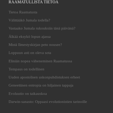
RAAMATULLISTA TIETOA
Tietoa Raamatusta
Välittääkö Jumala todella?
Vastaako Jumala rukouksiin tänä päivänä?
Älkää eksykö lopun ajassa
Mistä Ilmestyskirjan peto nousee?
Loppuun asti on oleva sota
Eliniän nopea väheneminen Raamatussa
Tempaus on todellinen
Uuden apostolisen uskonpuhdistuksen erheet
Geneettinen entropia on hiljainen tappaja
Evoluutio on taikauskoa
Darwin-sanasto: Oppaasi evolutionistien tarinoille