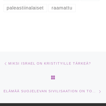
paleastiinalaiset
raamattu
Artikkelien navigointi
Edellinen
MIKSI ISRAEL ON KRISTITYILLE TÄRKEÄ?
ARTIKKELISIVULLE
Se
ELÄMÄÄ SUOJELEVAN SIVILISAATION ON TORJUTTAVA BARBAARIT