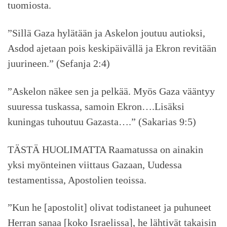
tuomiosta.
”Sillä Gaza hylätään ja Askelon joutuu autioksi,
Asdod ajetaan pois keskipäivällä ja Ekron revitään
juurineen.” (Sefanja 2:4)
”Askelon näkee sen ja pelkää. Myös Gaza vääntyy
suuressa tuskassa, samoin Ekron….Lisäksi
kuningas tuhoutuu Gazasta….” (Sakarias 9:5)
TÄSTÄ HUOLIMATTA Raamatussa on ainakin
yksi myönteinen viittaus Gazaan, Uudessa
testamentissa, Apostolien teoissa.
”Kun he [apostolit] olivat todistaneet ja puhuneet
Herran sanaa [koko Israelissa], he lähtivät takaisin