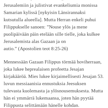
Jerusalemiin ja julistivat evankeliumia monissa
Samarian kylissä [nykyisin Länsirannaksi
kutsutulla alueella]. Mutta Herran enkeli puhui
Filippukselle sanoen: ”Nouse ylös ja mene
puolipäivään päin etelään sille tielle, joka kulkee
Jerusalemista alas Gazaan ja on
autio.” (Apostolien teot 8:25-26)
Mennessään Gazaan Filippus törmää hoviherraan,
joka lukee heprealaisen profeetta Jesajan
kirjakääröä. Mies lukee kirjaimellisesti Jesajan 53.
luvun messiaanisia ennustuksia Jeesuksen
tulevasta kuolemasta ja ylösnousemuksesta. Mutta
hän ei ymmärrä lukemaansa, joten hän pyytää
Filippusta selittämään hänelle kohdan.