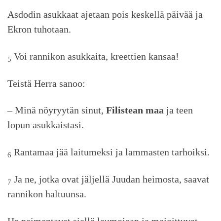
Asdodin asukkaat ajetaan pois keskellä päivää ja
Ekron tuhotaan.
Voi rannikon asukkaita, kreettien kansaa!
5
Teistä Herra sanoo:
– Minä nöyryytän sinut,
Filistean maa
ja teen
lopun asukkaistasi.
Rantamaa jää laitumeksi ja lammasten tarhoiksi.
6
Ja ne, jotka ovat jäljellä Juudan heimosta, saavat
7
rannikon haltuunsa.
He paimentavat siellä laumojaan ja majoittuvat