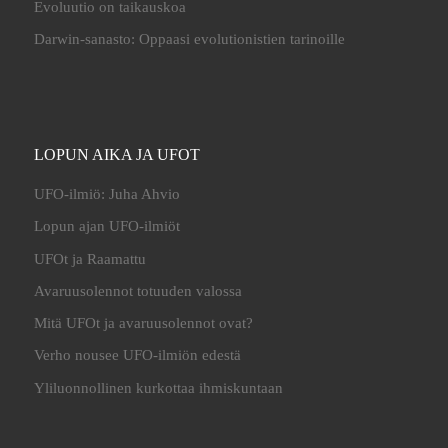
Evoluutio on taikauskoa
Darwin-sanasto: Oppaasi evolutionistien tarinoille
LOPUN AIKA JA UFOT
UFO-ilmiö: Juha Ahvio
Lopun ajan UFO-ilmiöt
UFOt ja Raamattu
Avaruusolennot totuuden valossa
Mitä UFOt ja avaruusolennot ovat?
Verho nousee UFO-ilmiön edestä
Yliluonnollinen kurkottaa ihmiskuntaan