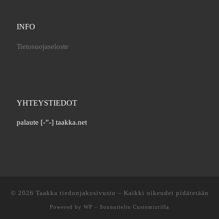
INFO
Tietosuojaseloste
YHTEYSTIEDOT
palaute [-”-] taakka.net
© 2026
Taakka tiedonjakosivusto
– Kaikki oikeudet pidätetään
Powered by
WP
– Suunniteltu
Customizrilla