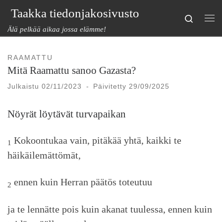
Taakka tiedonjakosivusto
Skip to content
Search
Val
Älä pelkää aikaa jossa elämme!
RAAMATTU
Mitä Raamattu sanoo Gazasta?
Julkaistu
02/11/2023
-
Päivitetty
29/09/2025
Nöyrät löytävät turvapaikan
Kokoontukaa vain, pitäkää yhtä, kaikki te
1
häikäilemättömät,
ennen kuin Herran päätös toteutuu
2
ja te lennätte pois kuin akanat tuulessa, ennen kuin