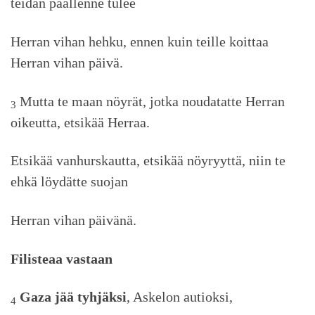
teidän päällenne tulee
Herran vihan hehku, ennen kuin teille koittaa
Herran vihan päivä.
Mutta te maan nöyrät, jotka noudatatte Herran
3
oikeutta, etsikää Herraa.
Etsikää vanhurskautta, etsikää nöyryyttä, niin te
ehkä löydätte suojan
Herran vihan päivänä.
Filisteaa vastaan
Gaza jää tyhjäksi
, Askelon autioksi,
4