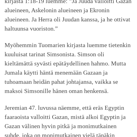
kirjasta 1:18-19 luemme: ”Ja Juuda valloitti Gazan
alueineen, Askelonin alueineen ja Ekronin
alueineen. Ja Herra oli Juudan kanssa, ja he ottivat
haltuunsa vuoriston.”
Myöhemmin Tuomarien kirjasta luemme tietenkin
kuuluisat tarinat Simsonista. Simson oli
kieltämättä syvästi epätäydellinen hahmo. Mutta
Jumala käytti häntä menemään Gazaan ja
tuhoamaan heidän pahat johtajansa, vaikka se
maksoi Simsonille hänen oman henkensä.
Jeremian 47. luvussa näemme, että eräs Egyptin
faaraoista valloitti Gazan, mistä alkoi Egyptin ja
Gazan välinen hyvin pitkä ja monimutkainen
suhde, joka on monimutkainen vielä tänäkin