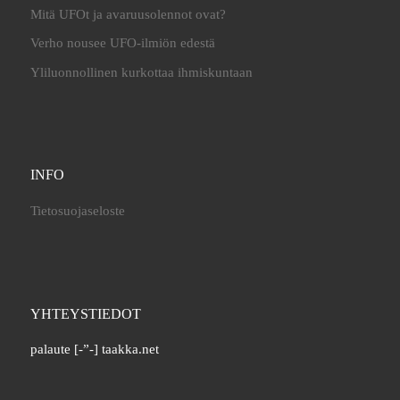
Mitä UFOt ja avaruusolennot ovat?
Verho nousee UFO-ilmiön edestä
Yliluonnollinen kurkottaa ihmiskuntaan
INFO
Tietosuojaseloste
YHTEYSTIEDOT
palaute [-”-] taakka.net