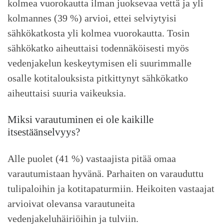
kolmea vuorokautta ilman juoksevaa vettä ja yli
kolmannes (39 %) arvioi, ettei selviytyisi
sähkökatkosta yli kolmea vuorokautta. Tosin
sähkökatko aiheuttaisi todennäköisesti myös
vedenjakelun keskeytymisen eli suurimmalle
osalle kotitalouksista pitkittynyt sähkökatko
aiheuttaisi suuria vaikeuksia.
Miksi varautuminen ei ole kaikille
itsestäänselvyys?
Alle puolet (41 %) vastaajista pitää omaa
varautumistaan hyvänä. Parhaiten on varauduttu
tulipaloihin ja kotitapaturmiin. Heikoiten vastaajat
arvioivat olevansa varautuneita
vedenjakeluhäiriöihin ja tulviin.