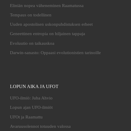
Eliniän nopea väheneminen Raamatussa
Tempaus on todellinen
Uuden apostolisen uskonpuhdistuksen erheet
Geneettinen entropia on hiljainen tappaja
Evoluutio on taikauskoa
Darwin-sanasto: Oppaasi evolutionistien tarinoille
LOPUN AIKA JA UFOT
UFO-ilmiö: Juha Ahvio
Lopun ajan UFO-ilmiöt
UFOt ja Raamattu
Avaruusolennot totuuden valossa