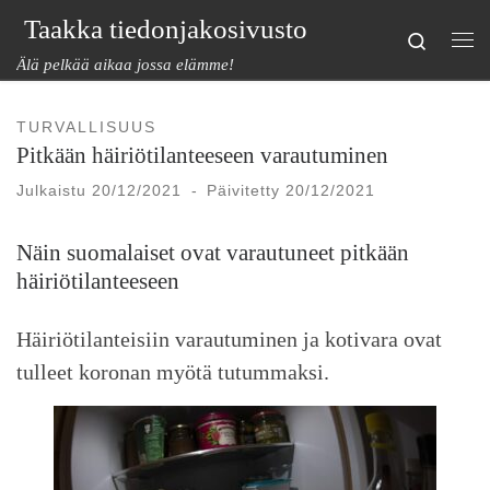
Taakka tiedonjakosivusto
Skip to content
Search
Val
Älä pelkää aikaa jossa elämme!
TURVALLISUUS
Pitkään häiriötilanteeseen varautuminen
Julkaistu
20/12/2021
-
Päivitetty
20/12/2021
Näin suomalaiset ovat varautuneet pitkään
häiriötilanteeseen
Häiriötilanteisiin varautuminen ja kotivara ovat
tulleet koronan myötä tutummaksi.