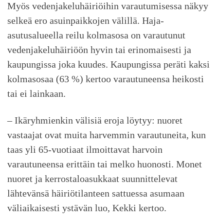
Myös vedenjakeluhäiriöihin varautumisessa näkyy
selkeä ero asuinpaikkojen välillä. Haja-
asutusalueella reilu kolmasosa on varautunut
vedenjakeluhäiriöön hyvin tai erinomaisesti ja
kaupungissa joka kuudes. Kaupungissa peräti kaksi
kolmasosaa (63 %) kertoo varautuneensa heikosti
tai ei lainkaan.
– Ikäryhmienkin välisiä eroja löytyy: nuoret
vastaajat ovat muita harvemmin varautuneita, kun
taas yli 65-vuotiaat ilmoittavat harvoin
varautuneensa erittäin tai melko huonosti. Monet
nuoret ja kerrostaloasukkaat suunnittelevat
lähtevänsä häiriötilanteen sattuessa asumaan
väliaikaisesti ystävän luo, Kekki kertoo.