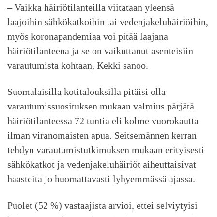
– Vaikka häiriötilanteilla viitataan yleensä
laajoihin sähkökatkoihin tai vedenjakeluhäiriöihin,
myös koronapandemiaa voi pitää laajana
häiriötilanteena ja se on vaikuttanut asenteisiin
varautumista kohtaan, Kekki sanoo.
Suomalaisilla kotitalouksilla pitäisi olla
varautumissuosituksen mukaan valmius pärjätä
häiriötilanteessa 72 tuntia eli kolme vuorokautta
ilman viranomaisten apua. Seitsemännen kerran
tehdyn varautumistutkimuksen mukaan erityisesti
sähkökatkot ja vedenjakeluhäiriöt aiheuttaisivat
haasteita jo huomattavasti lyhyemmässä ajassa.
Puolet (52 %) vastaajista arvioi, ettei selviytyisi