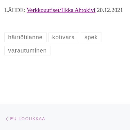
LÄHDE:
Verkkouutiset/Ilkka Ahtokivi
20.12.2021
häiriötilanne
kotivara
spek
varautuminen
Artikkelien navigointi
Edellinen
EU LOGIIKKAA