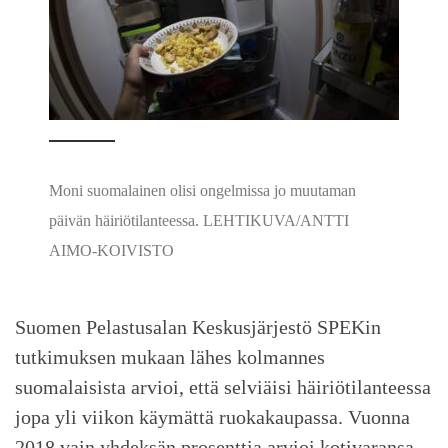
Moni suomalainen olisi ongelmissa jo muutaman
päivän häiriötilanteessa. LEHTIKUVA/ANTTI
AIMO-KOIVISTO
Suomen Pelastusalan Keskusjärjestö SPEKin
tutkimuksen mukaan lähes kolmannes
suomalaisista arvioi, että selviäisi häiriötilanteessa
jopa yli viikon käymättä ruokakaupassa. Vuonna
2018 vain yhdeksän prosenttia arvioi kotivaransa