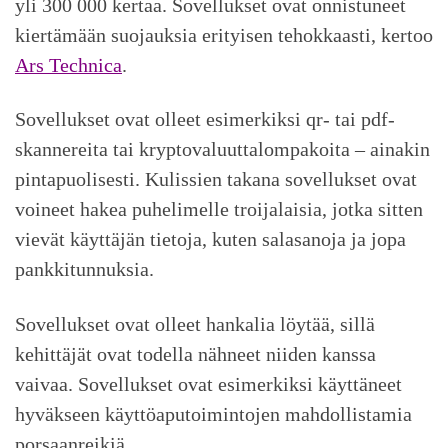
yli 300 000 kertaa. Sovellukset ovat onnistuneet
kiertämään suojauksia erityisen tehokkaasti, kertoo
Ars Technica
.
Sovellukset ovat olleet esimerkiksi qr- tai pdf-
skannereita tai kryptovaluuttalompakoita – ainakin
pintapuolisesti. Kulissien takana sovellukset ovat
voineet hakea puhelimelle troijalaisia, jotka sitten
vievät käyttäjän tietoja, kuten salasanoja ja jopa
pankkitunnuksia.
Sovellukset ovat olleet hankalia löytää, sillä
kehittäjät ovat todella nähneet niiden kanssa
vaivaa. Sovellukset ovat esimerkiksi käyttäneet
hyväkseen käyttöaputoimintojen mahdollistamia
porsaanreikiä.