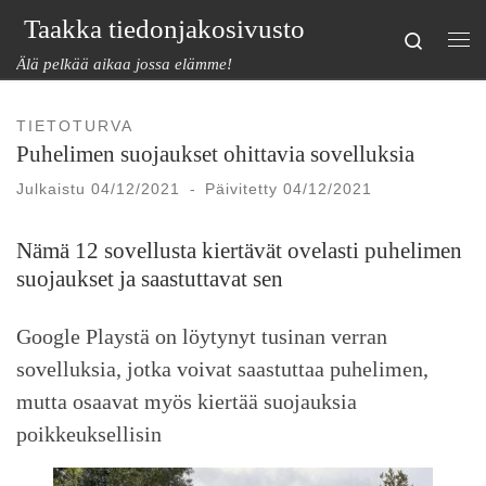
Taakka tiedonjakosivusto
Skip to content
Search
Val
Älä pelkää aikaa jossa elämme!
TIETOTURVA
Puhelimen suojaukset ohittavia sovelluksia
Julkaistu
04/12/2021
-
Päivitetty
04/12/2021
Nämä 12 sovellusta kiertävät ovelasti puhelimen
suojaukset ja saastuttavat sen
Google Playstä on löytynyt tusinan verran
sovelluksia, jotka voivat saastuttaa puhelimen,
mutta osaavat myös kiertää suojauksia
poikkeuksellisin