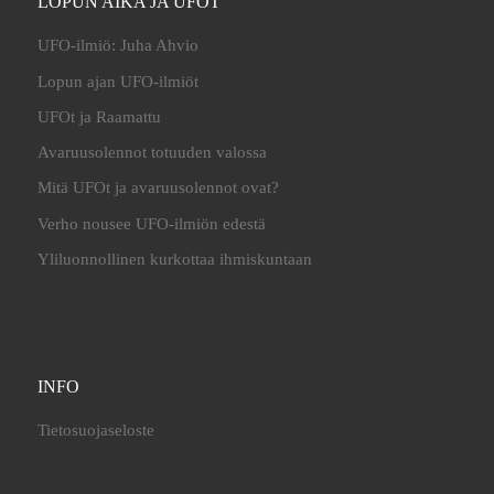
LOPUN AIKA JA UFOT
UFO-ilmiö: Juha Ahvio
Lopun ajan UFO-ilmiöt
UFOt ja Raamattu
Avaruusolennot totuuden valossa
Mitä UFOt ja avaruusolennot ovat?
Verho nousee UFO-ilmiön edestä
Yliluonnollinen kurkottaa ihmiskuntaan
INFO
Tietosuojaseloste