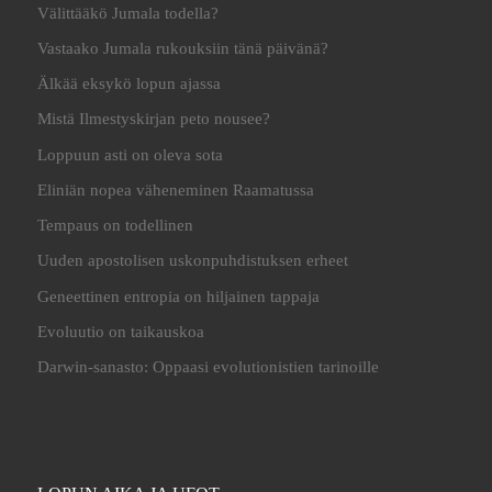
Välittääkö Jumala todella?
Vastaako Jumala rukouksiin tänä päivänä?
Älkää eksykö lopun ajassa
Mistä Ilmestyskirjan peto nousee?
Loppuun asti on oleva sota
Eliniän nopea väheneminen Raamatussa
Tempaus on todellinen
Uuden apostolisen uskonpuhdistuksen erheet
Geneettinen entropia on hiljainen tappaja
Evoluutio on taikauskoa
Darwin-sanasto: Oppaasi evolutionistien tarinoille