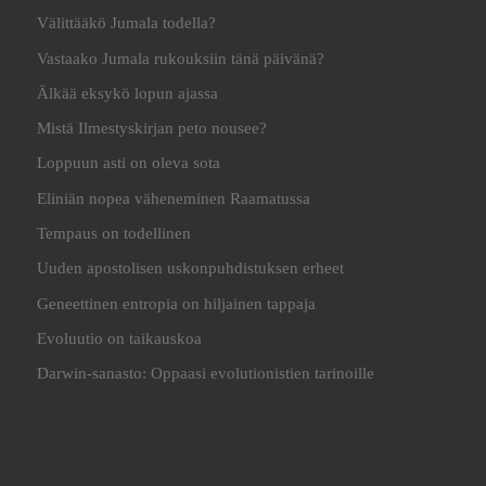
Välittääkö Jumala todella?
Vastaako Jumala rukouksiin tänä päivänä?
Älkää eksykö lopun ajassa
Mistä Ilmestyskirjan peto nousee?
Loppuun asti on oleva sota
Eliniän nopea väheneminen Raamatussa
Tempaus on todellinen
Uuden apostolisen uskonpuhdistuksen erheet
Geneettinen entropia on hiljainen tappaja
Evoluutio on taikauskoa
Darwin-sanasto: Oppaasi evolutionistien tarinoille