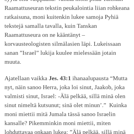
Raamattuseuran tekstin peukalointia liian rohkeana
ratkaisuna, moni kuitenkin lukee samoja Pyhiä
tekstejä samalla tavalla, kuin Tanskan
Raamattuseura on ne kääntänyt –
korvausteologisten silmälasien läpi. Lukeissaan
sanan ”Israel” lukija kuulee mielessään jotain
muuta.
Ajatellaan vaikka
Jes. 43:1
ihanaalupausta “Mutta
nyt, näin sanoo Herra, joka loi sinut, Jaakob, joka
valmisti sinut, Israel: -Älä pelkää, sillä minä olen
sinut nimeltä kutsunut; sinä olet minun’.” Kuinka
moni miettii mitä Jumala tässä sanoo Israelin
kansalle? Pikemminkin moni miettii, miten
lohduttavaa onkaan lukea: ”Älä pelkää, sillä minä