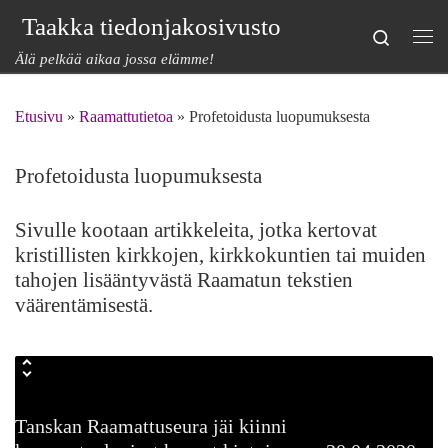
Taakka tiedonjakosivusto
Skip to content
Search
Val
Älä pelkää aikaa jossa elämme!
Etusivu
»
Raamattutietoa
»
Profetoidusta luopumuksesta
Profetoidusta luopumuksesta
Sivulle kootaan artikkeleita, jotka kertovat
kristillisten kirkkojen, kirkkokuntien tai muiden
tahojen lisääntyvästä Raamatun tekstien
väärentämisestä.
Tanskan Raamattuseura jäi kiinni