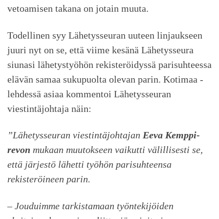
vetoamisen takana on jotain muuta.
Todellinen syy Lähetysseuran uuteen linjaukseen
juuri nyt on se, että viime kesänä Lähetysseura
siunasi lähetystyöhön rekisteröidyssä parisuhteessa
elävän samaa sukupuolta olevan parin. Kotimaa -
lehdessä asiaa kommentoi Lähetysseuran
viestintäjohtaja näin:
”Lähetysseuran viestintäjohtajan
Eeva Kemppi-
revon
mukaan muutokseen vaikutti välillisesti se,
että järjestö lähetti työhön parisuhteensa
rekisteröineen parin.
– Jouduimme tarkistamaan työntekijöiden