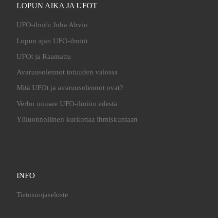
LOPUN AIKA JA UFOT
UFO-ilmiö: Juha Ahvio
Lopun ajan UFO-ilmiöt
UFOt ja Raamattu
Avaruusolennot totuuden valossa
Mitä UFOt ja avaruusolennot ovat?
Verho nousee UFO-ilmiön edestä
Yliluonnollinen kurkottaa ihmiskuntaan
INFO
Tietosuojaseloste