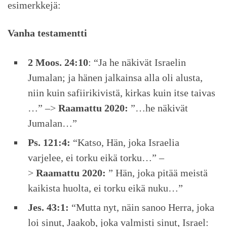
esimerkkejä:
Vanha testamentti
2 Moos. 24:10
: “Ja he näkivät Israelin
Jumalan; ja hänen jalkainsa alla oli alusta,
niin kuin safiirikivistä, kirkas kuin itse taivas
…” –>
Raamattu 2020:
”…he näkivät
Jumalan…”
Ps. 121:4:
“Katso, Hän, joka Israelia
varjelee, ei torku eikä torku…” –
>
Raamattu 2020:
” Hän, joka pitää meistä
kaikista huolta, ei torku eikä nuku…”
Jes. 43:1:
“Mutta nyt, näin sanoo Herra, joka
loi sinut, Jaakob, joka valmisti sinut, Israel: