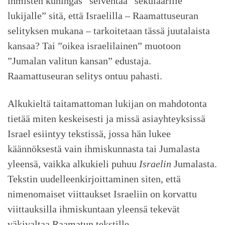
ihmisten kuningas” selventää ”sekulaarille
lukijalle” sitä, että Israelilla – Raamattuseuran
selityksen mukana – tarkoitetaan tässä juutalaista
kansaa? Tai ”oikea israelilainen” muotoon
”Jumalan valitun kansan” edustaja.
Raamattuseuran selitys ontuu pahasti.
Alkukieltä taitamattoman lukijan on mahdotonta
tietää miten keskeisesti ja missä asiayhteyksissä
Israel esiintyy tekstissä, jossa hän lukee
käännöksestä vain ihmiskunnasta tai Jumalasta
yleensä, vaikka alkukieli puhuu
Israelin
Jumalasta.
Tekstin uudelleenkirjoittaminen siten, että
nimenomaiset viittaukset Israeliin on korvattu
viittauksilla ihmiskuntaan yleensä tekevät
väkivaltaa Raamatun tekstille.