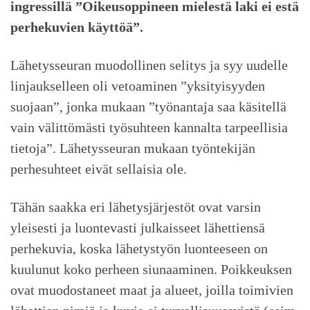
ingressillä ”Oikeusoppineen mielestä laki ei estä
perhekuvien käyttöä”.
Lähetysseuran muodollinen selitys ja syy uudelle
linjaukselleen oli vetoaminen ”yksityisyyden
suojaan”, jonka mukaan ”työnantaja saa käsitellä
vain välittömästi työsuhteen kannalta tarpeellisia
tietoja”. Lähetysseuran mukaan työntekijän
perhesuhteet eivät sellaisia ole.
Tähän saakka eri lähetysjärjestöt ovat varsin
yleisesti ja luontevasti julkaisseet lähettiensä
perhekuvia, koska lähetystyön luonteeseen on
kuulunut koko perheen siunaaminen. Poikkeuksen
ovat muodostaneet maat ja alueet, joilla toimivien