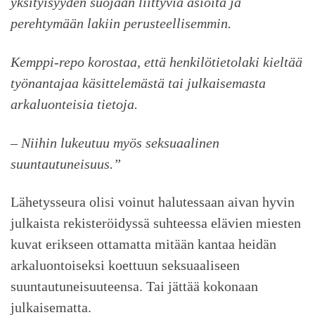
yksityisyyden suojaan liittyviä asioita ja
perehtymään lakiin perusteellisemmin.
Kemppi-repo korostaa, että henkilötietolaki kieltää
työnantajaa käsittelemästä tai julkaisemasta
arkaluonteisia tietoja.
– Niihin lukeutuu myös seksuaalinen
suuntautuneisuus.”
Lähetysseura olisi voinut halutessaan aivan hyvin
julkaista rekisteröidyssä suhteessa elävien miesten
kuvat erikseen ottamatta mitään kantaa heidän
arkaluontoiseksi koettuun seksuaaliseen
suuntautuneisuuteensa. Tai jättää kokonaan
julkaisematta.