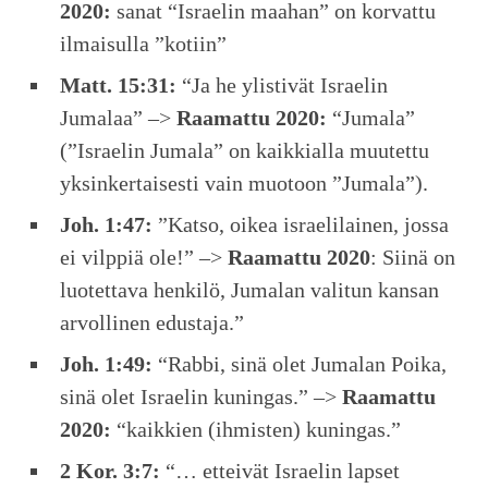
2020:
sanat “Israelin maahan” on korvattu
ilmaisulla ”kotiin”
Matt. 15:31:
“Ja he ylistivät Israelin
Jumalaa” –>
Raamattu 2020:
“Jumala”
(”Israelin Jumala” on kaikkialla muutettu
yksinkertaisesti vain muotoon ”Jumala”).
Joh. 1:47:
”Katso, oikea israelilainen, jossa
ei vilppiä ole!” –>
Raamattu 2020
: Siinä on
luotettava henkilö, Jumalan valitun kansan
arvollinen edustaja.”
Joh. 1:49:
“Rabbi, sinä olet Jumalan Poika,
sinä olet Israelin kuningas.” –>
Raamattu
2020:
“kaikkien (ihmisten) kuningas.”
2 Kor. 3:7:
“… etteivät Israelin lapset