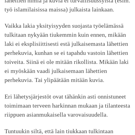
lähettien nimiä ja kuvia ei turvallisuussyistä (esim.
työ islamilaisissa maissa) julkaista lainkaan.
Vaikka lakia yksityisyyden suojasta työelämässä
tulkitaan nykyään tiukemmin kuin ennen, mikään
laki ei eksplisiittisesti estä julkaisemasta lähettien
perhekuvia, kunhan se ei tapahdu vastoin lähettien
toiveita. Siinä ei ole mitään rikollista. Mikään laki
ei myöskään vaadi julkaisemaan lähettien
perhekuvia. Tai ylipäätään mitään kuvia.
Eri lähetysjärjestöt ovat tähänkin asti onnistuneet
toimimaan terveen harkinnan mukaan ja tilanteesta
riippuen asianmukaisella varovaisuudella.
Tuntuukin siltä, että lain tiukkaan tulkintaan