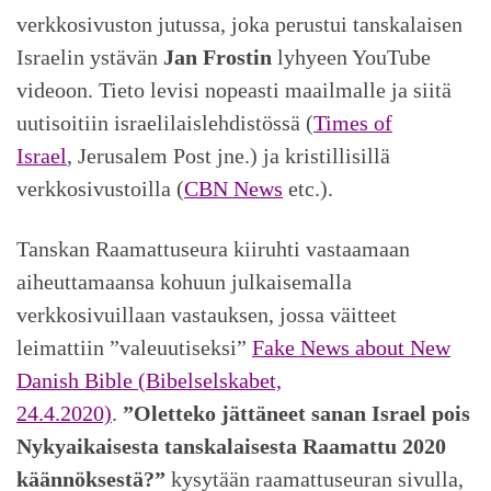
verkkosivuston jutussa, joka perustui tanskalaisen
Israelin ystävän
Jan Frostin
lyhyeen YouTube
videoon. Tieto levisi nopeasti maailmalle ja siitä
uutisoitiin israelilaislehdistössä (
Times of
Israel
, Jerusalem Post jne.) ja kristillisillä
verkkosivustoilla (
CBN News
etc.).
Tanskan Raamattuseura kiiruhti vastaamaan
aiheuttamaansa kohuun julkaisemalla
verkkosivuillaan vastauksen, jossa väitteet
leimattiin ”valeuutiseksi”
Fake News about New
Danish Bible (Bibelselskabet,
24.4.2020)
.
”Oletteko jättäneet sanan Israel pois
Nykyaikaisesta tanskalaisesta Raamattu 2020
käännöksestä?”
kysytään raamattuseuran sivulla,