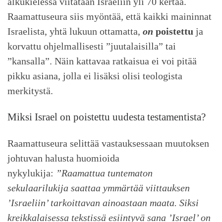
alkukielessä viitataan Israeliin yli 70 kertaa.
Raamattuseura siis myöntää, että kaikki maininnat
Israelista, yhtä lukuun ottamatta,
on
poistettu
ja
korvattu ohjelmallisesti ”juutalaisilla” tai
”kansalla”. Näin kattavaa ratkaisua ei voi pitää
pikku asiana, jolla ei lisäksi olisi teologista
merkitystä.
Miksi Israel on poistettu uudesta testamentista?
Raamattuseura selittää vastauksessaan muutoksen
johtuvan halusta huomioida
nykylukija:
”Raamattua tuntematon
sekulaarilukija saattaa ymmärtää viittauksen
’Israeliin’ tarkoittavan ainoastaan maata. Siksi
kreikkalaisessa tekstissä esiintyvä sana ’Israel’ on