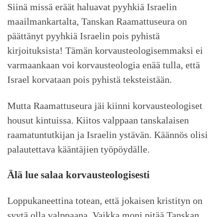
Siinä missä eräät haluavat pyyhkiä Israelin
maailmankartalta, Tanskan Raamattuseura on
päättänyt pyyhkiä Israelin pois pyhistä
kirjoituksista! Tämän korvausteologisemmaksi ei
varmaankaan voi korvausteologia enää tulla, että
Israel korvataan pois pyhistä teksteistään.
Mutta Raamattuseura jäi kiinni korvausteologiset
housut kintuissa. Kiitos valppaan tanskalaisen
raamatuntutkijan ja Israelin ystävän. Käännös olisi
palautettava kääntäjien työpöydälle.
Älä lue salaa korvausteologisesti
Loppukaneettina totean, että jokaisen kristityn on
syytä olla valppaana. Vaikka moni pitää Tanskan