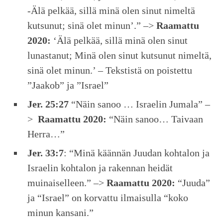
-Älä pelkää, sillä minä olen sinut nimeltä
kutsunut; sinä olet minun’.” –>
Raamattu
2020:
‘Älä pelkää, sillä minä olen sinut
lunastanut; Minä olen sinut kutsunut nimeltä,
sinä olet minun.’ – Tekstistä on poistettu
”Jaakob” ja ”Israel”
Jer. 25:27
“Näin sanoo … Israelin Jumala” –
>
Raamattu 2020:
“Näin sanoo… Taivaan
Herra…”
Jer. 33:7
: “Minä käännän Juudan kohtalon ja
Israelin kohtalon ja rakennan heidät
muinaiselleen.” –>
Raamattu 2020:
“Juuda”
ja “Israel” on korvattu ilmaisulla “koko
minun kansani.”