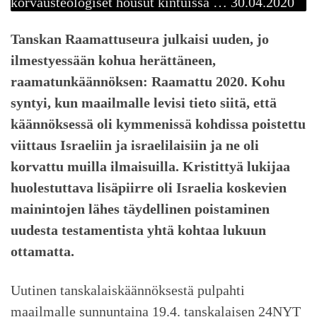
korvausteologiset housut kintuissa … 30.04.2020
Tanskan Raamattuseura julkaisi uuden, jo
ilmestyessään kohua herättäneen,
raamatunkäännöksen: Raamattu 2020. Kohu
syntyi, kun maailmalle levisi tieto siitä, että
käännöksessä oli kymmenissä kohdissa poistettu
viittaus Israeliin ja israelilaisiin ja ne oli
korvattu muilla ilmaisuilla. Kristittyä lukijaa
huolestuttava lisäpiirre oli Israelia koskevien
mainintojen lähes täydellinen poistaminen
uudesta testamentista yhtä kohtaa lukuun
ottamatta.
Uutinen tanskalaiskäännöksestä pulpahti
maailmalle sunnuntaina 19.4. tanskalaisen 24NYT