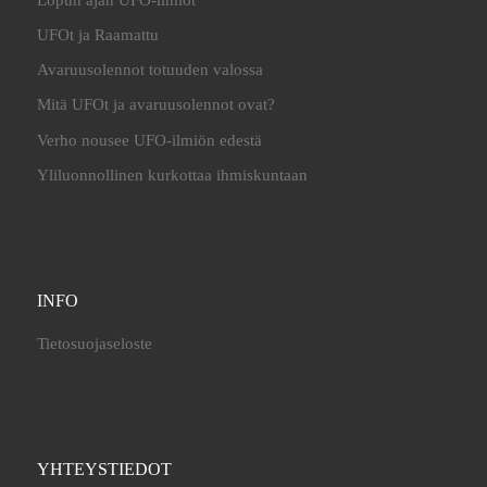
UFOt ja Raamattu
Avaruusolennot totuuden valossa
Mitä UFOt ja avaruusolennot ovat?
Verho nousee UFO-ilmiön edestä
Yliluonnollinen kurkottaa ihmiskuntaan
INFO
Tietosuojaseloste
YHTEYSTIEDOT