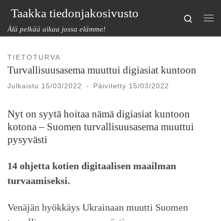
Taakka tiedonjakosivusto
Skip to content
Search
Val
Älä pelkää aikaa jossa elämme!
TIETOTURVA
Turvallisuusasema muuttui digiasiat kuntoon
Julkaistu
15/03/2022
-
Päivitetty
15/03/2022
Nyt on syytä hoitaa nämä digi­asiat kuntoon
kotona – Suomen turvallisuus­asema muuttui
pysyvästi
14 ohjetta kotien digitaalisen maailman
turvaamiseksi.
Venäjän hyökkäys Ukrainaan muutti Suomen