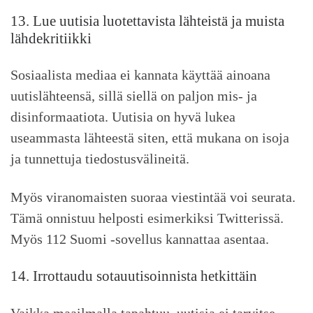
13. Lue uutisia luotettavista lähteistä ja muista
lähdekritiikki
Sosiaalista mediaa ei kannata käyttää ainoana
uutislähteensä, sillä siellä on paljon mis- ja
disinformaatiota. Uutisia on hyvä lukea
useammasta lähteestä siten, että mukana on isoja
ja tunnettuja tiedostusvälineitä.
Myös viranomaisten suoraa viestintää voi seurata.
Tämä onnistuu helposti esimerkiksi Twitterissä.
Myös 112 Suomi -sovellus kannattaa asentaa.
14. Irrottaudu sotauutisoinnista hetkittäin
Vaikka maailmalla tapahtuu, uutisia ei tarvitse