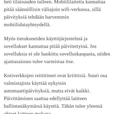
heti tilaisuuden tulleen. Mobiililaitetta kannattaa
pitää säännöllisin väliajoin wifi-verkossa, sillä
päivityksiä tehdään harvemmin
mobiilidatayhteydellä.
Myös tietokoneiden käyttöjärjestelmä ja
sovellukset kannattaa pitää päivitettyinä. Jos
sovelluksia ei ole hankittu sovelluskaupasta, niiden
ajantasaisuus tulee varmistaa itse.
Kotiverkkojen reitittimet ovat kriittisiä. Suuri osa
valmistajista käyttää nykyisin
automaattipäivityksiä, mutta eivät kaikki.
Päivittäminen saattaa edellyttää laitteen
hallintanäkymässä käyntiä. Tähän tulee yleensä
ohjeet laitteen mukana.