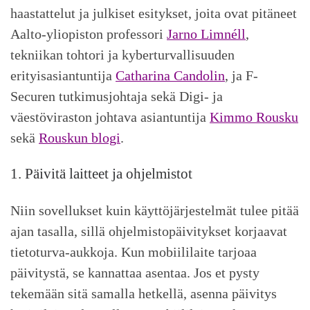
haastattelut ja julkiset esitykset, joita ovat pitäneet
Aalto-yliopiston professori
Jarno Limnéll
,
tekniikan tohtori ja kyberturvallisuuden
erityisasiantuntija
Catharina Candolin
, ja F-
Securen tutkimusjohtaja sekä Digi- ja
väestöviraston johtava asiantuntija
Kimmo Rousku
sekä
Rouskun blogi
.
1. Päivitä laitteet ja ohjelmistot
Niin sovellukset kuin käyttöjärjestelmät tulee pitää
ajan tasalla, sillä ohjelmistopäivitykset korjaavat
tietoturva-aukkoja. Kun mobiililaite tarjoaa
päivitystä, se kannattaa asentaa. Jos et pysty
tekemään sitä samalla hetkellä, asenna päivitys