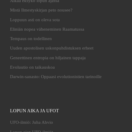
Älkää eksykö lopun ajassa
Mistä Ilmestyskirjan peto nousee?
Loppuun asti on oleva sota
Eliniän nopea väheneminen Raamatussa
Tempaus on todellinen
Uuden apostolisen uskonpuhdistuksen erheet
Geneettinen entropia on hiljainen tappaja
Evoluutio on taikauskoa
Darwin-sanasto: Oppaasi evolutionistien tarinoille
LOPUN AIKA JA UFOT
UFO-ilmiö: Juha Ahvio
Lopun ajan UFO-ilmiöt