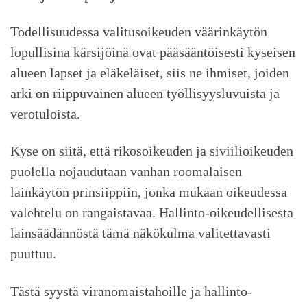
Todellisuudessa valitusoikeuden väärinkäytön
lopullisina kärsijöinä ovat pääsääntöisesti kyseisen
alueen lapset ja eläkeläiset, siis ne ihmiset, joiden
arki on riippuvainen alueen työllisyysluvuista ja
verotuloista.
Kyse on siitä, että rikosoikeuden ja siviilioikeuden
puolella nojaudutaan vanhan roomalaisen
lainkäytön prinsiippiin, jonka mukaan oikeudessa
valehtelu on rangaistavaa. Hallinto-oikeudellisesta
lainsäädännöstä tämä näkökulma valitettavasti
puuttuu.
Tästä syystä viranomaistahoille ja hallinto-