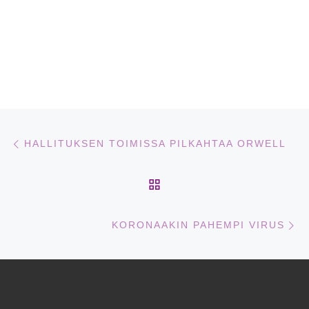
Artikkelien navigointi
Edellinen
HALLITUKSEN TOIMISSA PILKAHTAA ORWELL
ARTIKKELISIVULLE
Se
KORONAAKIN PAHEMPI VIRUS