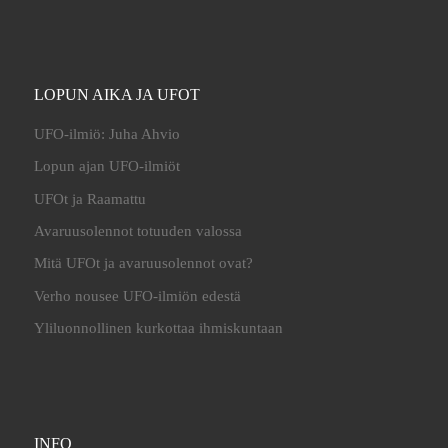
LOPUN AIKA JA UFOT
UFO-ilmiö: Juha Ahvio
Lopun ajan UFO-ilmiöt
UFOt ja Raamattu
Avaruusolennot totuuden valossa
Mitä UFOt ja avaruusolennot ovat?
Verho nousee UFO-ilmiön edestä
Yliluonnollinen kurkottaa ihmiskuntaan
INFO