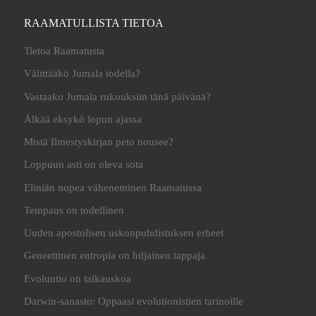
RAAMATULLISTA TIETOA
Tietoa Raamatusta
Välittääkö Jumala todella?
Vastaako Jumala rukouksiin tänä päivänä?
Älkää eksykö lopun ajassa
Mistä Ilmestyskirjan peto nousee?
Loppuun asti on oleva sota
Eliniän nopea väheneminen Raamatussa
Tempaus on todellinen
Uuden apostolisen uskonpuhdistuksen erheet
Geneettinen entropia on hiljainen tappaja
Evoluutio on taikauskoa
Darwin-sanasto: Oppaasi evolutionistien tarinoille