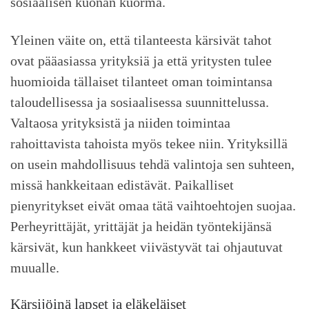
sosiaalisen kuonan kuorma.
Yleinen väite on, että tilanteesta kärsivät tahot
ovat pääasiassa yrityksiä ja että yritysten tulee
huomioida tällaiset tilanteet oman toimintansa
taloudellisessa ja sosiaalisessa suunnittelussa.
Valtaosa yrityksistä ja niiden toimintaa
rahoittavista tahoista myös tekee niin. Yrityksillä
on usein mahdollisuus tehdä valintoja sen suhteen,
missä hankkeitaan edistävät. Paikalliset
pienyritykset eivät omaa tätä vaihtoehtojen suojaa.
Perheyrittäjät, yrittäjät ja heidän työntekijänsä
kärsivät, kun hankkeet viivästyvät tai ohjautuvat
muualle.
Kärsijöinä lapset ja eläkeläiset