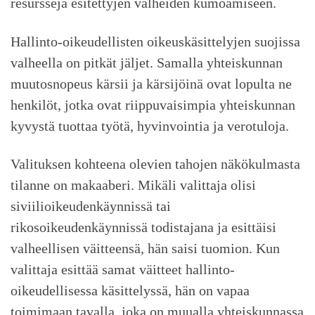
resursseja esitettyjen valheiden kumoamiseen.
Hallinto-oikeudellisten oikeuskäsittelyjen suojissa
valheella on pitkät jäljet. Samalla yhteiskunnan
muutosnopeus kärsii ja kärsijöinä ovat lopulta ne
henkilöt, jotka ovat riippuvaisimpia yhteiskunnan
kyvystä tuottaa työtä, hyvinvointia ja verotuloja.
Valituksen kohteena olevien tahojen näkökulmasta
tilanne on makaaberi. Mikäli valittaja olisi
siviilioikeudenkäynnissä tai
rikosoikeudenkäynnissä todistajana ja esittäisi
valheellisen väitteensä, hän saisi tuomion. Kun
valittaja esittää samat väitteet hallinto-
oikeudellisessa käsittelyssä, hän on vapaa
toimimaan tavalla, joka on muualla yhteiskunnassa