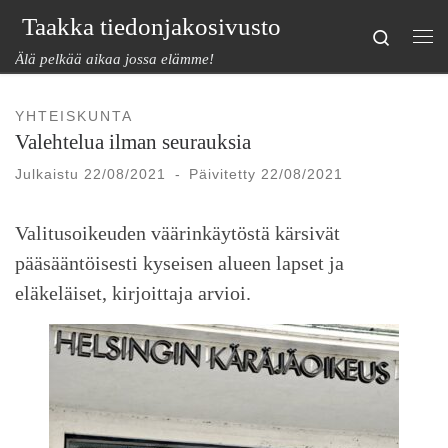
Taakka tiedonjakosivusto
Skip to content
Search
Val
Älä pelkää aikaa jossa elämme!
YHTEISKUNTA
Valehtelua ilman seurauksia
Julkaistu
22/08/2021
-
Päivitetty
22/08/2021
Valitusoikeuden väärinkäytöstä kärsivät
pääsääntöisesti kyseisen alueen lapset ja
eläkeläiset, kirjoittaja arvioi.