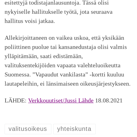
esitettyjä todistajanlausuntoja. Tässä olisi
nykyiselle hallitukselle työtä, jota seuraava
hallitus voisi jatkaa.
Allekirjoittaneen on vaikea uskoa, että yksikään
poliittinen puolue tai kansanedustaja olisi valmis
ylläpitämään, saati edistämään,
valituksentekijöiden vapaata valehteluoikeutta
Suomessa. ”Vapaudut vankilasta” -kortti kuuluu
lautapeleihin, ei länsimaiseen oikeusjärjestykseen.
LÄHDE:
Verkkouutiset/Jussi Lähde
18.08.2021
valitusoikeus
yhteiskunta