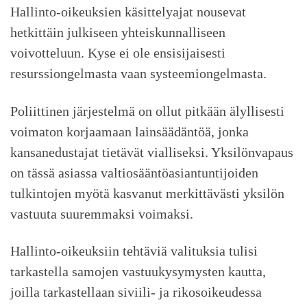
Hallinto-oikeuksien käsittelyajat nousevat
hetkittäin julkiseen yhteiskunnalliseen
voivotteluun. Kyse ei ole ensisijaisesti
resurssiongelmasta vaan systeemiongelmasta.
Poliittinen järjestelmä on ollut pitkään älyllisesti
voimaton korjaamaan lainsäädäntöä, jonka
kansanedustajat tietävät vialliseksi. Yksilönvapaus
on tässä asiassa valtiosääntöasiantuntijoiden
tulkintojen myötä kasvanut merkittävästi yksilön
vastuuta suuremmaksi voimaksi.
Hallinto-oikeuksiin tehtäviä valituksia tulisi
tarkastella samojen vastuukysymysten kautta,
joilla tarkastellaan siviili- ja rikosoikeudessa