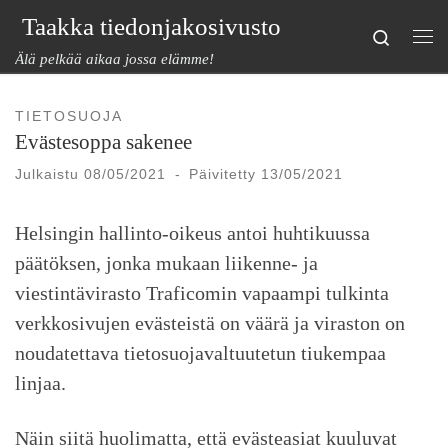
Taakka tiedonjakosivusto
Skip to content
Search
Val
Älä pelkää aikaa jossa elämme!
TIETOSUOJA
Evästesoppa sakenee
Julkaistu
08/05/2021
-
Päivitetty
13/05/2021
Helsingin hallinto-oikeus antoi huhtikuussa
päätöksen, jonka mukaan liikenne- ja
viestintävirasto Traficomin vapaampi tulkinta
verkkosivujen evästeistä on väärä ja viraston on
noudatettava tietosuojavaltuutetun tiukempaa
linjaa.
Näin siitä huolimatta, että evästeasiat kuuluvat