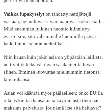
perustuvia kannanottoja.
Vaikka lupakyselyt
on tähdätty nettijättejä
vastaan, ne luultavasti vain nauravat koko asialle.
Mitä enemmän julkinen huomio kiinnittyy
evästeisiin, sitä vähemmälle huomiolle jäävät
kaikki muut seurantatekniikat.
Niin kauan kuin jokin asia on ylipäätään laillista,
nettiyhtiöt keksivät tavan saada meiltä luvan
siihen. Ihminen luovuttaa mieluummin tietonsa
kuin rahansa.
Asian voi kääntää myös päälaelleen: onko EU:lla
oikeus kieltää kansalaisia käyttämästä tietojaan
maksuna palvelusta, jos nämä itse sitä haluavat?