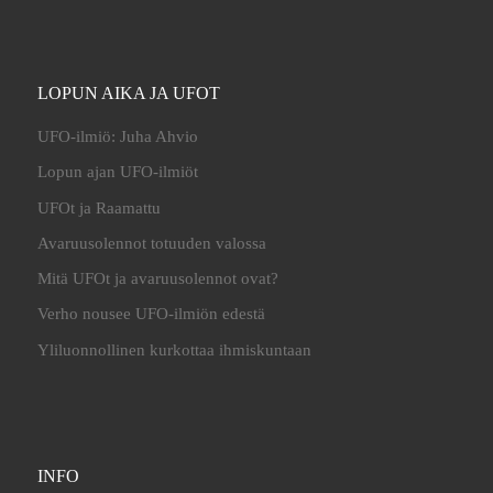
LOPUN AIKA JA UFOT
UFO-ilmiö: Juha Ahvio
Lopun ajan UFO-ilmiöt
UFOt ja Raamattu
Avaruusolennot totuuden valossa
Mitä UFOt ja avaruusolennot ovat?
Verho nousee UFO-ilmiön edestä
Yliluonnollinen kurkottaa ihmiskuntaan
INFO