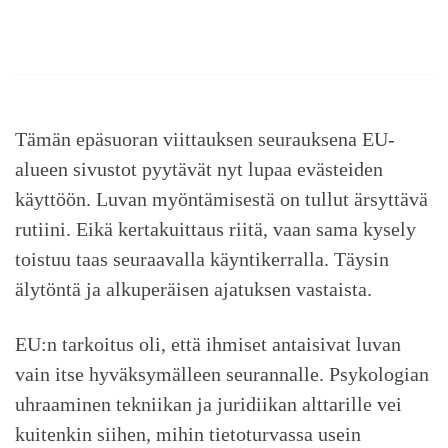
Tämän epäsuoran viittauksen seurauksena EU-
alueen sivustot pyytävät nyt lupaa evästeiden
käyttöön. Luvan myöntämisestä on tullut ärsyttävä
rutiini. Eikä kertakuittaus riitä, vaan sama kysely
toistuu taas seuraavalla käyntikerralla. Täysin
älytöntä ja alkuperäisen ajatuksen vastaista.
EU:n tarkoitus oli, että ihmiset antaisivat luvan
vain itse hyväksymälleen seurannalle. Psykologian
uhraaminen tekniikan ja juridiikan alttarille vei
kuitenkin siihen, mihin tietoturvassa usein