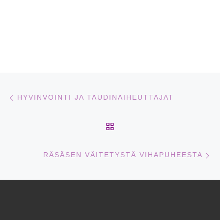
Artikkelien navigointi
Edellinen
HYVINVOINTI JA TAUDINAIHEUTTAJAT
ARTIKKELISIVULLE
Se
RÄSÄSEN VÄITETYSTÄ VIHAPUHEESTA