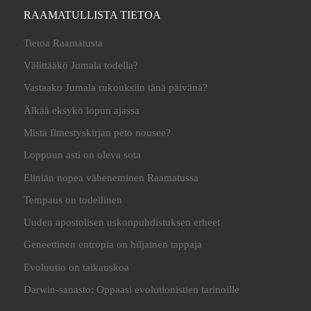
RAAMATULLISTA TIETOA
Tietoa Raamatusta
Välittääkö Jumala todella?
Vastaako Jumala rukouksiin tänä päivänä?
Älkää eksykö lopun ajassa
Mistä Ilmestyskirjan peto nousee?
Loppuun asti on oleva sota
Eliniän nopea väheneminen Raamatussa
Tempaus on todellinen
Uuden apostolisen uskonpuhdistuksen erheet
Geneettinen entropia on hiljainen tappaja
Evoluutio on taikauskoa
Darwin-sanasto: Oppaasi evolutionistien tarinoille