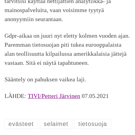
tarvitsisi käyttää nettijättien analytiikka- ja
mainospalveluita, vaan voisimme tyytyä
anonyymiin seurantaan.
Gdpr-aikaa on juuri nyt eletty kolmen vuoden ajan.
Paremman tietosuojan piti tukea eurooppalaista
alan teollisuutta kilpailussa amerikkalaisia jättejä
vastaan. Sitä ei näytä tapahtuneen.
Sääntely on pahuksen vaikea laji.
LÄHDE:
TIVI/Petteri Järvinen
07.05.2021
evästeet
selaimet
tietosuoja