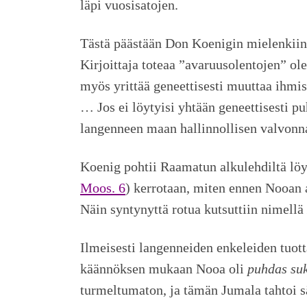
läpi vuosisatojen.
Tästä päästään Don Koenigin mielenkiin
Kirjoittaja toteaa ”avaruusolentojen” ol
myös yrittää geneettisesti muuttaa ihmisl
… Jos ei löytyisi yhtään geneettisesti pu
langenneen maan hallinnollisen valvonn
Koenig pohtii Raamatun alkulehdiltä löyty
Moos. 6
) kerrotaan, miten ennen Nooan a
Näin syntynyttä rotua kutsuttiin nimellä
Ilmeisesti langenneiden enkeleiden tuot
käännöksen mukaan Nooa oli
puhdas su
turmeltumaton, ja tämän Jumala tahtoi s