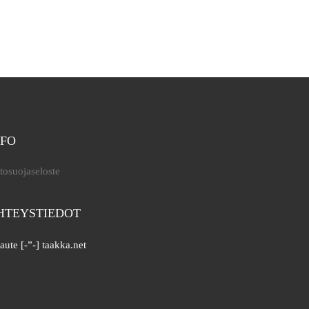
NFO
tosuojaseloste
HTEYSTIEDOT
aute [-”-] taakka.net