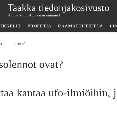
Taakka tiedonjakosivusto
Älä pelkää aikaa jossa elämme!
TIKKELIT
PROFETIA
RAAMATTUTIETOA
LU
uusolennot ovat?
solennot ovat?
taa kantaa ufo-ilmiöihin, 