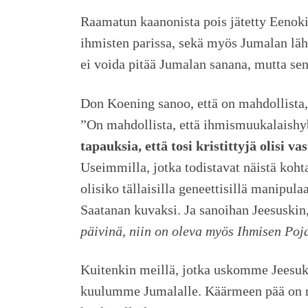
Raamatun kaanonista pois jätetty Eenoki
ihmisten parissa, sekä myös Jumalan lähe
ei voida pitää Jumalan sanana, mutta se
Don Koening sanoo, että on mahdollista, 
”On mahdollista, että ihmismuukalaishybr
tapauksia, että tosi kristittyjä olisi 
Useimmilla, jotka todistavat näistä kohta
olisiko tällaisilla geneettisillä manipu
Saatanan kuvaksi. Ja sanoihan Jeesuskin
päivinä, niin on oleva myös Ihmisen Poj
Kuitenkin meillä, jotka uskomme Jeesuk
kuulumme Jumalalle. Käärmeen pää on rik