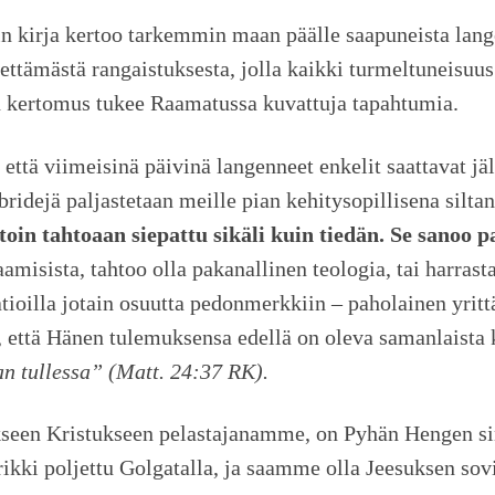
n kirja kertoo tarkemmin maan päälle saapuneista lange
ttämästä rangaistuksesta, jolla kaikki turmeltuneisuus
n kertomus tukee Raamatussa kuvattuja tapahtumia.
että viimeisinä päivinä langenneet enkelit saattavat jä
idejä paljastetaan meille pian kehitysopillisena siltan
vastoin tahtoaan siepattu sikäli kuin tiedän. Se sanoo
amisista, tahtoo olla pakanallinen teologia, tai harrast
laatioilla jotain osuutta pedonmerkkiin – paholainen yri
, että Hänen tulemuksensa edellä on oleva samanlaista
an tullessa” (Matt. 24:37 RK).
seen Kristukseen pelastajanamme, on Pyhän Hengen sine
ki poljettu Golgatalla, ja saamme olla Jeesuksen sov