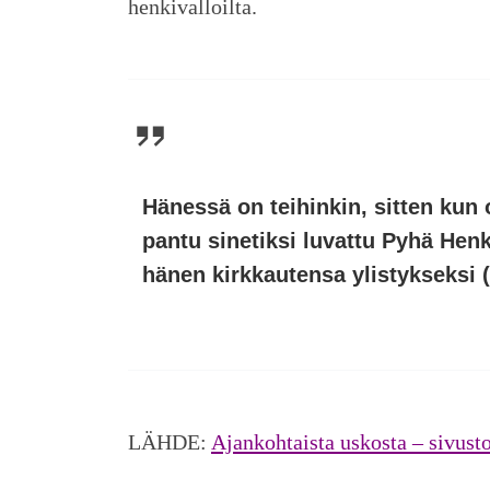
henkivalloilta.
Hänessä on teihinkin, sitten kun 
pantu sinetiksi luvattu Pyhä He
hänen kirkkautensa ylistykseksi (
LÄHDE:
Ajankohtaista uskosta – sivust