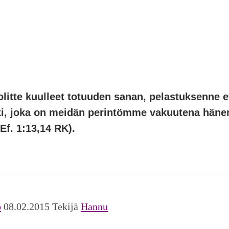
olitte kuulleet totuuden sanan, pelastuksenne 
nki, joka on meidän perintömme vakuutena hän
Ef. 1:13,14 RK).
o
08.02.2015 Tekijä
Hannu