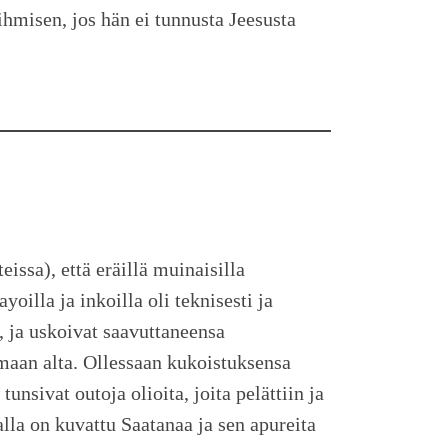
ihmisen, jos hän ei tunnusta Jeesusta
issa), että eräillä muinaisilla
yoilla ja inkoilla oli teknisesti ja
a, ja uskoivat saavuttaneensa
 maan alta. Ollessaan kukoistuksensa
unsivat outoja olioita, joita pelättiin ja
alla on kuvattu Saatanaa ja sen apureita