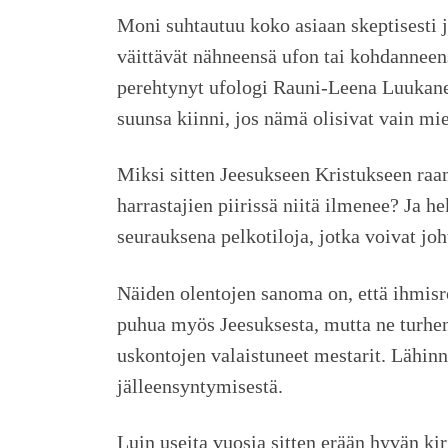
Moni suhtautuu koko asiaan skeptisesti 
väittävät nähneensä ufon tai kohdanneens
perehtynyt ufologi Rauni-Leena Luukanen
suunsa kiinni, jos nämä olisivat vain mi
Miksi sitten Jeesukseen Kristukseen raa
harrastajien piirissä niitä ilmenee? Ja 
seurauksena pelkotiloja, jotka voivat j
Näiden olentojen sanoma on, että ihmisr
puhua myös Jeesuksesta, mutta ne turhe
uskontojen valaistuneet mestarit. Lähi
jälleensyntymisestä.
Luin useita vuosia sitten erään hyvän kir