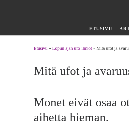
Skip to content
ETUSIVU
AR
Etusivu
»
Lopun ajan ufo-ilmiöt
»
Mitä ufot ja avar
Mitä ufot ja avaruu
Monet eivät osaa ot
aihetta hieman.