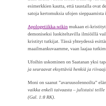
esimerkkien kautta, että taustalla ovat d
satoja kertomuksia ufojen sieppaamista 
Apologetiikka-wikin
mukaan ei-kristity
demoniseksi luokiteltavilla ilmiöillä v
kristityt tutkijat. Tässä yhteydessä esi
maailmankuvaamme, vaan laajaa tutkimus
Ufoihin uskominen on Saatanan yksi tap
ja seuraavat eksyttäviä henkiä ja riivaa
Moni on saanut ”avaruusolennoilta” elämä
vaikka enkeli taivaasta – julistaisi teil
(Gal. 1:8 RK)
.