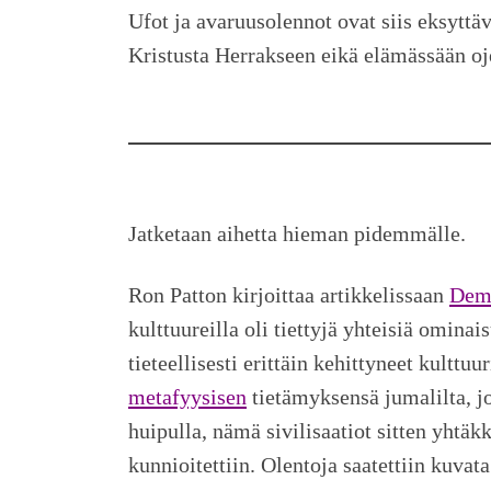
Ufot ja avaruusolennot ovat siis eksyttäv
Kristusta Herrakseen eikä elämässään 
Jatketaan aihetta hieman pidemmälle.
Ron Patton kirjoittaa artikkelissaan
Demo
kulttuureilla oli tiettyjä yhteisiä ominais
tieteellisesti erittäin kehittyneet kulttu
metafyysisen
tietämyksensä jumalilta, j
huipulla, nämä sivilisaatiot sitten yhtäkk
kunnioitettiin. Olentoja saatettiin kuvat