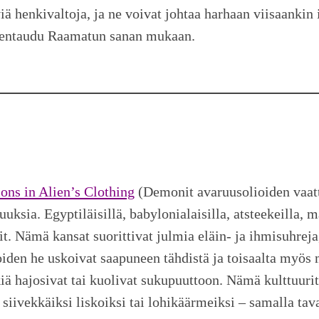
iä henkivaltoja, ja ne voivat johtaa harhaan viisaankin 
ojentaudu Raamatun sanan mukaan.
ns in Alien’s Clothing
(Demonit avaruusolioiden vaatte
uuksia. Egyptiläisillä, babylonialaisilla, atsteekeilla, ma
urit. Nämä kansat suorittivat julmia eläin- ja ihmisuhrej
oiden he uskoivat saapuneen tähdistä ja toisaalta myös
iä hajosivat tai kuolivat sukupuuttoon. Nämä kulttuurit t
a siivekkäiksi liskoiksi tai lohikäärmeiksi – samalla tav