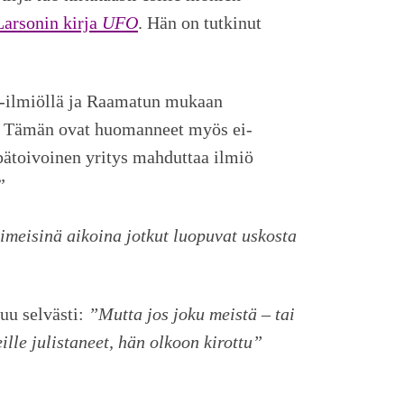
arsonin kirja
UFO
. Hän on tutkinut
o-ilmiöllä ja Raamatun mukaan
us. Tämän ovat huomanneet myös ei-
epätoivoinen yritys mahduttaa ilmiö
”
iimeisinä aikoina jotkut luopuvat uskosta
uu selvästi:
”Mutta jos joku meistä – tai
ille julistaneet, hän olkoon kirottu”