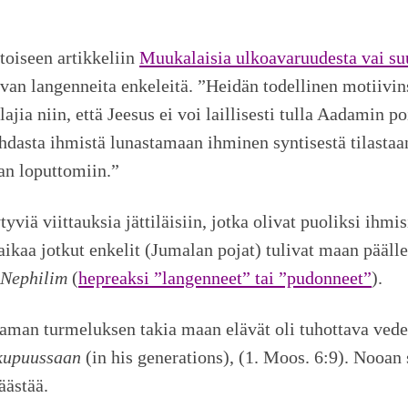
toiseen artikkeliin
Muukalaisia ulkoavaruudesta vai su
evan langenneita enkeleitä. ”Heidän todellinen motiivin
ajia niin, että Jeesus ei voi laillisesti tulla Aadamin 
hdasta ihmistä lunastamaan ihminen syntisestä tilastaan,
an loputtomiin.”
viä viittauksia jättiläisiin, jotka olivat puoliksi ihmi
ikaa jotkut enkelit (Jumalan pojat) tulivat maan päälle
Nephilim
(
hepreaksi ”langenneet” tai ”pudonneet”
).
taman turmeluksen takia maan elävät oli tuhottava ve
kupuussaan
(in his generations), (1. Moos. 6:9). Nooan s
äästää.