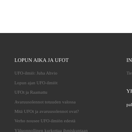
LOPUN AIKA JA UFOT
I
UFO-ilmiö: Juha Ahvio
Tie
Lopun ajan UFO-ilmiöt
Y
UFOt ja Raamattu
Avaruusolennot totuuden valossa
pal
Mitä UFOt ja avaruusolennot ovat?
Verho nousee UFO-ilmiön edestä
Yliluonnollinen kurkottaa ihmiskuntaan