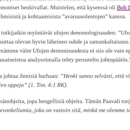
emoniset henkivallat. Muistelen, että kyseessä oli
Bob L
ihmisistä ja kohtaamisista ”avaruusolentojen” kanssa.
t tutkijatkin myöntävät ufojen demonologisuuden: ”Uf
aikuttaa olevan hyvin läheinen suhde ja samankaltaisu
ttämämme väite Ufojen demonisuudesta ei siis ole vain 
aineistoa analysoimalla tehty perusteltu johtopäätös.
a johtaa ihmisiä harhaan:
”Henki sanoo selvästi, että v
jien oppeja” (1. Tim. 4:1 RK)
.
nohjeita, jopa hengellisiä ohjeita. Tämän Paavali torj
le evankeliumia, joka on vastoin sitä, minkä me olemme te