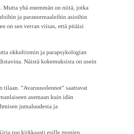
a. Mutta yhä enemmän on niitä, jotka
ufoihin ja paranormaaleihin asioihin
on sen verran viisas, että pitäisi
utta okkultismin ja parapsykologian
hdistavina. Näistä kokemuksista on usein
.
n tilaan. ”Avaruusolennot” saattavat
amanlaiseen asemaan kuin idän
ihmisen jumaluudesta ja
Kirja tuo kirkkaasti esille monien