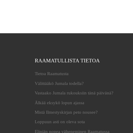
RAAMATULLISTA TIETOA
Tietoa Raamatusta
Välittääkö Jumala todella?
Vastaako Jumala rukouksiin tänä päivänä?
Älkää eksykö lopun ajassa
Mistä Ilmestyskirjan peto nousee?
Loppuun asti on oleva sota
Eliniän nopea väheneminen Raamatussa