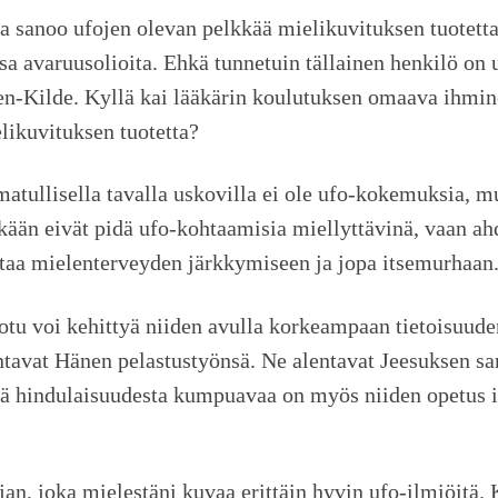
ja sanoo ufojen olevan pelkkää mielikuvituksen tuotett
a avaruusolioita. Ehkä tunnetuin tällainen henkilö on 
-Kilde. Kyllä kai lääkärin koulutuksen omaava ihminen 
elikuvituksen tuotetta?
matullisella tavalla uskovilla ei ole ufo-kokemuksia, m
hekään eivät pidä ufo-kohtaamisia miellyttävinä, vaan a
ohtaa mielenterveyden järkkymiseen ja jopa itsemurhaan
otu voi kehittyä niiden avulla korkeampaan tietoisuude
ntavat Hänen pelastustyönsä. Ne alentavat Jeesuksen s
nnä hindulaisuudesta kumpuavaa on myös niiden opetus 
jan, joka mielestäni kuvaa erittäin hyvin ufo-ilmiöitä. 