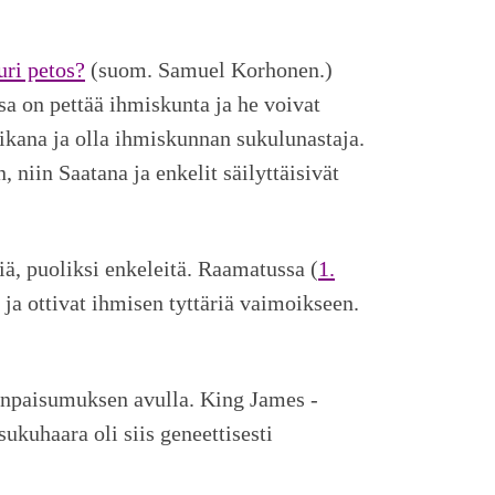
uri petos?
(suom. Samuel Korhonen.)
sa on pettää ihmiskunta ja he voivat
poikana ja olla ihmiskunnan sukulunastaja.
 niin Saatana ja enkelit säilyttäisivät
siä, puoliksi enkeleitä. Raamatussa (
1.
 ja ottivat ihmisen tyttäriä vaimoikseen.
denpaisumuksen avulla. King James -
ukuhaara oli siis geneettisesti