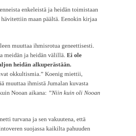
nneista enkeleistä ja heidän toimistaan
 hävitettiin maan päältä. Eenokin kirjaa
lleen muuttaa ihmisrotua geneettisesti.
a meidän ja heidän välillä.
Ei ole
 paljon heidän alkuperästään.
avat okkultismia.” Koenig miettii,
ttää muuttaa ihmistä Jumalan kuvasta
 kuin Nooan aikana:
”Niin kuin oli Nooan
tti turvana ja sen vakuutena, että
intoveren suojassa kaikilta pahuuden