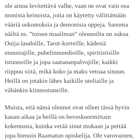
ole ainoa levitettävä valhe, vaan ne ovat vain osa
monista keinoista, joita on käytetty välittämään
vääriä uskomuksia ja demonisia oppeja. Sanoma
näiltä ns. ”toisen maailman” olennoilta on sukua
Ouija-laudoille, Tarot-korteille, kädestä
ennustajille, puhelinmeedioille, spiritistisille
istunnoille ja jopa saatananpalvojille; kaikki
riippuu siitä, mikä koko ja maku vetoaa sinuun.
Heillä on jotakin lähes kaikille uteliaille ja
vähänkin kiinnostuneille.
Muista, että nämä olennot ovat olleet tässä hyvin
kauan aikaa ja heillä on hevoskuormittain
kokemusta, kuinka vetää sinut mukaan ja pettää
jopa hienoin Raamatun opiskelija. Ole varovainen,