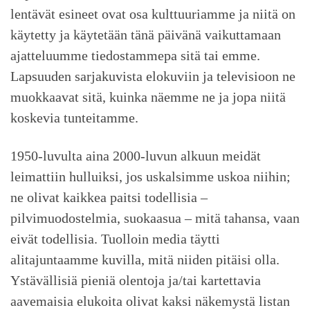
lentävät esineet ovat osa kulttuuriamme ja niitä on
käytetty ja käytetään tänä päivänä vaikuttamaan
ajatteluumme tiedostammepa sitä tai emme.
Lapsuuden sarjakuvista elokuviin ja televisioon ne
muokkaavat sitä, kuinka näemme ne ja jopa niitä
koskevia tunteitamme.
1950-luvulta aina 2000-luvun alkuun meidät
leimattiin hulluiksi, jos uskalsimme uskoa niihin;
ne olivat kaikkea paitsi todellisia –
pilvimuodostelmia, suokaasua – mitä tahansa, vaan
eivät todellisia. Tuolloin media täytti
alitajuntaamme kuvilla, mitä niiden pitäisi olla.
Ystävällisiä pieniä olentoja ja/tai kartettavia
aavemaisia elukoita olivat kaksi näkemystä listan