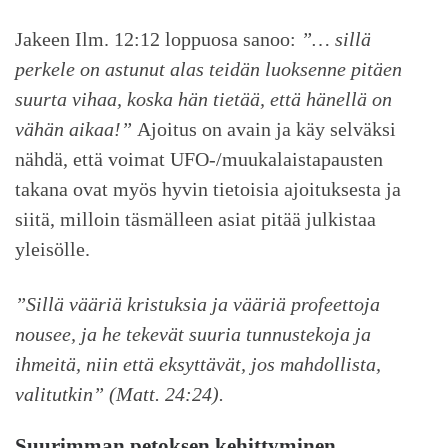
Jakeen Ilm. 12:12 loppuosa sanoo:
”…
sillä
perkele on astunut alas teidän luoksenne pitäen
suurta vihaa, koska hän tietää, että hänellä on
vähän aikaa!”
Ajoitus on avain ja käy selväksi
nähdä, että voimat UFO-/muukalaistapausten
takana ovat myös hyvin tietoisia ajoituksesta ja
siitä, milloin täsmälleen asiat pitää julkistaa
yleisölle.
”
Sillä vääriä kristuksia ja vääriä profeettoja
nousee, ja he tekevät suuria tunnustekoja ja
ihmeitä, niin että eksyttävät, jos mahdollista,
valitutkin
”
(Matt. 24:24).
Suurimman petoksen kehittyminen