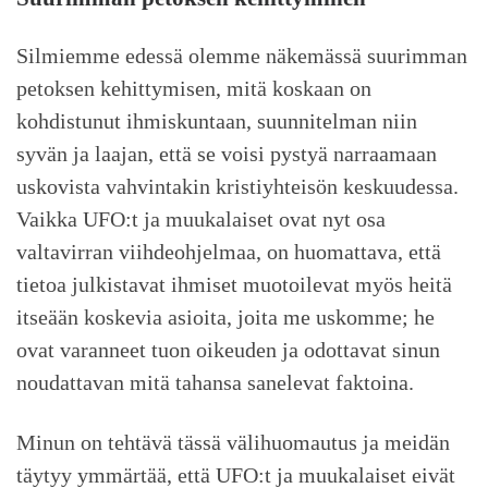
Silmiemme edessä olemme näkemässä suurimman
petoksen kehittymisen, mitä koskaan on
kohdistunut ihmiskuntaan, suunnitelman niin
syvän ja laajan, että se voisi pystyä narraamaan
uskovista vahvintakin kristiyhteisön keskuudessa.
Vaikka UFO:t ja muukalaiset ovat nyt osa
valtavirran viihdeohjelmaa, on huomattava, että
tietoa julkistavat ihmiset muotoilevat myös heitä
itseään koskevia asioita, joita me uskomme; he
ovat varanneet tuon oikeuden ja odottavat sinun
noudattavan mitä tahansa sanelevat faktoina.
Minun on tehtävä tässä välihuomautus ja meidän
täytyy ymmärtää, että UFO:t ja muukalaiset eivät