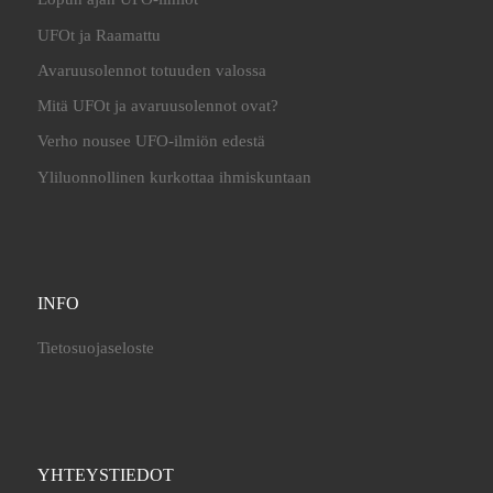
UFOt ja Raamattu
Avaruusolennot totuuden valossa
Mitä UFOt ja avaruusolennot ovat?
Verho nousee UFO-ilmiön edestä
Yliluonnollinen kurkottaa ihmiskuntaan
INFO
Tietosuojaseloste
YHTEYSTIEDOT