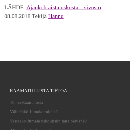
LÄHDE:
Ajankohtaista uskosta – sivusto
08.08.2018 Tekijä
Hannu
RAAMATULLISTA TIETOA
Tietoa Raamatusta
Välittääkö Jumala todella?
Vastaako Jumala rukouksiin tänä päivänä?