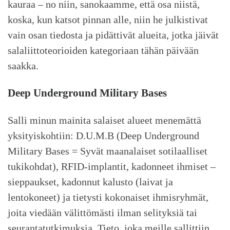
kauraa – no niin, sanokaamme, että osa niistä,
koska, kun katsot pinnan alle, niin he julkistivat
vain osan tiedosta ja pidättivät alueita, jotka jäivät
salaliittoteorioiden kategoriaan tähän päivään
saakka.
Deep Underground Military Bases
Salli minun mainita salaiset alueet menemättä
yksityiskohtiin: D.U.M.B (Deep Underground
Military Bases = Syvät maanalaiset sotilaalliset
tukikohdat), RFID-implantit, kadonneet ihmiset –
sieppaukset, kadonnut kalusto (laivat ja
lentokoneet) ja tietysti kokonaiset ihmisryhmät,
joita viedään välittömästi ilman selityksiä tai
seurantatutkimuksia. Tieto, joka meille sallittiin,