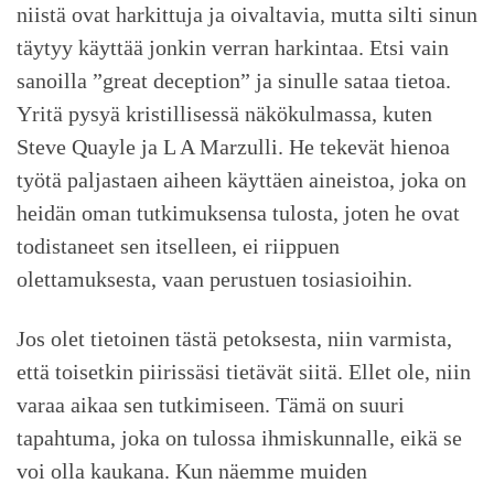
niistä ovat harkittuja ja oivaltavia, mutta silti sinun
täytyy käyttää jonkin verran harkintaa. Etsi vain
sanoilla ”great deception” ja sinulle sataa tietoa.
Yritä pysyä kristillisessä näkökulmassa, kuten
Steve Quayle ja L A Marzulli. He tekevät hienoa
työtä paljastaen aiheen käyttäen aineistoa, joka on
heidän oman tutkimuksensa tulosta, joten he ovat
todistaneet sen itselleen, ei riippuen
olettamuksesta, vaan perustuen tosiasioihin.
Jos olet tietoinen tästä petoksesta, niin varmista,
että toisetkin piirissäsi tietävät siitä. Ellet ole, niin
varaa aikaa sen tutkimiseen. Tämä on suuri
tapahtuma, joka on tulossa ihmiskunnalle, eikä se
voi olla kaukana. Kun näemme muiden