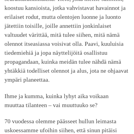
koostuu kansioista, jotka vahvistavat havainnot ja
erilaiset rodut, mutta olentojen luonne ja luonto
jätettiin toisille, joille annettiin jonkinlaiset
valtuudet värittää, mitä tulee siihen, mitä nämä
olennot itseasiassa voisivat olla. Paavi, kuuluisia
tiedemiehiä ja jopa näyttelijöitä osallistuu
propagandaan, kuinka meidän tulee nähdä nämä
yhtäkkiä todelliset olennot ja alus, jota ne ohjaavat
ympäri planeettaa.
Ihme ja kumma, kuinka lyhyt aika voikaan
muuttaa tilanteen – vai muuttuuko se?
70 vuodessa olemme päässeet hullun leimasta
uskoessamme ufoihin siihen, että sinun pitäisi