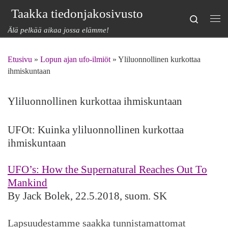
Taakka tiedonjakosivusto
Skip to content
Search
Val
Älä pelkää aikaa jossa elämme!
Etusivu
»
Lopun ajan ufo-ilmiöt
»
Yliluonnollinen kurkottaa
ihmiskuntaan
Yliluonnollinen kurkottaa ihmiskuntaan
UFOt: Kuinka yliluonnollinen kurkottaa
ihmiskuntaan
UFO’s: How the Supernatural Reaches Out To
Mankind
By Jack Bolek, 22.5.2018, suom. SK
Lapsuudestamme saakka tunnistamattomat