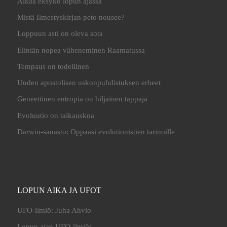
Älkää eksykö lopun ajassa
Mistä Ilmestyskirjan peto nousee?
Loppuun asti on oleva sota
Eliniän nopea väheneminen Raamatussa
Tempaus on todellinen
Uuden apostolisen uskonpuhdistuksen erheet
Geneettinen entropia on hiljainen tappaja
Evoluutio on taikauskoa
Darwin-sanasto: Oppaasi evolutionistien tarinoille
LOPUN AIKA JA UFOT
UFO-ilmiö: Juha Ahvio
Lopun ajan UFO-ilmiöt