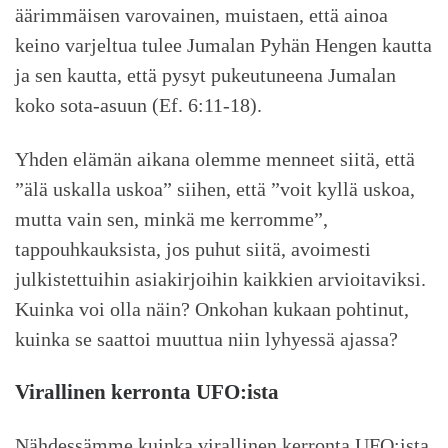
äärimmäisen varovainen, muistaen, että ainoa
keino varjeltua tulee Jumalan Pyhän Hengen kautta
ja sen kautta, että pysyt pukeutuneena Jumalan
koko sota-asuun (Ef. 6:11-18).
Yhden elämän aikana olemme menneet siitä, että
”älä uskalla uskoa” siihen, että ”voit kyllä uskoa,
mutta vain sen, minkä me kerromme”,
tappouhkauksista, jos puhut siitä, avoimesti
julkistettuihin asiakirjoihin kaikkien arvioitaviksi.
Kuinka voi olla näin? Onkohan kukaan pohtinut,
kuinka se saattoi muuttua niin lyhyessä ajassa?
Virallinen kerronta UFO:ista
Nähdessämme kuinka virallinen kerronta UFO:ista