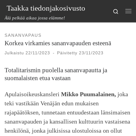
Taakka tiedonjakosivusto
Skip to content
Search
Val
Älä pelkää aikaa jossa elämme!
SANANVAPAUS
Korkea virkamies sananvapauden esteenä
Julkaistu
22/11/2023
-
Päivitetty
23/11/2023
Totalitarismin puolella sananvapautta ja
suomalaisten etua vastaan
Apulaisoikeuskansleri
Mikko Puumalainen,
joka
teki vastikään Venäjän edun mukaisen
rajapäätöksen, tunnetaan entuudestaan länsimaisen
sananvapauden ja kansallisen kulttuurin vastaisena
henkilönä, jonka julkisissa ulostuloissa on ollut