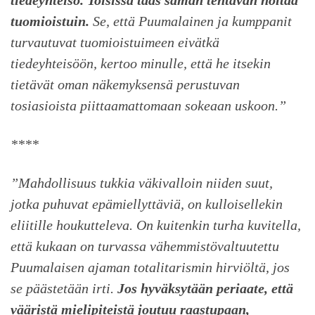
tiedeyhteisö. Toisissa taas saman tehtävän hoitaa
tuomioistuin.
Se, että Puumalainen ja kumppanit
turvautuvat tuomioistuimeen eivätkä
tiedeyhteisöön, kertoo minulle, että he itsekin
tietävät oman näkemyksensä perustuvan
tosiasioista piittaamattomaan sokeaan uskoon.”
****
”Mahdollisuus tukkia väkivalloin niiden suut,
jotka puhuvat epämiellyttäviä, on kulloisellekin
eliitille houkutteleva. On kuitenkin turha kuvitella,
että kukaan on turvassa vähemmistövaltuutettu
Puumalaisen ajaman totalitarismin hirviöltä, jos
se päästetään irti.
Jos hyväksytään periaate, että
vääristä mielipiteistä joutuu raastupaan,