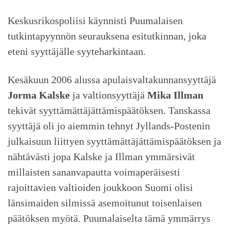
Keskusrikospoliisi käynnisti Puumalaisen
tutkintapyynnön seurauksena esitutkinnan, joka
eteni syyttäjälle syyteharkintaan.
Kesäkuun 2006 alussa apulaisvaltakunnansyyttäjä
Jorma Kalske
ja valtionsyyttäjä
Mika Illman
tekivät syyttämättäjättämispäätöksen. Tanskassa
syyttäjä oli jo aiemmin tehnyt Jyllands-Postenin
julkaisuun liittyen syyttämättäjättämispäätöksen ja
nähtävästi jopa Kalske ja Illman ymmärsivät
millaisten sananvapautta voimaperäisesti
rajoittavien valtioiden joukkoon Suomi olisi
länsimaiden silmissä asemoitunut toisenlaisen
päätöksen myötä. Puumalaiselta tämä ymmärrys