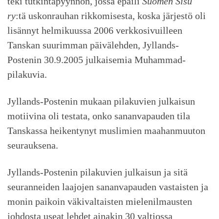
teki tutkintapyynnön, jossa epäili
Suomen Sisu
ry
:tä uskonrauhan rikkomisesta, koska järjestö oli
lisännyt helmikuussa 2006 verkkosivuilleen
Tanskan suurimman päivälehden, Jyllands-
Postenin 30.9.2005 julkaisemia Muhammad-
pilakuvia.
Jyllands-Postenin mukaan pilakuvien julkaisun
motiivina oli testata, onko sananvapauden tila
Tanskassa heikentynyt muslimien maahanmuuton
seurauksena.
Jyllands-Postenin pilakuvien julkaisun ja sitä
seuranneiden laajojen sananvapauden vastaisten ja
monin paikoin väkivaltaisten mielenilmausten
johdosta useat lehdet ainakin 30 valtiossa