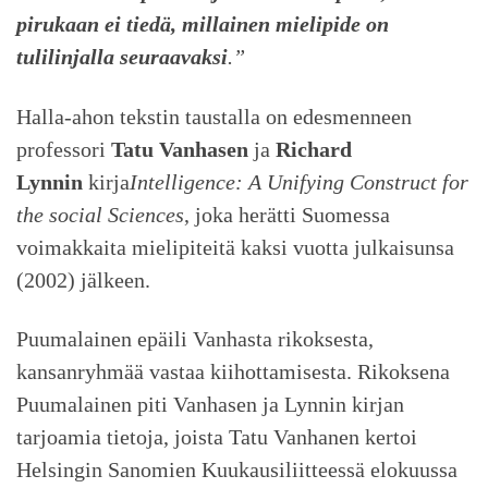
pirukaan ei tiedä, millainen mielipide on
tulilinjalla seuraavaksi
.”
Halla-ahon tekstin taustalla on edesmenneen
professori
Tatu Vanhasen
ja
Richard
Lynnin
kirja
Intelligence: A Unifying Construct for
the social Sciences
, joka herätti Suomessa
voimakkaita mielipiteitä kaksi vuotta julkaisunsa
(2002) jälkeen.
Puumalainen epäili Vanhasta rikoksesta,
kansanryhmää vastaa kiihottamisesta. Rikoksena
Puumalainen piti Vanhasen ja Lynnin kirjan
tarjoamia tietoja, joista Tatu Vanhanen kertoi
Helsingin Sanomien Kuukausiliitteessä elokuussa