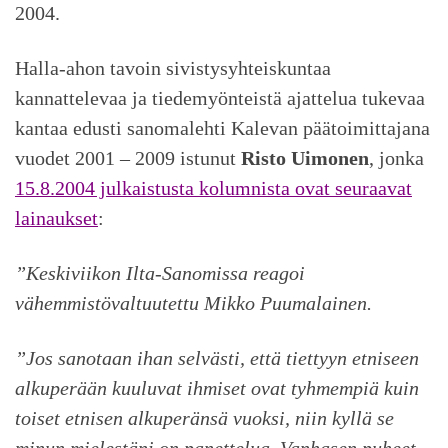
2004.
Halla-ahon tavoin sivistysyhteiskuntaa
kannattelevaa ja tiedemyönteistä ajattelua tukevaa
kantaa edusti sanomalehti Kalevan päätoimittajana
vuodet 2001 – 2009 istunut
Risto Uimonen
, jonka
15.8.2004 julkaistusta kolumnista ovat seuraavat
lainaukset
:
”Keskiviikon Ilta-Sanomissa reagoi
vähemmistövaltuutettu Mikko Puumalainen.
”Jos sanotaan ihan selvästi, että tiettyyn etniseen
alkuperään kuuluvat ihmiset ovat tyhmempiä kuin
toiset etnisen alkuperänsä vuoksi, niin kyllä se
minun mielestäni on panettelua. Vanhasen puheet