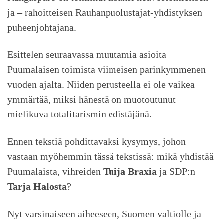
ja – rahoitteisen Rauhanpuolustajat-yhdistyksen
puheenjohtajana.
Esittelen seuraavassa muutamia asioita
Puumalaisen toimista viimeisen parinkymmenen
vuoden ajalta. Niiden perusteella ei ole vaikea
ymmärtää, miksi hänestä on muotoutunut
mielikuva totalitarismin edistäjänä.
Ennen tekstiä pohdittavaksi kysymys, johon
vastaan myöhemmin tässä tekstissä: mikä yhdistää
Puumalaista, vihreiden
Tuija Braxia
ja SDP:n
Tarja Halosta
?
Nyt varsinaiseen aiheeseen, Suomen valtiolle ja