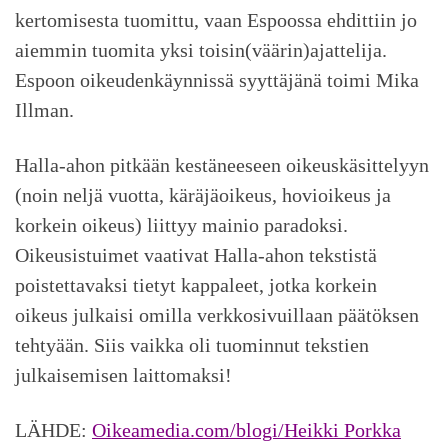
kertomisesta tuomittu, vaan Espoossa ehdittiin jo
aiemmin tuomita yksi toisin(väärin)ajattelija.
Espoon oikeudenkäynnissä syyttäjänä toimi Mika
Illman.
Halla-ahon pitkään kestäneeseen oikeuskäsittelyyn
(noin neljä vuotta, käräjäoikeus, hovioikeus ja
korkein oikeus) liittyy mainio paradoksi.
Oikeusistuimet vaativat Halla-ahon tekstistä
poistettavaksi tietyt kappaleet, jotka korkein
oikeus julkaisi omilla verkkosivuillaan päätöksen
tehtyään. Siis vaikka oli tuominnut tekstien
julkaisemisen laittomaksi!
LÄHDE:
Oikeamedia.com/blogi/Heikki Porkka