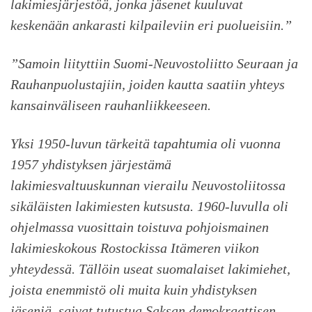
lakimiesjärjestöä, jonka jäsenet kuuluvat
keskenään ankarasti kilpaileviin eri puolueisiin.”
”Samoin liityttiin Suomi-Neuvostoliitto Seuraan ja
Rauhanpuolustajiin, joiden kautta saatiin yhteys
kansainväliseen rauhanliikkeeseen.
Yksi 1950-luvun tärkeitä tapahtumia oli vuonna
1957 yhdistyksen järjestämä
lakimiesvaltuuskunnan vierailu Neuvostoliitossa
sikäläisten lakimiesten kutsusta. 1960-luvulla oli
ohjelmassa vuosittain toistuva pohjoismainen
lakimieskokous Rostockissa Itämeren viikon
yhteydessä. Tällöin useat suomalaiset lakimiehet,
joista enemmistö oli muita kuin yhdistyksen
jäseniä, saivat tutustua Saksan demokraattisen