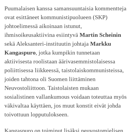
Puumalaisen kanssa samansuuntaisia kommentteja
ovat esittäneet kommunistipuolueen (SKP)
johtoelimessä aikoinaan istunut,
ihmisoikeusaktiivina esiintyvä
Martin Scheinin
sekä Aleksanteri-instituutin johtaja
Markku
Kangaspuro
, jotka kumpikin tunnetaan
aktiivisesta roolistaan äärivasemmistolaisessa
poliittisessa liikkeessä, taistolaiskommunisteissa,
joiden tahtona oli Suomen liittäminen
Neuvostoliittoon. Taistolaisten mukaan
sosialistinen vallankumous voidaan toteuttaa myös
väkivaltaa käyttäen, jos muut konstit eivät johda
toivottuun lopputulokseen.
Kangaspuro on toiminut lisäksi neuvostomielisen