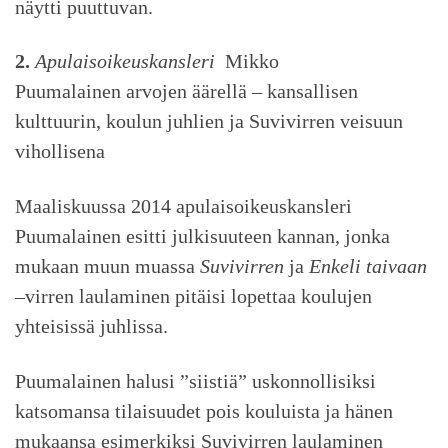
näytti puuttuvan.
2.
Apulaisoikeuskansleri
Mikko
Puumalainen arvojen äärellä – kansallisen
kulttuurin, koulun juhlien ja Suvivirren veisuun
vihollisena
Maaliskuussa 2014 apulaisoikeuskansleri
Puumalainen esitti julkisuuteen kannan, jonka
mukaan muun muassa
Suvivirren
ja
Enkeli taivaan
–virren laulaminen pitäisi lopettaa koulujen
yhteisissä juhlissa.
Puumalainen halusi ”siistiä” uskonnollisiksi
katsomansa tilaisuudet pois kouluista ja hänen
mukaansa esimerkiksi Suvivirren laulaminen