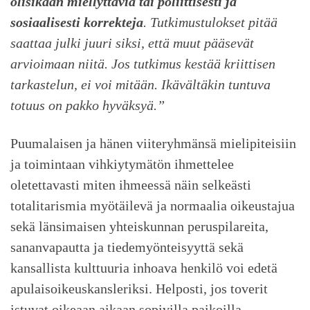
olisikaan miellyttäviä tai poliittisesti ja
sosiaalisesti korrekteja
. Tutkimustulokset pitää
saattaa julki juuri siksi, että muut pääsevät
arvioimaan niitä. Jos tutkimus kestää kriittisen
tarkastelun, ei voi mitään. Ikävältäkin tuntuva
totuus on pakko hyväksyä.”
Puumalaisen ja hänen viiteryhmänsä mielipiteisiin
ja toimintaan vihkiytymätön ihmettelee
oletettavasti miten ihmeessä näin selkeästi
totalitarismia myötäilevä ja normaalia oikeustajua
sekä länsimaisen yhteiskunnan peruspilareita,
sananvapautta ja tiedemyönteisyyttä sekä
kansallista kulttuuria inhoava henkilö voi edetä
apulaisoikeuskansleriksi. Helposti, jos toverit
istuvat oikeaan aikaan sopivilla paikoilla.