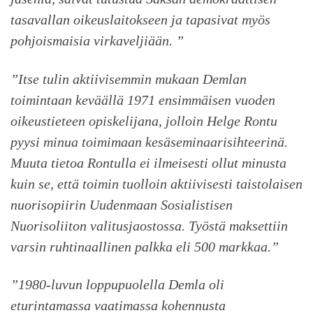
tasavallan oikeuslaitokseen ja tapasivat myös
pohjoismaisia virkaveljiään. ”
”Itse tulin aktiivisemmin mukaan Demlan
toimintaan keväällä 1971 ensimmäisen vuoden
oikeustieteen opiskelijana, jolloin Helge Rontu
pyysi minua toimimaan kesäseminaarisihteerinä.
Muuta tietoa Rontulla ei ilmeisesti ollut minusta
kuin se, että toimin tuolloin aktiivisesti taistolaisen
nuorisopiirin Uudenmaan Sosialistisen
Nuorisoliiton valitusjaostossa. Työstä maksettiin
varsin ruhtinaallinen palkka eli 500 markkaa.”
”1980-luvun loppupuolella Demla oli
eturintamassa vaatimassa kohennusta