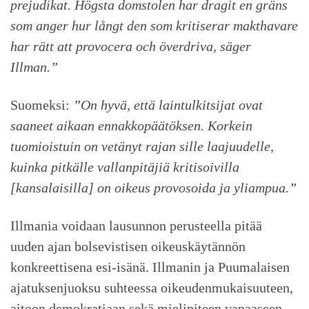
prejudikat. Högsta domstolen har dragit en gräns
som anger hur långt den som kritiserar makthavare
har rätt att provocera och överdriva, säger
Illman.”
Suomeksi:
”On hyvä, että laintulkitsijat ovat
saaneet aikaan ennakkopäätöksen. Korkein
tuomioistuin on vetänyt rajan sille laajuudelle,
kuinka pitkälle vallanpitäjiä kritisoivilla
[kansalaisilla] on oikeus provosoida ja yliampua.”
Illmania voidaan lausunnon perusteella pitää
uuden ajan bolsevistisen oikeuskäytännön
konkreettisena esi-isänä. Illmanin ja Puumalaisen
ajatuksenjuoksu suhteessa oikeudenmukaisuuteen,
aitoon demokratiaan sekä mielipiteen vapaaseen