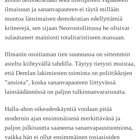
ilmaisuun ja sananvapauteen ei täytä millään
muotoa länsimaisen demokratian edellyttämiä
kriteerejä, sen sijaan Neuvostoliitossa he olisivat
sulautuneet mainiosti totalitaristiseen massaan.
Illmanin osoittaman tien suunnassa on sittemmin
asteltu kiihtyvällä tahdilla. Täytyy tietysti muistaa,
että Demlan lakimiesten toiminta on poliitikkojen
”ansiota”, koska sananvapauteen liittyvässä
lainsäädännössä on paljon tulkinnanvaraisuutta.
Halla-ahon oikeudenkäyntiä voidaan pitää
modernin ajan ensimmäisenä merkittävänä ja
paljon julkisuutta saaneena sananvapaustuomiona,
vaikka hän ei ollut ensimmäinen tosiasioiden