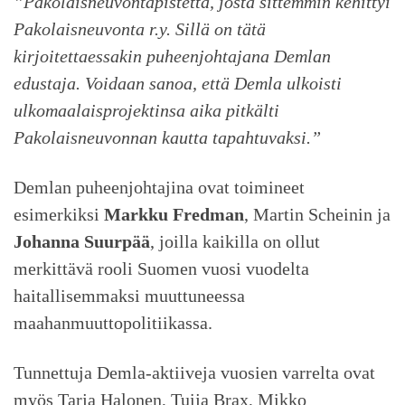
”Pakolaisneuvontapistettä, josta sittemmin kehittyi
Pakolaisneuvonta r.y. Sillä on tätä
kirjoitettaessakin puheenjohtajana Demlan
edustaja. Voidaan sanoa, että Demla ulkoisti
ulkomaalaisprojektinsa aika pitkälti
Pakolaisneuvonnan kautta tapahtuvaksi.”
Demlan puheenjohtajina ovat toimineet
esimerkiksi
Markku Fredman
, Martin Scheinin ja
Johanna Suurpää
, joilla kaikilla on ollut
merkittävä rooli Suomen vuosi vuodelta
haitallisemmaksi muuttuneessa
maahanmuuttopolitiikassa.
Tunnettuja Demla-aktiiveja vuosien varrelta ovat
myös Tarja Halonen, Tuija Brax, Mikko