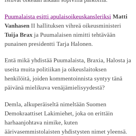
Puumalaista esitti apulaisoikeuskansleriksi
Matti
Vanhasen
II hallituksen vihreä oikeusministeri
Tuija Brax
ja Puumalaisen nimitti tehtävään
punainen presidentti Tarja Halonen.
Entä mikä yhdistää Puumalaista, Braxia, Halosta ja
useita muita politiikan ja oikeuslaitoksen
henkilöitä, joiden kommentoinnista syntyy tänä
päivänä mielikuva venäjämielisyydestä?
Demla, alkuperäiseltä nimeltään Suomen
Demokraattiset Lakimiehet, joka on erittäin
harhaanjohtava nimike, kuten
äärivasemmistolaisten yhdistysten nimet yleensä.