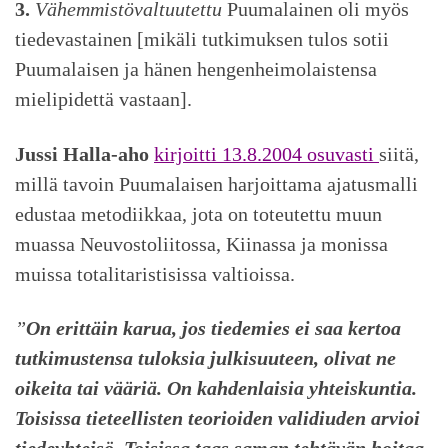
3.
Vähemmistövaltuutettu
Puumalainen oli myös
tiedevastainen [mikäli tutkimuksen tulos sotii
Puumalaisen ja hänen hengenheimolaistensa
mielipidettä vastaan].
Jussi Halla-aho
kirjoitti 13.8.2004 osuvasti
siitä,
millä tavoin Puumalaisen harjoittama ajatusmalli
edustaa metodiikkaa, jota on toteutettu muun
muassa Neuvostoliitossa, Kiinassa ja monissa
muissa totalitaristisissa valtioissa.
”
On erittäin karua, jos tiedemies ei saa kertoa
tutkimustensa tuloksia julkisuuteen, olivat ne
oikeita tai vääriä. On kahdenlaisia yhteiskuntia.
Toisissa tieteellisten teorioiden validiuden arvioi