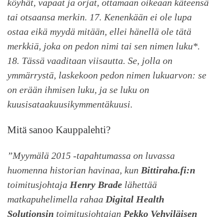
köyhät, vapaat ja orjat, ottamaan oikeaan käteensä
tai otsaansa merkin. 17. Kenenkään ei ole lupa
ostaa eikä myydä mitään, ellei hänellä ole tätä
merkkiä, joka on pedon nimi tai sen nimen luku*.
18. Tässä vaaditaan viisautta. Se, jolla on
ymmärrystä, laskekoon pedon nimen lukuarvon: se
on erään ihmisen luku, ja se luku on
kuusisataakuusikymmentäkuusi.
Mitä sanoo Kauppalehti?
”Myymälä 2015 -tapahtumassa on luvassa
huomenna historian havinaa, kun
Bittiraha.fi:n
toimitusjohtaja
Henry Brade
lähettää
matkapuhelimella rahaa
Digital Health
Solutionsin
toimitusjohtajan
Pekko Vehviläisen