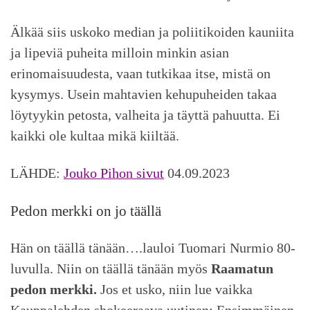
Älkää siis uskoko median ja poliitikoiden kauniita
ja lipeviä puheita milloin minkin asian
erinomaisuudesta, vaan tutkikaa itse, mistä on
kysymys. Usein mahtavien kehupuheiden takaa
löytyykin petosta, valheita ja täyttä pahuutta. Ei
kaikki ole kultaa mikä kiiltää.
LÄHDE:
Jouko Pihon sivut
04.09.2023
Pedon merkki on jo täällä
Hän on täällä tänään….lauloi Tuomari Nurmio 80-
luvulla. Niin on täällä tänään myös
Raamatun
pedon merkki.
Jos et usko, niin lue vaikka
Kauppalehden shokeeraava uutinen: Ensimmäinen