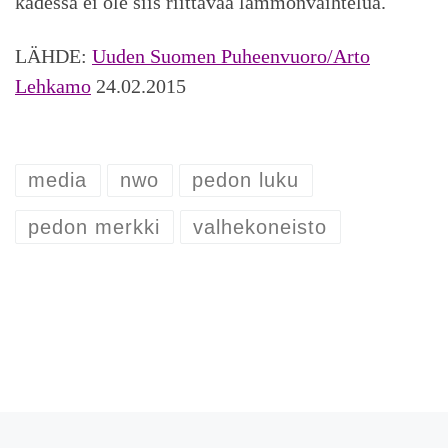
kädessä ei ole siis riittävää lämmönvaihtelua.
LÄHDE:
Uuden Suomen Puheenvuoro/Arto
Lehkamo
24.02.2015
media
nwo
pedon luku
pedon merkki
valhekoneisto
Artikkelien navigointi
Edellinen