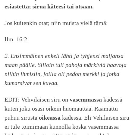
esiastetta; sirua käteesi tai otsaan.
Jos kuitenkin otat; niin muista vielä tämä:
Ilm. 16:2
2. Ensimmäinen enkeli lähti ja tyhjensi maljansa
maan päälle. Silloin tuli pahoja märkiviä haavoja
niihin ihmisiin, joilla oli pedon merkki ja jotka
kumarsivat sen kuvaa.
EDIT: Vehviläisen siru on
vasemmassa
kädessä
kuten joku osasi oikein huomauttaa. Raamattu
puhuu sirusta
oikeassa
kädessä. Eli Vehiläisen siru
ei tule toimimaan kunnolla koska vasemmassa