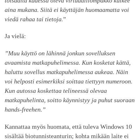
toisaalta kädessä oleva virtuaalilompakko kulkee
aina mukana. Siitä ei käyttäjän huomaamatta voi
viedä rahaa tai tietoja.
”
Ja vielä:
”Muu käyttö on lähinnä jonkun sovelluksen
avaamista matkapuhelimessa. Kun kosketat kättä,
haluttu sovellus matkapuhelimessa aukeaa. Näin
voi helposti esimerkiksi soittaa tiettyyn numeroon.
Kun autossa koskettaa telineessä olevaa
matkapuhelinta, soitto käynnistyy ja puhut suoraan
hands-freehen.”
Kannattaa myös huomata, että tuleva Windows 10
sisältää biotunnisteanturin; kohta mikään laite ei