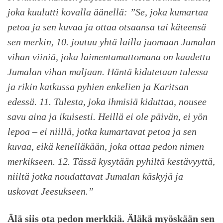
joka kuulutti kovalla äänellä: ”Se, joka kumartaa
petoa ja sen kuvaa ja ottaa otsaansa tai käteensä
sen merkin, 10. joutuu yhtä lailla juomaan Jumalan
vihan viiniä, joka laimentamattomana on kaadettu
Jumalan vihan maljaan. Häntä kidutetaan tulessa
ja rikin katkussa pyhien enkelien ja Karitsan
edessä. 11. Tulesta, joka ihmisiä kiduttaa, nousee
savu aina ja ikuisesti. Heillä ei ole päivän, ei yön
lepoa – ei niillä, jotka kumartavat petoa ja sen
kuvaa, eikä kenelläkään, joka ottaa pedon nimen
merkikseen. 12. Tässä kysytään pyhiltä kestävyyttä,
niiltä jotka noudattavat Jumalan käskyjä ja
uskovat Jeesukseen.”
Älä siis ota pedon merkkiä. Äläkä myöskään sen