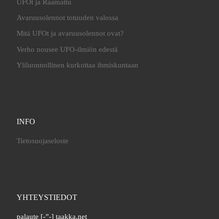
UFOt ja Raamattu
Avaruusolennot totuuden valossa
Mitä UFOt ja avaruusolennot ovat?
Verho nousee UFO-ilmiön edestä
Yliluonnollinen kurkottaa ihmiskuntaan
INFO
Tietosuojaseloste
YHTEYSTIEDOT
palaute [-”-] taakka.net