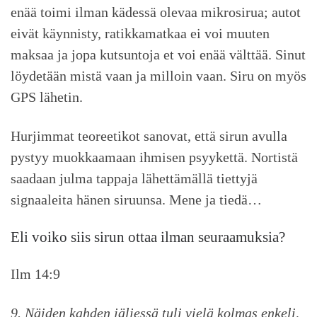
enää toimi ilman kädessä olevaa mikrosirua; autot
eivät käynnisty, ratikkamatkaa ei voi muuten
maksaa ja jopa kutsuntoja et voi enää välttää. Sinut
löydetään mistä vaan ja milloin vaan. Siru on myös
GPS lähetin.
Hurjimmat teoreetikot sanovat, että sirun avulla
pystyy muokkaamaan ihmisen psyykettä. Nortistä
saadaan julma tappaja lähettämällä tiettyjä
signaaleita hänen siruunsa. Mene ja tiedä…
Eli voiko siis sirun ottaa ilman seuraamuksia?
Ilm 14:9
9. Näiden kahden jäljessä tuli vielä kolmas enkeli,