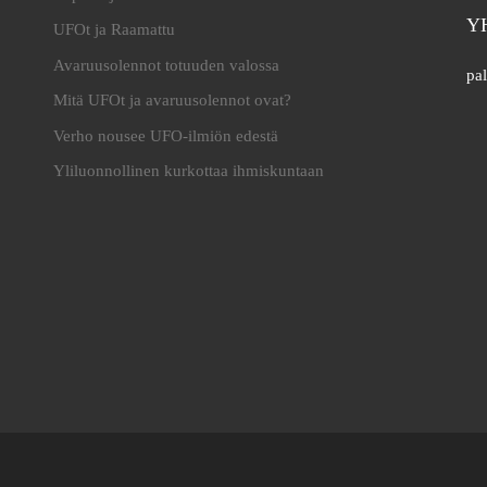
Y
UFOt ja Raamattu
Avaruusolennot totuuden valossa
pal
Mitä UFOt ja avaruusolennot ovat?
Verho nousee UFO-ilmiön edestä
Yliluonnollinen kurkottaa ihmiskuntaan