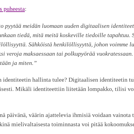
s puheesta
:
to pyytää meidän luomaan uuden digitaalisen identiteet
kaan tiedä, mitä meitä koskeville tiedoille tapahtuu. 
öllisyyttä. Sähköistä henkilöllisyyttä, johon voimme lu
ksi veroja maksaessaan tai polkupyörää vuokratessaan.
etään ja miten.”
dentiteetin hallinta tulee? Digitaalisen identiteetin tu
sesti. Mikäli identiteettiin liitetään lompakko, tilisi 
 päivänä, väärin ajattelevia ihmisiä voidaan vainota t
kinä mielivaltaisesta toiminnasta voi pitää kokoomuk