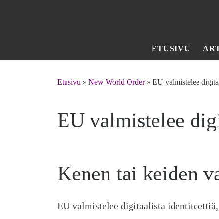
Skip to content
ETUSIVU
AR
Etusivu
»
New World Order
»
EU valmistelee digitaa
EU valmistelee digit
Kenen tai keiden va
EU valmistelee digitaalista identiteetti