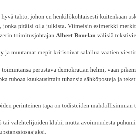
a hyvä tahto, johon en henkilökohtaisesti kuitenkaan usk
 jonka pitäisi olla julkista. Viimeisin esimerkki merkit
izerin toimitusjohtajan
Albert Bourlan
välisiä tekstivi
ly
ja muutamat mepit kritisoivat salailua vaatien viesti
toimintansa perustava demokratian helmi, vaan pikemm
oka tuhoaa kuukausittain tuhansia sähköposteja ja teks
ijoiden perinteinen tapa on todisteiden mahdollisimman
stö tai valehtelijoiden klubi, mutta avoimuudesta puhum
ubstanssiosaajaksi.