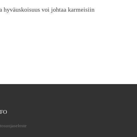
a hyväuskoisuus voi johtaa karmeisiin
NFO
tosuojaseloste