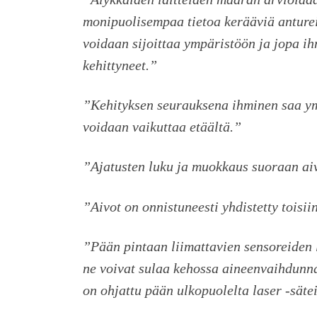
monipuolisempaa tietoa kerääviä antureita
voidaan sijoittaa ympäristöön ja jopa ih
kehittyneet.”
”Kehityksen seurauksena ihminen saa ym
voidaan vaikuttaa etäältä.”
”Ajatusten luku ja muokkaus suoraan ai
”Aivot on onnistuneesti yhdistetty toisi
”Pään pintaan liimattavien sensoreiden l
ne voivat sulaa kehossa aineenvaihdunnan
on ohjattu pään ulkopuolelta laser -säte