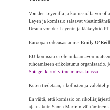
Von der Leyenillä ja komissiolla voi oll
Leyen ja komissio salaavat viestintäänsä,
Ursula von der Leyenin ja lääkeyhtiö Pf
Euroopan oikeusasiamies
Emily O’Reil
EU-komissio ei ole mikään avoimuuteen 
tuhoamiseen erikoistunut organisaatio, j
Spiegel kertoi viime marraskuussa
.
Kuten tiedetään, rikollisten ja valehtel
En väitä, että komissio on rikollisjärje
ajatus kuin Sanna Marinin väittäminen s