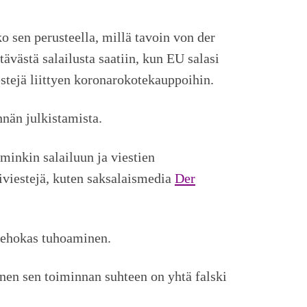
o sen perusteella, millä tavoin von der
tävästä salailusta saatiin, kun EU salasi
estejä liittyen koronarokotekauppoihin.
nnän julkistamista.
inkin salailuun ja viestien
tiviestejä, kuten saksalaismedia
Der
 tehokas tuhoaminen.
inen sen toiminnan suhteen on yhtä falski