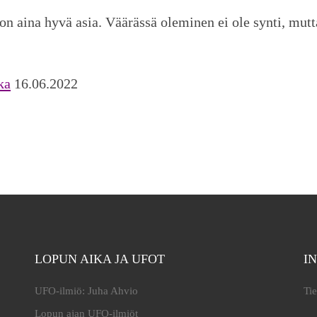
n aina hyvä asia. Väärässä oleminen ei ole synti, mutt
ka
16.06.2022
LOPUN AIKA JA UFOT
I
UFO-ilmiö: Juha Ahvio
Tie
Lopun ajan UFO-ilmiöt