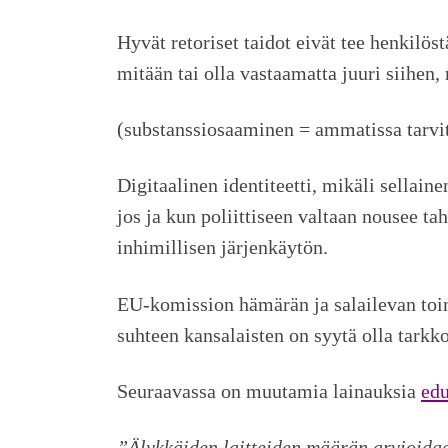
Hyvät retoriset taidot eivät tee henkilös
mitään tai olla vastaamatta juuri siihen,
(substanssiosaaminen = ammatissa tarvitta
Digitaalinen identiteetti, mikäli sellai
jos ja kun poliittiseen valtaan nousee tah
inhimillisen järjenkäytön.
EU-komission hämärän ja salailevan toimi
suhteen kansalaisten on syytä olla tarkko
Seuraavassa on muutamia lainauksia
edu
”Älykkäiden laitteiden määrän arvioidaa