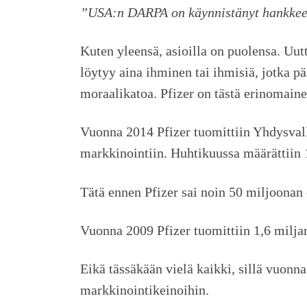
”USA:n DARPA on käynnistänyt hankkeen 
Kuten yleensä, asioilla on puolensa. Uut
löytyy aina ihminen tai ihmisiä, jotka pä
moraalikatoa. Pfizer on tästä erinomain
Vuonna 2014 Pfizer tuomittiin Yhdysval
markkinointiin. Huhtikuussa määrättiin 
Tätä ennen Pfizer sai noin 50 miljoonan
Vuonna 2009 Pfizer tuomittiin 1,6 milja
Eikä tässäkään vielä kaikki, sillä vuonn
markkinointikeinoihin.