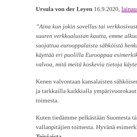
Ursula von der Leyen
16.9.2020,
lainau
”Aina kun jokin sovellus tai verkkosivus
suuren verkkoalustan kautta, emme alkuun
suojattua eurooppalaista sähköistä henkil
käyttää eri puolilla Eurooppaa esimerki
valvoa, mitä meitä koskevia tietoja käyt
Kenen valvontaan kansalaisten sähköisen i
ja tarkkailla kaikkialla ympärivuorokauti
toimesta.
Kuten tiedämme pelkästään Suomesta tänä
vallanpitäjien toimesta. Hyvänä esimerk
Toiviaista
.