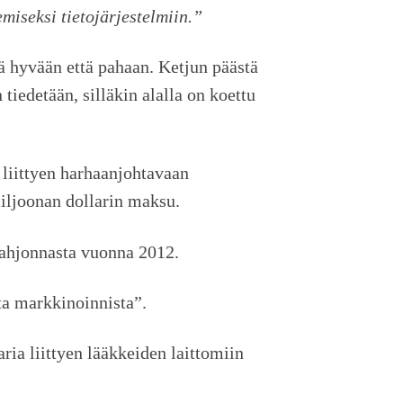
iseksi tietojärjestelmiin.”
ä hyvään että pahaan. Ketjun päästä
tiedetään, silläkin alalla on koettu
liittyen harhaanjohtavaan
iljoonan dollarin maksu.
lahjonnasta vuonna 2012.
ta markkinoinnista”.
ria liittyen lääkkeiden laittomiin