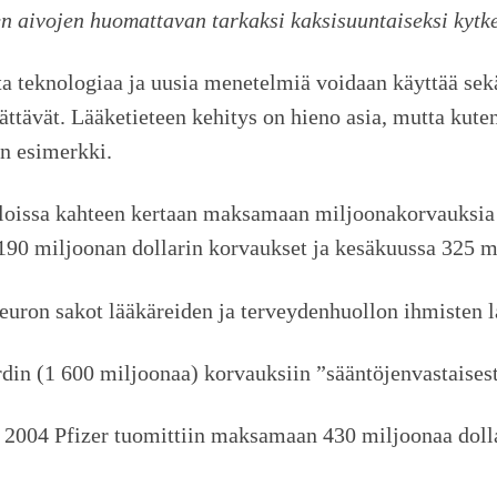
aivojen huomattavan tarkaksi kaksisuuntaiseksi kytkem
ta teknologiaa ja uusia menetelmiä voidaan käyttää sek
ättävät. Lääketieteen kehitys on hieno asia, mutta kuten 
en esimerkki.
loissa kahteen kertaan maksamaan miljoonakorvauksia 
190 miljoonan dollarin korvaukset ja kesäkuussa 325 m
 euron sakot lääkäreiden ja terveydenhuollon ihmisten 
rdin (1 600 miljoonaa) korvauksiin ”sääntöjenvastaises
a 2004 Pfizer tuomittiin maksamaan 430 miljoonaa dolla