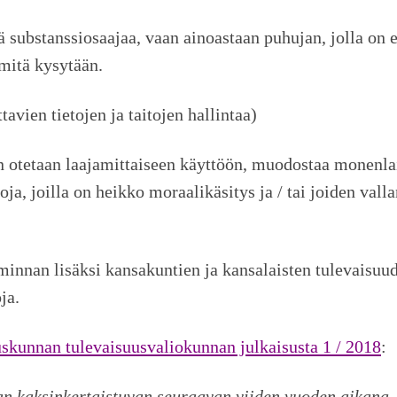
tä substanssiosaajaa, vaan ainoastaan puhujan, jolla on
 mitä kysytään.
vien tietojen ja taitojen hallintaa)
nen otetaan laajamittaiseen käyttöön, muodostaa monenla
oja, joilla on heikko moraalikäsitys ja / tai joiden val
nnan lisäksi kansakuntien ja kansalaisten tulevaisuude
ja.
skunnan tulevaisuusvaliokunnan julkaisusta 1 / 2018
:
n kaksinkertaistuvan seuraavan viiden vuoden aikana. L