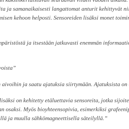
 ja samanaikaisesti langattomat anturit kehittyvät niin 
misen kehoon helposti. Sensoreiden lisäksi monet toimint
päristöstä ja itsestään jatkuvasti enemmän informaat
voista”
in aivoihin ja saatu ajatuksia siirtymään. Ajatuksista o
isäksi on kehitetty etäluettavia sensoreita, jotka sijoi
 osaksi. Myös bioyhteensopivia, esimerkiksi grafeenipo
illä ja muulla sähkömagneettisella säteilyllä.”