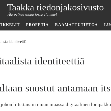
Taakka tiedonjakosivusto
Älä pelkää aikaa jossa elämme!
TIKKELIT
PROFETIA
RAAMATTUTIETOA
LU
lista identiteettiä
aalista identiteettiä
ltaan suostut antamaan its
ä, johon liitettäisiin muun muassa digitaalinen lompakko