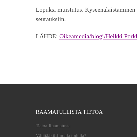
Lopuksi muistutus. Kyseenalaistaminen o
seurauksiin.
LÄHDE:
Oikeamedia/blogi/Heikki Pork
RAAMATULLISTA TIETOA
Tietoa Raamatusta
Välittääkö Jumala todella?