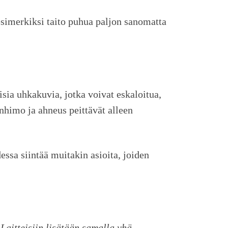
 esimerkiksi taito puhua paljon sanomatta
isia uhkakuvia, jotka voivat eskaloitua,
lanhimo ja ahneus peittävät alleen
ssa siintää muitakin asioita, joiden
aitteisiin lisätään samalla yhä