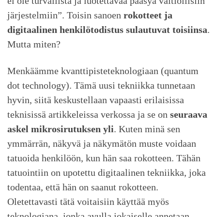
ei ole turvallista ja luotettavaa pääsyä valtiollisiin
järjestelmiin”. Toisin sanoen
rokotteet ja
digitaalinen henkilötodistus sulautuvat toisiinsa
.
Mutta miten?
Menkäämme kvanttipisteteknologiaan (quantum
dot technology). Tämä uusi tekniikka tunnetaan
hyvin, siitä keskustellaan vapaasti erilaisissa
teknisissä artikkeleissa verkossa ja se on
seuraava
askel mikrosirutuksen yli
. Kuten minä sen
ymmärrän, näkyvä ja näkymätön muste voidaan
tatuoida henkilöön, kun hän saa rokotteen. Tähän
tatuointiin on upotettu digitaalinen tekniikka, joka
todentaa, että hän on saanut rokotteen.
Oletettavasti tätä voitaisiin käyttää myös
teknologiana, jonka avulla jokaiselle annetaan