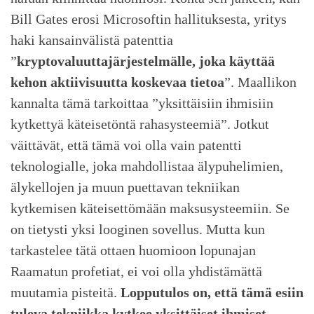
Bill Gates erosi Microsoftin hallituksesta, yritys
haki kansainvälistä patenttia
”
kryptovaluuttajärjestelmälle, joka käyttää
kehon aktiivisuutta koskevaa tietoa
”. Maallikon
kannalta tämä tarkoittaa ”yksittäisiin ihmisiin
kytkettyä käteisetöntä rahasysteemiä”. Jotkut
väittävät, että tämä voi olla vain patentti
teknologialle, joka mahdollistaa älypuhelimien,
älykellojen ja muun puettavan tekniikan
kytkemisen käteisettömään maksusysteemiin. Se
on tietysti yksi looginen sovellus. Mutta kun
tarkastelee tätä ottaen huomioon lopunajan
Raamatun profetiat, ei voi olla yhdistämättä
muutamia pisteitä.
Lopputulos on, että tämä esiin
tuleva tekniikka kytkee yksittäiset ihmiset