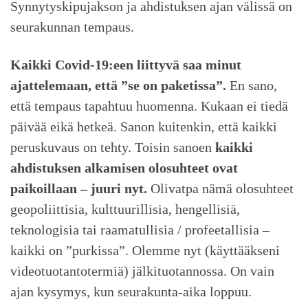
Synnytyskipujakson ja ahdistuksen ajan välissä on
seurakunnan tempaus.
Kaikki Covid-19:een liittyvä saa minut
ajattelemaan, että ”se on paketissa”.
En sano,
että tempaus tapahtuu huomenna. Kukaan ei tiedä
päivää eikä hetkeä. Sanon kuitenkin, että kaikki
peruskuvaus on tehty. Toisin sanoen
kaikki
ahdistuksen alkamisen olosuhteet ovat
paikoillaan – juuri nyt.
Olivatpa nämä olosuhteet
geopoliittisia, kulttuurillisia, hengellisiä,
teknologisia tai raamatullisia / profeetallisia –
kaikki on ”purkissa”. Olemme nyt (käyttääkseni
videotuotantotermiä) jälkituotannossa. On vain
ajan kysymys, kun seurakunta-aika loppuu.