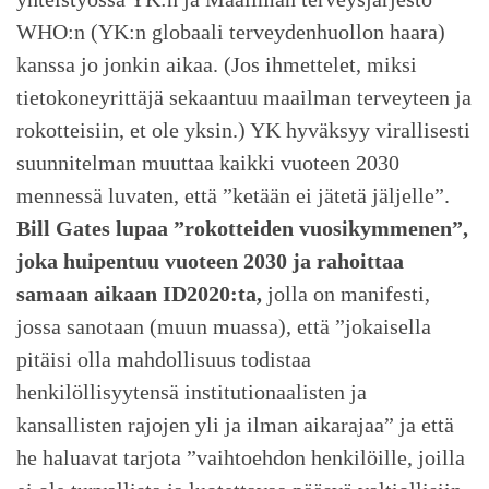
WHO:n (YK:n globaali terveydenhuollon haara)
kanssa jo jonkin aikaa. (Jos ihmettelet, miksi
tietokoneyrittäjä sekaantuu maailman terveyteen ja
rokotteisiin, et ole yksin.) YK hyväksyy virallisesti
suunnitelman muuttaa kaikki vuoteen 2030
mennessä luvaten, että ”ketään ei jätetä jäljelle”.
Bill Gates lupaa ”rokotteiden vuosikymmenen”,
joka huipentuu vuoteen 2030 ja rahoittaa
samaan aikaan ID2020:ta,
jolla on manifesti,
jossa sanotaan (muun muassa), että ”jokaisella
pitäisi olla mahdollisuus todistaa
henkilöllisyytensä institutionaalisten ja
kansallisten rajojen yli ja ilman aikarajaa” ja että
he haluavat tarjota ”vaihtoehdon henkilöille, joilla