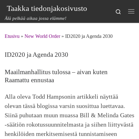
Taakka tiedonjakosivusto
Skip to content
Search
Val
Älä pelkää aikaa jossa elämme!
Etusivu
»
New World Order
»
ID2020 ja Agenda 2030
ID2020 ja Agenda 2030
Maailmanhallitus tulossa – aivan kuten
Raamattu ennustaa
Alla oleva Todd Hampsonin artikkeli näyttää
olevan tässä blogissa varsin suosittua luettavaa.
Siinä puhutaan muun muassa Bill & Melinda Gates
-säätiön rokotussuunnitelmasta ja siihen liittyvästä
henkilöiden merkitsemisestä tunnistamiseen