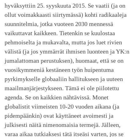
hyväksyttiin 25. syyskuuta 2015. Se vaatii (ja on
ollut voimakkaasti siirtymässä) kohti radikaaleja
suunnitelmia, jotka vuoteen 2030 mennessä
vaikuttavat kaikkeen. Tietenkin se kuulostaa
pehmoiselta ja mukavalta, mutta jos luet rivien
välistä (ja jos ymmärrät ihmisen luonteen ja YK:n
jumalattoman perustuksen), huomaat, että se on
vuosikymmeniä kestäneen työn huipentuma
pyrkimykselle globaaliin hallitukseen ja uuteen
maailmanjärjestykseen. Tämä ei ole piilotettu
agenda. Se on kaikkien nähtävissä. Monet
globalistit viimeisten 10-20 vuoden aikana (ja
pidempäänkin) ovat käyttäneet avoimesti ja
julkisesti näitä nimenomaisia termejä. Jälleen,
varaa aikaa tutkiaksesi tätä itseäsi varten, jos se