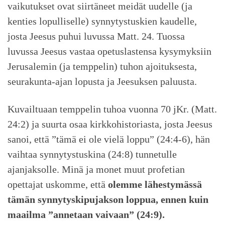
vaikutukset ovat siirtäneet meidät uudelle (ja
kenties lopulliselle) synnytystuskien kaudelle,
josta Jeesus puhui luvussa Matt. 24. Tuossa
luvussa Jeesus vastaa opetuslastensa kysymyksiin
Jerusalemin (ja temppelin) tuhon ajoituksesta,
seurakunta-ajan lopusta ja Jeesuksen paluusta.
Kuvailtuaan temppelin tuhoa vuonna 70 jKr. (Matt.
24:2) ja suurta osaa kirkkohistoriasta, josta Jeesus
sanoi, että ”tämä ei ole vielä loppu” (24:4-6), hän
vaihtaa synnytystuskina (24:8) tunnetulle
ajanjaksolle. Minä ja monet muut profetian
opettajat uskomme, että
olemme lähestymässä
tämän synnytyskipujakson loppua, ennen kuin
maailma ”annetaan vaivaan” (24:9).