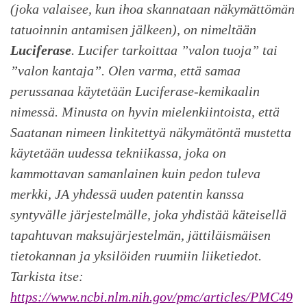
(joka valaisee, kun ihoa skannataan näkymättömän
tatuoinnin antamisen jälkeen), on nimeltään
Luciferase
. Lucifer tarkoittaa ”valon tuoja” tai
”valon kantaja”. Olen varma, että samaa
perussanaa käytetään Luciferase-kemikaalin
nimessä. Minusta on hyvin mielenkiintoista, että
Saatanan nimeen linkitettyä näkymätöntä mustetta
käytetään uudessa tekniikassa, joka on
kammottavan samanlainen kuin pedon tuleva
merkki, JA yhdessä uuden patentin kanssa
syntyvälle järjestelmälle, joka yhdistää käteisellä
tapahtuvan maksujärjestelmän, jättiläismäisen
tietokannan ja yksilöiden ruumiin liiketiedot.
Tarkista itse:
https://www.ncbi.nlm.nih.gov/pmc/articles/PMC49