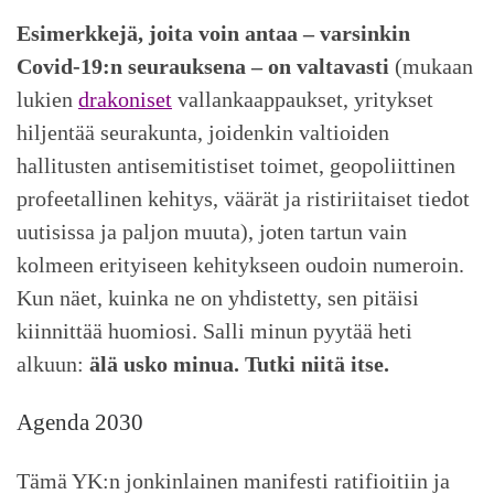
Esimerkkejä, joita voin antaa – varsinkin
Covid-19:n seurauksena – on valtavasti
(mukaan
lukien
drakoniset
vallankaappaukset, yritykset
hiljentää seurakunta, joidenkin valtioiden
hallitusten antisemitistiset toimet, geopoliittinen
profeetallinen kehitys, väärät ja ristiriitaiset tiedot
uutisissa ja paljon muuta), joten tartun vain
kolmeen erityiseen kehitykseen oudoin numeroin.
Kun näet, kuinka ne on yhdistetty, sen pitäisi
kiinnittää huomiosi. Salli minun pyytää heti
alkuun:
älä usko minua. Tutki niitä itse.
Agenda 2030
Tämä YK:n jonkinlainen manifesti ratifioitiin ja