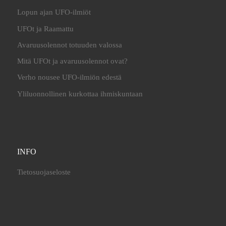
Lopun ajan UFO-ilmiöt
UFOt ja Raamattu
Avaruusolennot totuuden valossa
Mitä UFOt ja avaruusolennot ovat?
Verho nousee UFO-ilmiön edestä
Yliluonnollinen kurkottaa ihmiskuntaan
INFO
Tietosuojaseloste