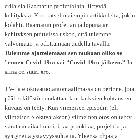
erilaisia Raamatun profetioihin liittyviä
kehityksiä. Kun katselin aiempia artikkeleita, jokin
kolahti. Raamatun profetian ja lopunajan
kehityksen puitteissa uskon, että tulemme
valvomaan ja odottamaan uudella tavalla.
Tulemme ajattelemaan sen mukaan oliko se
”ennen Covid-19:a vai ”Covid-19:n jälkeen.”
Ja
siinä on suuri ero.
TV- ja elokuvatuotantomaailmassa on perinne, jota
päähenkilöstö noudattaa, kun kaikkien kohtausten
kuvaus on tehty. Kun viimeisen episodin (eli
viimeisen elokuvajakson) viimeinen otos on tehty,
varataan aika kunnioittaa porukkaa, projektia ja
syntyneitä ystävyyssuhteita. Yleensä ohjaaja