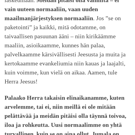
vain uuteen normaaliin, vaan uuden
maailmanjärjestyksen normaaliin
. Jos ”se on
paketointi” ja kaikki, mitä odotamme, on
taivaallisen pasuunan ääni – niin kirikäämme
maaliin, asioikaamme, kunnes hän palaa,
palvelkaamme kärsivällisesti Jeesusta ja muita ja
kertokaamme evankeliumia niin kauas ja laajalti,
kuin voimme, kun vielä on aikaa. Aamen, tule
Herra Jeesus!
Palaako Herra takaisin elinaikanamme, kuten
arvelemme, tai ei, niin meillä ei ole mitään
pelättävää ja meidän pitäisi olla täynnä toivoa,
iloa ja rohkeutta. Uusi normaalimme on yhtä
turvallinen, kuin se on aina ollut. Jumala on