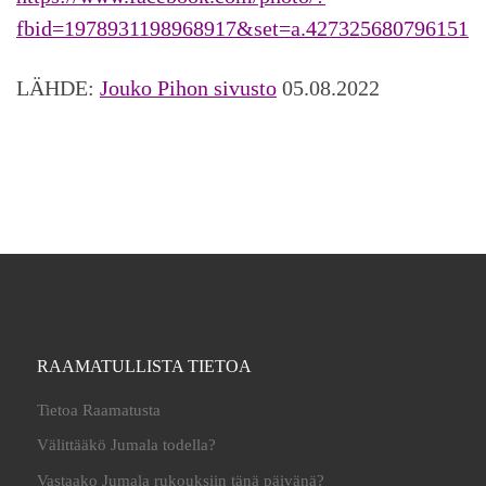
fbid=1978931198968917&set=a.427325680796151
LÄHDE:
Jouko Pihon sivusto
05.08.2022
RAAMATULLISTA TIETOA
Tietoa Raamatusta
Välittääkö Jumala todella?
Vastaako Jumala rukouksiin tänä päivänä?