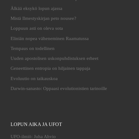
Älkää eksykö lopun ajassa
Mistä Ilmestyskirjan peto nousee?
Loppuun asti on oleva sota
Eliniän nopea väheneminen Raamatussa
Tempaus on todellinen
Uuden apostolisen uskonpuhdistuksen erheet
Geneettinen entropia on hiljainen tappaja
Evoluutio on taikauskoa
Darwin-sanasto: Oppaasi evolutionistien tarinoille
LOPUN AIKA JA UFOT
UFO-ilmiö: Juha Ahvio