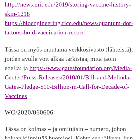
http://news.mit.edu/2019/storing-vaccine-history-
skin-1218
https://bioengineering.rice.edu/news/quantum-dot-
tattoos-hold-vaccination-record
Tässä on myös muutama verkkosivusto (lähteistä),
joiden avulla voit alkaa tarkistaa, mitä jaoin
edellä: ja
https://www.gatesfoundation.org/Media-
Center/Press-Releases/2010/01/Bill-and-Melinda-
Gates-Pledge-$10-Billion-in-Call-for-Decade-of-
Vaccines
WO/2020/060606
Tässä on kolmas – ja omituisin – numero, johon
haluan kiinnittää huomiosi. Kohta sen jälkeen, kun