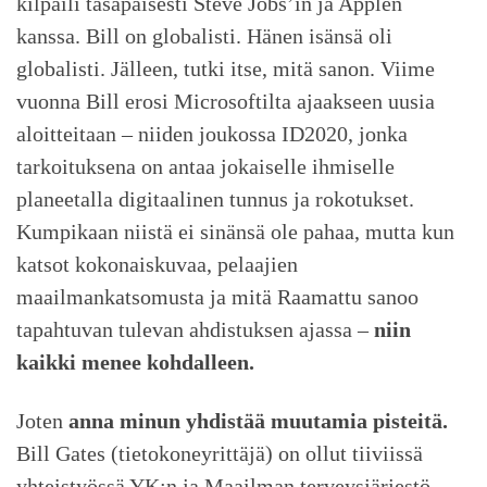
kilpaili tasapäisesti Steve Jobs’in ja Applen
kanssa. Bill on globalisti. Hänen isänsä oli
globalisti. Jälleen, tutki itse, mitä sanon. Viime
vuonna Bill erosi Microsoftilta ajaakseen uusia
aloitteitaan – niiden joukossa ID2020, jonka
tarkoituksena on antaa jokaiselle ihmiselle
planeetalla digitaalinen tunnus ja rokotukset.
Kumpikaan niistä ei sinänsä ole pahaa, mutta kun
katsot kokonaiskuvaa, pelaajien
maailmankatsomusta ja mitä Raamattu sanoo
tapahtuvan tulevan ahdistuksen ajassa –
niin
kaikki menee kohdalleen.
Joten
anna minun yhdistää muutamia pisteitä.
Bill Gates (tietokoneyrittäjä) on ollut tiiviissä
yhteistyössä YK:n ja Maailman terveysjärjestö