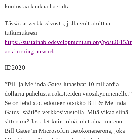
kuulostaa kaukaa haetulta.
Tässä on verkkosivusto, jolla voit aloittaa
tutkimuksesi:
https://sustainabledevelopment.un.org/post2015/tr
ansformingourworld
ID2020
”Bill ja Melinda Gates lupasivat 10 miljardia
dollaria puhelussa rokotteiden vuosikymmenelle.”
Se on lehdistötiedotteen otsikko Bill & Melinda
Gates -säätiön verkkosivustolla. Mitä vikaa siinä
sitten on? Jos olet kuin minä, olet aina tuntenut
Bill Gates’in Microsoftin tietokonenerona, joka