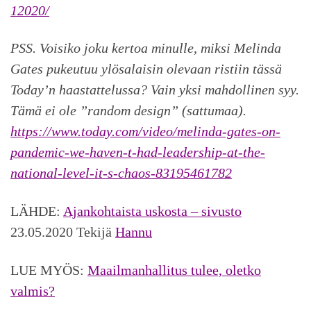
12020/
PSS. Voisiko joku kertoa minulle, miksi Melinda
Gates pukeutuu ylösalaisin olevaan ristiin tässä
Today’n haastattelussa? Vain yksi mahdollinen syy.
Tämä ei ole ”random design” (sattumaa).
https://www.today.com/video/melinda-gates-on-
pandemic-we-haven-t-had-leadership-at-the-
national-level-it-s-chaos-83195461782
LÄHDE:
Ajankohtaista uskosta – sivusto
23.05.2020 Tekijä
Hannu
LUE MYÖS:
Maailmanhallitus tulee, oletko
valmis?