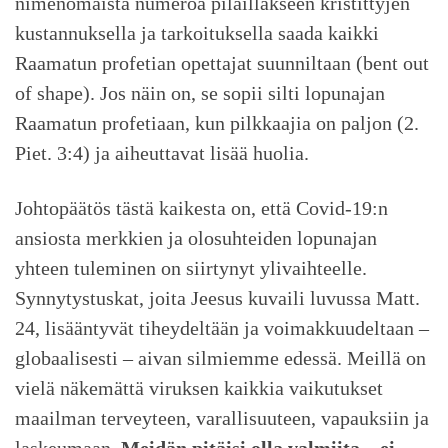
nimenomaista numeroa pilaillakseen kristittyjen
kustannuksella ja tarkoituksella saada kaikki
Raamatun profetian opettajat suunniltaan (bent out
of shape). Jos näin on, se sopii silti lopunajan
Raamatun profetiaan, kun pilkkaajia on paljon (2.
Piet. 3:4) ja aiheuttavat lisää huolia.
Johtopäätös tästä kaikesta on, että Covid-19:n
ansiosta merkkien ja olosuhteiden lopunajan
yhteen tuleminen on siirtynyt ylivaihteelle.
Synnytystuskat, joita Jeesus kuvaili luvussa Matt.
24, lisääntyvät tiheydeltään ja voimakkuudeltaan –
globaalisesti – aivan silmiemme edessä. Meillä on
vielä näkemättä viruksen kaikkia vaikutukset
maailman terveyteen, varallisuuteen, vapauksiin ja
laskeumaan.
Meidän pitäisi olla valmiita – ei