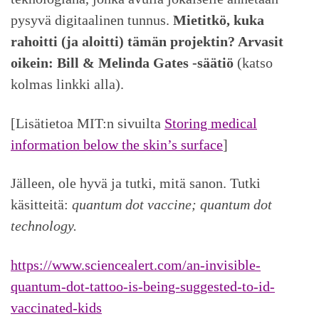
pysyvä digitaalinen tunnus.
Mietitkö, kuka
rahoitti (ja aloitti) tämän projektin? Arvasit
oikein: Bill & Melinda Gates -säätiö
(katso
kolmas linkki alla).
[Lisätietoa MIT:n sivuilta
Storing medical
information below the skin’s surface
]
Jälleen, ole hyvä ja tutki, mitä sanon. Tutki
käsitteitä:
quantum dot vaccine; quantum dot
technology.
https://www.sciencealert.com/an-invisible-
quantum-dot-tattoo-is-being-suggested-to-id-
vaccinated-kids