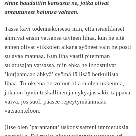
sinne haudattiin kansasta ne, jotka olivat
antautuneet halunsa valtaan.
Tässä kävi todennäköisesti niin, että israelilaiset
ahmivat ensin vatsansa täyteen lihaa, kun he sitä
ennen olivat viikkojen aikana syöneet vain helposti
sulavaa mannaa. Kun liha vaatii pitemmän
sulatusajan vatsassa, niin ehkä he innostuivat
’korjaamaan ähkyä’ syömällä lisää herkullista
lihaa. Tuloksena on voinut olla suolentukkeuma,
joka on hyvin tuskallinen ja nykyajassakin tappava
vaiva, jos suoli pääsee repeytymäänmään
vatsaonteloon.
(Itse olen ’parantanut’ uskonsisarteni ummetuksia