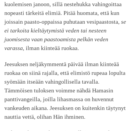
kuolemisen janoon, sillä nestehukka vahingoittaa
nopeasti tärkeitä elimiä. Pitää huomata, että kun
joissain paasto-oppaissa puhutaan vesipaastosta,
se
ei tarkoita kieltäytymistä veden tai nesteen
juomisesta vaan paastoamista pelkän veden
varassa
, ilman kiinteää ruokaa.
Jeesuksen neljäkymmentä päivää ilman kiinteää
ruokaa on siinä rajalla, että elimistö rupeaa lopulta
syömään itseään vahingollisella tavalla.
Tämmöisen tuloksen voimme nähdä Hamasin
panttivangeilla, joilla lihasmassa on huvennut
vankeuden aikana. Jeesuksen on kuitenkin täytynyt
nauttia vettä, olihan Hän ihminen.