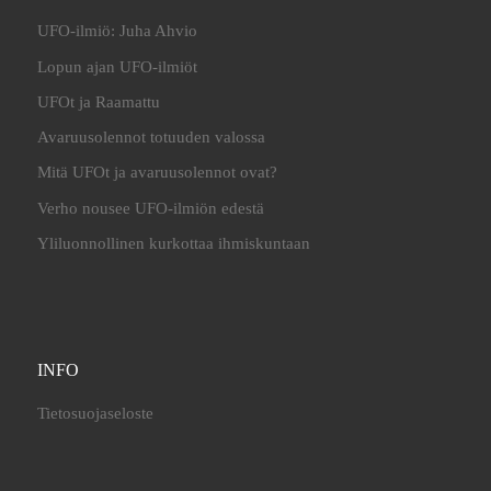
UFO-ilmiö: Juha Ahvio
Lopun ajan UFO-ilmiöt
UFOt ja Raamattu
Avaruusolennot totuuden valossa
Mitä UFOt ja avaruusolennot ovat?
Verho nousee UFO-ilmiön edestä
Yliluonnollinen kurkottaa ihmiskuntaan
INFO
Tietosuojaseloste