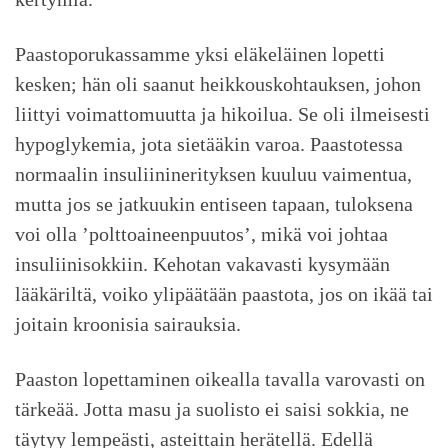
Paastoporukassamme yksi eläkeläinen lopetti
kesken; hän oli saanut heikkouskohtauksen, johon
liittyi voimattomuutta ja hikoilua. Se oli ilmeisesti
hypoglykemia, jota sietääkin varoa. Paastotessa
normaalin insuliininerityksen kuuluu vaimentua,
mutta jos se jatkuukin entiseen tapaan, tuloksena
voi olla ’polttoaineenpuutos’, mikä voi johtaa
insuliinisokkiin. Kehotan vakavasti kysymään
lääkäriltä, voiko ylipäätään paastota, jos on ikää tai
joitain kroonisia sairauksia.
Paaston lopettaminen oikealla tavalla varovasti on
tärkeää. Jotta masu ja suolisto ei saisi sokkia, ne
täytyy lempeästi, asteittain herätellä. Edellä