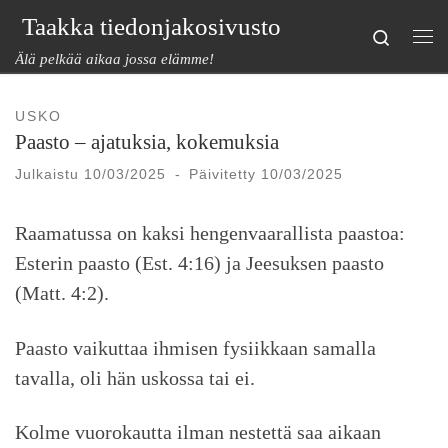
Taakka tiedonjakosivusto
Skip to content
Search
Val
Älä pelkää aikaa jossa elämme!
USKO
Paasto – ajatuksia, kokemuksia
Julkaistu
10/03/2025
-
Päivitetty
10/03/2025
Raamatussa on kaksi hengenvaarallista paastoa:
Esterin paasto (Est. 4:16) ja Jeesuksen paasto
(Matt. 4:2).
Paasto vaikuttaa ihmisen fysiikkaan samalla
tavalla, oli hän uskossa tai ei.
Kolme vuorokautta ilman nestettä saa aikaan