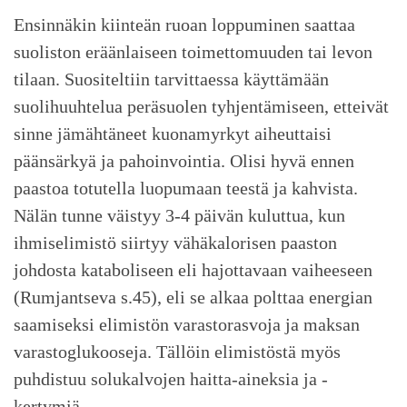
Ensinnäkin kiinteän ruoan loppuminen saattaa
suoliston eräänlaiseen toimettomuuden tai levon
tilaan. Suositeltiin tarvittaessa käyttämään
suolihuuhtelua peräsuolen tyhjentämiseen, etteivät
sinne jämähtäneet kuonamyrkyt aiheuttaisi
päänsärkyä ja pahoinvointia. Olisi hyvä ennen
paastoa totutella luopumaan teestä ja kahvista.
Nälän tunne väistyy 3-4 päivän kuluttua, kun
ihmiselimistö siirtyy vähäkalorisen paaston
johdosta kataboliseen eli hajottavaan vaiheeseen
(Rumjantseva s.45), eli se alkaa polttaa energian
saamiseksi elimistön varastorasvoja ja maksan
varastoglukooseja. Tällöin elimistöstä myös
puhdistuu solukalvojen haitta-aineksia ja -
kertymiä.