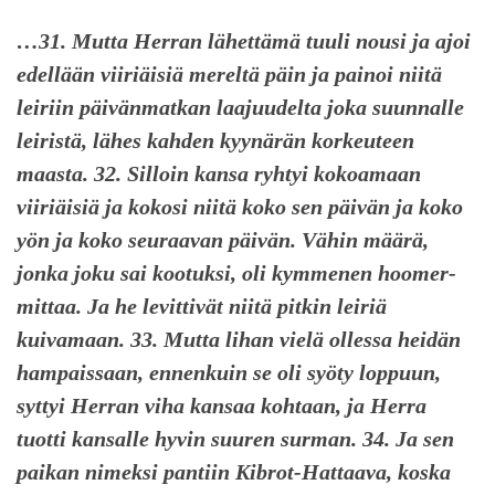
…31. Mutta Herran lähettämä tuuli nousi ja ajoi
edellään viiriäisiä mereltä päin ja painoi niitä
leiriin päivänmatkan laajuudelta joka suunnalle
leiristä, lähes kahden kyynärän korkeuteen
maasta. 32. Silloin kansa ryhtyi kokoamaan
viiriäisiä ja kokosi niitä koko sen päivän ja koko
yön ja koko seuraavan päivän. Vähin määrä,
jonka joku sai kootuksi, oli kymmenen hoomer-
mittaa. Ja he levittivät niitä pitkin leiriä
kuivamaan. 33. Mutta lihan vielä ollessa heidän
hampaissaan, ennenkuin se oli syöty loppuun,
syttyi Herran viha kansaa kohtaan, ja Herra
tuotti kansalle hyvin suuren surman. 34. Ja sen
paikan nimeksi pantiin Kibrot-Hattaava, koska