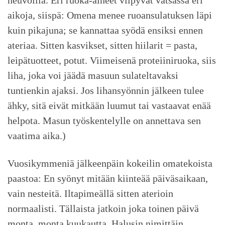
neuvoilla. Eri ruoka-aineet viipyvät vatsassa eri
aikoja, siispä: Omena menee ruoansulatuksen läpi
kuin pikajuna; se kannattaa syödä ensiksi ennen
ateriaa. Sitten kasvikset, sitten hiilarit = pasta,
leipätuotteet, potut. Viimeisenä proteiiniruoka, siis
liha, joka voi jäädä masuun sulateltavaksi
tuntienkin ajaksi. Jos lihansyönnin jälkeen tulee
ähky, sitä eivät mitkään luumut tai vastaavat enää
helpota. Masun työskentelylle on annettava sen
vaatima aika.)
Vuosikymmeniä jälkeenpäin kokeilin omatekoista
paastoa: En syönyt mitään kiinteää päiväsaikaan,
vain nesteitä. Iltapimeällä sitten aterioin
normaalisti. Tällaista jatkoin joka toinen päivä
monta, monta kuukautta. Halusin nimittäin