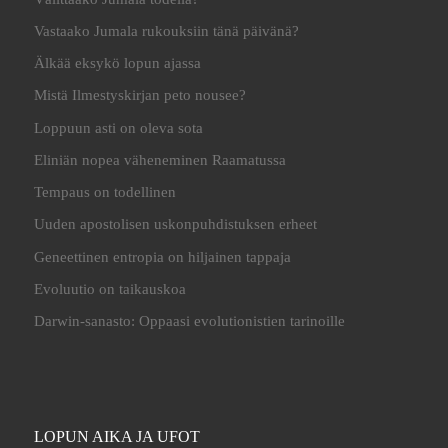
Vastaako Jumala rukouksiin tänä päivänä?
Älkää eksykö lopun ajassa
Mistä Ilmestyskirjan peto nousee?
Loppuun asti on oleva sota
Eliniän nopea väheneminen Raamatussa
Tempaus on todellinen
Uuden apostolisen uskonpuhdistuksen erheet
Geneettinen entropia on hiljainen tappaja
Evoluutio on taikauskoa
Darwin-sanasto: Oppaasi evolutionistien tarinoille
LOPUN AIKA JA UFOT