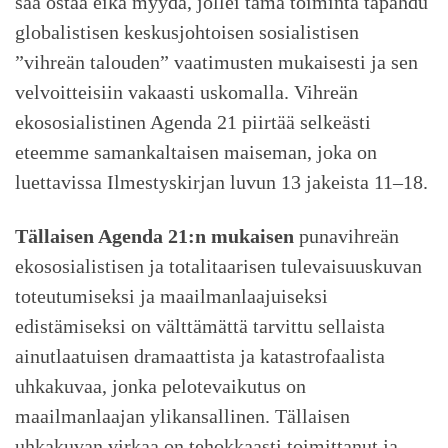
saa ostaa eikä myydä, jollei tämä toiminta tapahdu
globalistisen keskusjohtoisen sosialistisen
”vihreän talouden” vaatimusten mukaisesti ja sen
velvoitteisiin vakaasti uskomalla. Vihreän
ekososialistinen Agenda 21 piirtää selkeästi
eteemme samankaltaisen maiseman, joka on
luettavissa Ilmestyskirjan luvun 13 jakeista 11–18.
Tällaisen Agenda 21:n mukaisen
punavihreän
ekososialistisen ja totalitaarisen tulevaisuuskuvan
toteutumiseksi ja maailmanlaajuiseksi
edistämiseksi on välttämättä tarvittu sellaista
ainutlaatuisen dramaattista ja katastrofaalista
uhkakuvaa, jonka pelotevaikutus on
maailmanlaajan ylikansallinen. Tällaisen
uhkakuvan virkaa on tehokkaasti toimittanut ja