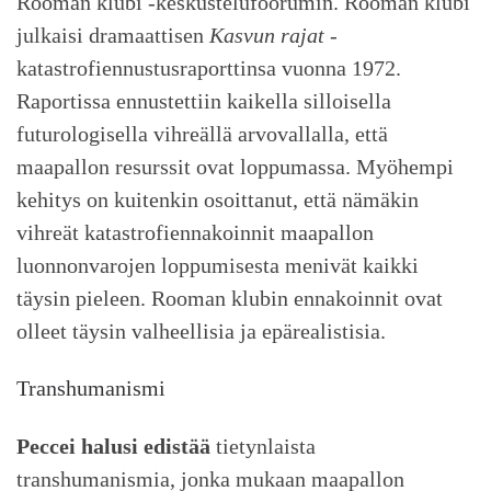
Rooman klubi -keskustelufoorumin. Rooman klubi
julkaisi dramaattisen
Kasvun rajat
-
katastrofiennustusraporttinsa vuonna 1972.
Raportissa ennustettiin kaikella silloisella
futurologisella vihreällä arvovallalla, että
maapallon resurssit ovat loppumassa. Myöhempi
kehitys on kuitenkin osoittanut, että nämäkin
vihreät katastrofiennakoinnit maapallon
luonnonvarojen loppumisesta menivät kaikki
täysin pieleen. Rooman klubin ennakoinnit ovat
olleet täysin valheellisia ja epärealistisia.
Transhumanismi
Peccei halusi edistää
tietynlaista
transhumanismia, jonka mukaan maapallon