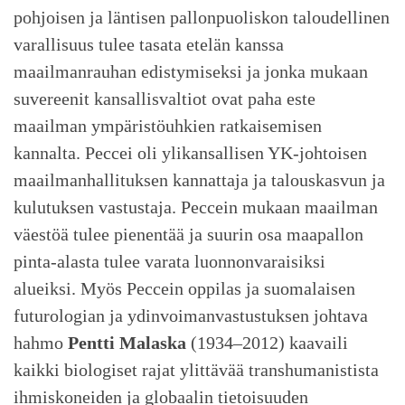
pohjoisen ja läntisen pallonpuoliskon taloudellinen
varallisuus tulee tasata etelän kanssa
maailmanrauhan edistymiseksi ja jonka mukaan
suvereenit kansallisvaltiot ovat paha este
maailman ympäristöuhkien ratkaisemisen
kannalta. Peccei oli ylikansallisen YK-johtoisen
maailmanhallituksen kannattaja ja talouskasvun ja
kulutuksen vastustaja. Peccein mukaan maailman
väestöä tulee pienentää ja suurin osa maapallon
pinta-alasta tulee varata luonnonvaraisiksi
alueiksi. Myös Peccein oppilas ja suomalaisen
futurologian ja ydinvoimanvastustuksen johtava
hahmo
Pentti Malaska
(1934–2012) kaavaili
kaikki biologiset rajat ylittävää transhumanistista
ihmiskoneiden ja globaalin tietoisuuden