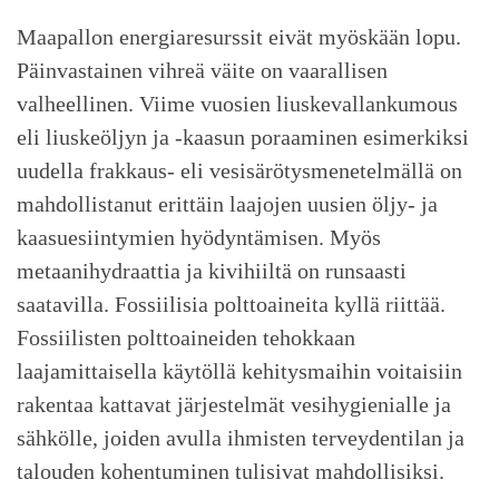
Maapallon energiaresurssit eivät myöskään lopu.
Päinvastainen vihreä väite on vaarallisen
valheellinen. Viime vuosien liuskevallankumous
eli liuskeöljyn ja -kaasun poraaminen esimerkiksi
uudella frakkaus- eli vesisärötysmenetelmällä on
mahdollistanut erittäin laajojen uusien öljy- ja
kaasuesiintymien hyödyntämisen. Myös
metaanihydraattia ja kivihiiltä on runsaasti
saatavilla. Fossiilisia polttoaineita kyllä riittää.
Fossiilisten polttoaineiden tehokkaan
laajamittaisella käytöllä kehitysmaihin voitaisiin
rakentaa kattavat järjestelmät vesihygienialle ja
sähkölle, joiden avulla ihmisten terveydentilan ja
talouden kohentuminen tulisivat mahdollisiksi.