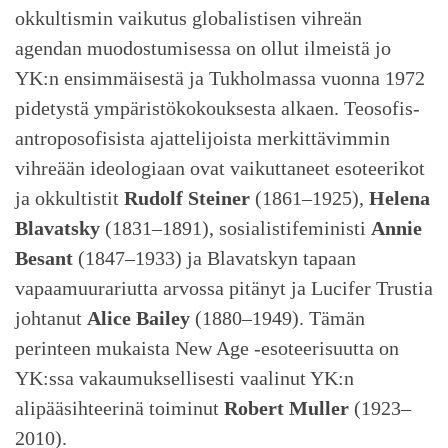
okkultismin vaikutus globalistisen vihreän
agendan muodostumisessa on ollut ilmeistä jo
YK:n ensimmäisestä ja Tukholmassa vuonna 1972
pidetystä ympäristökokouksesta alkaen. Teosofis-
antroposofisista ajattelijoista merkittävimmin
vihreään ideologiaan ovat vaikuttaneet esoteerikot
ja okkultistit
Rudolf Steiner
(1861–1925),
Helena
Blavatsky
(1831–1891), sosialistifeministi
Annie
Besant
(1847–1933) ja Blavatskyn tapaan
vapaamuurariutta arvossa pitänyt ja Lucifer Trustia
johtanut
Alice Bailey
(1880–1949). Tämän
perinteen mukaista New Age -esoteerisuutta on
YK:ssa vakaumuksellisesti vaalinut YK:n
alipääsihteerinä toiminut
Robert Muller
(1923–
2010).