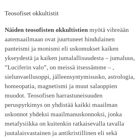
Teosofiset okkultistit
Näiden teosofisten okkultistien
myötä vihreään
aatemaailmaan ovat juurtuneet hindulainen
panteismi ja monismi eli uskomukset kaiken
ykseydestä ja kaiken jumalallisuudesta – jumaluus,
”Luciferin valo”, on meissä itsessämme – ,
sielunvaellusoppi, jälleensyntymisusko, astrologia,
homeopatia, magnetismi ja muut salaoppien
muodot. Teosofisen harrastuneisuuden
peruspyrkimys on yhdistää kaikki maailman
uskonnot yhdeksi maailmanuskonnoksi, jonka
metafysiikka on kuitenkin ratkaisevalla tavalla
juutalaisvastainen ja antikristillinen eli sekä