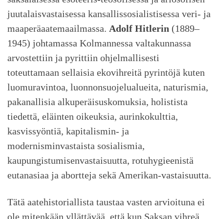
juutalaisvastaisessa kansallissosialistisessa veri- ja
maaperäaatemaailmassa.
Adolf Hitlerin
(1889–
1945) johtamassa Kolmannessa valtakunnassa
arvostettiin ja pyrittiin ohjelmallisesti
toteuttamaan sellaisia ekovihreitä pyrintöjä kuten
luomuravintoa, luonnonsuojelualueita, naturismia,
pakanallisia alkuperäisuskomuksia, holistista
tiedettä, eläinten oikeuksia, aurinkokulttia,
kasvissyöntiä, kapitalismin- ja
modernisminvastaista sosialismia,
kaupungistumisenvastaisuutta, rotuhygieenistä
eutanasiaa ja abortteja sekä Amerikan-vastaisuutta.
Tätä aatehistoriallista taustaa vasten arvioituna ei
ole mitenkään yllättävää, että kun Saksan vihreä