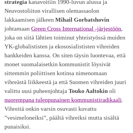
strategia
kanavoitiin 1990-luvun alussa ja
Neuvostoliiton virallisen olemassaolon
lakkaamisen jälkeen
Mihail Gorbatshovin
johtamaan
Green Cross International -järjestöön
,
joka on siitä lähtien toiminut yhteistyössä muiden
YK-globalististen ja ekososialististen vihreiden
hankkeiden kanssa. On siten täysin luontevaa, että
monet suomalaisetkin kommunistit löysivät
sittemmin poliittisen kotinsa nimenomaan
vihreästä liikkeestä ja että Suomen vihreiden juuri
valittu uusi puheenjohtaja
Touko Aaltokin
oli
nuorempana tulenpunainen kommunistiradikaali
.
Vihreitä onkin varsin osuvasti kuvattu
”vesimeloneiksi”, päältä vihreiksi mutta sisältä
punaisiksi.