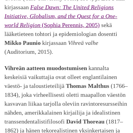
kirjassaan
False Dawn: The United Religions
Initiative, Globalism, and the Quest for a One-
world Religion
(Sophia Perennis, 2005)
sekä
lääketieteen tohtori ja epidemiologian dosentti
Mikko Paunio
kirjassaan
Vihreä valhe
(Auditorium, 2015).
Vihreän aatteen muodostumisen
kannalta
keskeisiä vaikuttajia ovat olleet englantilainen
väestö- ja taloustieteilijä
Thomas Malthus
(1766–
1834), joka virheellisesti oletti maapallon väestön
kasvavan liikaa tarjolla oleviin ravintoresursseihin
nähden, amerikkalainen kirjailija ja idealistinen
transsendentalistifilosofi
David Thoreau
(1817–
1862) ja hänen tekorealistinen yksinkertaisen ja