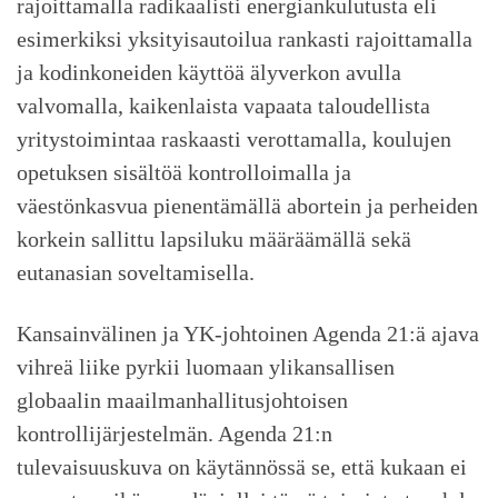
rajoittamalla radikaalisti energiankulutusta eli
esimerkiksi yksityisautoilua rankasti rajoittamalla
ja kodinkoneiden käyttöä älyverkon avulla
valvomalla, kaikenlaista vapaata taloudellista
yritystoimintaa raskaasti verottamalla, koulujen
opetuksen sisältöä kontrolloimalla ja
väestönkasvua pienentämällä abortein ja perheiden
korkein sallittu lapsiluku määräämällä sekä
eutanasian soveltamisella.
Kansainvälinen ja YK-johtoinen Agenda 21:ä ajava
vihreä liike pyrkii luomaan ylikansallisen
globaalin maailmanhallitusjohtoisen
kontrollijärjestelmän. Agenda 21:n
tulevaisuuskuva on käytännössä se, että kukaan ei