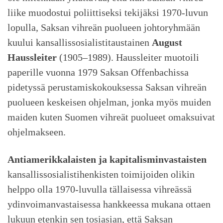
liike muodostui poliittiseksi tekijäksi 1970-luvun
lopulla, Saksan vihreän puolueen johtoryhmään
kuului kansallissosialistitaustainen
August
Haussleiter
(1905–1989). Haussleiter muotoili
paperille vuonna 1979 Saksan Offenbachissa
pidetyssä perustamiskokouksessa Saksan vihreän
puolueen keskeisen ohjelman, jonka myös muiden
maiden kuten Suomen vihreät puolueet omaksuivat
ohjelmakseen.
Antiamerikkalaisten ja kapitalisminvastaisten
kansallissosialistihenkisten toimijoiden olikin
helppo olla 1970-luvulla tällaisessa vihreässä
ydinvoimanvastaisessa hankkeessa mukana ottaen
lukuun etenkin sen tosiasian, että Saksan