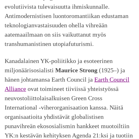
evolutiivista tulevaisuutta ihmiskunnalle.
Antimodernistisen luontoromantiikan edustaman
teknologianvastaisuuden ohella vihreään
aatemaailmaan on siis vaikuttanut myös
transhumanistinen utopiafuturismi.
Kanadalainen YK-poliitikko ja esoteerinen
miljonäärisosialisti
Maurice Strong
(1925–) ja
hänen johtamansa Earth Council ja
Earth Council
Alliance
ovat toimineet tiiviissä yhteistyössä
neuvostoliittolaisalkuisen Green Cross
International -viherorganisaation kanssa. Näitä
organisaatioita yhdistävät globalistisen
punavihreän ekososialismin hankkeet muotoiltiin
YK:n kestävän kehityksen Agenda 21:ksi ja tuotiin