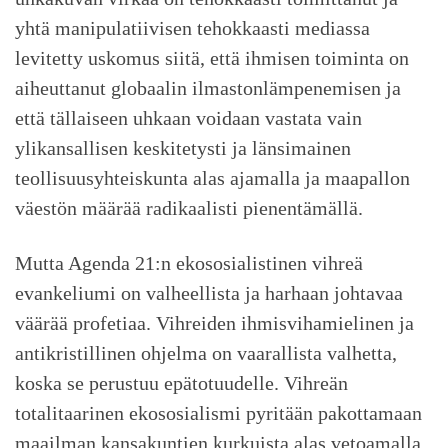
yhtä manipulatiivisen tehokkaasti mediassa
levitetty uskomus siitä, että ihmisen toiminta on
aiheuttanut globaalin ilmastonlämpenemisen ja
että tällaiseen uhkaan voidaan vastata vain
ylikansallisen keskitetysti ja länsimainen
teollisuusyhteiskunta alas ajamalla ja maapallon
väestön määrää radikaalisti pienentämällä.
Mutta Agenda 21:n ekososialistinen vihreä
evankeliumi on valheellista ja harhaan johtavaa
väärää profetiaa. Vihreiden ihmisvihamielinen ja
antikristillinen ohjelma on vaarallista valhetta,
koska se perustuu epätotuudelle. Vihreän
totalitaarinen ekososialismi pyritään pakottamaan
maailman kansakuntien kurkuista alas vetoamalla