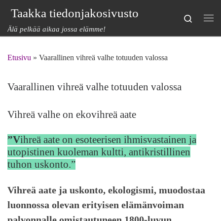
Taakka tiedonjakosivusto
Skip to content
Search
Val
Älä pelkää aikaa jossa elämme!
Etusivu
»
Vaarallinen vihreä valhe totuuden valossa
Vaarallinen vihreä valhe totuuden valossa
Vihreä valhe on ekovihreä aate
”V
ihreä aate on esoteerisen ihmisvastainen ja
utopistinen kuoleman kultti, antikristillinen
tuhon uskonto.”
Vihreä aate ja uskonto, ekologismi, muodostaa
luonnossa olevan erityisen elämänvoiman
palvonnalle omistautuneen 1800-luvun