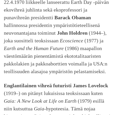
22.4.1970 liikkeelle lanseerattu Earth Day -päivän
ekovihreä juhlinta sekä ekoprofessori ja
punavihreän presidentti
Barack Obaman
hallinnossa presidentin ympäristötieteellisenä
neuvonantajana toiminut
John Holdren
(1944–),
joka suositteli teoksissaan
Ecoscience
(1977) ja
Earth and the Human Future
(1986) maapallon
väestömäärän pienentämistä ekototalitaaristen
pakkolakien ja pakkoaborttien voimalla ja USA:n
teollisuuden alasajoa ympäristön pelastamiseksi.
Englantilainen vihreä futuristi
James Lovelock
(1919–) on pitänyt lukuisissa teoksissaan kuten
Gaia: A New Look at Life on Earth
(1979) esillä
niin kutsuttua
Gaia
-hypoteesia. Tämä nojaa