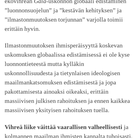
ekovihreän
Gaia
-uskonnon globaali edistäminen
”luonnonsuojelun” ja ”kestävän kehityksen” ja
”ilmastonmuutoksen torjunnan” varjolla toimii
erittäin hyvin.
Ilmastonmuutoksen ihmisperäisyyttä koskevan
uskomuksen globaalissa edistämisessä ei ole kyse
luonnontieteestä mutta kylläkin
uskonnollisuudesta ja tietynlaisen ideologisen
maailmankatsomuksen edistämisestä ja jopa
pakottamisesta ainoaksi oikeaksi, erittäin
massiivisen julkisen rahoituksen ja ennen kaikkea
massiivisen yksityisen rahoituksen tuella.
Vihreä liike väittää vaarallisen valheellisesti
ja
kolmannen maailman ihmisten kannalta tuhoisasti,