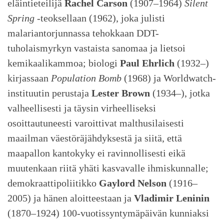
eläintieteilijä
Rachel Carson
(1907–1964)
Silent
Spring
-teoksellaan (1962), joka julisti
malariantorjunnassa tehokkaan DDT-
tuholaismyrkyn vastaista sanomaa ja lietsoi
kemikaalikammoa; biologi
Paul Ehrlich
(1932–)
kirjassaan
Population Bomb
(1968) ja Worldwatch-
instituutin perustaja
Lester Brown
(1934–), jotka
valheellisesti ja täysin virheelliseksi
osoittautuneesti varoittivat malthusilaisesti
maailman väestöräjähdyksestä ja siitä, että
maapallon kantokyky ei ravinnollisesti eikä
muutenkaan riitä yhäti kasvavalle ihmiskunnalle;
demokraattipoliitikko
Gaylord Nelson
(1916–
2005) ja hänen aloitteestaan ja
Vladimir Leninin
(1870–1924) 100-vuotissyntymäpäivän kunniaksi