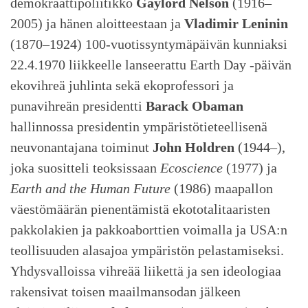
demokraattipoliitikko
Gaylord Nelson
(1916–
2005) ja hänen aloitteestaan ja
Vladimir Leninin
(1870–1924) 100-vuotissyntymäpäivän kunniaksi
22.4.1970 liikkeelle lanseerattu Earth Day -päivän
ekovihreä juhlinta sekä ekoprofessori ja
punavihreän presidentti
Barack Obaman
hallinnossa presidentin ympäristötieteellisenä
neuvonantajana toiminut
John Holdren
(1944–),
joka suositteli teoksissaan
Ecoscience
(1977) ja
Earth and the Human Future
(1986) maapallon
väestömäärän pienentämistä ekototalitaaristen
pakkolakien ja pakkoaborttien voimalla ja USA:n
teollisuuden alasajoa ympäristön pelastamiseksi.
Yhdysvalloissa vihreää liikettä ja sen ideologiaa
rakensivat toisen maailmansodan jälkeen