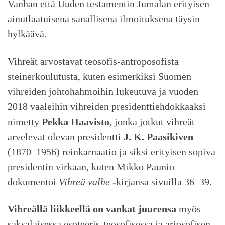
Vanhan että Uuden testamentin Jumalan erityisen
ainutlaatuisena sanallisena ilmoituksena täysin
hylkäävä.
Vihreät arvostavat teosofis-antroposofista
steinerkoulutusta, kuten esimerkiksi Suomen
vihreiden johtohahmoihin lukeutuva ja vuoden
2018 vaaleihin vihreiden presidenttiehdokkaaksi
nimetty
Pekka Haavisto
, jonka jotkut vihreät
arvelevat olevan presidentti
J. K. Paasikiven
(1870–1956) reinkarnaatio ja siksi erityisen sopiva
presidentin virkaan, kuten Mikko Paunio
dokumentoi
Vihreä valhe
-kirjansa sivuilla 36–39.
Vihreällä liikkeellä on vankat juurensa
myös
saksalaisessa esoteeris-teosofisessa ja ariosofisen