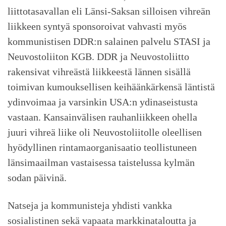
liittotasavallan eli Länsi-Saksan silloisen vihreän
liikkeen syntyä sponsoroivat vahvasti myös
kommunistisen DDR:n salainen palvelu STASI ja
Neuvostoliiton KGB. DDR ja Neuvostoliitto
rakensivat vihreästä liikkeestä lännen sisällä
toimivan kumouksellisen keihäänkärkensä läntistä
ydinvoimaa ja varsinkin USA:n ydinaseistusta
vastaan. Kansainvälisen rauhanliikkeen ohella
juuri vihreä liike oli Neuvostoliitolle oleellisen
hyödyllinen rintamaorganisaatio teollistuneen
länsimaailman vastaisessa taistelussa kylmän
sodan päivinä.
Natseja ja kommunisteja yhdisti vankka
sosialistinen sekä vapaata markkinataloutta ja