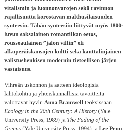
vitalismin ja luonnonvarojen sekä ravinnon
rajallisuutta korostavan malthusilaisuuden
synteesin. Tähän synteesiin liittyvät myös 1800-
luvun saksalainen romantiikan eetos,
rousseaulainen ”jalon villin” eli
alkuperäiskansojen kultti sekä kauttalinjainen
valistushenkisen modernin tieteellisen järjen
vastaisuus.
Vihreän uskonnon ja aatteen ideologisia
lähtökohtia ja yhteiskunnallisia tavoitteita
valottavat hyvin
Anna Bramwell
teoksissaan
Ecology in the 20th Century: A History
(Yale
University Press, 1989) ja
The Fading of the
Greens
(Yale University Press, 1994) ja
Lee Penn