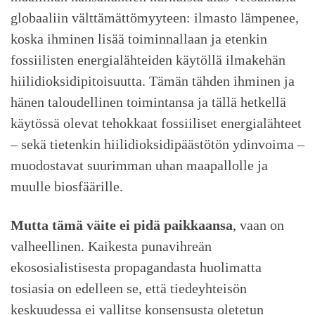
globaaliin välttämättömyyteen: ilmasto lämpenee,
koska ihminen lisää toiminnallaan ja etenkin
fossiilisten energialähteiden käytöllä ilmakehän
hiilidioksidipitoisuutta. Tämän tähden ihminen ja
hänen taloudellinen toimintansa ja tällä hetkellä
käytössä olevat tehokkaat fossiiliset energialähteet
– sekä tietenkin hiilidioksidipäästötön ydinvoima –
muodostavat suurimman uhan maapallolle ja
muulle biosfäärille.
Mutta tämä väite ei pidä paikkaansa
, vaan on
valheellinen. Kaikesta punavihreän
ekososialistisesta propagandasta huolimatta
tosiasia on edelleen se, että tiedeyhteisön
keskuudessa ei vallitse konsensusta oletetun