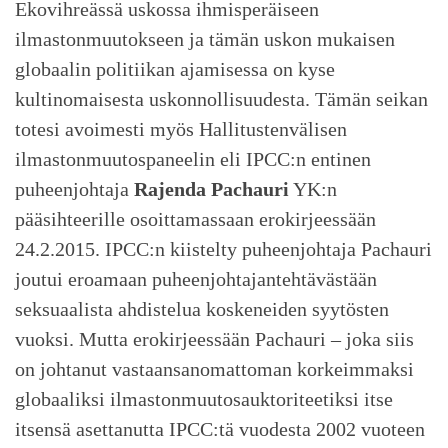
Ekovihreässä uskossa ihmisperäiseen
ilmastonmuutokseen ja tämän uskon mukaisen
globaalin politiikan ajamisessa on kyse
kultinomaisesta uskonnollisuudesta. Tämän seikan
totesi avoimesti myös Hallitustenvälisen
ilmastonmuutospaneelin eli IPCC:n entinen
puheenjohtaja
Rajenda Pachauri
YK:n
pääsihteerille osoittamassaan erokirjeessään
24.2.2015. IPCC:n kiistelty puheenjohtaja Pachauri
joutui eroamaan puheenjohtajantehtävästään
seksuaalista ahdistelua koskeneiden syytösten
vuoksi. Mutta erokirjeessään Pachauri – joka siis
on johtanut vastaansanomattoman korkeimmaksi
globaaliksi ilmastonmuutosauktoriteetiksi itse
itsensä asettanutta IPCC:tä vuodesta 2002 vuoteen