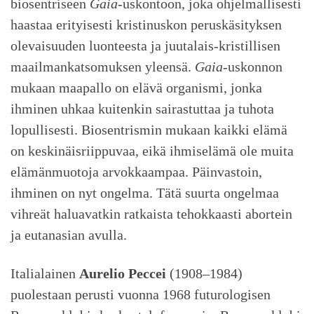
biosentriseen
Gaia
-uskontoon, joka ohjelmallisesti
haastaa erityisesti kristinuskon peruskäsityksen
olevaisuuden luonteesta ja juutalais-kristillisen
maailmankatsomuksen yleensä.
Gaia
-uskonnon
mukaan maapallo on elävä organismi, jonka
ihminen uhkaa kuitenkin sairastuttaa ja tuhota
lopullisesti. Biosentrismin mukaan kaikki elämä
on keskinäisriippuvaa, eikä ihmiselämä ole muita
elämänmuotoja arvokkaampaa. Päinvastoin,
ihminen on nyt ongelma. Tätä suurta ongelmaa
vihreät haluavatkin ratkaista tehokkaasti abortein
ja eutanasian avulla.
Italialainen
Aurelio Peccei
(1908–1984)
puolestaan perusti vuonna 1968 futurologisen