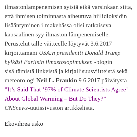
ilmastonlämpenemisen syistä eikä varsinkaan siitä,
että ihmisen toiminnasta aiheutuva hiilidioksidin
lisääntyminen ilmakehässä olisi ratkaiseva
kausaalinen syy ilmaston lämpenemiselle.
Perustelut tälle väitteelle löytyvät 3.6.2017
kirjoittamani
USA:n presidentti Donald Trump
hylkäsi Pariisin ilmastosopimuksen
-blogin
sisältämistä linkeistä ja kirjallisuusviitteistä sekä
meteorologi
Neil L. Frankin
9.6.2017 päivätystä
”It’s Said That ’97% of Climate Scientists Agree’
About Global Warming – But Do They?”
CNSnews
-uutissivuston artikkelista.
Ekovihreä usko