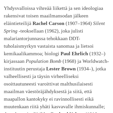
Yhdysvalloissa vihreää liikettä ja sen ideologiaa
rakensivat toisen maailmansodan jälkeen
eläintieteilijä
Rachel Carson
(1907–1964)
Silent
Spring
-teoksellaan (1962), joka julisti
malariantorjunnassa tehokkaan DDT-
tuholaismyrkyn vastaista sanomaa ja lietsoi
kemikaalikammoa; biologi
Paul Ehrlich
(1932–)
kirjassaan
Population Bomb
(1968) ja Worldwatch-
instituutin perustaja
Lester Brown
(1934–), jotka
valheellisesti ja täysin virheelliseksi
osoittautuneesti varoittivat malthusilaisesti
maailman väestöräjähdyksestä ja siitä, että
maapallon kantokyky ei ravinnollisesti eikä
muutenkaan riitä yhäti kasvavalle ihmiskunnalle;