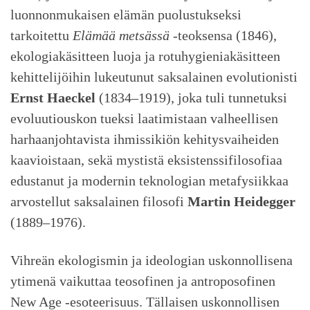
luonnonmukaisen elämän puolustukseksi
tarkoitettu
Elämää metsässä
-teoksensa (1846),
ekologiakäsitteen luoja ja rotuhygieniakäsitteen
kehittelijöihin lukeutunut saksalainen evolutionisti
Ernst Haeckel
(1834–1919), joka tuli tunnetuksi
evoluutiouskon tueksi laatimistaan valheellisen
harhaanjohtavista ihmissikiön kehitysvaiheiden
kaavioistaan, sekä mystistä eksistenssifilosofiaa
edustanut ja modernin teknologian metafysiikkaa
arvostellut saksalainen filosofi
Martin Heidegger
(1889–1976).
Vihreän ekologismin ja ideologian uskonnollisena
ytimenä vaikuttaa teosofinen ja antroposofinen
New Age -esoteerisuus. Tällaisen uskonnollisen