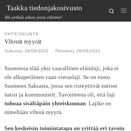
Taakka tiedonjakosivusto
Skip to content
Search
Val
Älä pelkää aikaa jossa elämme!
YHTEISKUNTA
Vihreät myyrät
Julkaistu
28/09/2022
-
Päivitetty
28/09/2022
Suomessa elää yksi vaarallinen eläinlaji, joka ei
ole alkuperäinen vaan vieraslaji. Se on tuotu
Suomeen Saksasta, jossa sen risteyttivät entiset
natsit ja kommunistit. Tavoitteena oli, että laji
tuhoaa sisältäpäin yhteiskunnan
. Lajike on
nimeltään vihreä myyrä.
Sen keskeisin toimintatapa on yrittää eri tavoin