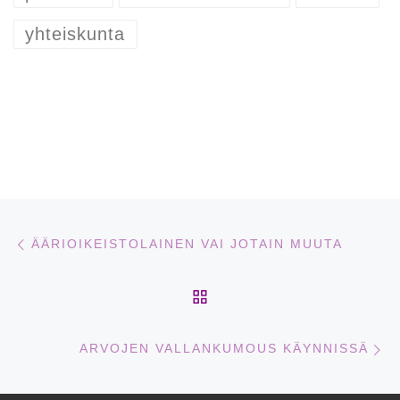
yhteiskunta
Artikkelien navigointi
Edellinen
ÄÄRIOIKEISTOLAINEN VAI JOTAIN MUUTA
ARTIKKELISIVULLE
Se
ARVOJEN VALLANKUMOUS KÄYNNISSÄ