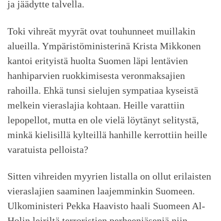
ja jäädytte talvella.
Toki vihreät myyrät ovat touhunneet muillakin
alueilla. Ympäristöministerinä Krista Mikkonen
kantoi erityistä huolta Suomen läpi lentävien
hanhiparvien ruokkimisesta veronmaksajien
rahoilla. Ehkä tunsi sielujen sympatiaa kyseistä
melkein vieraslajia kohtaan. Heille varattiin
lepopellot, mutta en ole vielä löytänyt selitystä,
minkä kielisillä kylteillä hanhille kerrottiin heille
varatuista pelloista?
Sitten vihreiden myyrien listalla on ollut erilaisten
vieraslajien saaminen laajemminkin Suomeen.
Ulkoministeri Pekka Haavisto haali Suomeen Al-
Holin leiriltä terroristien perheenjäseniä niin