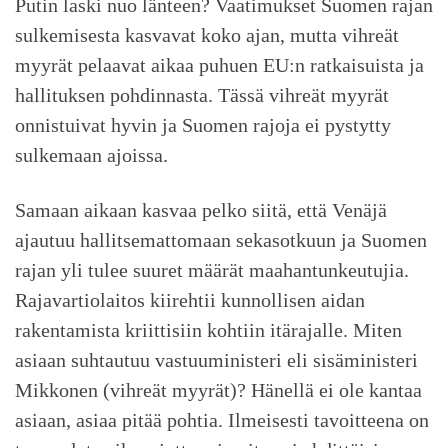
Putin laski nuo länteen? Vaatimukset Suomen rajan
sulkemisesta kasvavat koko ajan, mutta vihreät
myyrät pelaavat aikaa puhuen EU:n ratkaisuista ja
hallituksen pohdinnasta. Tässä vihreät myyrät
onnistuivat hyvin ja Suomen rajoja ei pystytty
sulkemaan ajoissa.
Samaan aikaan kasvaa pelko siitä, että Venäjä
ajautuu hallitsemattomaan sekasotkuun ja Suomen
rajan yli tulee suuret määrät maahantunkeutujia.
Rajavartiolaitos kiirehtii kunnollisen aidan
rakentamista kriittisiin kohtiin itärajalle. Miten
asiaan suhtautuu vastuuministeri eli sisäministeri
Mikkonen (vihreät myyrät)? Hänellä ei ole kantaa
asiaan, asiaa pitää pohtia. Ilmeisesti tavoitteena on