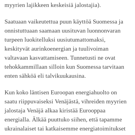
myyrien lajikkeen keskeisiä jalostajia).
Saatuaan vaikeutettua puun käyttöä Suomessa ja
onnistuttuaan saamaan uusituvan luonnonvaran
turpeen luokitelluksi uusiutumattomaksi,
keskityvät aurinkoenergian ja tuulivoiman
valtavaan kasvattamiseen. Tunnetusti ne ovat
tehokkammillaan silloin kun Suomessa tarvitaan
enten sähköä eli talvikuukausina.
Kun koko läntisen Euroopan energiahuolto on
saatu riippuvaiseksi Venäjästä, vihreiden myyrien
jalostaja Venäjä alkaa kiristää Eurooppaa
energialla. Älkää puuttuko siihen, että tapamme
ukrainalaiset tai katkaisemme energiatoimitukset