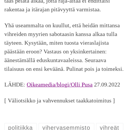
taas pelata aikaa, jotta raja-aitaa ei ehdittäisi
rakentaa ja itärajan pitävyyttä varmistaa.
Yhä useammalta on kuullut, että heidän mittansa
vihreiden myyrien sabotaasin kanssa alkaa tulla
täyteen. Kysytään, miten tuosta vieraslajista
päästään eroon? Vastaus on yksinkertainen:
äänestämällä eduskuntavaaleissa. Seuraava
tilaisuus on ensi keväänä. Pulinat pois ja toimeksi.
LÄHDE:
Oikeamedia/blogi/Olli Pusa
27.09.2022
[ Väliotsikko ja vahvennukset taakkatoimitus ]
politiikka
vihervasemmisto
vihreät