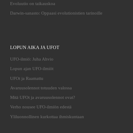
Evoluutio on taikauskoa
Darwin-sanasto: Oppaasi evolutionistien tarinoille
LOPUN AIKA JA UFOT
UFO-ilmiö: Juha Ahvio
Lopun ajan UFO-ilmiöt
UFOt ja Raamattu
Avaruusolennot totuuden valossa
Mitä UFOt ja avaruusolennot ovat?
Verho nousee UFO-ilmiön edestä
Yliluonnollinen kurkottaa ihmiskuntaan