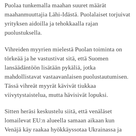
Puolaa tunkemalla maahan suuret määrät
maahanmuuttajia Lähi-Idästä. Puolalaiset torjuivat
yrityksen aidoilla ja tehokkaalla rajan
puolustuksella.
Vihreiden myyrien mielestä Puolan toiminta on
törkeää ja he vastustivat sitä, että Suomen
lansäädäntöön lisätään pykäliä, jotka
mahdollistavat vastaavanlaisen puolustautumisen.
Tässä vihreät myyrät kävivät tiukkaa
viivytystaistelua, mutta hävisivät lopuksi.
Sitten heräsi keskustelu siitä, että venäläset
lomailevat EU:n alueella samaan aikaan kun
Venäjä käy raakaa hyökkäyssotaa Ukrainassa ja