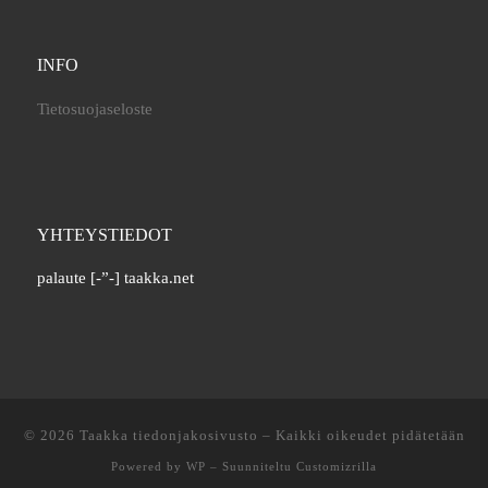
INFO
Tietosuojaseloste
YHTEYSTIEDOT
palaute [-”-] taakka.net
© 2026
Taakka tiedonjakosivusto
– Kaikki oikeudet pidätetään
Powered by
WP
– Suunniteltu
Customizrilla