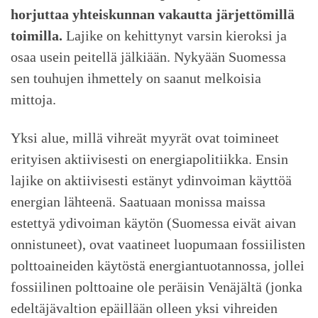
horjuttaa yhteiskunnan vakautta järjettömillä
toimilla.
Lajike on kehittynyt varsin kieroksi ja
osaa usein peitellä jälkiään. Nykyään Suomessa
sen touhujen ihmettely on saanut melkoisia
mittoja.
Yksi alue, millä vihreät myyrät ovat toimineet
erityisen aktiivisesti on energiapolitiikka. Ensin
lajike on aktiivisesti estänyt ydinvoiman käyttöä
energian lähteenä. Saatuaan monissa maissa
estettyä ydivoiman käytön (Suomessa eivät aivan
onnistuneet), ovat vaatineet luopumaan fossiilisten
polttoaineiden käytöstä energiantuotannossa, jollei
fossiilinen polttoaine ole peräisin Venäjältä (jonka
edeltäjävaltion epäillään olleen yksi vihreiden