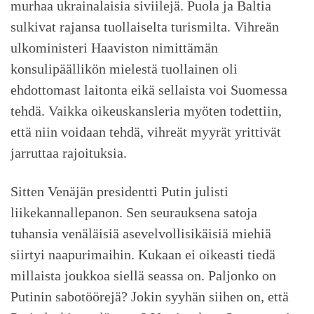
murhaa ukrainalaisia siviilejä. Puola ja Baltia
sulkivat rajansa tuollaiselta turismilta. Vihreän
ulkoministeri Haaviston nimittämän
konsulipäällikön mielestä tuollainen oli
ehdottomast laitonta eikä sellaista voi Suomessa
tehdä. Vaikka oikeuskansleria myöten todettiin,
että niin voidaan tehdä, vihreät myyrät yrittivät
jarruttaa rajoituksia.
Sitten Venäjän presidentti Putin julisti
liikekannallepanon. Sen seurauksena satoja
tuhansia venäläisiä asevelvollisikäisiä miehiä
siirtyi naapurimaihin. Kukaan ei oikeasti tiedä
millaista joukkoa siellä seassa on. Paljonko on
Putinin sabotöörejä? Jokin syyhän siihen on, että