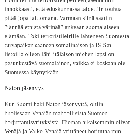
innokkaasti, että eduskunnassa taidettiin touhua
pitää jopa laittomana. Varmaan siinä saatiin
”jännää etnistä värinää” ankeaan suomalaiseen
elämään. Toki terroristileirille lähteneen Suomesta
turvapaikan saaneen somalinaisen ja ISIS:n
listoilla olleen lähi-itäläisen miehen lapsi on
pesunkestävä suomalainen, vaikka ei koskaan ole
Suomessa käynytkään.
Naton jäsenyys
Kun Suomi haki Naton jäsenyyttä, oltiin
huolissaan Venäjän mahdollisista Suomen
horjuttamisyrityksistä. Hieman aikaisemmin olivat
Venäjä ja Valko-Venäjä yrittäneet horjuttaa mm.