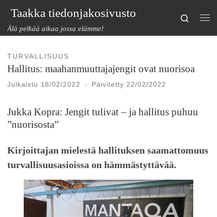
Taakka tiedonjakosivusto
Skip to content
Search
Val
Älä pelkää aikaa jossa elämme!
TURVALLISUUS
Hallitus: maahanmuuttajajengit ovat nuorisoa
Julkaistu
18/02/2022
-
Päivitetty
22/02/2022
Jukka Kopra: Jengit tulivat – ja hallitus puhuu
”nuorisosta”
Kirjoittajan mielestä hallituksen saamattomuus
turvallisuusasioissa on hämmästyttävää.