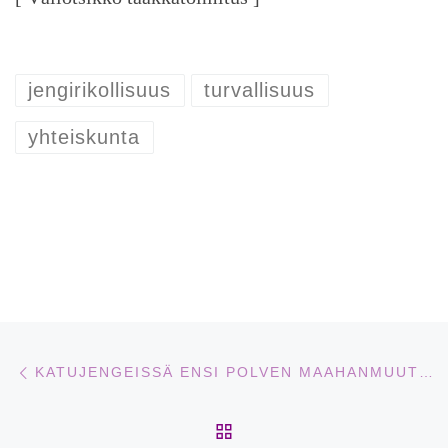
jengirikollisuus
turvallisuus
yhteiskunta
Artikkelien navigointi
Edellinen
KATUJENGEISSÄ ENSI POLVEN MAAHANMUUTTAJIA
ARTIKKELISIVULLE