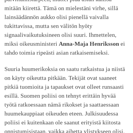
mitään kiirettä. Tämä on mielestäni virhe, sillä
lainsäädännön aukko olisi pienellä vaivalla
tukittavissa, mutta sen välitön hyöty
signaalivaikutuksineen olisi suuri. Ihmettelen,
miksi oikeusministeri
Anna-Maja Henriksson
ei
tahdo toimia ripeästi asian ratkaisemiseksi.
Suuria huumerikoksia on saatu ratkaistua ja niistä
on käyty oikeutta pitkään. Tekijät ovat saaneet
pitkiä tuomioita ja tapaukset ovat olleet runsaasti
esillä. Suomen poliisi on tehnyt erittäin hyvää
työtä ratkoessaan nämä rikokset ja saattaessaan
huumekauppiaat oikeuden eteen. Julkisuudessa
poliisi ei kuitenkaan ole saanut erityistä kiitosta
onnistumisistaan, vaikka aihetta ylistykseen olisi.