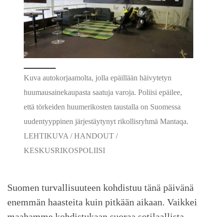
Kuva autokorjaamolta, jolla epäillään häivytetyn
huumausainekaupasta saatuja varoja. Poliisi epäilee,
että törkeiden huumerikosten taustalla on Suomessa
uudentyyppinen järjestäytynyt rikollisryhmä Mantaqa.
LEHTIKUVA / HANDOUT /
KESKUSRIKOSPOLIISI
Suomen turvallisuuteen kohdistuu tänä päivänä
enemmän haasteita kuin pitkään aikaan. Vaikkei
maahamme kohdistukaan suoraa sotilaallista