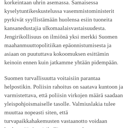
korkeintaan uhrin asemassa. Samaisessa
kyselytuntikeskustelussa vasemmistoministerit
pyrkivät syyllistämään huolensa esiin tuoneita
kansanedustajia ulkomaalaisvastaisuudesta.
Jengirikollisuus on ilmiönä yksi merkki Suomen
maahanmuuttopolitiikan epäonnistumisesta ja
asiaan on puututtava kokoomuksen esittämin
keinoin ennen kuin jatkamme yhtään pidempään.
Suomen turvallisuutta voitaisiin parantaa
helpostikin. Poliisin rahoitus on saatava kuntoon ja
varmistettava, että poliisin virkojen määrä saadaan
yleispohjoismaiselle tasolle. Valmiuslakia tulee
muuttaa nopeasti siten, että
turvapaikkahakemusten vastaanotto voidaan