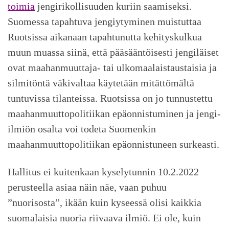
toimia
jengirikollisuuden kuriin saamiseksi.
Suomessa tapahtuva jengiytyminen muistuttaa
Ruotsissa aikanaan tapahtunutta kehityskulkua
muun muassa siinä, että pääsääntöisesti jengiläiset
ovat maahanmuuttaja- tai ulkomaalaistaustaisia ja
silmitöntä väkivaltaa käytetään mitättömältä
tuntuvissa tilanteissa. Ruotsissa on jo tunnustettu
maahanmuuttopolitiikan epäonnistuminen ja jengi-
ilmiön osalta voi todeta Suomenkin
maahanmuuttopolitiikan epäonnistuneen surkeasti.
Hallitus ei kuitenkaan kyselytunnin 10.2.2022
perusteella asiaa näin näe, vaan puhuu
”nuorisosta”, ikään kuin kyseessä olisi kaikkia
suomalaisia nuoria riivaava ilmiö. Ei ole, kuin