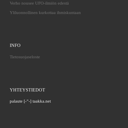
Verho nousee UFO-ilmiön edestä
Yliluonnollinen kurkottaa ihmiskuntaan
INFO
Tietosuojaseloste
YHTEYSTIEDOT
palaute [-”-] taakka.net