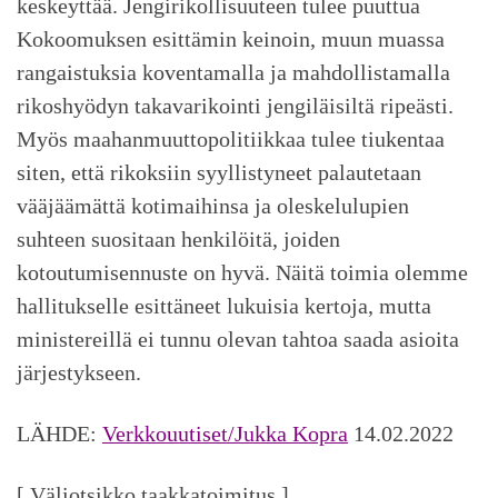
keskeyttää. Jengirikollisuuteen tulee puuttua
Kokoomuksen esittämin keinoin, muun muassa
rangaistuksia koventamalla ja mahdollistamalla
rikoshyödyn takavarikointi jengiläisiltä ripeästi.
Myös maahanmuuttopolitiikkaa tulee tiukentaa
siten, että rikoksiin syyllistyneet palautetaan
vääjäämättä kotimaihinsa ja oleskelulupien
suhteen suositaan henkilöitä, joiden
kotoutumisennuste on hyvä. Näitä toimia olemme
hallitukselle esittäneet lukuisia kertoja, mutta
ministereillä ei tunnu olevan tahtoa saada asioita
järjestykseen.
LÄHDE:
Verkkouutiset/Jukka Kopra
14.02.2022
[ Väliotsikko taakkatoimitus ]