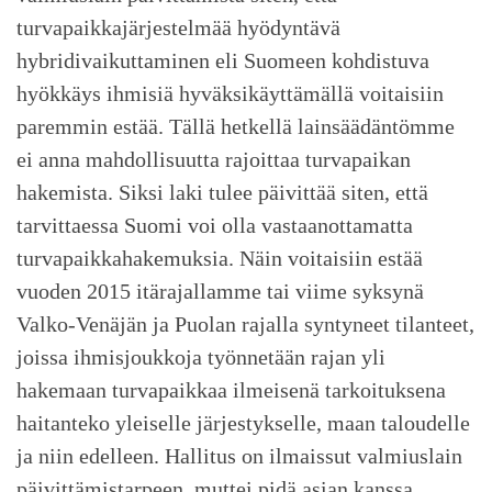
turvapaikkajärjestelmää hyödyntävä
hybridivaikuttaminen eli Suomeen kohdistuva
hyökkäys ihmisiä hyväksikäyttämällä voitaisiin
paremmin estää. Tällä hetkellä lainsäädäntömme
ei anna mahdollisuutta rajoittaa turvapaikan
hakemista. Siksi laki tulee päivittää siten, että
tarvittaessa Suomi voi olla vastaanottamatta
turvapaikkahakemuksia. Näin voitaisiin estää
vuoden 2015 itärajallamme tai viime syksynä
Valko-Venäjän ja Puolan rajalla syntyneet tilanteet,
joissa ihmisjoukkoja työnnetään rajan yli
hakemaan turvapaikkaa ilmeisenä tarkoituksena
haitanteko yleiselle järjestykselle, maan taloudelle
ja niin edelleen. Hallitus on ilmaissut valmiuslain
päivittämistarpeen, muttei pidä asian kanssa