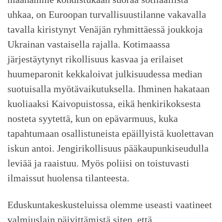
uhkaa, on Euroopan turvallisuustilanne vakavalla
tavalla kiristynyt Venäjän ryhmittäessä joukkoja
Ukrainan vastaisella rajalla. Kotimaassa
järjestäytynyt rikollisuus kasvaa ja erilaiset
huumeparonit kekkaloivat julkisuudessa median
suotuisalla myötävaikutuksella. Ihminen hakataan
kuoliaaksi Kaivopuistossa, eikä henkirikoksesta
nosteta syytettä, kun on epävarmuus, kuka
tapahtumaan osallistuneista epäillyistä kuolettavan
iskun antoi. Jengirikollisuus pääkaupunkiseudulla
leviää ja raaistuu. Myös poliisi on toistuvasti
ilmaissut huolensa tilanteesta.
Eduskuntakeskusteluissa olemme useasti vaatineet
valmiuslain päivittämistä siten, että