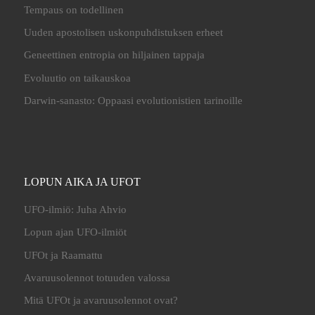
Tempaus on todellinen
Uuden apostolisen uskonpuhdistuksen erheet
Geneettinen entropia on hiljainen tappaja
Evoluutio on taikauskoa
Darwin-sanasto: Oppaasi evolutionistien tarinoille
LOPUN AIKA JA UFOT
UFO-ilmiö: Juha Ahvio
Lopun ajan UFO-ilmiöt
UFOt ja Raamattu
Avaruusolennot totuuden valossa
Mitä UFOt ja avaruusolennot ovat?