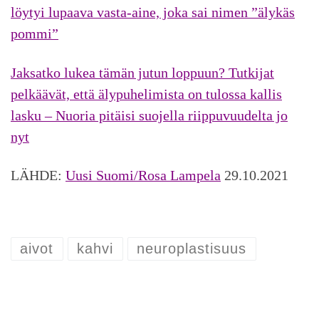
löytyi lupaava vasta-aine, joka sai nimen ”älykäs
pommi”
Jaksatko lukea tämän jutun loppuun? Tutkijat
pelkäävät, että älypuhelimista on tulossa kallis
lasku – Nuoria pitäisi suojella riippuvuudelta jo
nyt
LÄHDE:
Uusi Suomi/Rosa Lampela
29.10.2021
aivot
kahvi
neuroplastisuus