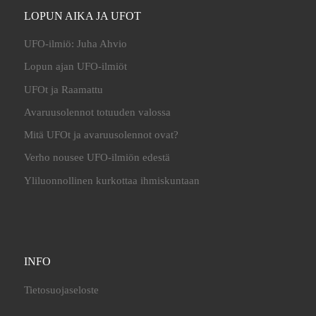
LOPUN AIKA JA UFOT
UFO-ilmiö: Juha Ahvio
Lopun ajan UFO-ilmiöt
UFOt ja Raamattu
Avaruusolennot totuuden valossa
Mitä UFOt ja avaruusolennot ovat?
Verho nousee UFO-ilmiön edestä
Yliluonnollinen kurkottaa ihmiskuntaan
INFO
Tietosuojaseloste