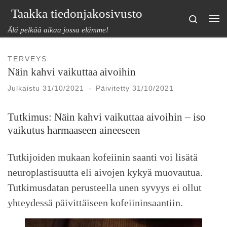
Taakka tiedonjakosivusto
Skip to content
Search
Val
Älä pelkää aikaa jossa elämme!
TERVEYS
Näin kahvi vaikuttaa aivoihin
Julkaistu
31/10/2021
-
Päivitetty
31/10/2021
Tutkimus: Näin kahvi vaikuttaa aivoihin – iso
vaikutus harmaaseen aineeseen
Tutkijoiden mukaan kofeiinin saanti voi lisätä
neuroplastisuutta eli aivojen kykyä muovautua.
Tutkimusdatan perusteella unen syvyys ei ollut
yhteydessä päivittäiseen kofeiininsaantiin.