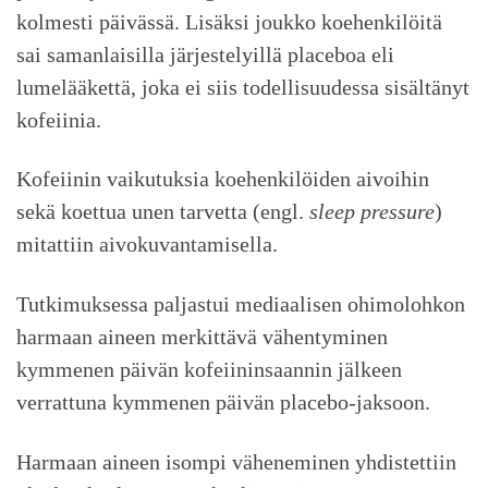
kolmesti päivässä. Lisäksi joukko koehenkilöitä
sai samanlaisilla järjestelyillä placeboa eli
lumelääkettä, joka ei siis todellisuudessa sisältänyt
kofeiinia.
Kofeiinin vaikutuksia koehenkilöiden aivoihin
sekä koettua unen tarvetta (engl.
sleep pressure
)
mitattiin aivokuvantamisella.
Tutkimuksessa paljastui mediaalisen ohimolohkon
harmaan aineen merkittävä vähentyminen
kymmenen päivän kofeiininsaannin jälkeen
verrattuna kymmenen päivän placebo-jaksoon.
Harmaan aineen isompi väheneminen yhdistettiin