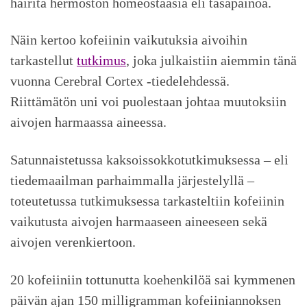
häiritä hermoston homeostaasia eli tasapainoa.
Näin kertoo kofeiinin vaikutuksia aivoihin
tarkastellut
tutkimus
, joka julkaistiin aiemmin tänä
vuonna Cerebral Cortex -tiedelehdessä.
Riittämätön uni voi puolestaan johtaa muutoksiin
aivojen harmaassa aineessa.
Satunnaistetussa kaksoissokkotutkimuksessa – eli
tiedemaailman parhaimmalla järjestelyllä –
toteutetussa tutkimuksessa tarkasteltiin kofeiinin
vaikutusta aivojen harmaaseen aineeseen sekä
aivojen verenkiertoon.
20 kofeiiniin tottunutta koehenkilöä sai kymmenen
päivän ajan 150 milligramman kofeiiniannoksen