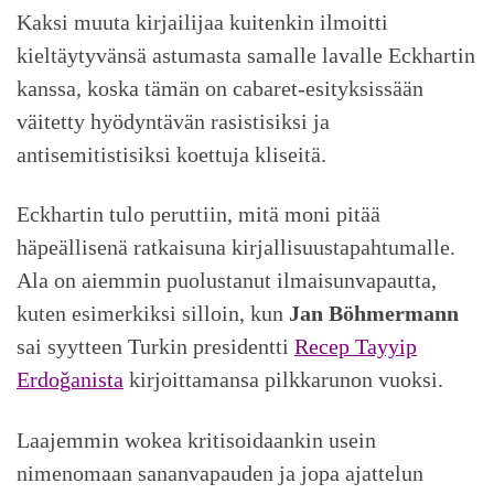
Kaksi muuta kirjailijaa kuitenkin ilmoitti
kieltäytyvänsä astumasta samalle lavalle Eckhartin
kanssa, koska tämän on cabaret-esityksissään
väitetty hyödyntävän rasistisiksi ja
antisemitistisiksi koettuja kliseitä.
Eckhartin tulo peruttiin, mitä moni pitää
häpeällisenä ratkaisuna kirjallisuustapahtumalle.
Ala on aiemmin puolustanut ilmaisunvapautta,
kuten esimerkiksi silloin, kun
Jan Böhmermann
sai syytteen Turkin presidentti
Recep Tayyip
Erdoğanista
kirjoittamansa pilkkarunon vuoksi.
Laajemmin wokea kritisoidaankin usein
nimenomaan sananvapauden ja jopa ajattelun