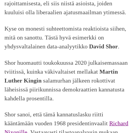
rajoittamisesta, eli siis niistä asioista, joiden
kuuluisi olla liberaalien ajatusmaailman ytimessä.
Kyse on monesti suhteettomista reaktioista siihen,
mitä on sanottu. Tästä hyvä esimerkki on
yhdysvaltalainen data-analyytikko
David Shor
.
Shor huomautti toukokuussa 2020 julkaisemassaan
tviitissä, kuinka väkivaltaiset mellakat
Martin
Luther Kingin
salamurhan jälkeen rokottivat
läheisissä piirikunnissa demokraattien kannatusta
kahdella prosentilla.
Shor sanoi, että tämä kannatuslasku riitti
kääntämään vuoden 1968 presidentinvaalit
Richard
Nixonille
. Vastaavasti tilastoanalyysin mukaan