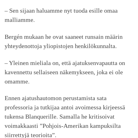
– Sen sijaan haluamme nyt tuoda esille omaa
malliamme.
Bergén mukaan he ovat saaneet runsain määrin
yhteydenottoja yliopistojen henkilökunnalta.
– Yleinen mieliala on, että ajatuksenvapautta on
kavennettu sellaiseen näkemykseen, joka ei ole
omamme.
Ennen ajatushautomon perustamista sata
professoria ja tutkijaa antoi avoimessa kirjeessä
tukensa Blanquerille. Samalla he kritisoivat
voimakkaasti ”Pohjois-Amerikan kampuksilta
siirrettyjä teorioita”.