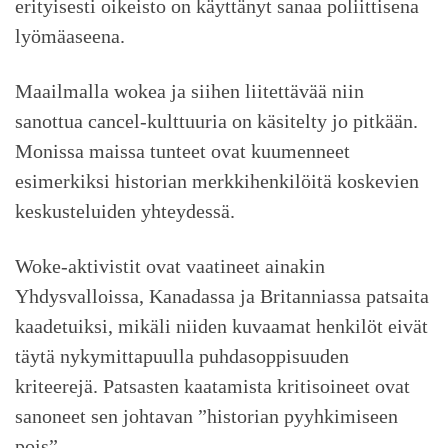
erityisesti oikeisto on käyttänyt sanaa poliittisena
lyömäaseena.
Maailmalla wokea ja siihen liitettävää niin
sanottua cancel-kulttuuria on käsitelty jo pitkään.
Monissa maissa tunteet ovat kuumenneet
esimerkiksi historian merkkihenkilöitä koskevien
keskusteluiden yhteydessä.
Woke-aktivistit ovat vaatineet ainakin
Yhdysvalloissa, Kanadassa ja Britanniassa patsaita
kaadetuiksi, mikäli niiden kuvaamat henkilöt eivät
täytä nykymittapuulla puhdasoppisuuden
kriteerejä. Patsasten kaatamista kritisoineet ovat
sanoneet sen johtavan ”historian pyyhkimiseen
pois”.