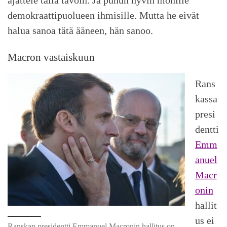
demokraattipuolueen ihmisille. Mutta he eivät
halua sanoa tätä ääneen, hän sanoo.
Macron vastaiskuun
Rans
kassa
presi
dentti
Emm
anuel
Macr
onin
hallit
us ei
Ranskan presidentti Emmanuel Macronin hallitus on