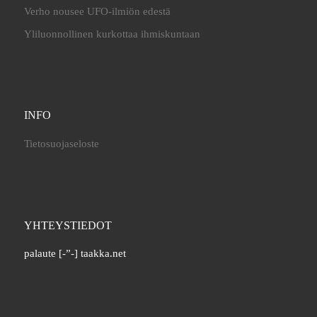
Verho nousee UFO-ilmiön edestä
Yliluonnollinen kurkottaa ihmiskuntaan
INFO
Tietosuojaseloste
YHTEYSTIEDOT
palaute [-”-] taakka.net