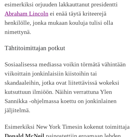
esimerkiksi orjuuden lakkauttanut presidentti
Abraham Lincoln
ei enää täytä kriteerejä
henkilölle, jonka mukaan kouluja tulisi olla
nimettynä.
Tähtitoimittajan potkut
Sosiaalisessa mediassa voikin törmätä vähintään
viikoittain jonkinlaisiin kiistoihin tai
skandaaleihin, jotka ovat liitettävissä wokeksi
kutsuttuun ilmiöön. Näihin verrattuna Ylen
Sannikka -ohjelmassa koettu on jonkinlainen
jäljitelmä.
Esimerkiksi New York Timesin kokenut toimittaja
Donald McNeil
painostettiin eroamaan lehden