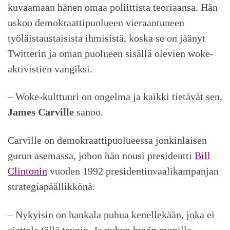
kuvaamaan hänen omaa poliittista teoriaansa. Hän
uskoo demokraattipuolueen vieraantuneen
työläistaustaisista ihmisistä, koska se on jäänyt
Twitterin ja oman puolueen sisällä olevien woke-
aktivistien vangiksi.
– Woke-kulttuuri on ongelma ja kaikki tietävät sen,
James Carville
sanoo.
Carville on demokraattipuolueessa jonkinlaisen
gurun asemassa, johon hän nousi presidentti
Bill
Clintonin
vuoden 1992 presidentinvaalikampanjan
strategiapäällikkönä.
– Nykyisin on hankala puhua kenellekään, joka ei
ajattele tällä tavoin. Ja puhun hyvin monille