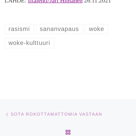
LÄHDE:
Iltalehti/Jari Himanen
26.11.2021
rasismi
sananvapaus
woke
woke-kulttuuri
Artikkelien navigointi
Edellinen
SOTA ROKOTTAMATTOMIA VASTAAN
ARTIKKELISIVULLE