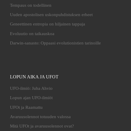
Tempaus on todellinen
Uuden apostolisen uskonpuhdistuksen erheet
Geneettinen entropia on hiljainen tappaja
Evoluutio on taikauskoa
Darwin-sanasto: Oppaasi evolutionistien tarinoille
LOPUN AIKA JA UFOT
UFO-ilmiö: Juha Ahvio
Lopun ajan UFO-ilmiöt
UFOt ja Raamattu
Avaruusolennot totuuden valossa
Mitä UFOt ja avaruusolennot ovat?