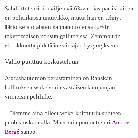
Salaliittoteorioita viljelevä 63-vuotias pariisilainen
on politiikassa untuvikko, mutta hän on tehnyt
äärioikeistolaisten kannanottojensa turvin
rakettimaisen nousun gallupeissa. Zemmourin
ehdokkuutta pidetään vain ajan kysymyksenä.
Valtio puuttuu keskusteluun
Ajatushautomon perustaminen on Ranskan
hallituksen wokeismin vastaisen kampanjan
viimeisin peliliike.
– Olemme aina olleet woke-kulttuurin suhteen
puolustuskannalla, Macronin puoluetoveri
Aurore
Bergé
sanoo.