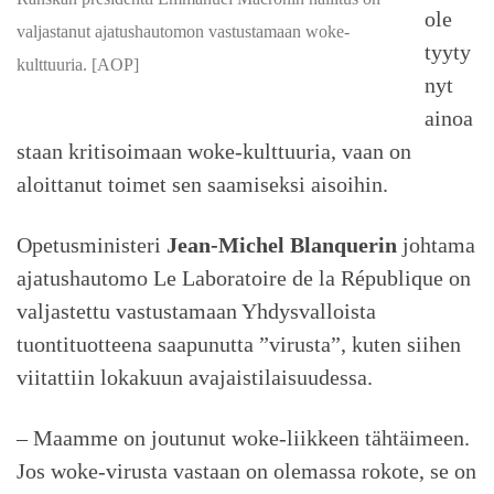
ole
valjastanut ajatushautomon vastustamaan woke-
tyyty
kulttuuria. [AOP]
nyt
ainoa
staan kritisoimaan woke-kulttuuria, vaan on
aloittanut toimet sen saamiseksi aisoihin.
Opetusministeri
Jean-Michel Blanquerin
johtama
ajatushautomo Le Laboratoire de la République on
valjastettu vastustamaan Yhdysvalloista
tuontituotteena saapunutta ”virusta”, kuten siihen
viitattiin lokakuun avajaistilaisuudessa.
– Maamme on joutunut woke-liikkeen tähtäimeen.
Jos woke-virusta vastaan on olemassa rokote, se on