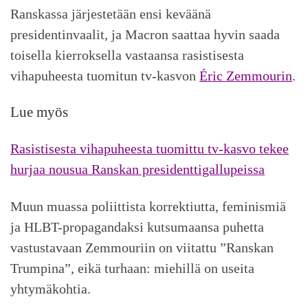
Ranskassa järjestetään ensi keväänä
presidentinvaalit, ja Macron saattaa hyvin saada
toisella kierroksella vastaansa rasistisesta
vihapuheesta tuomitun tv-kasvon
Éric Zemmourin
.
Lue myös
Rasistisesta vihapuheesta tuomittu tv-kasvo tekee
hurjaa nousua Ranskan presidenttigallupeissa
Muun muassa poliittista korrektiutta, feminismiä
ja HLBT-propagandaksi kutsumaansa puhetta
vastustavaan Zemmouriin on viitattu ”Ranskan
Trumpina”, eikä turhaan: miehillä on useita
yhtymäkohtia.