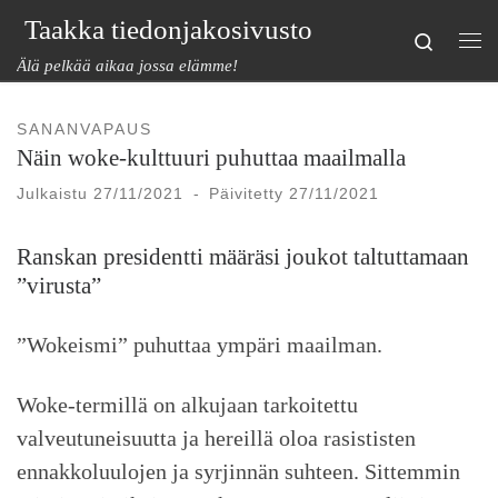
Taakka tiedonjakosivusto
Skip to content
Search
Val
Älä pelkää aikaa jossa elämme!
SANANVAPAUS
Näin woke-kulttuuri puhuttaa maailmalla
Julkaistu
27/11/2021
-
Päivitetty
27/11/2021
Ranskan presidentti määräsi joukot taltuttamaan
”virusta”
”Wokeismi” puhuttaa ympäri maailman.
Woke-termillä on alkujaan tarkoitettu
valveutuneisuutta ja hereillä oloa rasististen
ennakkoluulojen ja syrjinnän suhteen. Sittemmin