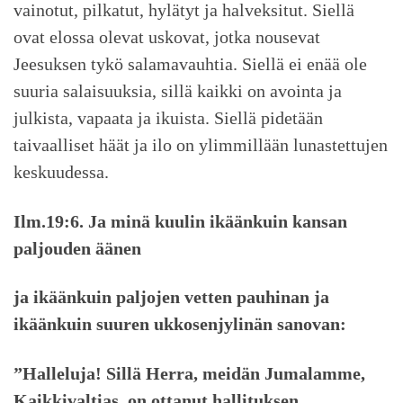
vainotut, pilkatut, hylätyt ja halveksitut. Siellä
ovat elossa olevat uskovat, jotka nousevat
Jeesuksen tykö salamavauhtia. Siellä ei enää ole
suuria salaisuuksia, sillä kaikki on avointa ja
julkista, vapaata ja ikuista. Siellä pidetään
taivaalliset häät ja ilo on ylimmillään lunastettujen
keskuudessa.
Ilm.19:6. Ja minä kuulin ikäänkuin kansan
paljouden äänen
ja ikäänkuin paljojen vetten pauhinan ja
ikäänkuin suuren ukkosenjylinän sanovan:
”Halleluja! Sillä Herra, meidän Jumalamme,
Kaikkivaltias, on ottanut hallituksen.