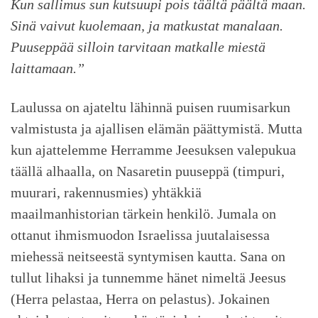
Kun sallimus sun kutsuupi pois täältä päältä maan.
Sinä vaivut kuolemaan, ja matkustat manalaan.
Puuseppää silloin tarvitaan matkalle miestä
laittamaan.”
Laulussa on ajateltu lähinnä puisen ruumisarkun
valmistusta ja ajallisen elämän päättymistä. Mutta
kun ajattelemme Herramme Jeesuksen valepukua
täällä alhaalla, on Nasaretin puuseppä (timpuri,
muurari, rakennusmies) yhtäkkiä
maailmanhistorian tärkein henkilö. Jumala on
ottanut ihmismuodon Israelissa juutalaisessa
miehessä neitseestä syntymisen kautta. Sana on
tullut lihaksi ja tunnemme hänet nimeltä Jeesus
(Herra pelastaa, Herra on pelastus). Jokainen