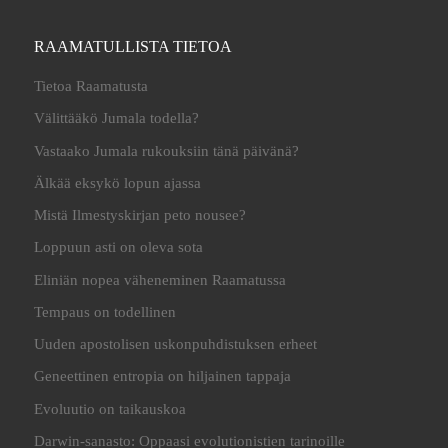
RAAMATULLISTA TIETOA
Tietoa Raamatusta
Välittääkö Jumala todella?
Vastaako Jumala rukouksiin tänä päivänä?
Älkää eksykö lopun ajassa
Mistä Ilmestyskirjan peto nousee?
Loppuun asti on oleva sota
Eliniän nopea väheneminen Raamatussa
Tempaus on todellinen
Uuden apostolisen uskonpuhdistuksen erheet
Geneettinen entropia on hiljainen tappaja
Evoluutio on taikauskoa
Darwin-sanasto: Oppaasi evolutionistien tarinoille