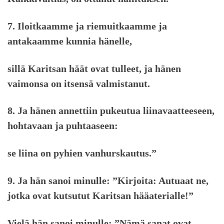
7. Iloitkaamme ja riemuitkaamme ja
antakaamme kunnia hänelle,
sillä Karitsan häät ovat tulleet, ja hänen
vaimonsa on itsensä valmistanut.
8. Ja hänen annettiin pukeutua liinavaatteeseen,
hohtavaan ja puhtaaseen:
se liina on pyhien vanhurskautus.”
9. Ja hän sanoi minulle: ”Kirjoita: Autuaat ne,
jotka ovat kutsutut Karitsan hääaterialle!”
Vielä hän sanoi minulle: ”Nämä sanat ovat