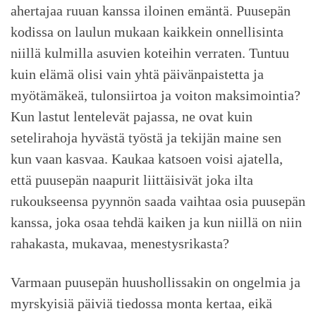
ahertajaa ruuan kanssa iloinen emäntä. Puusepän
kodissa on laulun mukaan kaikkein onnellisinta
niillä kulmilla asuvien koteihin verraten. Tuntuu
kuin elämä olisi vain yhtä päivänpaistetta ja
myötämäkeä, tulonsiirtoa ja voiton maksimointia?
Kun lastut lentelevät pajassa, ne ovat kuin
setelirahoja hyvästä työstä ja tekijän maine sen
kun vaan kasvaa. Kaukaa katsoen voisi ajatella,
että puusepän naapurit liittäisivät joka ilta
rukoukseensa pyynnön saada vaihtaa osia puusepän
kanssa, joka osaa tehdä kaiken ja kun niillä on niin
rahakasta, mukavaa, menestysrikasta?
Varmaan puusepän huushollissakin on ongelmia ja
myrskyisiä päiviä tiedossa monta kertaa, eikä