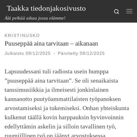
Taakka tiedonjakosivusto
Skip to content
Search
Val
Älä pelkää aikaa jossa elämme!
KRISTINUSKO
Puuseppää aina tarvitaan – aikanaan
Julkaistu
08/12/2025
-
Päivitetty
08/12/2025
Lapsuudessani tuli radiosta usein humppa
”puuseppää aina tarvitaan”. Se oli senaikaista
tanssimusiikkia ja ilmeisesti jonkinlainen
kannanotto puutyöammattilaisten työpanoksen
arvostamiseksi ja tukemiseksi. Onhan yhteiskunta
kulkenut täällä kovin harppauksin hyvinvoinnin
edellyttämin askelin ja silloin tavallinen työ,
ruumiillinen työ on jäänyt arvostuksessa