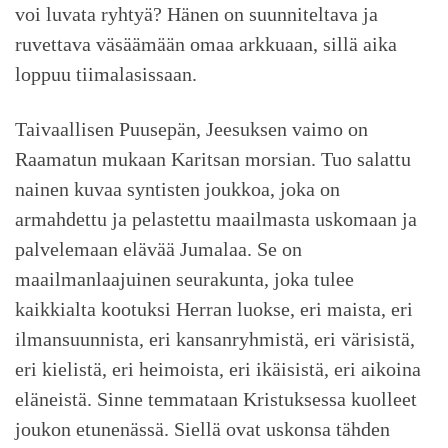
voi luvata ryhtyä? Hänen on suunniteltava ja
ruvettava väsäämään omaa arkkuaan, sillä aika
loppuu tiimalasissaan.
Taivaallisen Puusepän, Jeesuksen vaimo on
Raamatun mukaan Karitsan morsian. Tuo salattu
nainen kuvaa syntisten joukkoa, joka on
armahdettu ja pelastettu maailmasta uskomaan ja
palvelemaan elävää Jumalaa. Se on
maailmanlaajuinen seurakunta, joka tulee
kaikkialta kootuksi Herran luokse, eri maista, eri
ilmansuunnista, eri kansanryhmistä, eri värisistä,
eri kielistä, eri heimoista, eri ikäisistä, eri aikoina
eläneistä. Sinne temmataan Kristuksessa kuolleet
joukon etunenässä. Siellä ovat uskonsa tähden