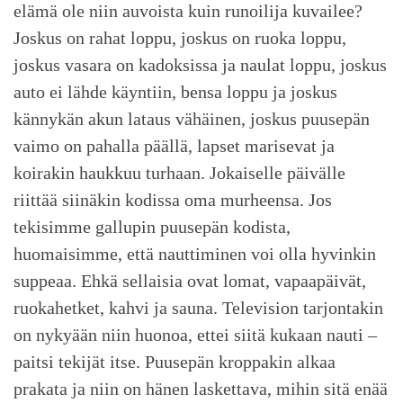
elämä ole niin auvoista kuin runoilija kuvailee?
Joskus on rahat loppu, joskus on ruoka loppu,
joskus vasara on kadoksissa ja naulat loppu, joskus
auto ei lähde käyntiin, bensa loppu ja joskus
kännykän akun lataus vähäinen, joskus puusepän
vaimo on pahalla päällä, lapset marisevat ja
koirakin haukkuu turhaan. Jokaiselle päivälle
riittää siinäkin kodissa oma murheensa. Jos
tekisimme gallupin puusepän kodista,
huomaisimme, että nauttiminen voi olla hyvinkin
suppeaa. Ehkä sellaisia ovat lomat, vapaapäivät,
ruokahetket, kahvi ja sauna. Television tarjontakin
on nykyään niin huonoa, ettei siitä kukaan nauti –
paitsi tekijät itse. Puusepän kroppakin alkaa
prakata ja niin on hänen laskettava, mihin sitä enää