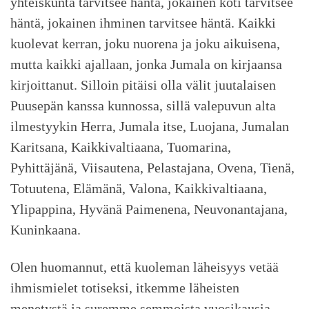
yhteiskunta tarvitsee häntä, jokainen koti tarvitsee
häntä, jokainen ihminen tarvitsee häntä. Kaikki
kuolevat kerran, joku nuorena ja joku aikuisena,
mutta kaikki ajallaan, jonka Jumala on kirjaansa
kirjoittanut. Silloin pitäisi olla välit juutalaisen
Puusepän kanssa kunnossa, sillä valepuvun alta
ilmestyykin Herra, Jumala itse, Luojana, Jumalan
Karitsana, Kaikkivaltiaana, Tuomarina,
Pyhittäjänä, Viisautena, Pelastajana, Ovena, Tienä,
Totuutena, Elämänä, Valona, Kaikkivaltiaana,
Ylipappina, Hyvänä Paimenena, Neuvonantajana,
Kuninkaana.
Olen huomannut, että kuoleman läheisyys vetää
ihmismielet totiseksi, itkemme läheisten
menetystä ja suremme semmoista vuosikausia.