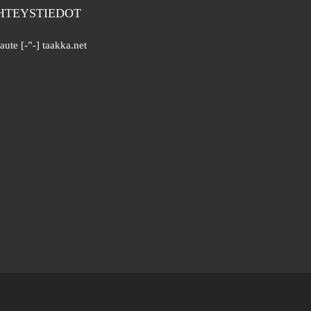
HTEYSTIEDOT
aute [-”-] taakka.net