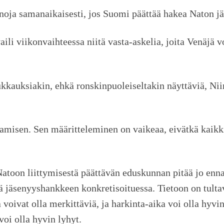
noja samanaikaisesti, jos Suomi päättää hakea Naton jä
ili viikonvaihteessa niitä vasta-askelia, joita Venäjä v
ukkauksiakin, ehkä ronskinpuoleiseltakin näyttäviä, Ni
ttamisen. Sen määritteleminen on vaikeaa, eivätkä kaik
 Natoon liittymisestä päättävän eduskunnan pitää jo ennak
yä jäsenyyshankkeen konkretisoituessa. Tietoon on tult
a voivat olla merkittäviä, ja harkinta-aika voi olla hyv
voi olla hyvin lyhyt.