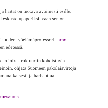
a haitat on tuotava avoimesti esille.
 keskustelupaperiksi, vaan sen on
llisuuden työelämäprofessori
Jarno
en edetessä.
een infrastruktuuriin kohdistuvia
keinoin, ohjata Suomeen pakolaisvirtoja
amanaikaisesti ja harhauttaa
 turvautua