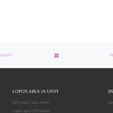
ARTIKKELISIVULLE
NDAA?
V
LOPUN AIKA JA UFOT
I
UFO-ilmiö: Juha Ahvio
Tie
Lopun ajan UFO-ilmiöt