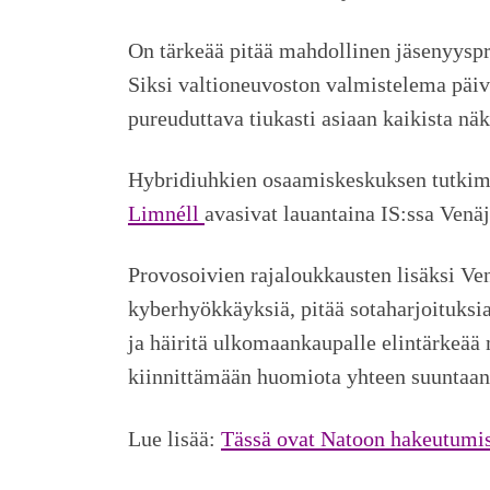
On tärkeää pitää mahdollinen jäsenyyspro
Siksi valtioneuvoston valmistelema päiv
pureuduttava tiukasti asiaan kaikista nä
Hybridiuhkien osaamiskeskuksen tutkim
Limnéll
avasivat lauantaina IS:ssa Ven
Provosoivien rajaloukkausten lisäksi Ven
kyberhyökkäyksiä, pitää sotaharjoituksia
ja häiritä ulkomaankaupalle elintärkeää 
kiinnittämään huomiota yhteen suuntaan,
Lue lisää:
Tässä ovat Natoon hakeutumise