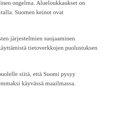
ttinen ongelma. Alueloukkaukset on
italla. Suomen keinot ovat
isten järjestelmien suojaaminen
käyttämistä tietoverkkojen puolustuksen
uolelle siitä, että Suomi pysyy
rmemmaksi käyvässä maailmassa.