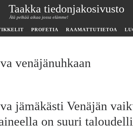
Taakka tiedonjakosivusto
Älä pelkää aikaa jossa elämme!
TIKKELIT
PROFETIA
RAAMATTUTIETOA
LU
ava venäjänuhkaan
a jämäkästi Venäjän vaiku
ineella on suuri taloudell