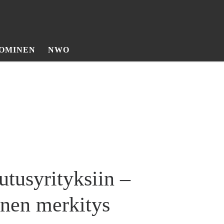
OMINEN
NWO
tus­yrityksiin –
inen merkitys