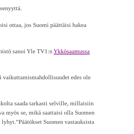
senyyttä.
oisi ottaa, jos Suomi päättäisi hakea
inistö sanoi Yle TV1:n
Ykkösaamussa
ki vaikuttamismahdollisuudet edes ole
olta saada tarkasti selville, millaisiin
ava myös se, mikä saattaisi olla Suomen
in lyhyt.”Päätökset Suomen vastauksista