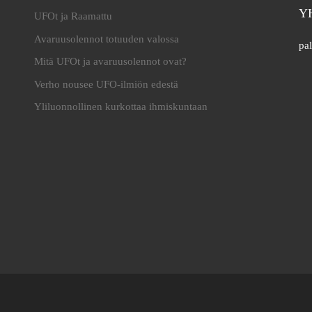
Y
UFOt ja Raamattu
Avaruusolennot totuuden valossa
pal
Mitä UFOt ja avaruusolennot ovat?
Verho nousee UFO-ilmiön edestä
Yliluonnollinen kurkottaa ihmiskuntaan