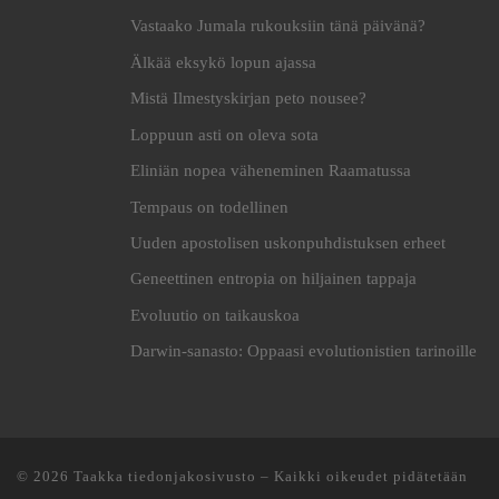
Vastaako Jumala rukouksiin tänä päivänä?
Älkää eksykö lopun ajassa
Mistä Ilmestyskirjan peto nousee?
Loppuun asti on oleva sota
Eliniän nopea väheneminen Raamatussa
Tempaus on todellinen
Uuden apostolisen uskonpuhdistuksen erheet
Geneettinen entropia on hiljainen tappaja
Evoluutio on taikauskoa
Darwin-sanasto: Oppaasi evolutionistien tarinoille
© 2026
Taakka tiedonjakosivusto
– Kaikki oikeudet pidätetään