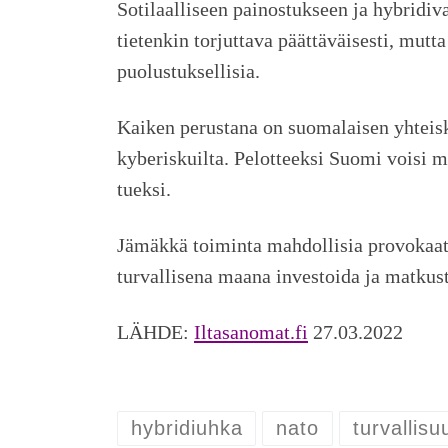
Sotilaalliseen painostukseen ja hybridi
tietenkin torjuttava päättäväisesti, mut
puolustuksellisia.
Kaiken perustana on suomalaisen yhteisk
kyberiskuilta. Pelotteeksi Suomi voisi 
tueksi.
Jämäkkä toiminta mahdollisia provokaatio
turvallisena maana investoida ja matku
LÄHDE:
Iltasanomat.fi
27.03.2022
hybridiuhka
nato
turvallisu