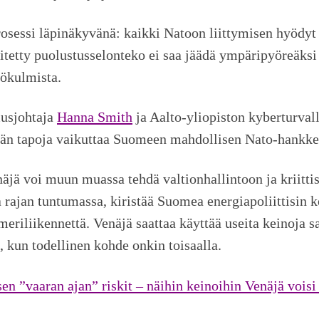
sessi läpinäkyvänä: kaikki Natoon liittymisen hyödyt j
itetty puolustusselonteko ei saa jäädä ympäripyöreäksi
kökulmista.
usjohtaja
Hanna Smith
ja Aalto-yliopiston kyberturva
äjän tapoja vaikuttaa Suomeen mahdollisen Nato-hankke
äjä voi muun muassa tehdä valtionhallintoon ja kriittis
 rajan tuntumassa, kiristää Suomea energiapoliittisin 
meriliikennettä. Venäjä saattaa käyttää useita keinoja s
 kun todellinen kohde onkin toisaalla.
n ”vaaran ajan” riskit – näihin keinoihin Venäjä voisi