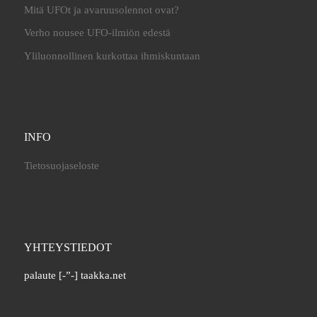
Mitä UFOt ja avaruusolennot ovat?
Verho nousee UFO-ilmiön edestä
Yliluonnollinen kurkottaa ihmiskuntaan
INFO
Tietosuojaseloste
YHTEYSTIEDOT
palaute [-”-] taakka.net