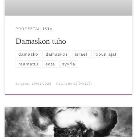
PROFEETALLISTA
Damaskon tuho
damasko
damaskos
israel
lopun ajat
raamattu
sota
syyria
Julkaistu
19/01/2020
Päivitetty
02/04/2024