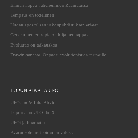
Eliniän nopea väheneminen Raamatussa
Tempaus on todellinen
Uuden apostolisen uskonpuhdistuksen erheet
Geneettinen entropia on hiljainen tappaja
Evoluutio on taikauskoa
Darwin-sanasto: Oppaasi evolutionistien tarinoille
LOPUN AIKA JA UFOT
UFO-ilmiö: Juha Ahvio
Lopun ajan UFO-ilmiöt
UFOt ja Raamattu
Avaruusolennot totuuden valossa