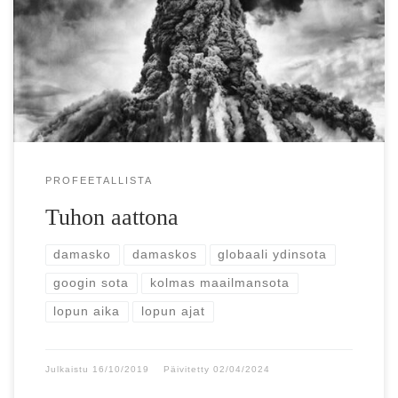
On the Eve of DestructionBy Alice Childs, 22.5.2019,
suom. SK Ellei ole pannut päätänsä pensaaseen todella
syvälle, niin on täysin […]
PROFEETALLISTA
Tuhon aattona
damasko
damaskos
globaali ydinsota
googin sota
kolmas maailmansota
lopun aika
lopun ajat
Julkaistu
16/10/2019
Päivitetty
02/04/2024