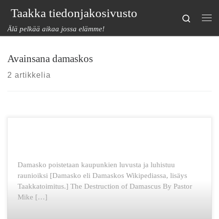
Taakka tiedonjakosivusto
Skip to content
Search
Val
Älä pelkää aikaa jossa elämme!
Avainsana damaskos
2 artikkelia
Damasko poistetaan kaupunkien luvusta ja luhistuu
raunioiksi [Damasko eli Damaskos Wikipediassa, lisäys
Taakkatoimitus.] The Destruction of Damascus By Pastor
Mike […]