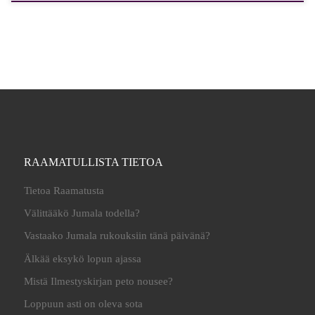
RAAMATULLISTA TIETOA
Tietoa Raamatusta
Välittääkö Jumala todella?
Vastaako Jumala rukouksiin tänä päivänä?
Älkää eksykö lopun ajassa
Mistä Ilmestyskirjan peto nousee?
Loppuun asti on oleva sota