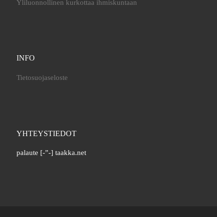
Yliluonnollinen kurkottaa ihmiskuntaan
INFO
Tietosuojaseloste
YHTEYSTIEDOT
palaute [-”-] taakka.net