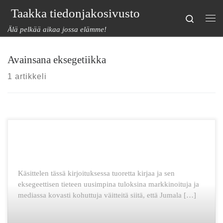
Taakka tiedonjakosivusto
Skip to content
Search
Val
Älä pelkää aikaa jossa elämme!
Avainsana eksegetiikka
1 artikkeli
Käsittelen tässä kirjoituksessa tuoretta kirjaa ja sen
eksegeettisen tieteen uusimpina tuloksina markkinoituja ja
mediassa kovasti kohuttuja väitteitä siitä, että Jumala […]