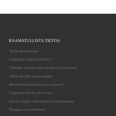
RAAMATULLISTA TIETOA
Tietoa Raamatusta
Välittääkö Jumala todella?
Vastaako Jumala rukouksiin tänä päivänä?
Älkää eksykö lopun ajassa
Mistä Ilmestyskirjan peto nousee?
Loppuun asti on oleva sota
Eliniän nopea väheneminen Raamatussa
Tempaus on todellinen