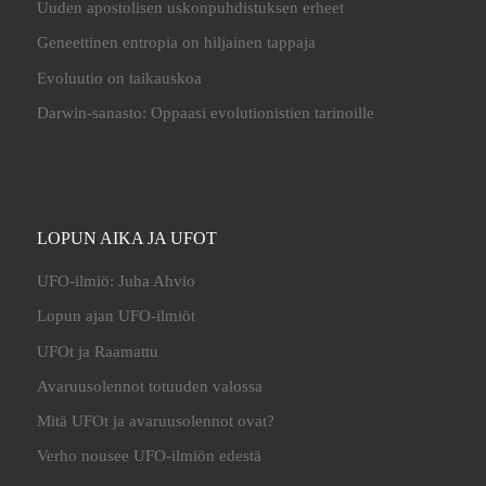
Uuden apostolisen uskonpuhdistuksen erheet
Geneettinen entropia on hiljainen tappaja
Evoluutio on taikauskoa
Darwin-sanasto: Oppaasi evolutionistien tarinoille
LOPUN AIKA JA UFOT
UFO-ilmiö: Juha Ahvio
Lopun ajan UFO-ilmiöt
UFOt ja Raamattu
Avaruusolennot totuuden valossa
Mitä UFOt ja avaruusolennot ovat?
Verho nousee UFO-ilmiön edestä