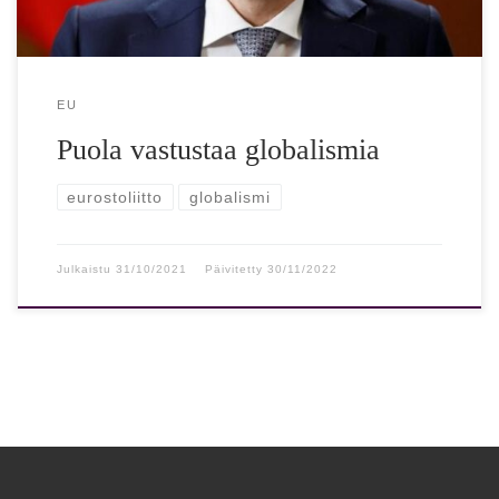
EU
Puola vastustaa globalismia
eurostoliitto
globalismi
Julkaistu
31/10/2021
Päivitetty
30/11/2022