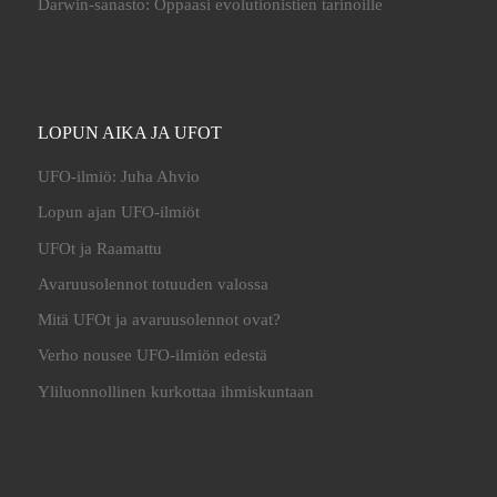
Darwin-sanasto: Oppaasi evolutionistien tarinoille
LOPUN AIKA JA UFOT
UFO-ilmiö: Juha Ahvio
Lopun ajan UFO-ilmiöt
UFOt ja Raamattu
Avaruusolennot totuuden valossa
Mitä UFOt ja avaruusolennot ovat?
Verho nousee UFO-ilmiön edestä
Yliluonnollinen kurkottaa ihmiskuntaan