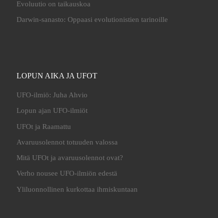
Evoluutio on taikauskoa
Darwin-sanasto: Oppaasi evolutionistien tarinoille
LOPUN AIKA JA UFOT
UFO-ilmiö: Juha Ahvio
Lopun ajan UFO-ilmiöt
UFOt ja Raamattu
Avaruusolennot totuuden valossa
Mitä UFOt ja avaruusolennot ovat?
Verho nousee UFO-ilmiön edestä
Yliluonnollinen kurkottaa ihmiskuntaan