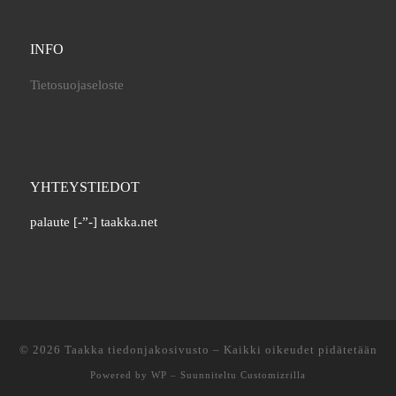
INFO
Tietosuojaseloste
YHTEYSTIEDOT
palaute [-”-] taakka.net
© 2026
Taakka tiedonjakosivusto
– Kaikki oikeudet pidätetään
Powered by
WP
– Suunniteltu
Customizrilla