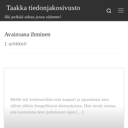
Taakka tiedonjakosivusto
Skip to content
Search
Val
Älä pelkää aikaa jossa elämme!
Avainsana ihminen
1 artikkeli
Meille tuli kotiseuroihin eräs naapuri ja tapasimme aina
silloin tällöin hengellisissä tilaisuuksissa. Hän moitti minua,
että kuulemma teen puheissani rajan […]