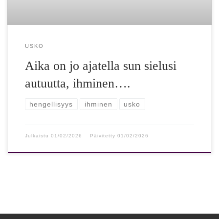
USKO
Aika on jo ajatella sun sielusi
autuutta, ihminen….
hengellisyys
ihminen
usko
Julkaistu
01/02/2026
Päivitetty
01/02/2026