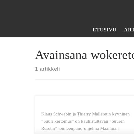
Skip to content
ETUSIVU
AR
Avainsana wokeret
1 artikkeli
Klaus Schwabin ja Thierry Malleretin kyyninen
”Suuri kertomus” on kauhistuttavan ”Suuren
Resetin” toimeenpano-ohjelma Maailman