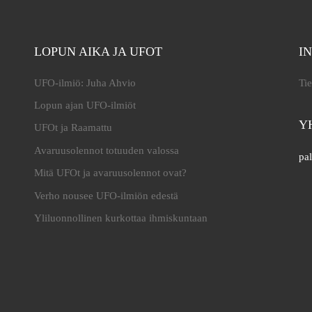
LOPUN AIKA JA UFOT
I
UFO-ilmiö: Juha Ahvio
Tie
Lopun ajan UFO-ilmiöt
Y
UFOt ja Raamattu
Avaruusolennot totuuden valossa
pal
Mitä UFOt ja avaruusolennot ovat?
Verho nousee UFO-ilmiön edestä
Yliluonnollinen kurkottaa ihmiskuntaan