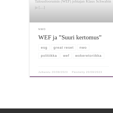
Talousfoorumin (WEF) johtajan Klaus Schwabin
ja […]
NWO
WEF ja ”Suuri kertomus”
esg
great reset
nwo
politiikka
wef
wokeretoriikka
Julkaistu
20/09/2023
Päivitetty
20/09/2023