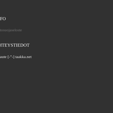
NFO
tosuojaseloste
HTEYSTIEDOT
aute [-”-] taakka.net