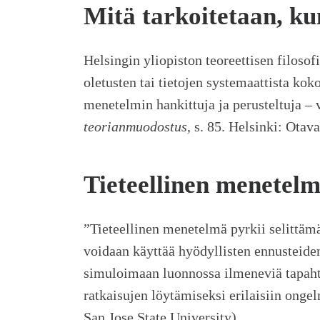
Mitä tarkoitetaan, k
Helsingin yliopiston teoreettisen filoso
oletusten tai tietojen systemaattista kok
menetelmin hankittuja ja perusteltuja – 
teorianmuodostus
, s. 85. Helsinki: Otav
Tieteellinen menetel
”Tieteellinen menetelmä pyrkii selittämää
voidaan käyttää hyödyllisten ennusteide
simuloimaan luonnossa ilmeneviä tapaht
ratkaisujen löytämiseksi erilaisiin ongelm
San Jose State University).