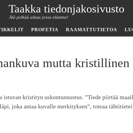
Taakka tiedonjakosivusto
Älä pelkää aikaa jossa elämme!
TIKKELIT
PROFETIA
RAAMATTUTIETOA
LU
mankuva mutta kristilline
 istuvan kristityn uskontunnustus. ”Tiede piirtää maai
läpi, joka antaa kuvalle merkityksen”, toteaa tähtitietei