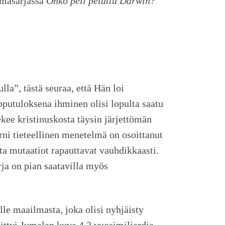
lmasarjassa
Onko peli pelattu Darwin?
lla”, tästä seuraa, että Hän loi
pputuloksena ihminen olisi lopulta saatu
kee kristinuskosta täysin järjettömän
ni tieteellinen menetelmä on osoittanut
a mutaatiot rapauttavat vauhdikkaasti.
rja on pian saatavilla myös
lle maailmasta, joka olisi nyhjäisty
ehittyi Jumalan kuva 4,2 vuosimiljardia