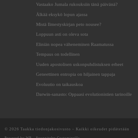
Vastaako Jumala rukouksiin tänä päivänä?
Älkää eksykö lopun ajassa
Mistä Ilmestyskirjan peto nousee?
Loppuun asti on oleva sota
Eliniän nopea väheneminen Raamatussa
Tempaus on todellinen
Uuden apostolisen uskonpuhdistuksen erheet
Geneettinen entropia on hiljainen tappaja
Evoluutio on taikauskoa
Darwin-sanasto: Oppaasi evolutionistien tarinoille
© 2026
Taakka tiedonjakosivusto
– Kaikki oikeudet pidätetään
Powered by
WP
– Suunniteltu
Customizrilla