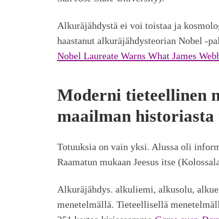
Alkuräjähdystä ei voi toistaa ja kosmol
haastanut alkuräjähdysteorian Nobel -pa
Nobel Laureate Warns What James Webb
Moderni tieteellinen
maailman historiasta 
Totuuksia on vain yksi. Alussa oli info
Raamatun mukaan Jeesus itse (Kolossalai
Alkuräjähdys. alkuliemi, alkusolu, alkuel
menetelmällä. Tieteellisellä menetelmäll