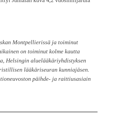
skan Montpellierissä ja toiminut
nikainen on toiminut kolme kautta
sa, Helsingin aluelääkäriyhdistyksen
istillisen lääkäriseuran kunniajäsen.
tioneuvoston päihde- ja raittiusasiain