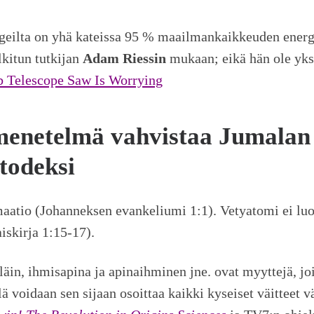
ogeilta on yhä kateissa 95 % maailmankaikkeuden energi
lkitun tutkijan
Adam Riessin
mukaan; eikä hän ole yk
 Telescope Saw Is Worrying
 menetelmä vahvistaa Jumalan
todeksi
rmaatio (Johanneksen evankeliumi 1:1). Vetyatomi ei lu
skirja 1:15-17).
äin, ihmisapina ja apinaihminen jne. ovat myyttejä, joita
ä voidaan sen sijaan osoittaa kaikki kyseiset väitteet v