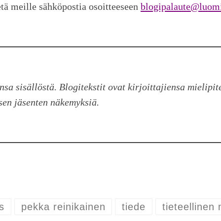
etä meille sähköpostia osoitteeseen
blogipalaute@luomi
ensa sisällöstä. Blogitekstit ovat kirjoittajiensa mielip
ksen jäsenten näkemyksiä.
s
pekka reinikainen
tiede
tieteelline