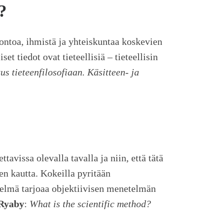
?
toa, ihmistä ja yhteiskuntaa koskevien
t tiedot ovat tieteellisiä – tieteellisin
us tieteenfilosofiaan. Käsitteen- ja
avissa olevalla tavalla ja niin, että tätä
en kautta. Kokeilla pyritään
telmä tarjoaa objektiivisen menetelmän
 Ryaby
:
What is the scientific method?