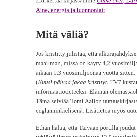
251 kertaa kirjassamme
Game over, Darw
Aine, energia ja luonnonlait
Mitä väliä?
Jos kristitty julistaa, että alkuräjähdyk
maailman, missä on käyty 4,2 vuosimiljar
aikaan 0,3 vuosimiljoonaa vuotta sitten.
(
Kuusi päivää jakaa kristityt
, TV7 kusta
informaatiotieteeksi. Elämän olemassao
Tämä selviää Tomi Aallon uutuuskirjas
englanninkielisenä. Lisätietoa myös uut
Ethän halua, että Taivaan portilla joudut
tyhjästä ilman tarkoitusta 13,8 vuosimilj