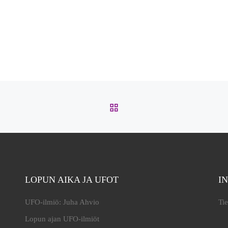
ARTIKKELISIVULLE
LOPUN AIKA JA UFOT
I
UFO-ilmiö: Juha Ahvio
Tie
Lopun ajan UFO-ilmiöt