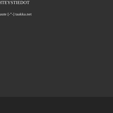
HTEYSTIEDOT
aute [-”-] taakka.net