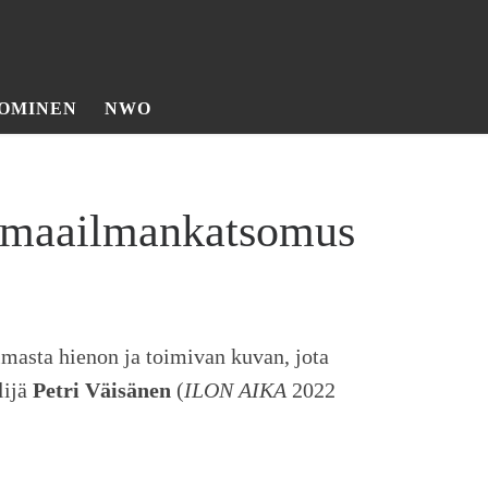
OMINEN
NWO
n maailmankatsomus
lmasta hienon ja toimivan kuvan, jota
lijä
Petri Väisänen
(
ILON AIKA
2022