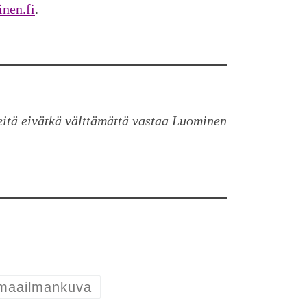
nen.fi
.
iteitä eivätkä välttämättä vastaa Luominen
n maailmankuva