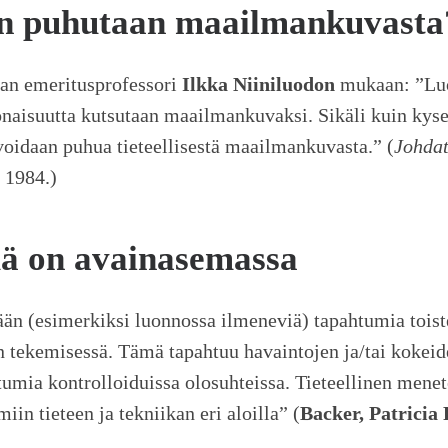
un puhutaan maailmankuvasta
fian emeritusprofessori
Ilkka Niiniluodon
mukaan: ”Luon
onaisuutta kutsutaan maailmankuvaksi. Sikäli kuin kyseise
voidaan puhua tieteellisestä maailmankuvasta.” (
Johdat
a 1984.)
mä on avainasemassa
n (esimerkiksi luonnossa ilmeneviä) tapahtumia toistett
n tekemisessä. Tämä tapahtuu havaintojen ja/tai kokeid
umia kontrolloiduissa olosuhteissa. Tieteellinen mene
iin tieteen ja tekniikan eri aloilla” (
Backer, Patricia