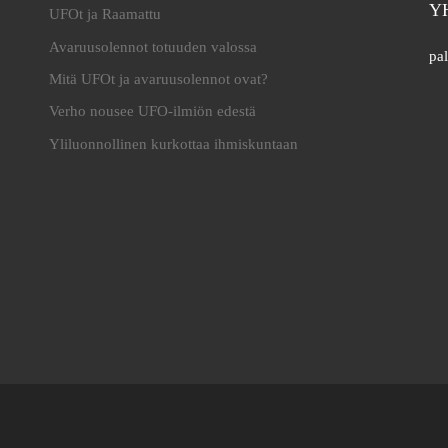
Y
UFOt ja Raamattu
Avaruusolennot totuuden valossa
pal
Mitä UFOt ja avaruusolennot ovat?
Verho nousee UFO-ilmiön edestä
Yliluonnollinen kurkottaa ihmiskuntaan