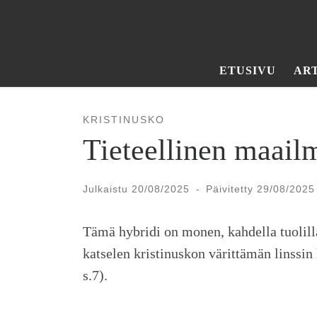
Skip to content
ETUSIVU
AR
KRISTINUSKO
Tieteellinen maail
Julkaistu
20/08/2025
-
Päivitetty
29/08/2025
Tämä hybridi on monen, kahdella tuolilla
katselen kristinuskon värittämän linssin 
s.7).