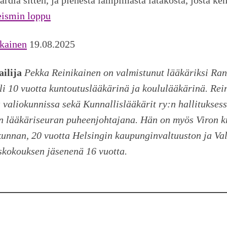
eismin loppu
ikainen
19.08.2025
ilija
Pekka Reinikainen on valmistunut lääkäriksi Ran
li 10 vuotta kuntoutuslääkärinä ja koululääkärinä. Rei
 valiokunnissa sekä Kunnallislääkärit ry:n hallitukses
n lääkäriseuran puheenjohtajana. Hän on myös Viron kr
kunnan, 20 vuotta Helsingin kaupunginvaltuuston ja Val
skokouksen jäsenenä 16 vuotta.