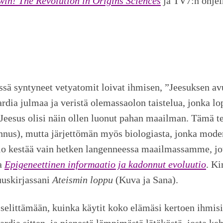
in! The Revolution in Origins Sciences
ja TV7:n ohje
sessä syntyneet vetyatomit loivat ihmisen, ”Jeesuksen avu
dia julmaa ja veristä olemassaolon taistelua, jonka lo
 Jeesus olisi näin ollen luonut pahan maailman. Tämä te
nnus), mutta järjettömän myös biologiasta, jonka moder
lo kestää vain hetken langenneessa maailmassamme, jot
ta
Epigeneettinen informaatio ja kadonnut evoluutio
. Ki
uuskirjassani
Ateismin loppu
(Kuva ja Sana).
 selittämään, kuinka käytit koko elämäsi kertoen ihmisi
ardia sitten, ja pienestä lämpimästä lätäköstä, josta k