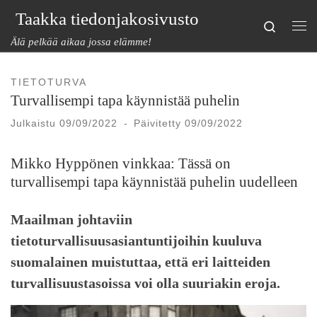
Taakka tiedonjakosivusto
Skip to content
Search
Val
Älä pelkää aikaa jossa elämme!
TIETOTURVA
Turvallisempi tapa käynnistää puhelin
Julkaistu
09/09/2022
-
Päivitetty
09/09/2022
Mikko Hyppönen vinkkaa: Tässä on
turvallisempi tapa käynnistää puhelin uudelleen
Maailman johtaviin
tietoturvallisuusasiantuntijoihin kuuluva
suomalainen muistuttaa, että eri laitteiden
turvallisuustasoissa voi olla suuriakin eroja.