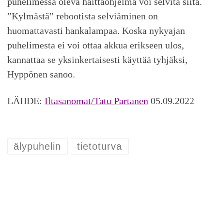
puhelimessa oleva haittaohjelma voi selvitä siitä.
”Kylmästä” rebootista selviäminen on
huomattavasti hankalampaa. Koska nykyajan
puhelimesta ei voi ottaa akkua erikseen ulos,
kannattaa se yksinkertaisesti käyttää tyhjäksi,
Hyppönen sanoo.
LÄHDE:
Iltasanomat/Tatu Partanen
05.09.2022
älypuhelin
tietoturva