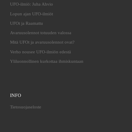
UFO-ilmiö: Juha Ahvio
Lopun ajan UFO-ilmiöt
UFOt ja Raamattu
Avaruusolennot totuuden valossa
Mitä UFOt ja avaruusolennot ovat?
Verho nousee UFO-ilmiön edestä
Yliluonnollinen kurkottaa ihmiskuntaan
INFO
Tietosuojaseloste