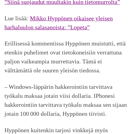
”Siinä suojaudut muultakin kuin tieto­murrolta”
Lue lisää:
Mikko Hyppönen oikaisee yleisen
harha­luulon sala­sanoista: ”Lopeta”
Erillisessä kommentissa Hyppönen muistutti, että
etenkin puhelimet ovat tietokoneisiin verrattuna
paljon vaikeampia murrettavia. Tämä ei
välttämättä ole suuren yleisön tiedossa.
– Windows-läppärin hakkerointiin tarvittava
työkalu maksaa jotain viisi dollaria. IPhonesi
hakkerointiin tarvittava työkalu maksaa sen sijaan
jotain 100 000 dollaria, Hyppönen tiivisti.
Hyppönen kuitenkin tarjosi vinkkejä myös