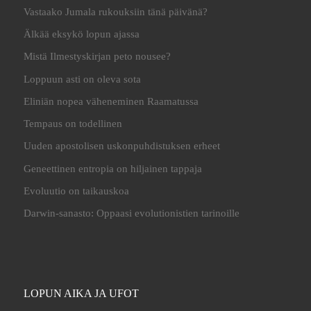
Vastaako Jumala rukouksiin tänä päivänä?
Älkää eksykö lopun ajassa
Mistä Ilmestyskirjan peto nousee?
Loppuun asti on oleva sota
Eliniän nopea väheneminen Raamatussa
Tempaus on todellinen
Uuden apostolisen uskonpuhdistuksen erheet
Geneettinen entropia on hiljainen tappaja
Evoluutio on taikauskoa
Darwin-sanasto: Oppaasi evolutionistien tarinoille
LOPUN AIKA JA UFOT