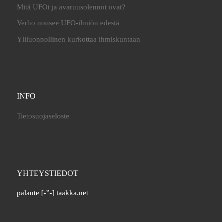
Mitä UFOt ja avaruusolennot ovat?
Verho nousee UFO-ilmiön edestä
Yliluonnollinen kurkottaa ihmiskuntaan
INFO
Tietosuojaseloste
YHTEYSTIEDOT
palaute [-”-] taakka.net