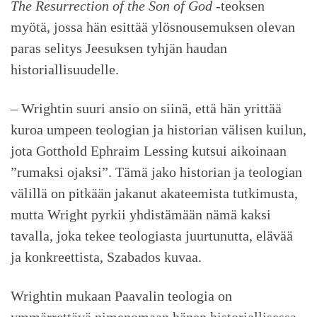
The Resurrection of the Son of God
-teoksen
myötä, jossa hän esittää ylösnousemuksen olevan
paras selitys Jeesuksen tyhjän haudan
historiallisuudelle.
– Wrightin suuri ansio on siinä, että hän yrittää
kuroa umpeen teologian ja historian välisen kuilun,
jota Gotthold Ephraim Lessing kutsui aikoinaan
”rumaksi ojaksi”. Tämä jako historian ja teologian
välillä on pitkään jakanut akateemista tutkimusta,
mutta Wright pyrkii yhdistämään nämä kaksi
tavalla, joka tekee teologiasta juurtunutta, elävää
ja konkreettista, Szabados kuvaa.
Wrightin mukaan Paavalin teologia on
ymmärrettävä nimenomaan hänen historiallisessa