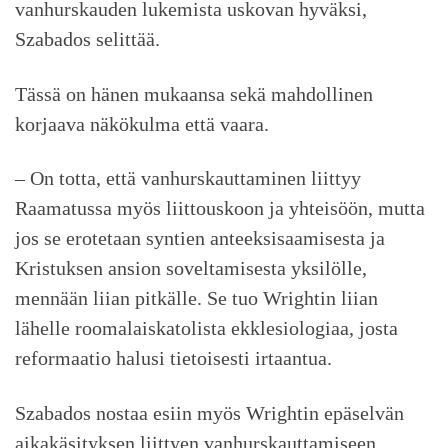
vanhurskauden lukemista uskovan hyväksi,
Szabados selittää.
Tässä on hänen mukaansa sekä mahdollinen
korjaava näkökulma että vaara.
– On totta, että vanhurskauttaminen liittyy
Raamatussa myös liittouskoon ja yhteisöön, mutta
jos se erotetaan syntien anteeksisaamisesta ja
Kristuksen ansion soveltamisesta yksilölle,
mennään liian pitkälle. Se tuo Wrightin liian
lähelle roomalaiskatolista ekklesiologiaa, josta
reformaatio halusi tietoisesti irtaantua.
Szabados nostaa esiin myös Wrightin epäselvän
aikakäsityksen liittyen vanhurskauttamiseen.