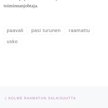
toiminnanjohtaja.
paavali
pasi turunen
raamattu
usko
Artikkelien navigointi
Edellinen
KOLME RAAMATUN SALAISUUTTA