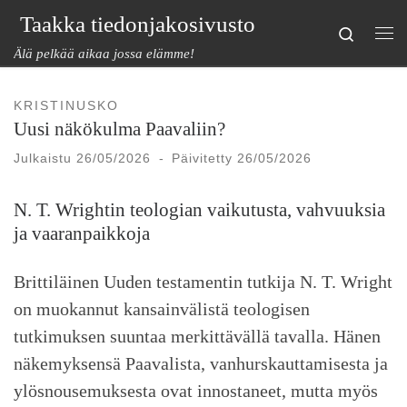
Taakka tiedonjakosivusto
Skip to content
Search
Val
Älä pelkää aikaa jossa elämme!
KRISTINUSKO
Uusi näkökulma Paavaliin?
Julkaistu
26/05/2026
-
Päivitetty
26/05/2026
N. T. Wrightin teologian vaikutusta, vahvuuksia
ja vaaranpaikkoja
Brittiläinen Uuden testamentin tutkija N. T. Wright
on muokannut kansainvälistä teologisen
tutkimuksen suuntaa merkittävällä tavalla. Hänen
näkemyksensä Paavalista, vanhurskauttamisesta ja
ylösnousemuksesta ovat innostaneet, mutta myös