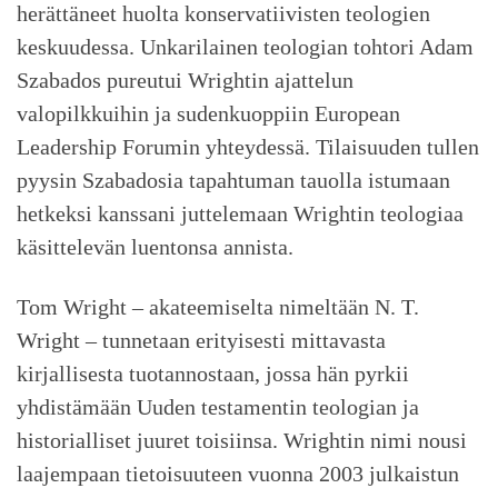
herättäneet huolta konservatiivisten teologien
keskuudessa. Unkarilainen teologian tohtori Adam
Szabados pureutui Wrightin ajattelun
valopilkkuihin ja sudenkuoppiin European
Leadership Forumin yhteydessä. Tilaisuuden tullen
pyysin Szabadosia tapahtuman tauolla istumaan
hetkeksi kanssani juttelemaan Wrightin teologiaa
käsittelevän luentonsa annista.
Tom Wright – akateemiselta nimeltään N. T.
Wright – tunnetaan erityisesti mittavasta
kirjallisesta tuotannostaan, jossa hän pyrkii
yhdistämään Uuden testamentin teologian ja
historialliset juuret toisiinsa. Wrightin nimi nousi
laajempaan tietoisuuteen vuonna 2003 julkaistun