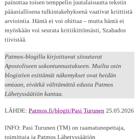
painottaa toisen temppelin juutalaisuutta tekstin
pääasiallisena tulkintakehyksenä vaativat kriittistä
arviointia. Häntä ei voi ohittaa – mutta häntä ei
myöskään voi seurata kritiikittömästi, Szabados
tiivistää.
Patmos-blogilla kirjoittavat sitoutuvat
Apostoliseen uskontunnustukseen. Muilta osin
blogistien esittämät näkemykset ovat heidän
omiaan, eivätkä välttämättä edusta Patmos
Lähetyssäätiön kantaa.
LÄHDE:
Patmos.fi/blogit/Pasi Turunen
25.05.2026
INFO: Pasi Turunen (TM) on raamatunopettaja,
toimittaja ja Patmos Lähetyssäätiön