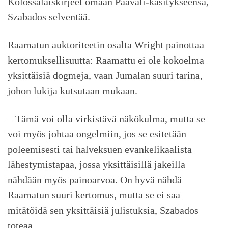
Kolossalaiskirjeet omaan Paavali-käsitykseensä,
Szabados selventää.
Raamatun auktoriteetin osalta Wright painottaa
kertomuksellisuutta: Raamattu ei ole kokoelma
yksittäisiä dogmeja, vaan Jumalan suuri tarina,
johon lukija kutsutaan mukaan.
– Tämä voi olla virkistävä näkökulma, mutta se
voi myös johtaa ongelmiin, jos se esitetään
poleemisesti tai halveksuen evankelikaalista
lähestymistapaa, jossa yksittäisillä jakeilla
nähdään myös painoarvoa. On hyvä nähdä
Raamatun suuri kertomus, mutta se ei saa
mitätöidä sen yksittäisiä julistuksia, Szabados
toteaa.