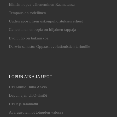
Eliniän nopea väheneminen Raamatussa
Tempaus on todellinen
Uuden apostolisen uskonpuhdistuksen erheet
Geneettinen entropia on hiljainen tappaja
Evoluutio on taikauskoa
Darwin-sanasto: Oppaasi evolutionistien tarinoille
LOPUN AIKA JA UFOT
UFO-ilmiö: Juha Ahvio
Lopun ajan UFO-ilmiöt
UFOt ja Raamattu
Avaruusolennot totuuden valossa