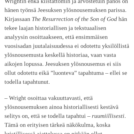
Wrightin ehkä kiistattomin ja arvostetuin panos on
hänen työnsä Jeesuksen ylösnousemuksen parissa.
Kirjassaan
The Resurrection of the Son of God
hän
tekee laajan historiallisen ja tekstuaalisen
analyysin osoittaakseen, että ensimmäisen
vuosisadan juutalaisuudessa ei odotettu yksilöllistä
ylösnousemusta keskellä historiaa, vaan vasta
aikojen lopussa. Jeesuksen ylösnousemus ei siis
ollut odotettu eikä ”luonteva” tapahtuma – ellei se
todella tapahtunut.
– Wright osoittaa vakuuttavasti, että
ylösnousemuksen ainoa historiallisesti kestävä
selitys on, että se todella tapahtui –
ruumiillisesti
.
Tämä on erityisen tärkeä näkökulma, koska
kristillisessä ajattelussa on pitkään ollut