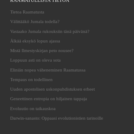
RAAMATULLISTA TIETOA
Tietoa Raamatusta
Välittääkö Jumala todella?
Vastaako Jumala rukouksiin tänä päivänä?
Älkää eksykö lopun ajassa
Mistä Ilmestyskirjan peto nousee?
Loppuun asti on oleva sota
Eliniän nopea väheneminen Raamatussa
Tempaus on todellinen
Uuden apostolisen uskonpuhdistuksen erheet
Geneettinen entropia on hiljainen tappaja
Evoluutio on taikauskoa
Darwin-sanasto: Oppaasi evolutionistien tarinoille