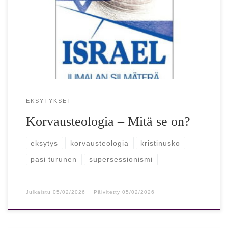
Viime aikoina on virinnyt keskustelua korvausteologiasta.
Olen itsekin tuota keskustelua ollut lietsomassa, koska
pidän sitä tarpeellisena. Kuva ja Sana julkaisi […]
EKSYTYKSET
Korvausteologia – Mitä se on?
eksytys
korvausteologia
kristinusko
pasi turunen
supersessionismi
Julkaistu
05/02/2026
Päivitetty
05/02/2026