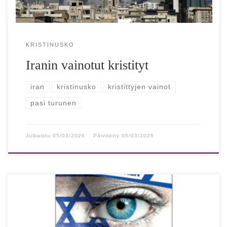
KRISTINUSKO
Iranin vainotut kristityt
iran
kristinusko
kristittyjen vainot
pasi turunen
Julkaistu
05/03/2026
Päivitetty
05/03/2026