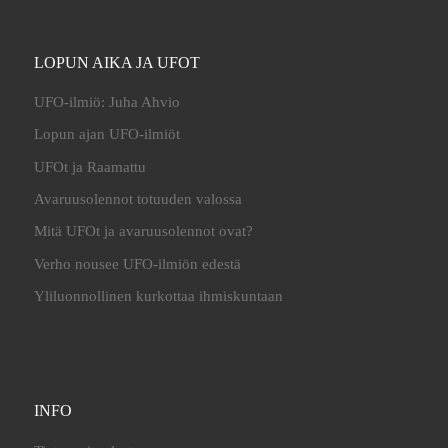
LOPUN AIKA JA UFOT
UFO-ilmiö: Juha Ahvio
Lopun ajan UFO-ilmiöt
UFOt ja Raamattu
Avaruusolennot totuuden valossa
Mitä UFOt ja avaruusolennot ovat?
Verho nousee UFO-ilmiön edestä
Yliluonnollinen kurkottaa ihmiskuntaan
INFO