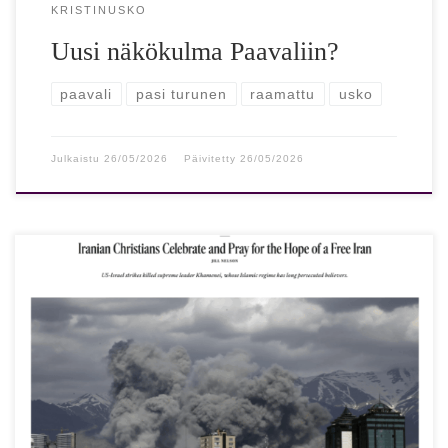
KRISTINUSKO
Uusi näkökulma Paavaliin?
paavali
pasi turunen
raamattu
usko
Julkaistu
26/05/2026
Päivitetty
26/05/2026
Iranin vainotut kristityt rukoilevat ja toivovat vapautta
Laajalti luettu Christianity Today -lehti julkaisi tuoreessa
verkkolehden numerossaan 1.3.2026 laajan artikkelin
iranliaisista […]