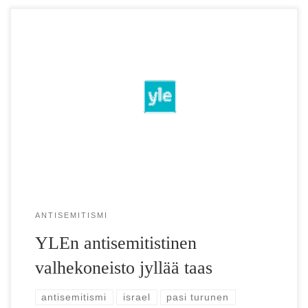
(Alkuperäinen otsikko alla) YLE:n huonoa uutisointia
Suomen laittomasta toiminnasta Länsirannalla ”Suomi
rahoittaa kouluja, siirto­kunta­laiset tuhoavat”, julisti YLE:n
verkkosivuilla julkaistu juttu […]
ANTISEMITISMI
YLEn antisemitistinen
valhekoneisto jyllää taas
antisemitismi
israel
pasi turunen