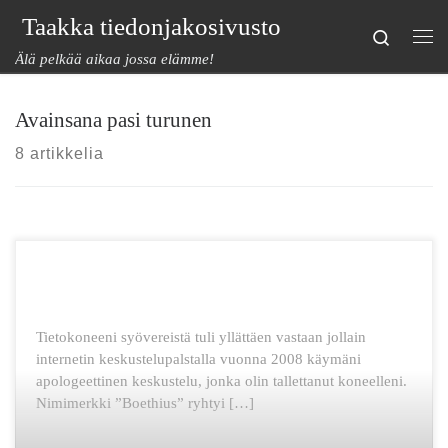
Taakka tiedonjakosivusto
Skip to content
Search
Val
Älä pelkää aikaa jossa elämme!
Avainsana pasi turunen
8 artikkelia
Tietokoneeni syövereistä tuli yllättäen vastaan jollain
internetin keskustelupalstalla vuonna 2008 käymäni
apologeettinen keskustelu, jonka olin tallettanut koneelleni.
Nimimerkki ”Boethius” ryhtyi […]