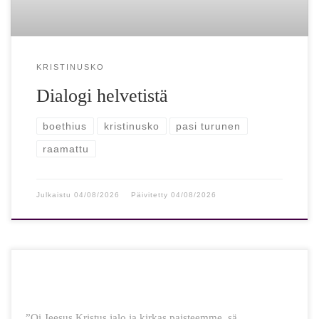
KRISTINUSKO
Dialogi helvetistä
boethius
kristinusko
pasi turunen
raamattu
Julkaistu
04/08/2026
Päivitetty
04/08/2026
”Oi Jeesus Kristus jalo ja kirkas paisteemme, sä