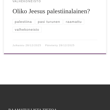
VALHEKONEISTO
Oliko Jeesus palestiinalainen?
palestiina
pasi turunen
raamattu
valhekoneisto
Julkaistu
28/12/2025
Päivitetty
28/12/2025