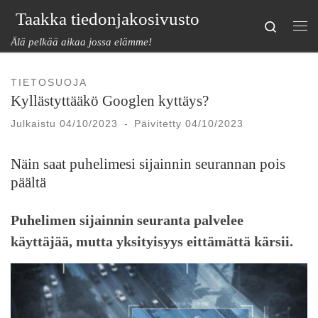
Taakka tiedonjakosivusto
Skip to content
Search
Val
Älä pelkää aikaa jossa elämme!
TIETOSUOJA
Kyllästyttääkö Googlen kyttäys?
Julkaistu
04/10/2023
-
Päivitetty
04/10/2023
Näin saat puhelimesi sijainnin seurannan pois
päältä
Puhelimen sijainnin seuranta palvelee
käyttäjää, mutta yksityisyys eittämättä kärsii.