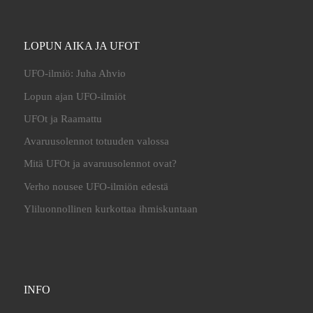
LOPUN AIKA JA UFOT
UFO-ilmiö: Juha Ahvio
Lopun ajan UFO-ilmiöt
UFOt ja Raamattu
Avaruusolennot totuuden valossa
Mitä UFOt ja avaruusolennot ovat?
Verho nousee UFO-ilmiön edestä
Yliluonnollinen kurkottaa ihmiskuntaan
INFO