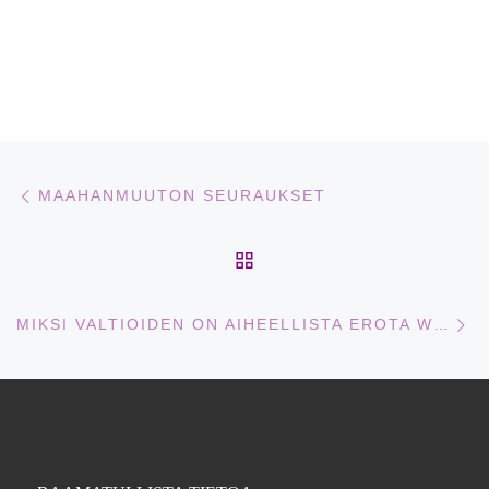
Artikkelien navigointi
Edellinen
MAAHANMUUTON SEURAUKSET
ARTIKKELISIVULLE
Se
MIKSI VALTIOIDEN ON AIHEELLISTA EROTA WHO:STA