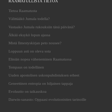
RAAMATULLISTA TIETOA
Tietoa Raamatusta
Välittääkö Jumala todella?
Vastaako Jumala rukouksiin tänä päivänä?
Älkää eksykö lopun ajassa
Mistä Ilmestyskirjan peto nousee?
Loppuun asti on oleva sota
Eliniän nopea väheneminen Raamatussa
Tempaus on todellinen
Uuden apostolisen uskonpuhdistuksen erheet
Geneettinen entropia on hiljainen tappaja
Evoluutio on taikauskoa
Darwin-sanasto: Oppaasi evolutionistien tarinoille