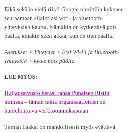
Eikä sekään vielä riitä! Google nimittäin kykenee
seuraamaan sijaintiasi wifi- ja bluetooth-
yhteyksien kautta. Nämäkin on kytkettävä pois
päältä, ainakin siksi aikaa, kun on tien päällä.
Asetukset > Yhteydet > Etsi Wi-Fi ja Bluetooth-
yhteyksiä > kytke pois päältä
LUE MYÖS:
Huijaussivusto keräsi rahaa Punaisen Ristin
nimissä – tämän takia organisaatioiden on
huolehdittava verkkotunnuksistaan
Tämän lisäksi on mahdollisesti myös evättävä