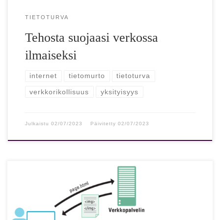
TIETOTURVA
Tehosta suojaasi verkossa
ilmaiseksi
internet
tietomurto
tietoturva
verkkorikollisuus
yksityisyys
Julkaistu
02/07/2023
Päivitetty
02/07/2023
Seurantapikseli paljastaa sinusta verkossa tietoa
huomaamattasi Kaikkea nettitoimintaasi tarkkaillaan,