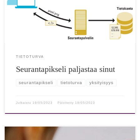
eivätkä evästeet ole ainoa seurantakeino. Vähemmälle
julkiselle huomiolle jääneet näkymättömät pikselit […]
TIETOTURVA
Seurantapikseli paljastaa sinut
seurantapikseli
tietoturva
yksityisyys
Julkaistu
19/05/2023
Päivitetty
19/05/2023