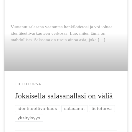
Vuotanut sala­sana vaarantaa henkilö­tietosi ja voi johtaa
identiteetti­varkauteen verkossa. Lue, miten tämä on
mahdollista. Salasana on usein ainoa asia, joka […]
TIETOTURVA
Jokaisella salasanallasi on väliä
identiteettivarkaus
salasanat
tietoturva
yksityisyys