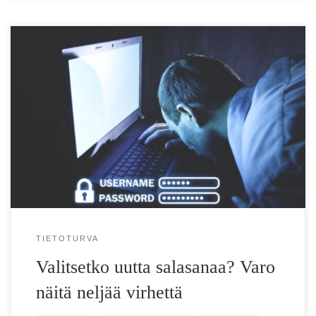
”Salasana” ei ole hyvä salasana, vaikka siihen lisäisi
miukumaukun tai numeron. Myös kirjainten sekamelska voi
kuitenkin olla salasanana huono, jos […]
TIETOTURVA
Valitsetko uutta salasanaa? Varo
näitä neljää virhettä