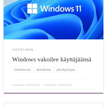
”Windows vakoilee käyttäjäänsä” – suosittu väite pantiin
testiin, tulokset voivat järkyttää Suositulla YouTube-
kanavalla päätettiin testata, minkä verran Windows 11
”soittelee […]
TIETOTURVA
Windows vakoilee käyttäjäänsä
tietoturva
windows
yksityisyys
Julkaistu
14/02/2023
Päivitetty
14/02/2023