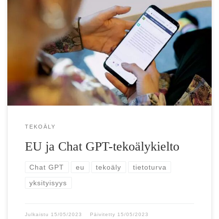
EU haluaa kieltää tekoälyn käytön ihmisten pisteytykseen,
manipulointiin ja etä­tunnistukseen Yleiskäyttöisten
tekoälyjärjestelmien kuten Chat GPT:n vauhdikas kehitys
herättää huolta EU-parlamentissa. […]
TEKOÄLY
EU ja Chat GPT-tekoälykielto
Chat GPT
eu
tekoäly
tietoturva
yksityisyys
Julkaistu
15/05/2023
Päivitetty
15/05/2023