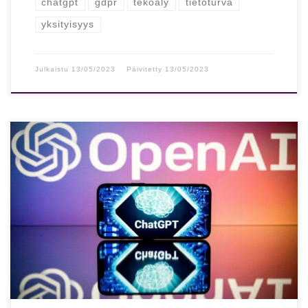
chatgpt
gdpr
tekoäly
tietoturva
yksityisyys
Julkaistu
13/05/2023
Päivitetty
13/05/2023
Professorin huoli on, että tekoäly on ilmastonmuutosta
suurempi uhka Nick Bostromin mukaan tekoälyn
kehittämisessä on edettävä maltilla. Oxfordin yliopiston
professori […]