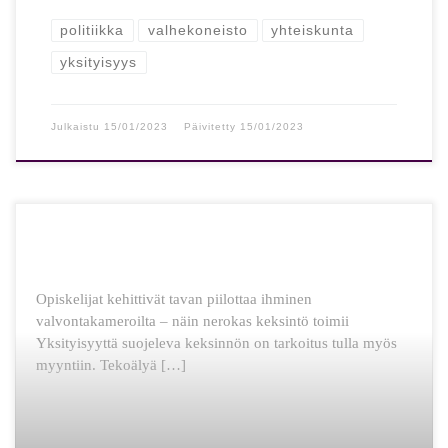
politiikka
valhekoneisto
yhteiskunta
yksityisyys
Julkaistu
15/01/2023
Päivitetty
15/01/2023
Opiskelijat kehittivät tavan piilottaa ihminen
valvontakameroilta – näin nerokas keksintö toimii
Yksityisyyttä suojeleva keksinnön on tarkoitus tulla myös
myyntiin. Tekoälyä […]