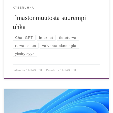
KYBERUHKA
Ilmastonmuutosta suurempi
uhka
Chat GPT
internet
tietoturva
turvallisuus
valvontateknologia
yksityisyys
Julkaistu
11/04/2023
Päivitetty
11/04/2023