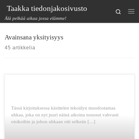
Taakka tiedonjakosivusto
Skip to content
Search
Val
Älä pelkää aikaa jossa elämme!
Avainsana yksityisyys
45 artikkelia
Tässä kirjoituksessa käsittelen tekoälyn muodostamaa
uhkaa, joka on nyt juuri näinä aikoina noussut vahvasti
otsikoihin ja johon uhkaan otti selkeän […]