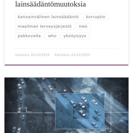
lainsäädäntömuutoksia
kansainvälinen lainsäädäntö
korruptio
maailman terveysjärjestö
nwo
pakkovalta
who
yksityisyys
Julkaistu
24/10/2023
Päivitetty
24/10/2023
Näin saat puhelimesi sijainnin seurannan pois päältä
Puhelimen sijainnin seuranta palvelee käyttäjää, mutta
yksityisyys eittämättä kärsii. Puhelimissa oleva gps eli […]