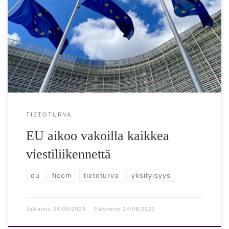
Raskasta kritiikkiä: Käytännössä tarkoittaa salauksen
kieltämistä, ”perusoikeudet romukoppaan” Euroopan
komission asetusehdotuksen lapsiin kohdistuvan
seksuaaliväkivallan ehkäisyä ja torjuntaa koskevista
säännöistä pelätään […]
TIETOTURVA
EU aikoo vakoilla kaikkea
viestiliikennettä
eu
ficom
tietoturva
yksityisyys
Julkaistu
24/09/2023
Päivitetty
24/09/2023