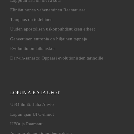
Loppuun asti on oleva sota
Eliniän nopea väheneminen Raamatussa
Tempaus on todellinen
Uuden apostolisen uskonpuhdistuksen erheet
Geneettinen entropia on hiljainen tappaja
Evoluutio on taikauskoa
Darwin-sanasto: Oppaasi evolutionistien tarinoille
LOPUN AIKA JA UFOT
UFO-ilmiö: Juha Ahvio
Lopun ajan UFO-ilmiöt
UFOt ja Raamattu
Avaruusolennot totuuden valossa