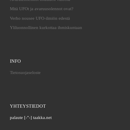
Mitä UFOt ja avaruusolennot ovat?
Verho nousee UFO-ilmiön edestä
Yliluonnollinen kurkottaa ihmiskuntaan
INFO
Tietosuojaseloste
YHTEYSTIEDOT
palaute [-”-] taakka.net