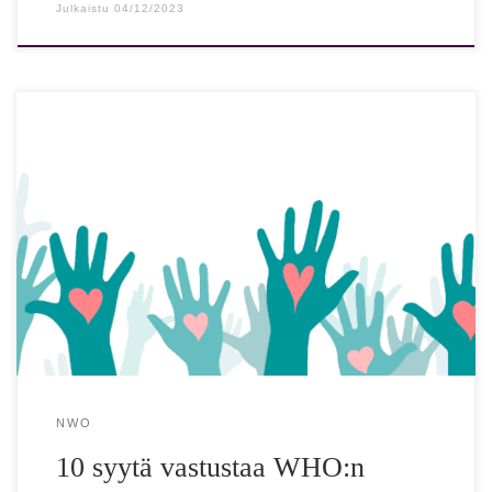
Julkaistu
04/12/2023
10 syytä vastustaa Maailman terveysjärjestö WHO:n
ehdottamia muutoksia kansainväliseen lainsäädäntöön
Maailman terveysjärjestö (WHO) on neuvotellut vuodesta
2022 lähtien kahdesta kansainvälistä […]
NWO
10 syytä vastustaa WHO:n