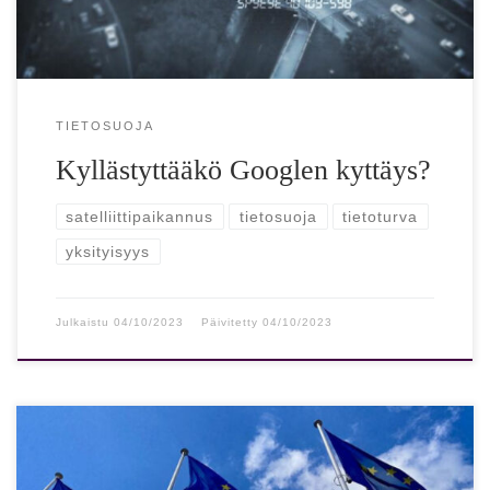
TIETOSUOJA
Kyllästyttääkö Googlen kyttäys?
satelliittipaikannus
tietosuoja
tietoturva
yksityisyys
Julkaistu
04/10/2023
Päivitetty
04/10/2023