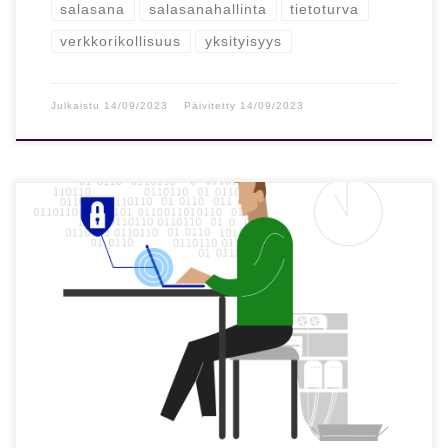
salasana
salasanahallinta
tietoturva
verkkorikollisuus
yksityisyys
Julkaistu
14/09/2023
Päivitetty
14/09/2023
5 nopeaa ja ilmaista tapaa tehostaa suojaasi verkossa
Turvallisuutesi lisääminen verkossa voi olla myös ilmaista
ja vaivatonta. Näiden 5 vihjeen […]