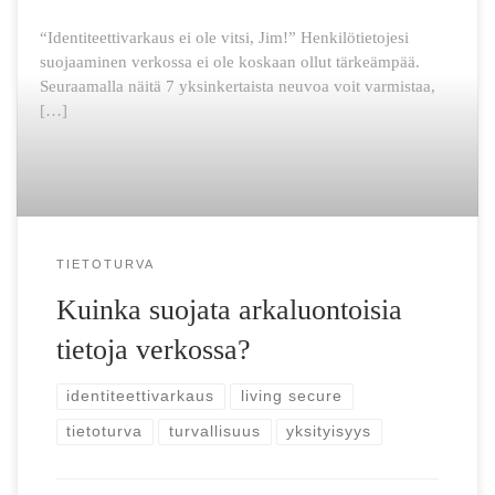
“Identiteetti­varkaus ei ole vitsi, Jim!” Henkilö­tietojesi
suojaaminen verkossa ei ole koskaan ollut tärkeämpää.
Seuraamalla näitä 7 yksin­kertaista neuvoa voit varmistaa,
[…]
TIETOTURVA
Kuinka suojata arka­luontoisia
tietoja verkossa?
identiteettivarkaus
living secure
tietoturva
turvallisuus
yksityisyys