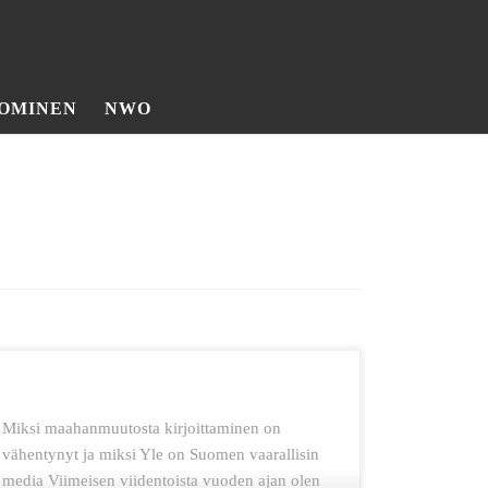
OMINEN
NWO
Miksi maahanmuutosta kirjoittaminen on
vähentynyt ja miksi Yle on Suomen vaarallisin
media Viimeisen viidentoista vuoden ajan olen