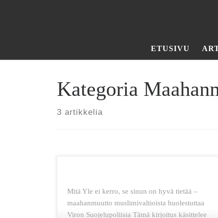
Skip to content
ETUSIVU
AR
Kategoria Maahan
3 artikkelia
Mitä Yle ei kerro, se sinun on hyvä tietää –
maahanmuutto muslimivaltioista huolestuttaa
Viron Suojelupoliisia Tämä kirjoitus käsittelee