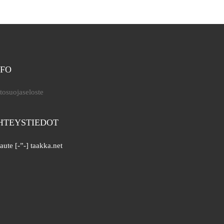
NFO
tosuojaseloste
HTEYSTIEDOT
aute [-”-] taakka.net