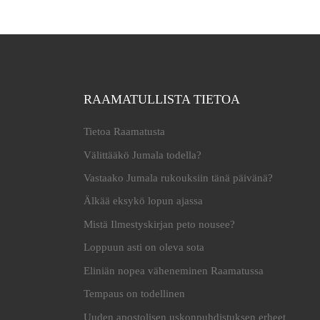
RAAMATULLISTA TIETOA
Tietoa Raamatusta
Välittääkö Jumala todella?
Vastaako Jumala rukouksiin tänä päivänä?
Älkää eksykö lopun ajassa
Mistä Ilmestyskirjan peto nousee?
Loppuun asti on oleva sota
Eliniän nopea väheneminen Raamatussa
Tempaus on todellinen
Uuden apostolisen uskonpuhdistuksen erheet