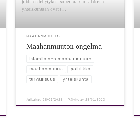
joiden edellytykset sopeutua ruotsalaiseen
yhteiskuntaan ovat […]
MAAHANMUUTTO
Maahanmuuton ongelma
islamilainen maahanmuutto
maahanmuutto
politiikka
turvallisuus
yhteiskunta
Julkaistu
28/01/2023
Päivitetty
28/01/2023