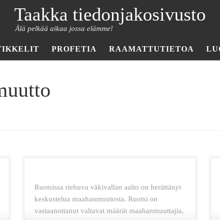
Taakka tiedonjakosivusto
Älä pelkää aikaa jossa elämme!
TIKKELIT
PROFETIA
RAAMATTUTIETOA
LU
muutto
Ruotsissa riehuva väkivallan aalto on herättänyt
keskustelua maahanmuutosta. Ruotsi on
vastaanottanut valtavat määrät maahanmuuttajia,