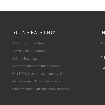
LOPUN AIKA JA UFOT
I
UFO-ilmiö: Juha Ahvio
Tie
Lopun ajan UFO-ilmiöt
Y
UFOt ja Raamattu
Avaruusolennot totuuden valossa
pal
Mitä UFOt ja avaruusolennot ovat?
Verho nousee UFO-ilmiön edestä
Yliluonnollinen kurkottaa ihmiskuntaan