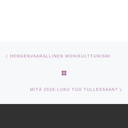
Artikkelien navigointi
Edellinen
HENGENVAARALLINEN MONIKULTTURISMI
ARTIKKELISIVULLE
Se
MITÄ 2020-LUKU TUO TULLESSAAN?