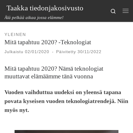
Taakka tiedonjakosivusto
Skip to content
Search
Val
Älä pelkää aikaa jossa elämme!
YLEINEN
Mitä tapahtuu 2020? -Teknologiat
Julkaistu
02/01/2020
-
Päivitetty
30/11/2022
Mitä tapahtuu 2020? Nämä teknologiat
muuttavat elämäämme tänä vuonna
Vuoden vaihduttua uudeksi on yleensä tapana
povata kyseisen vuoden teknologiatrendejä. Niin
myös nyt.