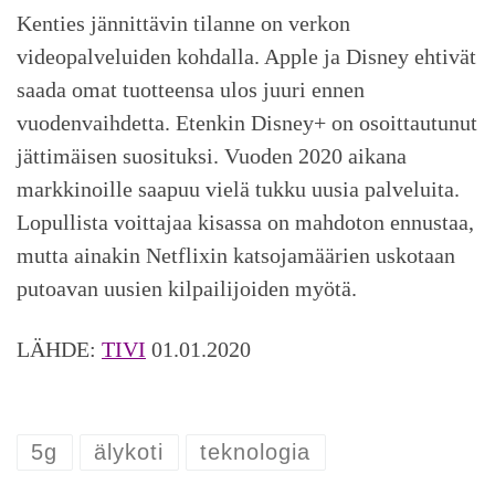
Kenties jännittävin tilanne on verkon
videopalveluiden kohdalla. Apple ja Disney ehtivät
saada omat tuotteensa ulos juuri ennen
vuodenvaihdetta. Etenkin Disney+ on osoittautunut
jättimäisen suosituksi. Vuoden 2020 aikana
markkinoille saapuu vielä tukku uusia palveluita.
Lopullista voittajaa kisassa on mahdoton ennustaa,
mutta ainakin Netflixin katsojamäärien uskotaan
putoavan uusien kilpailijoiden myötä.
LÄHDE:
TIVI
01.01.2020
5g
älykoti
teknologia