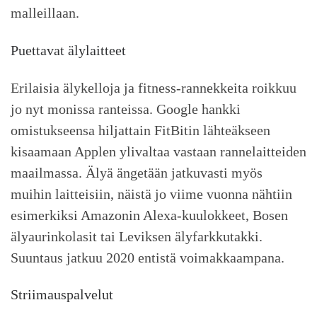
malleillaan.
Puettavat älylaitteet
Erilaisia älykelloja ja fitness-rannekkeita roikkuu
jo nyt monissa ranteissa. Google hankki
omistukseensa hiljattain FitBitin lähteäkseen
kisaamaan Applen ylivaltaa vastaan rannelaitteiden
maailmassa. Älyä ängetään jatkuvasti myös
muihin laitteisiin, näistä jo viime vuonna nähtiin
esimerkiksi Amazonin Alexa-kuulokkeet, Bosen
älyaurinkolasit tai Leviksen älyfarkkutakki.
Suuntaus jatkuu 2020 entistä voimakkaampana.
Striimauspalvelut