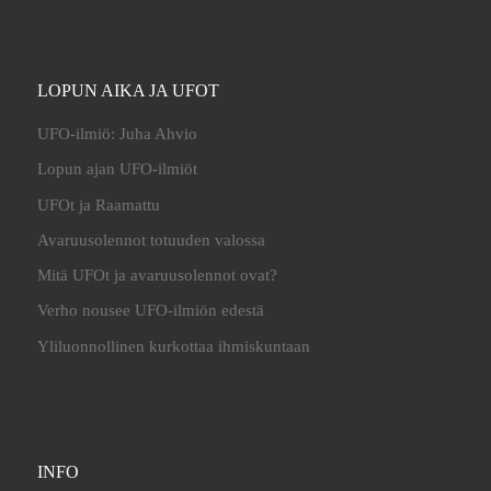
LOPUN AIKA JA UFOT
UFO-ilmiö: Juha Ahvio
Lopun ajan UFO-ilmiöt
UFOt ja Raamattu
Avaruusolennot totuuden valossa
Mitä UFOt ja avaruusolennot ovat?
Verho nousee UFO-ilmiön edestä
Yliluonnollinen kurkottaa ihmiskuntaan
INFO