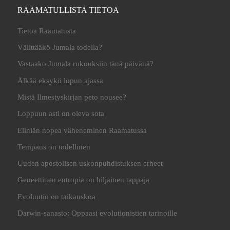
RAAMATULLISTA TIETOA
Tietoa Raamatusta
Välittääkö Jumala todella?
Vastaako Jumala rukouksiin tänä päivänä?
Älkää eksykö lopun ajassa
Mistä Ilmestyskirjan peto nousee?
Loppuun asti on oleva sota
Eliniän nopea väheneminen Raamatussa
Tempaus on todellinen
Uuden apostolisen uskonpuhdistuksen erheet
Geneettinen entropia on hiljainen tappaja
Evoluutio on taikauskoa
Darwin-sanasto: Oppaasi evolutionistien tarinoille