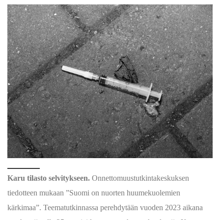
Karu tilasto selvitykseen.
Onnettomuustutkintakeskuksen
tiedotteen mukaan ”Suomi on nuorten huumekuolemien
kärkimaa”. Teematutkinnassa perehdytään vuoden 2023 aikana