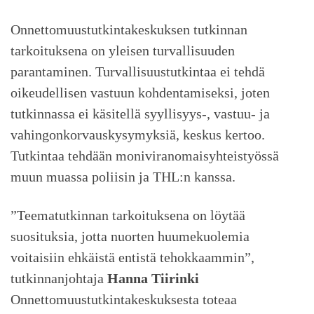
Onnettomuustutkintakeskuksen tutkinnan
tarkoituksena on yleisen turvallisuuden
parantaminen. Turvallisuustutkintaa ei tehdä
oikeudellisen vastuun kohdentamiseksi, joten
tutkinnassa ei käsitellä syyllisyys-, vastuu- ja
vahingonkorvauskysymyksiä, keskus kertoo.
Tutkintaa tehdään moniviranomaisyhteistyössä
muun muassa poliisin ja THL:n kanssa.
”Teematutkinnan tarkoituksena on löytää
suosituksia, jotta nuorten huumekuolemia
voitaisiin ehkäistä entistä tehokkaammin”,
tutkinnanjohtaja
Hanna Tiirinki
Onnettomuustutkintakeskuksesta toteaa