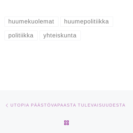
huumekuolemat
huumepolitiikka
politiikka
yhteiskunta
Artikkelien navigointi
Edellinen
UTOPIA PÄÄSTÖVAPAASTA TULEVAISUUDESTA
ARTIKKELISIVULLE