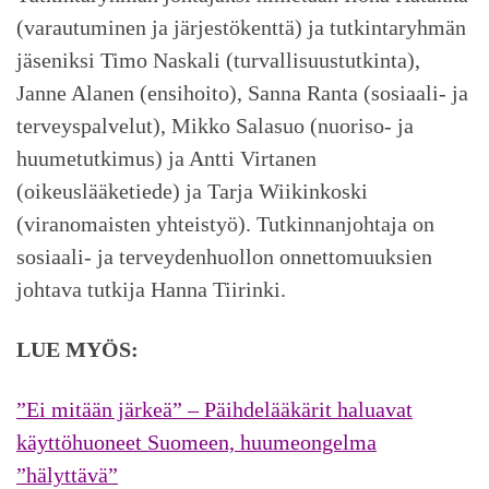
(varautuminen ja järjestökenttä) ja tutkintaryhmän
jäseniksi Timo Naskali (turvallisuustutkinta),
Janne Alanen (ensihoito), Sanna Ranta (sosiaali- ja
terveyspalvelut), Mikko Salasuo (nuoriso- ja
huumetutkimus) ja Antti Virtanen
(oikeuslääketiede) ja Tarja Wiikinkoski
(viranomaisten yhteistyö). Tutkinnanjohtaja on
sosiaali- ja terveydenhuollon onnettomuuksien
johtava tutkija Hanna Tiirinki.
LUE MYÖS:
”Ei mitään järkeä” – Päihdelääkärit haluavat
käyttöhuoneet Suomeen, huumeongelma
”hälyttävä”