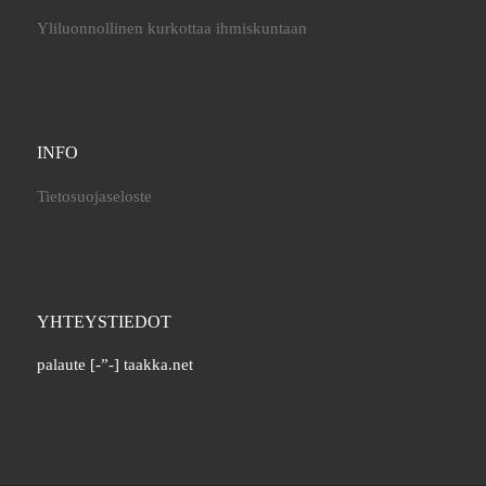
Yliluonnollinen kurkottaa ihmiskuntaan
INFO
Tietosuojaseloste
YHTEYSTIEDOT
palaute [-”-] taakka.net