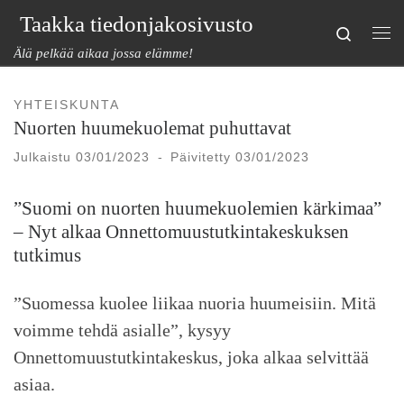
Taakka tiedonjakosivusto
Skip to content
Search
Val
Älä pelkää aikaa jossa elämme!
YHTEISKUNTA
Nuorten huumekuolemat puhuttavat
Julkaistu
03/01/2023
-
Päivitetty
03/01/2023
”Suomi on nuorten huumekuolemien kärkimaa”
– Nyt alkaa Onnettomuustutkintakeskuksen
tutkimus
”Suomessa kuolee liikaa nuoria huumeisiin. Mitä
voimme tehdä asialle”, kysyy
Onnettomuustutkintakeskus, joka alkaa selvittää
asiaa.