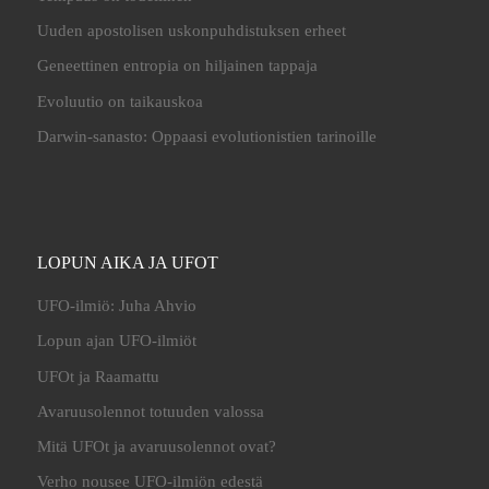
Uuden apostolisen uskonpuhdistuksen erheet
Geneettinen entropia on hiljainen tappaja
Evoluutio on taikauskoa
Darwin-sanasto: Oppaasi evolutionistien tarinoille
LOPUN AIKA JA UFOT
UFO-ilmiö: Juha Ahvio
Lopun ajan UFO-ilmiöt
UFOt ja Raamattu
Avaruusolennot totuuden valossa
Mitä UFOt ja avaruusolennot ovat?
Verho nousee UFO-ilmiön edestä