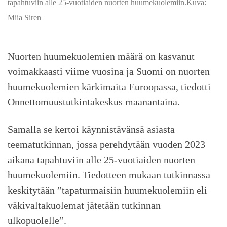
tapahtuviin alle 25-vuotiaiden nuorten huumekuolemiin.Kuva:
Miia Siren
Nuorten huumekuolemien määrä on kasvanut
voimakkaasti viime vuosina ja Suomi on nuorten
huumekuolemien kärkimaita Euroopassa, tiedotti
Onnettomuustutkintakeskus maanantaina.
Samalla se kertoi käynnistävänsä asiasta
teematutkinnan, jossa perehdytään vuoden 2023
aikana tapahtuviin alle 25-vuotiaiden nuorten
huumekuolemiin. Tiedotteen mukaan tutkinnassa
keskitytään ”tapaturmaisiin huumekuolemiin eli
väkivaltakuolemat jätetään tutkinnan
ulkopuolelle”.