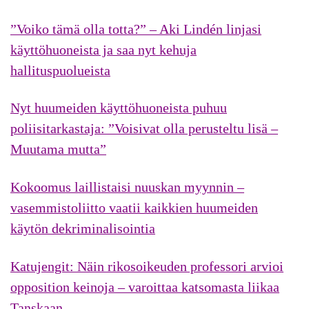
”Voiko tämä olla totta?” – Aki Lindén linjasi
käyttöhuoneista ja saa nyt kehuja
hallituspuolueista
Nyt huumeiden käyttöhuoneista puhuu
poliisitarkastaja: ”Voisivat olla perusteltu lisä –
Muutama mutta”
Kokoomus laillistaisi nuuskan myynnin –
vasemmistoliitto vaatii kaikkien huumeiden
käytön dekriminalisointia
Katujengit: Näin rikosoikeuden professori arvioi
opposition keinoja – varoittaa katsomasta liikaa
Tanskaan