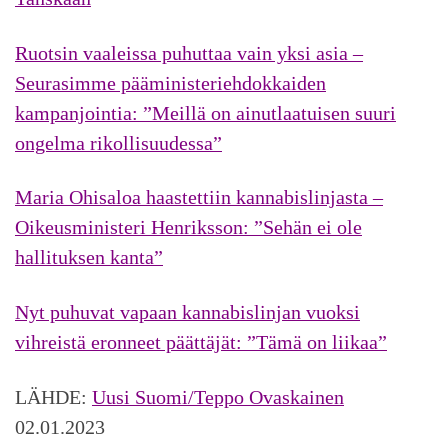
Ruotsin vaaleissa puhuttaa vain yksi asia –
Seurasimme pääministeriehdokkaiden
kampanjointia: ”Meillä on ainutlaatuisen suuri
ongelma rikollisuudessa”
Maria Ohisaloa haastettiin kannabislinjasta –
Oikeusministeri Henriksson: ”Sehän ei ole
hallituksen kanta”
Nyt puhuvat vapaan kannabislinjan vuoksi
vihreistä eronneet päättäjät: ”Tämä on liikaa”
LÄHDE:
Uusi Suomi/Teppo Ovaskainen
02.01.2023