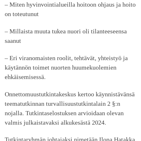
– Miten hyvinvointialueilla hoitoon ohjaus ja hoito
on toteutunut
– Millaista muuta tukea nuori oli tilanteeseensa
saanut
– Eri viranomaisten roolit, tehtävät, yhteistyö ja
käytännön toimet nuorten huumekuolemien
ehkäisemisessä.
Onnettomuustutkintakeskus kertoo käynnistävänsä
teematutkinnan turvallisuustutkintalain 2 §:n
nojalla. Tutkintaselostuksen arvioidaan olevan
valmis julkaistavaksi alkukesästä 2024.
Tutkintaryhmän johtajaksi nimetään Ilona Hatakka