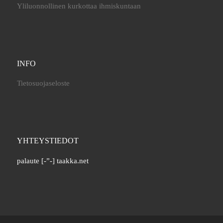
Yliluonnollinen kurkottaa ihmiskuntaan
INFO
Tietosuojaseloste
YHTEYSTIEDOT
palaute [-”-] taakka.net