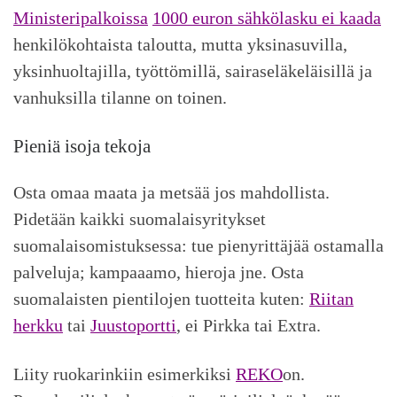
Ministeripalkoissa
1000 euron sähkölasku ei kaada
henkilökohtaista taloutta, mutta yksinasuvilla,
yksinhuoltajilla, työttömillä, sairaseläkeläisillä ja
vanhuksilla tilanne on toinen.
Pieniä isoja tekoja
Osta omaa maata ja metsää jos mahdollista.
Pidetään kaikki suomalaisyritykset
suomalaisomistuksessa: tue pienyrittäjää ostamalla
palveluja; kampaaamo, hieroja jne. Osta
suomalaisten pientilojen tuotteita kuten:
Riitan
herkku
tai
Juustoportti
, ei Pirkka tai Extra.
Liity ruokarinkiin esimerkiksi
REKO
on.