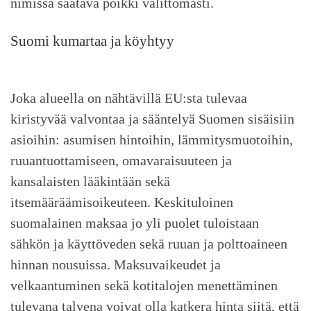
nimissä saatava poikki välittömästi.
Suomi kumartaa ja köyhtyy
Joka alueella on nähtävillä EU:sta tulevaa
kiristyvää valvontaa ja sääntelyä Suomen sisäisiin
asioihin: asumisen hintoihin, lämmitysmuotoihin,
ruuantuottamiseen, omavaraisuuteen ja
kansalaisten lääkintään sekä
itsemääräämisoikeuteen. Keskituloinen
suomalainen maksaa jo yli puolet tuloistaan
sähkön ja käyttöveden sekä ruuan ja polttoaineen
hinnan nousuissa. Maksuvaikeudet ja
velkaantuminen sekä kotitalojen menettäminen
tulevana talvena voivat olla katkera hinta siitä, että