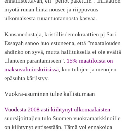
ennallistettavan, eli “pellot pakettiin”. Inflaation
myötä ruuan hinta nousee ja riippuvuus
ulkomaisesta ruuantuotannosta kasvaa.
Kansanedustaja, kristillisdemokraattien pj Sari
Essayah sanoo huolestuneena, että ”maatalouden
ahdinko on syvä, mutta hallituksella ei ole eväitä
tilanteen parantamiseen”.
15%
m
a
a
t
i
l
o
i
s
t
a
on
maksuvalmiuskriisissä
, kun tulojen ja menojen
epäsuhta kärjistyy.
Vuokra-asuminen tulee kallistumaan
Vuodesta 2008 asti kiihtynyt ulkomaalaisten
suursijoittajien tulo Suomen vuokramarkkinoille
on kiihtynyt entisestään. Tämä voi ennakoida