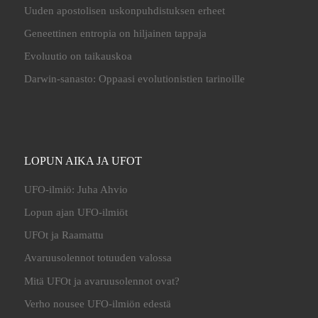
Uuden apostolisen uskonpuhdistuksen erheet
Geneettinen entropia on hiljainen tappaja
Evoluutio on taikauskoa
Darwin-sanasto: Oppaasi evolutionistien tarinoille
LOPUN AIKA JA UFOT
UFO-ilmiö: Juha Ahvio
Lopun ajan UFO-ilmiöt
UFOt ja Raamattu
Avaruusolennot totuuden valossa
Mitä UFOt ja avaruusolennot ovat?
Verho nousee UFO-ilmiön edestä