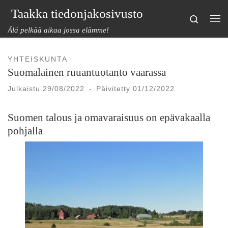
Taakka tiedonjakosivusto
Skip to content
Search
Val
Älä pelkää aikaa jossa elämme!
YHTEISKUNTA
Suomalainen ruuantuotanto vaarassa
Julkaistu
29/08/2022
-
Päivitetty
01/12/2022
Suomen talous ja omavaraisuus on epävakaalla
pohjalla