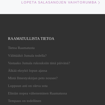
LOPETA SALASANOJEN VAIHTORUMBA
RAAMATULLISTA TIETOA
Tietoa Raamatusta
Välittääkö Jumala todella?
Vastaako Jumala rukouksiin tänä päivänä?
Älkää eksykö lopun ajassa
Mistä Ilmestyskirjan peto nousee?
Loppuun asti on oleva sota
Eliniän nopea väheneminen Raamatussa
Tempaus on todellinen