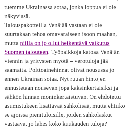
tuemme Ukrainassa sotaa, jonka loppua ei ole
näkyvissä.
Talouspakotteilla Venäjää vastaan ei ole
suurtakaan tehoa omavaraiseen isoon maahan,
mutta
niillä on jo ollut heikentävä vaikutus
Suomen talouteen
. Työpaikkoja katoaa Venäjän
viennin ja yritysten myötä – verotuloja jää
saamatta. Polttoainehinnat olivat nousussa jo
ennen Ukrainan sotaa. Nyt ruuan hintojen
ennustetaan nousevan jopa kaksinkertaisiksi ja
sähkön hinnan moninkertaistuvan. On ehdotettu
asumistukeen lisättävää sähkölisää, mutta ehtiikö
se ajoissa pienituloisille, joiden sähkölaskut
vastaavat jo lähes koko kuukauden tuloja?