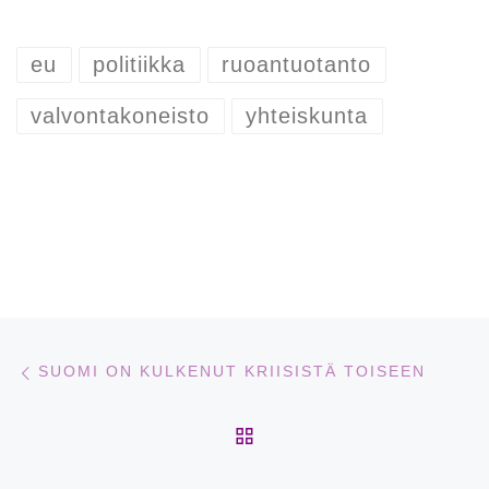
eu
politiikka
ruoantuotanto
valvontakoneisto
yhteiskunta
Artikkelien navigointi
Edellinen
SUOMI ON KULKENUT KRIISISTÄ TOISEEN
ARTIKKELISIVULLE
Se