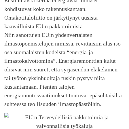
Ensimmäistä kertaa energiavaatimukset
kohdistuvat koko rakennuskantaan.
Omakotitaloliitto on järkyttynyt uusista
kaavailluista EU:n pakkotoimista.
Niin sanottujen EU:n yhdenvertaisten
ilmastoponnistelujen nimissä, revittäisiin alas iso
osa suomalaisten kodeista “energia-ja
ilmastokelvottomina”. Energiaremonttien kulut
olisivat niin suuret, että syrjäseudun eläkeläinen
tai työtön yksinhuoltaja tuskin pystyy niitä
kustantamaan. Pienten talojen
energiamuutosvaatimukset tuntuvat epäsuhtaisilta
suhteessa teollisuuden ilmastopäästöihin.