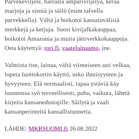
Parvekeviljele, harrasta ämpäriviljelyä, kerää
marjoja ja sieniä ja säilö (esim talvella
parvekkella). Vältä ja boikotoi kansainvälisiä
merkkejä ja ketjuja. Suosi kivijalkakauppaa,
boikotoi Amazonia ja muita jättiverkkokauppoja.
Osta käytettyä:
tori.fi
,
vaatelainaamo
, jne.
Valmista itse, lainaa, vältä viimeiseen asti velkaa,
lopeta luottokortin käyttö, usko ihmisyyteen ja
hyvyyteen. Elä normaalisti, tapaa ystäviä käy
luonnossa syö terveellisesti, puhu, vaikuta, lähetä
kirjeita kansanedustajille. Säilytä ja vaali
kansanperinteitä kansallistunnetta.
LÄHDE:
MKRSUOMI.fi
26.08.2022