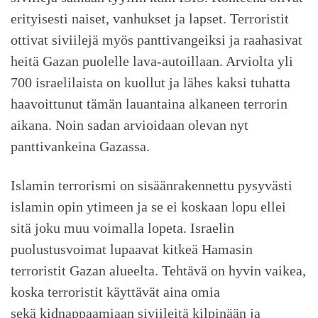
erityisesti naiset, vanhukset ja lapset. Terroristit
ottivat siviilejä myös panttivangeiksi ja raahasivat
heitä Gazan puolelle lava-autoillaan. Arviolta yli
700 israelilaista on kuollut ja lähes kaksi tuhatta
haavoittunut tämän lauantaina alkaneen terrorin
aikana. Noin sadan arvioidaan olevan nyt
panttivankeina Gazassa.
Islamin terrorismi on sisäänrakennettu pysyvästi
islamin opin ytimeen ja se ei koskaan lopu ellei
sitä joku muu voimalla lopeta. Israelin
puolustusvoimat lupaavat kitkeä Hamasin
terroristit Gazan alueelta. Tehtävä on hyvin vaikea,
koska terroristit käyttävät aina omia
sekä kidnappaamiaan siviileitä kilpinään ja