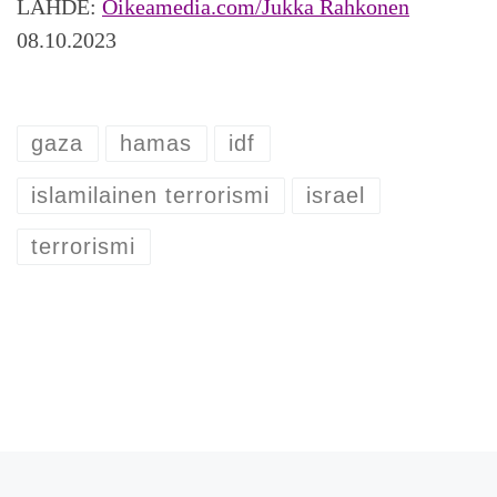
LÄHDE:
Oikeamedia.com/Jukka Rahkonen
08.10.2023
gaza
hamas
idf
islamilainen terrorismi
israel
terrorismi
Artikkelien navigointi
Edellinen