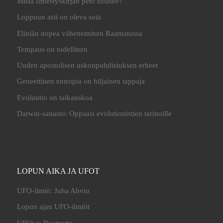
Mistä Ilmestyskirjan peto nousee?
Loppuun asti on oleva sota
Eliniän nopea väheneminen Raamatussa
Tempaus on todellinen
Uuden apostolisen uskonpuhdistuksen erheet
Geneettinen entropia on hiljainen tappaja
Evoluutio on taikauskoa
Darwin-sanasto: Oppaasi evolutionistien tarinoille
LOPUN AIKA JA UFOT
UFO-ilmiö: Juha Ahvio
Lopun ajan UFO-ilmiöt
UFOt ja Raamattu