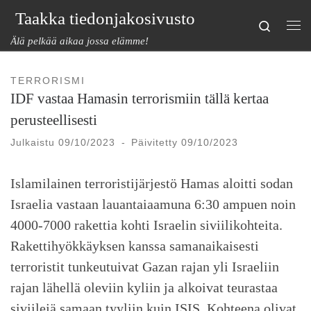
Taakka tiedonjakosivusto
Skip to content
Search
Val
Älä pelkää aikaa jossa elämme!
TERRORISMI
IDF vastaa Hamasin terrorismiin tällä kertaa
perusteellisesti
Julkaistu
09/10/2023
-
Päivitetty
09/10/2023
Islamilainen terroristijärjestö Hamas aloitti sodan
Israelia vastaan lauantaiaamuna 6:30 ampuen noin
4000-7000 rakettia kohti Israelin siviilikohteita.
Rakettihyökkäyksen kanssa samanaikaisesti
terroristit tunkeutuivat Gazan rajan yli Israeliin
rajan lähellä oleviin kyliin ja alkoivat teurastaa
siviilejä samaan tyyliin kuin ISIS. Kohteena olivat