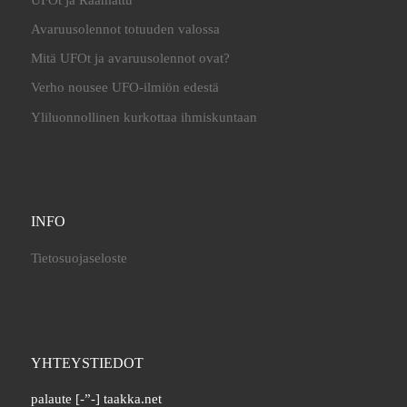
Avaruusolennot totuuden valossa
Mitä UFOt ja avaruusolennot ovat?
Verho nousee UFO-ilmiön edestä
Yliluonnollinen kurkottaa ihmiskuntaan
INFO
Tietosuojaseloste
YHTEYSTIEDOT
palaute [-”-] taakka.net