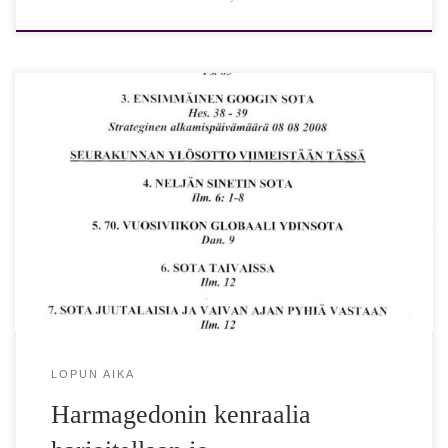
Hamasin terroristien hyökkäys Israeliin lokakuun alussa, on
synnyttänyt monia ajatuksia. Monet yksityiskohdat niin
terroristien hyökkäyksessä, kuin myös tapaan, jolla
maailma […]
LOPUN AIKA
Harmagedonin kenraalia