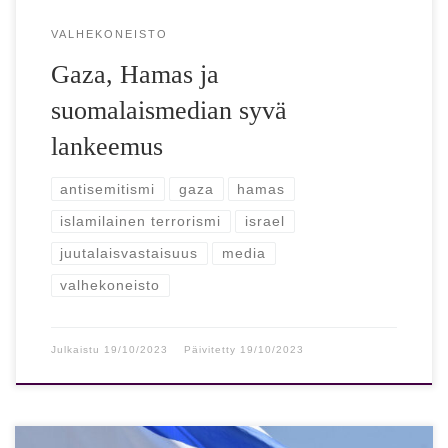
VALHEKONEISTO
Gaza, Hamas ja
suomalaismedian syvä
lankeemus
antisemitismi
gaza
hamas
islamilainen terrorismi
israel
juutalaisvastaisuus
media
valhekoneisto
Julkaistu
19/10/2023
Päivitetty
19/10/2023