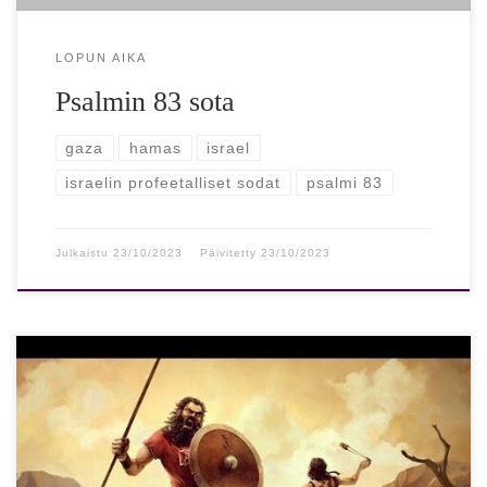
LOPUN AIKA
Psalmin 83 sota
gaza
hamas
israel
israelin profeetalliset sodat
psalmi 83
Julkaistu
23/10/2023
Päivitetty
23/10/2023
Nykyisessä Israelin ja Hamasin välisessä sodassa Israelin
tavoitteena on tuhota Hamas kokonaan ja muuttaa Gazan