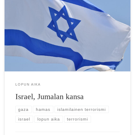
Viime päivien aikana maailma on joutunut seuraamaan
uutisia terroristijärjestö Hamasin raakalaismaisesta
hyökkäyksestä Israeliin. Hyökkäys yllätti täysin Israelin,
joka luotti liikaa […]
LOPUN AIKA
Israel, Jumalan kansa
gaza
hamas
islamilainen terrorismi
israel
lopun aika
terrorismi