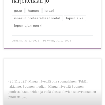
harjoitellaan jo
gaza
hamas
israel
israelin profeetalliset sodat
lopun aika
lopun ajan merkit
Julkaistu
30/12/2023
Päivitetty
30/12/2023
(25.11.2023) Minua hävettää olla suomalainen. Teidän
takianne. Suomen median. Minua hävettää Suomen
puolesta kaatuneiden ja vielä elossa olevien sotaveteraanien
puolesta […]