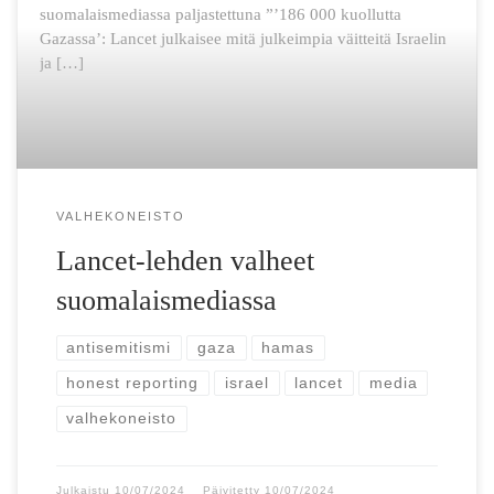
suomalaismediassa paljastettuna ”’186 000 kuollutta
Gazassa’: Lancet julkaisee mitä julkeimpia väitteitä Israelin
ja […]
VALHEKONEISTO
Lancet-lehden valheet
suomalaismediassa
antisemitismi
gaza
hamas
honest reporting
israel
lancet
media
valhekoneisto
Julkaistu
10/07/2024
Päivitetty
10/07/2024