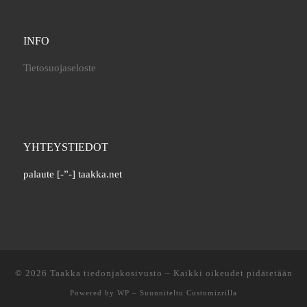
INFO
Tietosuojaseloste
YHTEYSTIEDOT
palaute [-”-] taakka.net
© 2026
Taakka tiedonjakosivusto
– Kaikki oikeudet pidätetään
Powered by
WP
– Suunniteltu
Customizrilla