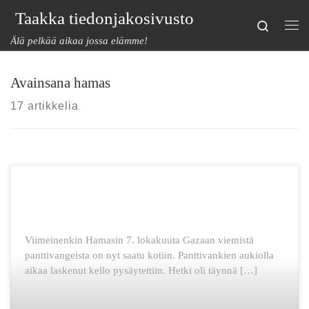
Taakka tiedonjakosivusto
Skip to content
Search
Val
Älä pelkää aikaa jossa elämme!
Avainsana hamas
17 artikkelia
Viimeinenkin Hamasin 7. lokakuuta Gazaan viemistä
panttivangeista on nyt saatu kotiin. Panttivankien aukiolla
aikaa laskenut kello pysäytettiin. Hetki oli täynnä […]