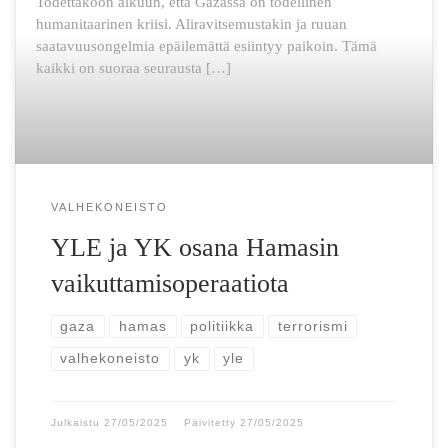
Todettakoon alkuun, että Gazassa on todellinen
humanitaarinen kriisi. Aliravitsemustakin ja ruuan
saatavuusongelmia epäilemättä esiintyy paikoin. Tämä
kaikki on suoraa seurausta […]
VALHEKONEISTO
YLE ja YK osana Hamasin
vaikuttamisoperaatiota
gaza
hamas
politiikka
terrorismi
valhekoneisto
yk
yle
Julkaistu
27/05/2025
Päivitetty
27/05/2025