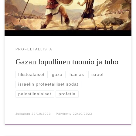
tilannetta niin, ettei sieltä vuodesta […]
PROFEETALLISTA
Gazan lopullinen tuomio ja tuho
filistealaiset
gaza
hamas
israel
israelin profeetalliset sodat
palestiinalaiset
profetia
Julkaistu
22/10/2023
Päivitetty
22/10/2023