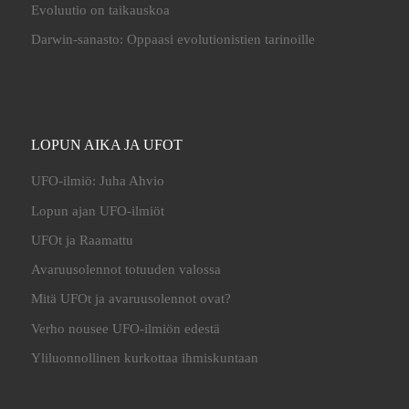
Evoluutio on taikauskoa
Darwin-sanasto: Oppaasi evolutionistien tarinoille
LOPUN AIKA JA UFOT
UFO-ilmiö: Juha Ahvio
Lopun ajan UFO-ilmiöt
UFOt ja Raamattu
Avaruusolennot totuuden valossa
Mitä UFOt ja avaruusolennot ovat?
Verho nousee UFO-ilmiön edestä
Yliluonnollinen kurkottaa ihmiskuntaan