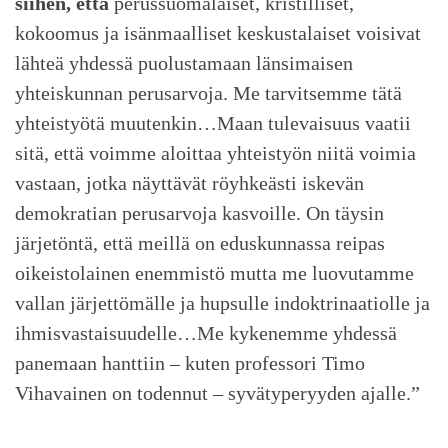
siihen, että
perussuomalaiset, kristilliset,
kokoomus ja isänmaalliset keskustalaiset voisivat
lähteä yhdessä puolustamaan länsimaisen
yhteiskunnan perusarvoja. Me tarvitsemme tätä
yhteistyötä muutenkin…Maan tulevaisuus vaatii
sitä, että voimme aloittaa yhteistyön niitä voimia
vastaan, jotka näyttävät röyhkeästi iskevän
demokratian perusarvoja kasvoille. On täysin
järjetöntä, että meillä on eduskunnassa reipas
oikeistolainen enemmistö mutta me luovutamme
vallan järjettömälle ja hupsulle indoktrinaatiolle ja
ihmisvastaisuudelle…Me kykenemme yhdessä
panemaan hanttiin – kuten professori Timo
Vihavainen on todennut – syvätyperyyden ajalle.”