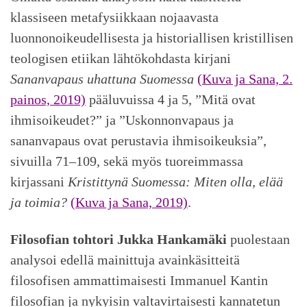
klassiseen metafysiikkaan nojaavasta
luonnonoikeudellisesta ja historiallisen kristillisen
teologisen etiikan lähtökohdasta kirjani
Sananvapaus uhattuna Suomessa
(Kuva ja Sana, 2.
painos, 2019)
pääluvuissa 4 ja 5, ”Mitä ovat
ihmisoikeudet?” ja ”Uskonnonvapaus ja
sananvapaus ovat perustavia ihmisoikeuksia”,
sivuilla 71–109, sekä myös tuoreimmassa
kirjassani
Kristittynä Suomessa: Miten olla, elää
ja toimia?
(Kuva ja Sana, 2019)
.
Filosofian tohtori
Jukka Hankamäki
puolestaan
analysoi edellä mainittuja avainkäsitteitä
filosofisen ammattimaisesti Immanuel Kantin
filosofian ja nykyisin valtavirtaisesti kannatetun