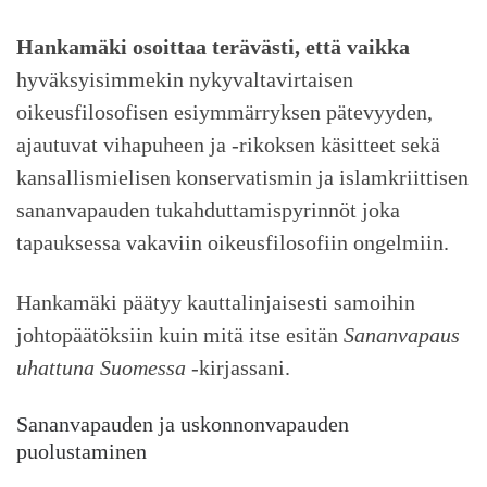
Hankamäki osoittaa terävästi, että vaikka
hyväksyisimmekin nykyvaltavirtaisen
oikeusfilosofisen esiymmärryksen pätevyyden,
ajautuvat vihapuheen ja -rikoksen käsitteet sekä
kansallismielisen konservatismin ja islamkriittisen
sananvapauden tukahduttamispyrinnöt joka
tapauksessa vakaviin oikeusfilosofiin ongelmiin.
Hankamäki päätyy kauttalinjaisesti samoihin
johtopäätöksiin kuin mitä itse esitän
Sananvapaus
uhattuna Suomessa
-kirjassani.
Sananvapauden ja uskonnonvapauden
puolustaminen