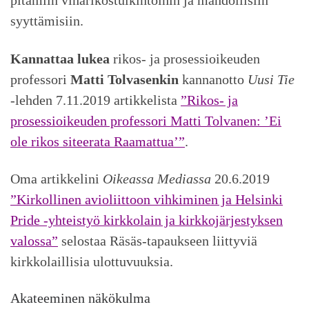
syyttämisiin.
Kannattaa lukea
rikos- ja prosessioikeuden
professori
Matti Tolvasenkin
kannanotto
Uusi Tie
-lehden 7.11.2019 artikkelista
”Rikos- ja
prosessioikeuden professori Matti Tolvanen: ’Ei
ole rikos siteerata Raamattua’”
.
Oma artikkelini
Oikeassa Mediassa
20.6.2019
”Kirkollinen avioliittoon vihkiminen ja Helsinki
Pride -yhteistyö kirkkolain ja kirkkojärjestyksen
valossa”
selostaa Räsäs-tapaukseen liittyviä
kirkkolaillisia ulottuvuuksia.
Akateeminen näkökulma