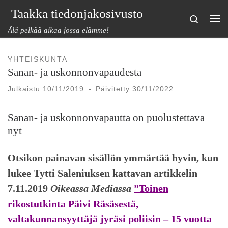
Taakka tiedonjakosivusto
Skip to content
Search
Val
Älä pelkää aikaa jossa elämme!
YHTEISKUNTA
Sanan- ja uskonnonvapaudesta
Julkaistu
10/11/2019
-
Päivitetty
30/11/2022
Sanan- ja uskonnonvapautta on puolustettava
nyt
Otsikon painavan sisällön ymmärtää hyvin, kun
lukee Tytti Saleniuksen kattavan artikkelin
7.11.2019
Oikeassa Mediassa
”Toinen
rikostutkinta Päivi Räsäsestä,
valtakunnansyyttäjä jyräsi poliisin – 15 vuotta