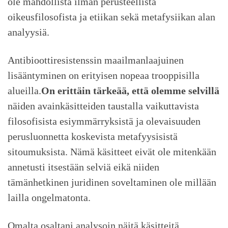
ole mahdollista ilman perusteellista
oikeusfilosofista ja etiikan sekä metafysiikan alan
analyysiä.
Antibioottiresistenssin maailmanlaajuinen
lisääntyminen on erityisen nopeaa trooppisilla
alueilla.
On erittäin tärkeää, että olemme selvillä
näiden avainkäsitteiden taustalla vaikuttavista
filosofisista esiymmärryksistä ja olevaisuuden
perusluonnetta koskevista metafyysisistä
sitoumuksista. Nämä käsitteet eivät ole mitenkään
annetusti itsestään selviä eikä niiden
tämänhetkinen juridinen soveltaminen ole millään
lailla ongelmatonta.
Omalta osaltani analysoin näitä käsitteitä