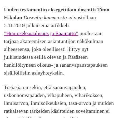
Uuden testamentin eksegetiikan dosentti
Timo
Eskolan
Dosentin kammiosta
-sivustollaan
5.11.2019 julkaisema artikkeli
”Homoseksuaalisuus ja Raamattu”
puolestaan
tarjoaa akateemisen asiantuntijan näkökulman
aiheeseensa, joka oleellisesti liittyy nyt
julkisuudessa esillä olevan ja Räsäseen
henkilöityneen oikeus- ja sananvapaustapauksen
sisällöllisiin asiayhteyksiin.
Tosiasia on sekin, että sananvapauden,
uskonnonvapauden, vihapuheen, viharikoksen,
ihmisarvon, ihmisoikeuksien, tasa-arvon ja muiden
ratkaisevan tärkeiden käsitteiden soveltaminen ei