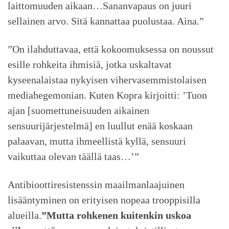
laittomuuden aikaan…Sananvapaus on juuri
sellainen arvo. Sitä kannattaa puolustaa. Aina.”
”On ilahduttavaa, että kokoomuksessa on noussut
esille rohkeita ihmisiä, jotka uskaltavat
kyseenalaistaa nykyisen vihervasemmistolaisen
mediahegemonian. Kuten Kopra kirjoitti: ’Tuon
ajan [suomettuneisuuden aikainen
sensuurijärjestelmä] en luullut enää koskaan
palaavan, mutta ihmeellistä kyllä, sensuuri
vaikuttaa olevan täällä taas…’”
Antibioottiresistenssin maailmanlaajuinen
lisääntyminen on erityisen nopeaa trooppisilla
alueilla.
”Mutta rohkenen kuitenkin uskoa