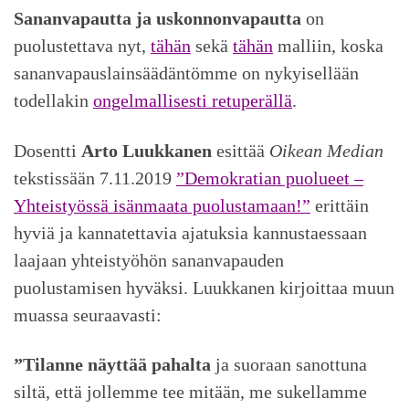
Sananvapautta ja uskonnonvapautta
on
puolustettava nyt,
tähän
sekä
tähän
malliin, koska
sananvapauslainsäädäntömme on nykyisellään
todellakin
ongelmallisesti retuperällä
.
Dosentti
Arto Luukkanen
esittää
Oikean Median
tekstissään 7.11.2019
”Demokratian puolueet –
Yhteistyössä isänmaata puolustamaan!”
erittäin
hyviä ja kannatettavia ajatuksia kannustaessaan
laajaan yhteistyöhön sananvapauden
puolustamisen hyväksi. Luukkanen kirjoittaa muun
muassa seuraavasti:
”Tilanne näyttää pahalta
ja suoraan sanottuna
siltä, että jollemme tee mitään, me sukellamme