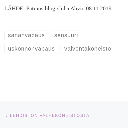
LÄHDE: Patmos blogi/Juha Ahvio 08.11.2019
sananvapaus
sensuuri
uskonnonvapaus
valvontakoneisto
Artikkelien navigointi
Edellinen
LEHDISTÖN VALHEKONEISTOSTA