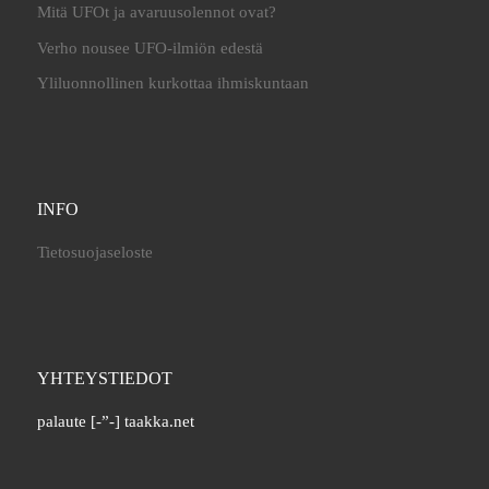
Mitä UFOt ja avaruusolennot ovat?
Verho nousee UFO-ilmiön edestä
Yliluonnollinen kurkottaa ihmiskuntaan
INFO
Tietosuojaseloste
YHTEYSTIEDOT
palaute [-”-] taakka.net