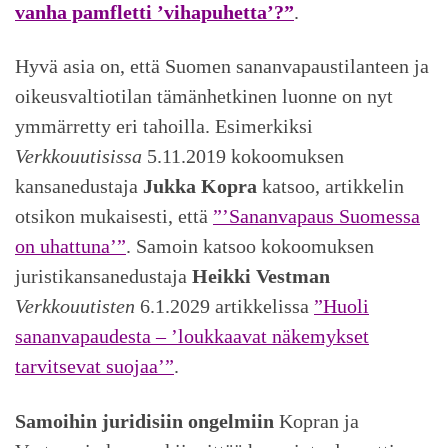
vanha pamfletti ’vihapuhetta’?”
.
Hyvä asia on, että Suomen sananvapaustilanteen ja
oikeusvaltiotilan tämänhetkinen luonne on nyt
ymmärretty eri tahoilla. Esimerkiksi
Verkkouutisissa
5.11.2019 kokoomuksen
kansanedustaja
Jukka Kopra
katsoo, artikkelin
otsikon mukaisesti, että
”’Sananvapaus Suomessa
on uhattuna’”
. Samoin katsoo kokoomuksen
juristikansanedustaja
Heikki Vestman
Verkkouutisten
6.1.2029 artikkelissa
”Huoli
sananvapaudesta – ’loukkaavat näkemykset
tarvitsevat suojaa’”
.
Samoihin juridisiin ongelmiin
Kopran ja