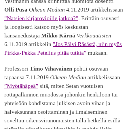
Vestmanin kanssa kiinnittää huomiota dosentti
Olli Pusa
Oikean Median
4.11.2019 artikkelissaan
”Natsien kirjarovioille jatkoa?”
. Erittäin osuvasti
ja loogisesti katsoo myös keskustan
kansanedustaja
Mikko Kärnä
Verkkouutisten
6.11.2019 artikkelin
”Jos Päivi Räsästä, niin myös
Pirkka-Pekka Petelius pitää tutkia”
mukaan.
Professori
Timo Vihavainen
pohtii osuvaan
tapaansa 7.11.2019
Oikean Median
artikkelissaan
”Myötähäpeä”
sitä, miten Setan vuotuisen
rottapalkinnon muodossa johonkin henkilöön tai
yhteisöön kohdistama julkisen avoin vihan ja
halveksunnan osoittaminen ja ilmaiseminen
soveltuu oikeusviranomaisten tällä hetkellä esillä
pitämiin viharikostulkintoihin ja mahdollisiin