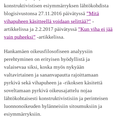
konstruktivistisen esiymmärryksen lähtökohdista
blogisivustonsa 27.11.2016 päivätyssä
”Mitä
vihapuheen käsitteellä voidaan selittää?”
-
artikkelissa ja 2.2.2017 päivätyssä
”Kun viha ei jää
vain puheeksi”
-artikkelissa.
Hankamäen oikeusfilosofiseen analyysiin
perehtyminen on erityisen hyödyllistä ja
valaisevaa siksi, koska myös nykyään
valtavirtainen ja sananvapautta rajoittamaan
pyrkivä sekä vihapuheen ja -rikoksen käsitettä
soveltamaan pyrkivä oikeusajattelu nojaa
lähtökohtaisesti konstruktivistisiin ja perinteisen
luonnonoikeuden hylänneisiin sitoumuksiin ja
esiymmärryksiin.