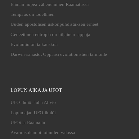
Eliniän nopea väheneminen Raamatussa
Tempaus on todellinen
Uuden apostolisen uskonpuhdistuksen erheet
Geneettinen entropia on hiljainen tappaja
Evoluutio on taikauskoa
Darwin-sanasto: Oppaasi evolutionistien tarinoille
LOPUN AIKA JA UFOT
UFO-ilmiö: Juha Ahvio
Lopun ajan UFO-ilmiöt
UFOt ja Raamattu
Avaruusolennot totuuden valossa