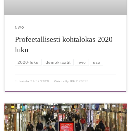
NWO
Profeetallisesti kohtalokas 2020-
luku
2020-luku
demokraatit
nwo
usa
Julkaistu
21/02/2020
Päivitetty
09/11/2023