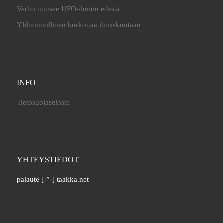
Verho nousee UFO-ilmiön edestä
Yliluonnollinen kurkottaa ihmiskuntaan
INFO
Tietosuojaseloste
YHTEYSTIEDOT
palaute [-”-] taakka.net