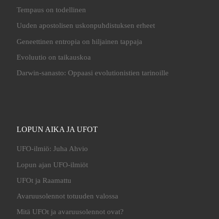
Tempaus on todellinen
Uuden apostolisen uskonpuhdistuksen erheet
Geneettinen entropia on hiljainen tappaja
Evoluutio on taikauskoa
Darwin-sanasto: Oppaasi evolutionistien tarinoille
LOPUN AIKA JA UFOT
UFO-ilmiö: Juha Ahvio
Lopun ajan UFO-ilmiöt
UFOt ja Raamattu
Avaruusolennot totuuden valossa
Mitä UFOt ja avaruusolennot ovat?