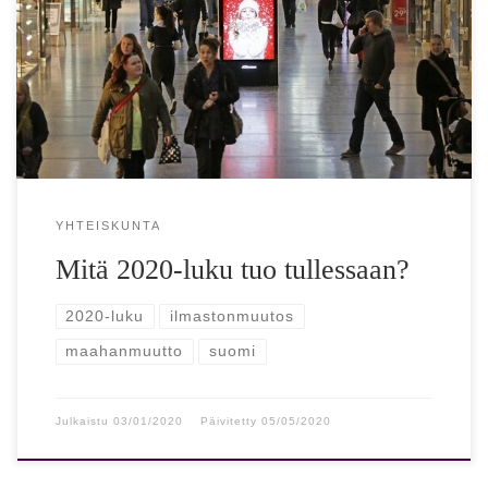
Mitä 2020-luku tuo tullessaan? Tulevaisuusasiantuntijat:
Lisää maahanmuuttoa ja kaupungistumista, algoritmien
valta kasvaa… Sitra ennustaa tulevien vuosien trendejä
vuodenvaihteessa 2019-2020. 2020-luvulla […]
YHTEISKUNTA
Mitä 2020-luku tuo tullessaan?
2020-luku
ilmastonmuutos
maahanmuutto
suomi
Julkaistu
03/01/2020
Päivitetty
05/05/2020