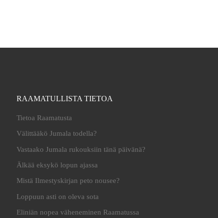
RAAMATULLISTA TIETOA
Tietoa Raamatusta
Välittääkö Jumala todella?
Vastaako Jumala rukouksiin tänä päivänä?
Älkää eksykö lopun ajassa
Mistä Ilmestyskirjan peto nousee?
Loppuun asti on oleva sota
Eliniän nopea väheneminen Raamatussa