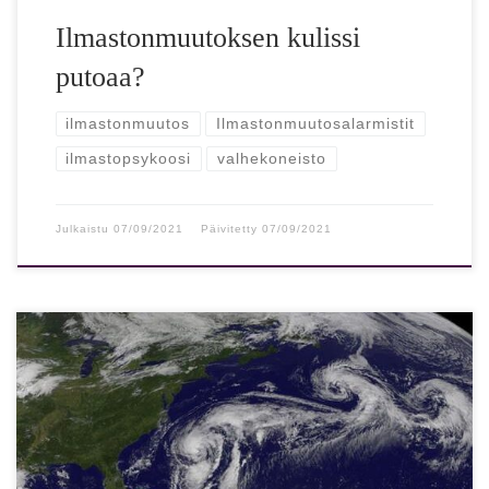
Ilmastonmuutoksen kulissi
putoaa?
ilmastonmuutos
Ilmastonmuutosalarmistit
ilmastopsykoosi
valhekoneisto
Julkaistu
07/09/2021
Päivitetty
07/09/2021
Tutkimus: Atlantin merivirtojen hiipuminen saattaa ylittää
pisteen, josta ei ole enää paluuta – vaikuttaisi
katastrofaalisesti ilmastoon Golfvirran merkittävällä