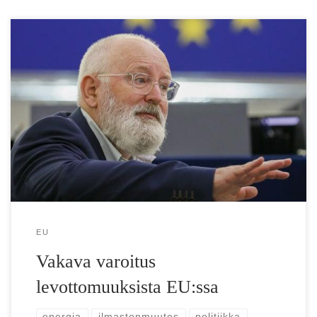
Nyt tuli ensimmäinen vakava varoitus levottomuuksista
EU:ssa: ”Sota vedestä ja ruuasta, jos emme toimi”
Maakaasun hinnassa on pelkästään alkuviikon aikana […]
EU
Vakava varoitus
levottomuuksista EU:ssa
energia
ilmastonmuutos
politiikka