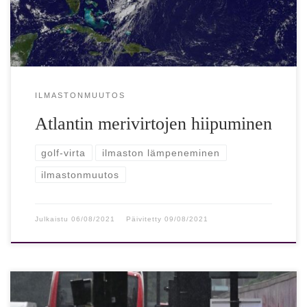
heikentymisellä tai […]
ILMASTONMUUTOS
Atlantin merivirtojen hiipuminen
golf-virta
ilmaston lämpeneminen
ilmastonmuutos
Julkaistu
06/08/2021
Päivitetty
09/08/2021