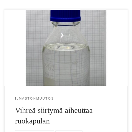
Tutkijat varoittavat: Vihreä siirtymä voi aiheuttaa suuren
ruokapulan, ellei jotain tehdä – Maailman 2. tärkeimmästä
kemikaalista tulossa 200 000 000 […]
ILMASTONMUUTOS
Vihreä siirtymä aiheuttaa
ruokapulan