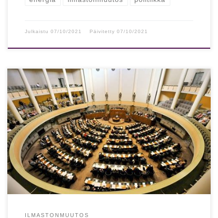
Julkaistu
07/10/2021
Päivitetty
07/10/2021
Ilmastonmuutosalarmistien julistus
Ilmastonmuutosalarmistit julistavat, että yksittäisistä
kylmistä säistä ei pidä välittää. Olennaista on ilmaston
muutos. Kun on lämmintä, se on […]
ILMASTONMUUTOS