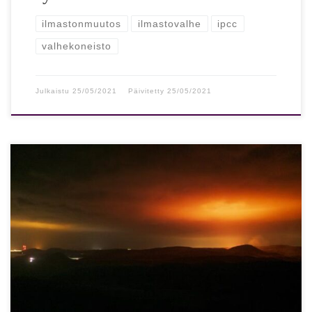
ilmastonmuutos
ilmastovalhe
ipcc
valhekoneisto
Julkaistu
25/05/2021
Päivitetty
25/05/2021
Yhdysvaltain tiedeakatemiat: Ilmastonmuokkausta pitäisi
tosissaan tutkia, joskin varovasti Päästöjen vähentäminen
on onnistunut varsin kehnosti, joten dramaattisempiakin
keinoja pitää ainakin punnita. […]