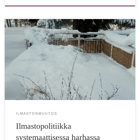
Arviot siitä, paljonko maapallon ilmasto on lämmennyt ja
mikä on ihmisen vaikutus siihen, vaihtelevat. Vallitsevan
käsityksen mukaan ilmasto olisi lämmennyt […]
ILMASTONMUUTOS
Ilmastopolitiikka
systemaattisessa harhassa