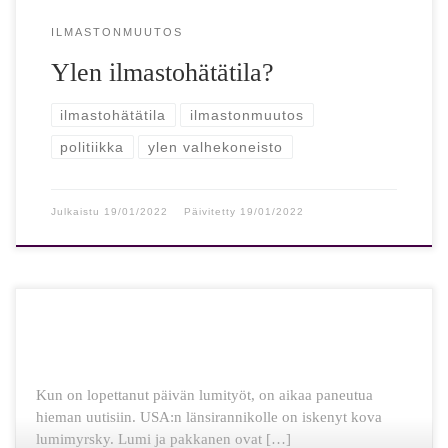
ILMASTONMUUTOS
Ylen ilmastohätätila?
ilmastohätätila
ilmastonmuutos
politiikka
ylen valhekoneisto
Julkaistu
19/01/2022
Päivitetty
19/01/2022
Kun on lopettanut päivän lumityöt, on aikaa paneutua
hieman uutisiin. USA:n länsirannikolle on iskenyt kova
lumimyrsky. Lumi ja pakkanen ovat […]