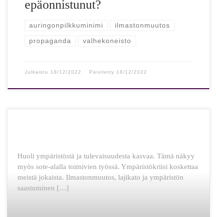
epäonnistunut?
auringonpilkkuminimi
ilmastonmuutos
propaganda
valhekoneisto
Julkaistu
18/12/2022
Päivitetty
18/12/2022
Huoli ympäristöstä ja tulevaisuudesta kasvaa. Tämä näkyy
myös sote-alalla toimivien työssä. Ympäristökriisi koskettaa
meistä jokaista. Ilmastonmuutos, lajikato ja ympäristön
saastuminen […]