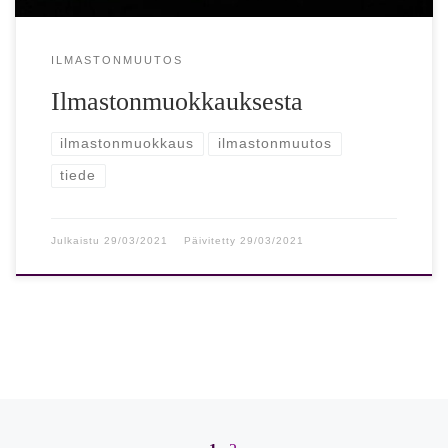
ILMASTONMUUTOS
Ilmastonmuokkauksesta
ilmastonmuokkaus
ilmastonmuutos
tiede
Julkaistu
29/03/2021
Päivitetty
29/03/2021
Artikkelien navigointi