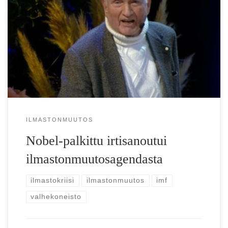
IMF-seminaari estettiin ( IMF = International Money Fund
eli Kansainvälinen valuuttarahasto ) ”Ilmastokriisiä ei ole ja
hiilidioksidipitoisuuksien lisääntymisestä hyötyy koko […]
ILMASTONMUUTOS
Nobel-palkittu irtisanoutui
ilmastonmuutosagendasta
ilmastokriisi
ilmastonmuutos
imf
valhekoneisto