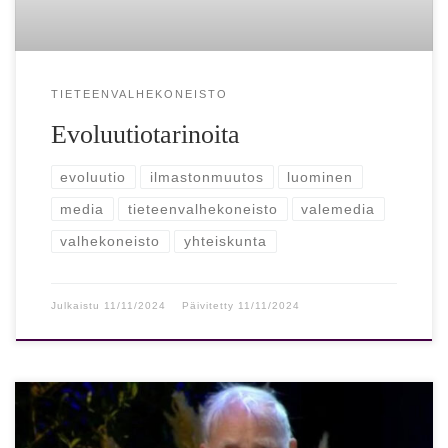
TIETEENVALHEKONEISTO
Evoluutiotarinoita
evoluutio
ilmastonmuutos
luominen
media
tieteenvalhekoneisto
valemedia
valhekoneisto
yhteiskunta
Julkaistu
11/11/2024
Päivitetty
11/11/2024