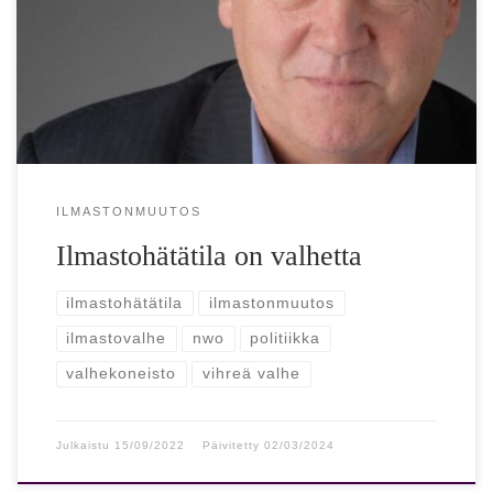
valheellisiin narratiiveihin [ Narratiivi tarkoittaa: kerrontaa,
tarinaa tai kertomusta. taakkatoimitus ] LÄHDE:
Suomisanakirja Patrick Moore, yksi […]
ILMASTONMUUTOS
Ilmastohätätila on valhetta
ilmastohätätila
ilmastonmuutos
ilmastovalhe
nwo
politiikka
valhekoneisto
vihreä valhe
Julkaistu
15/09/2022
Päivitetty
02/03/2024