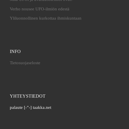
Verho nousee UFO-ilmiön edestä
Yliluonnollinen kurkottaa ihmiskuntaan
INFO
Tietosuojaseloste
YHTEYSTIEDOT
palaute [-”-] taakka.net