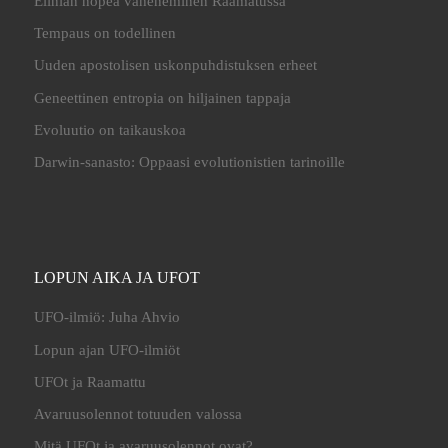
Eliniän nopea väheneminen Raamatussa
Tempaus on todellinen
Uuden apostolisen uskonpuhdistuksen erheet
Geneettinen entropia on hiljainen tappaja
Evoluutio on taikauskoa
Darwin-sanasto: Oppaasi evolutionistien tarinoille
LOPUN AIKA JA UFOT
UFO-ilmiö: Juha Ahvio
Lopun ajan UFO-ilmiöt
UFOt ja Raamattu
Avaruusolennot totuuden valossa
Mitä UFOt ja avaruusolennot ovat?