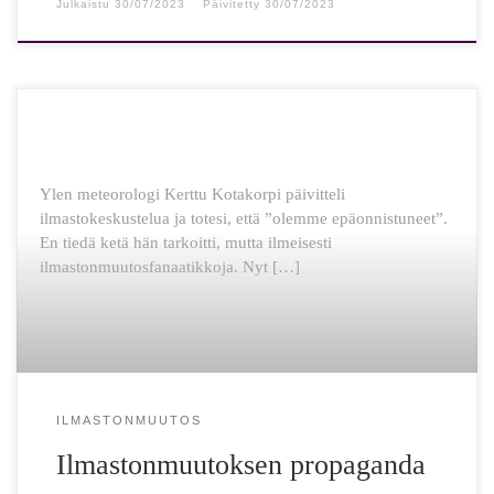
Julkaistu
30/07/2023
Päivitetty
30/07/2023
Ylen meteorologi Kerttu Kotakorpi päivitteli
ilmastokeskustelua ja totesi, että ”olemme epäonnistuneet”.
En tiedä ketä hän tarkoitti, mutta ilmeisesti
ilmastonmuutosfanaatikkoja. Nyt […]
ILMASTONMUUTOS
Ilmastonmuutoksen propaganda