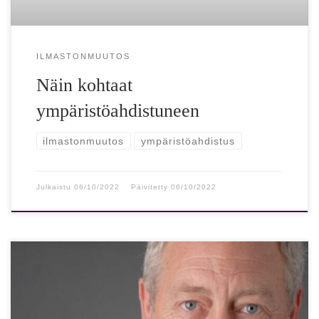
ILMASTONMUUTOS
Näin kohtaat
ympäristöahdistuneen
ilmastonmuutos
ympäristöahdistus
Julkaistu
06/10/2022
Päivitetty
06/10/2022
Greenpeacen perustaja: Ilmastonmuutos perustuu