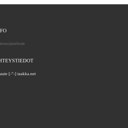
NFO
tosuojaseloste
HTEYSTIEDOT
aute [-”-] taakka.net