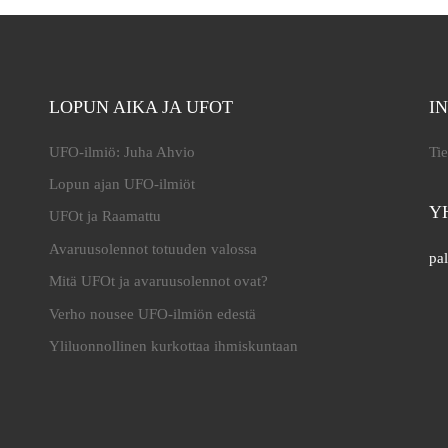
LOPUN AIKA JA UFOT
I
UFO-ilmiö: Juha Ahvio
Tie
Lopun ajan UFO-ilmiöt
Y
UFOt ja Raamattu
Avaruusolennot totuuden valossa
pal
Mitä UFOt ja avaruusolennot ovat?
Verho nousee UFO-ilmiön edestä
Yliluonnollinen kurkottaa ihmiskuntaan