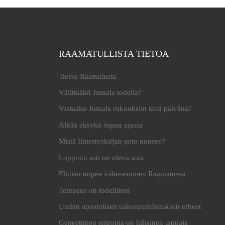
RAAMATULLISTA TIETOA
Tietoa Raamatusta
Välittääkö Jumala todella?
Vastaako Jumala rukouksiin tänä päivänä?
Älkää eksykö lopun ajassa
Mistä Ilmestyskirjan peto nousee?
Loppuun asti on oleva sota
Eliniän nopea väheneminen Raamatussa
Tempaus on todellinen
Uuden apostolisen uskonpuhdistuksen erheet
Geneettinen entropia on hiljainen tappaja