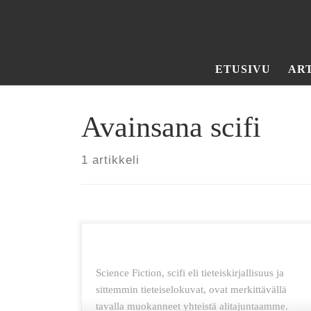
Skip to content
ETUSIVU
AR
Avainsana scifi
1 artikkeli
Science Fiction, scifi eli tieteiskirjallisuus ja
sittemmin tieteiselokuvat, ovat merkittävällä
tavalla muokanneet yhteistä alitajuntaamme.