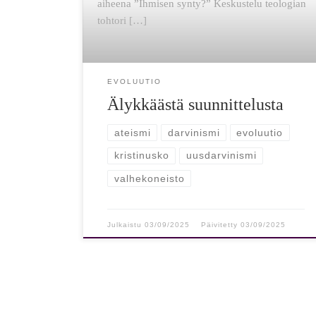
aiheena ”Ihmisen synty?” Keskustelu teologian
tohtori […]
EVOLUUTIO
Älykkäästä suunnittelusta
ateismi
darvinismi
evoluutio
kristinusko
uusdarvinismi
valhekoneisto
Julkaistu
03/09/2025
Päivitetty
03/09/2025