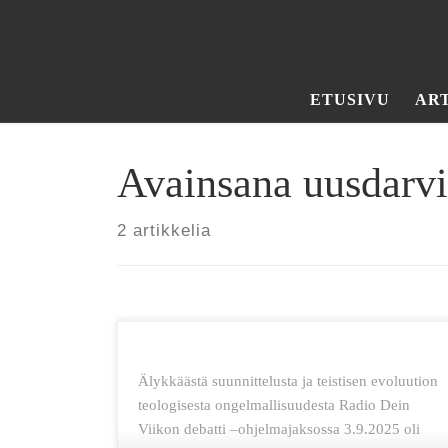
Skip to content
ETUSIVU
AR
Avainsana uusdarv
2 artikkelia
Älykkäästä suunnittelusta ja teistisen evoluution
teologisesta ongelmallisuudesta Radio Dein
Viikon debatti –ohjelmajaksossa 3.9.2025 oli