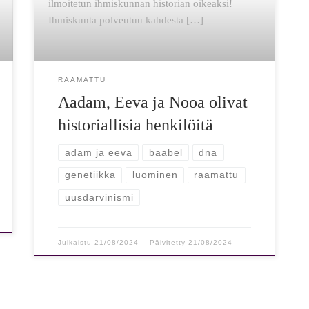
ilmoitetun ihmiskunnan historian oikeaksi!
Ihmiskunta polveutuu kahdesta […]
RAAMATTU
Aadam, Eeva ja Nooa olivat
historiallisia henkilöitä
adam ja eeva
baabel
dna
genetiikka
luominen
raamattu
uusdarvinismi
Julkaistu
21/08/2024
Päivitetty
21/08/2024