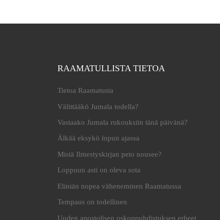
RAAMATULLISTA TIETOA
Tietoa Raamatusta
Välittääkö Jumala todella?
Vastaako Jumala rukouksiin tänä päivänä?
Älkää eksykö lopun ajassa
Mistä Ilmestyskirjan peto nousee?
Loppuun asti on oleva sota
Eliniän nopea väheneminen Raamatussa
Tempaus on todellinen
Uuden apostolisen uskonpuhdistuksen erheet