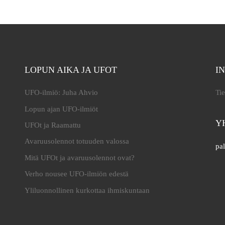
LOPUN AIKA JA UFOT
I
UFO-ilmiö: Juha Ahvio
Tie
Lopun ajan UFO-ilmiöt
Y
UFOt ja Raamattu
Avaruusolennot totuuden valossa
pal
Mitä UFOt ja avaruusolennot ovat?
Verho nousee UFO-ilmiön edestä
Yliluonnollinen kurkottaa ihmiskuntaan