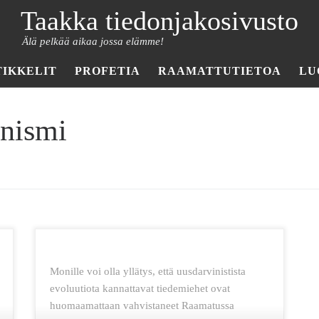
Taakka tiedonjakosivusto
Älä pelkää aikaa jossa elämme!
TIKKELIT
PROFETIA
RAAMATTUTIETOA
LU
inismi
Monille voi olla yllätys, että uusdarvinistista
evoluutiota kannattavat tiedemiehet ovat
huomaamattaan vahvistaneet Raamatussa