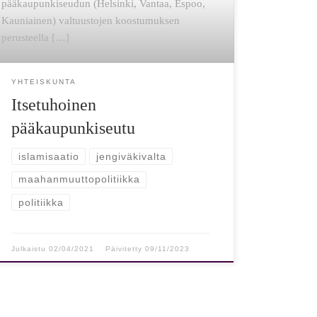
pääkaupunkiseudun (Helsinki, Vantaa, Espoo,
Kauniainen) valtuustojen koostumuksen
perusteella […]
YHTEISKUNTA
Itsetuhoinen
pääkaupunkiseutu
islamisaatio
jengiväkivalta
maahanmuuttopolitiikka
politiikka
Julkaistu
02/04/2021
Päivitetty
09/11/2023