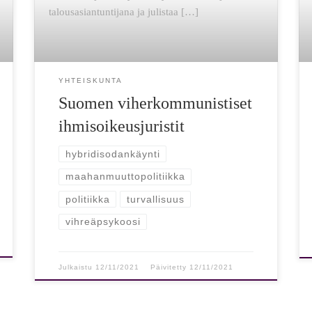
talousasiantuntijana ja julistaa […]
YHTEISKUNTA
Suomen viherkommunistiset
ihmisoikeusjuristit
hybridisodankäynti
maahanmuuttopolitiikka
politiikka
turvallisuus
vihreäpsykoosi
Julkaistu
12/11/2021
Päivitetty
12/11/2021