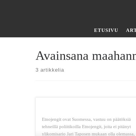
Skip to content
ETUSIVU
AR
Avainsana maahanm
3 artikkelia
Etnojengit ovat Suomessa, vastuu on päätöksiä
tehneillä poliitikoilla Etnojengit, joita ei pitänyt
ylikomisario Jari Taposen mukaan olla olemassa,