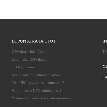
LOPUN AIKA JA UFOT
I
UFO-ilmiö: Juha Ahvio
Tie
Lopun ajan UFO-ilmiöt
Y
UFOt ja Raamattu
Avaruusolennot totuuden valossa
pal
Mitä UFOt ja avaruusolennot ovat?
Verho nousee UFO-ilmiön edestä
Yliluonnollinen kurkottaa ihmiskuntaan