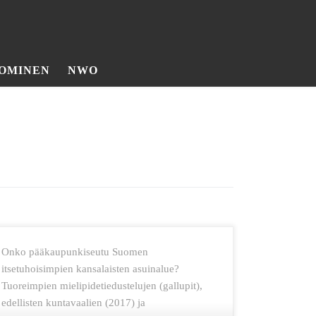
OMINEN
NWO
Onko pääkaupunkiseutu Suomen
itsetuhoisimpien kansalaisten asuinalue?
Tuoreimpien mielipidetiedustelujen (gallupit),
edellisten kuntavaalien (2017) ja