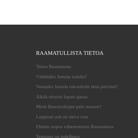
RAAMATULLISTA TIETOA
Tietoa Raamatusta
Välittääkö Jumala todella?
Vastaako Jumala rukouksiin tänä päivänä?
Älkää eksykö lopun ajassa
Mistä Ilmestyskirjan peto nousee?
Loppuun asti on oleva sota
Eliniän nopea väheneminen Raamatussa
Tempaus on todellinen