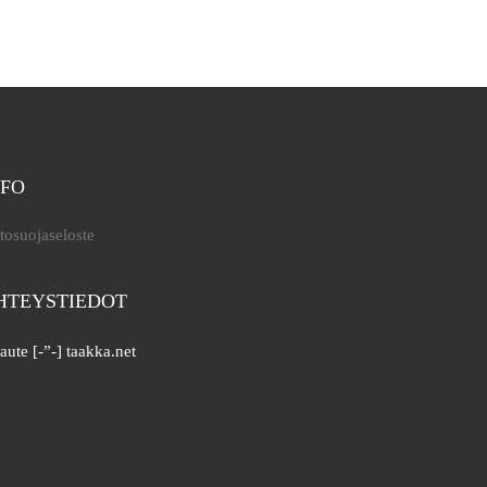
NFO
tosuojaseloste
HTEYSTIEDOT
aute [-”-] taakka.net