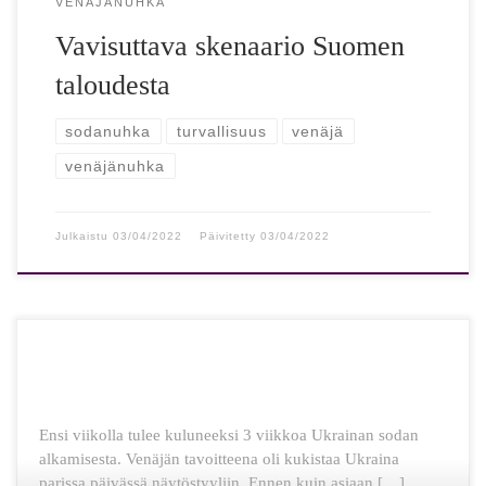
VENÄJÄNUHKA
Vavisuttava skenaario Suomen
taloudesta
sodanuhka
turvallisuus
venäjä
venäjänuhka
Julkaistu
03/04/2022
Päivitetty
03/04/2022
Ensi viikolla tulee kuluneeksi 3 viikkoa Ukrainan sodan
alkamisesta. Venäjän tavoitteena oli kukistaa Ukraina
parissa päivässä näytöstyyliin. Ennen kuin asiaan […]