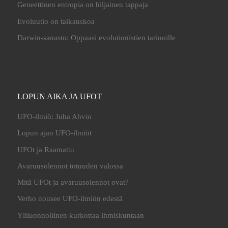
Geneettinen entropia on hiljainen tappaja
Evoluutio on taikauskoa
Darwin-sanasto: Oppaasi evolutionistien tarinoille
LOPUN AIKA JA UFOT
UFO-ilmiö: Juha Ahvio
Lopun ajan UFO-ilmiöt
UFOt ja Raamattu
Avaruusolennot totuuden valossa
Mitä UFOt ja avaruusolennot ovat?
Verho nousee UFO-ilmiön edestä
Yliluonnollinen kurkottaa ihmiskuntaan