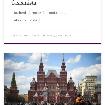
fasismista
fasismi
rusismi
sodanuhka
ukrainan sota
Julkaistu
08/05/2022
Päivitetty
08/05/2022
Ukrainan sodan aiheuttama ”shokkien sarja” muistuttaa
tietyiltä osin keisarillisen Venäjän romahdusta. Venäläisen
ajatushautomon ohjelmajohtaja Ivan Timofeev varoittaa
maan joutuneen ”ennennäkemättömän […]