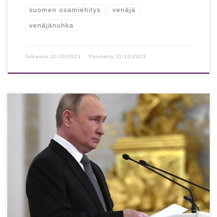
suomen osamiehitys
venäjä
venäjänuhka
Julkaistu
11/10/2023
Päivitetty
11/10/2023
Putinin todellinen syy sodalle saattoi paljastua – seuraus
Suomelle voi olla ikävä Jos Putin saa säilyttää kasvonsa,
Venäjä tulee jatkamaan […]