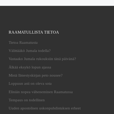
RAAMATULLISTA TIETOA
Tietoa Raamatusta
Välittääkö Jumala todella?
Vastaako Jumala rukouksiin tänä päivänä?
Älkää eksykö lopun ajassa
Mistä Ilmestyskirjan peto nousee?
Loppuun asti on oleva sota
Eliniän nopea väheneminen Raamatussa
Tempaus on todellinen
Uuden apostolisen uskonpuhdistuksen erheet