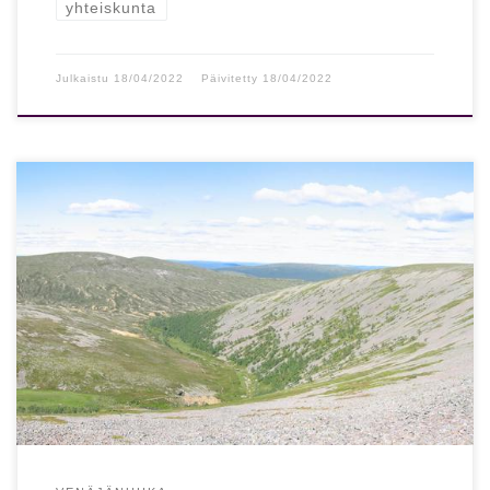
yhteiskunta
Julkaistu
18/04/2022
Päivitetty
18/04/2022
Sofi Oksanen esitti vavisuttavan skenaarion: Näin Venäjä
voisi tuhota Suomen talouden ampumatta laukaustakaan
Kirjailija Sofi Oksanen arvioi, että Suomen kynnys […]