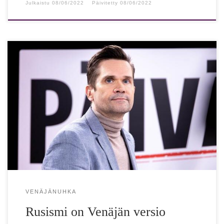
Julkaistu
08/06/2022
Päivitetty
08/06/2022
Venäjä on siirtynyt ”rusismiin” – venäläiseen versioon
fasismista Mika Aaltola tviittasi tänään lyhyen analyysin
Venäjän poliittisesta tilanteesta. Hänen mukaansa nyt […]
VENÄJÄNUHKA
Rusismi on Venäjän versio