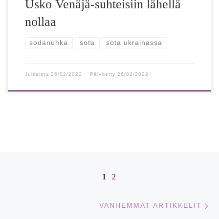
Usko Venäjä-suhteisiin lähellä
nollaa
sodanuhka
sota
sota ukrainassa
Julkaistu
26/02/2022
Päivitetty
26/02/2022
Artikkelien navigointi
1
2
Va
VANHEMMAT ARTIKKELIT