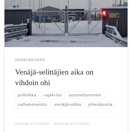
silmänsä naapurin rikoksilta. Silmien ummistamisesta suurin
kiitos kuuluu Venäjä-selittäjien eliitille, jotka saivat lähes
yksinoikeudella […]
VENÄJÄNUHKA
Venäjä-selittäjien aika on
vihdoin ohi
politiikka
rajakriisi
suomettuminen
valhekoneisto
venäjänuhka
yhteiskunta
Julkaistu
27/11/2023
Päivitetty
27/11/2023