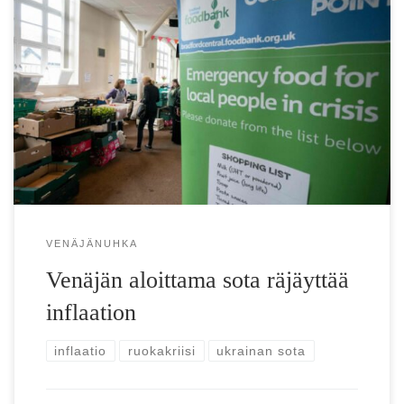
OECD: Maailma maksaa kovan hinnan Venäjän aloittamasta
sodasta Nouseva inflaatio aiheuttaa vaikeuksia
pienituloisille ja lisää vakavia elintarviketurvariskejä
maailman köyhimmissä talouksissa. […]
VENÄJÄNUHKA
Venäjän aloittama sota räjäyttää
inflaation
inflaatio
ruokakriisi
ukrainan sota