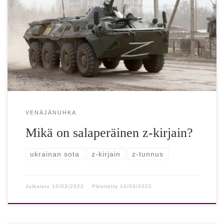
Mikä on salaperäinen Z-kirjain Venäjän tankkien kyljissä ja
urheilijoiden paidoissa? Autoilijat, poliitikot ja jopa
pikkulapset esittelevät Z-kirjainta näkyvästi. Venäläinen
voimistelija […]
VENÄJÄNUHKA
Mikä on salaperäinen z-kirjain?
ukrainan sota
z-kirjain
z-tunnus
Julkaistu
10/03/2022
Päivitetty
10/03/2022