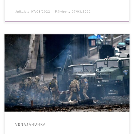
Julkaistu
07/03/2022
Päivitetty
07/03/2022
”Suomalaisten usko toimivan Venäjä-suhteen tulevaisuuteen
lähellä nollaa” Ulkopoliittisen instituutin johtaja Mika
Aaltolan mukaan Venäjä on romuttanut luottamuksen.
Ulkopoliittisen instituutin johtaja Mika […]
VENÄJÄNUHKA