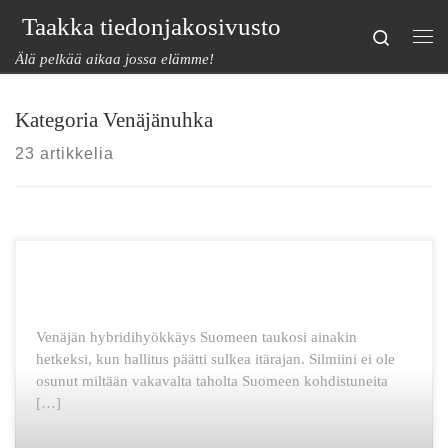
Taakka tiedonjakosivusto
Skip to content
Search
Val
Älä pelkää aikaa jossa elämme!
Kategoria Venäjänuhka
23 artikkelia
Venäjän hybridihyökkäys Suomeen taukosi ainakin
hetkeksi, kun hallitus päätti sulkea itärajan. Silmiini ei ole
osunut miltään vakavalta taholta Suomeen kohdistuneita
[…]