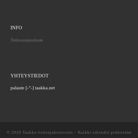
INFO
Tietosuojaseloste
YHTEYSTIEDOT
palaute [-”-] taakka.net
© 2026
Taakka tiedonjakosivusto
– Kaikki oikeudet pidätetään