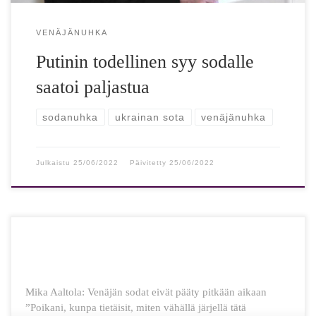
VENÄJÄNUHKA
Putinin todellinen syy sodalle
saatoi paljastua
sodanuhka
ukrainan sota
venäjänuhka
Julkaistu
25/06/2022
Päivitetty
25/06/2022
Mika Aaltola: Venäjän sodat eivät pääty pitkään aikaan
”Poikani, kunpa tietäisit, miten vähällä järjellä tätä