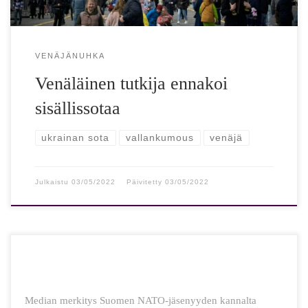
VENÄJÄNUHKA
Venäläinen tutkija ennakoi
sisällissotaa
ukrainan sota
vallankumous
venäjä
Julkaistu
03/05/2022
Päivitetty
03/05/2022
Median merkitys Suomen NATO-jäsenyyden kannalta