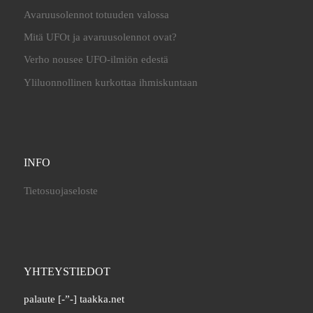
Avaruusolennot totuuden valossa
Mitä UFOt ja avaruusolennot ovat?
Verho nousee UFO-ilmiön edestä
Yliluonnollinen kurkottaa ihmiskuntaan
INFO
Tietosuojaseloste
YHTEYSTIEDOT
palaute [-”-] taakka.net