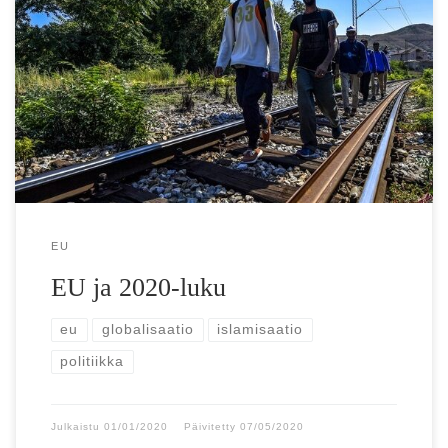
”EU:n ulkorajoihin kohdistuu entistä enemmän painetta” –
EU kasvaa ja syvenee 2020-luvulla: Nämä ovat kolme
tärkeintä haastetta 2020-luvulla EU:ta on […]
EU
EU ja 2020-luku
eu
globalisaatio
islamisaatio
politiikka
Julkaistu
01/01/2020
Päivitetty
07/05/2020