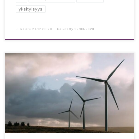
yksityisyys
Julkaistu
21/01/2020
Päivitetty
22/03/2020
Vihreän politiikan hinta: tuhat miljardia euroa kymmenessä
vuodessa EU:lle HS: Euroopan komissio julkaisi tiistaina
uuden vihreän rahoitusohjelman, jonka tarkoituksena on
[…]