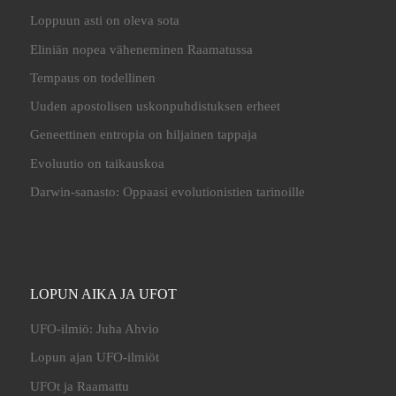
Loppuun asti on oleva sota
Eliniän nopea väheneminen Raamatussa
Tempaus on todellinen
Uuden apostolisen uskonpuhdistuksen erheet
Geneettinen entropia on hiljainen tappaja
Evoluutio on taikauskoa
Darwin-sanasto: Oppaasi evolutionistien tarinoille
LOPUN AIKA JA UFOT
UFO-ilmiö: Juha Ahvio
Lopun ajan UFO-ilmiöt
UFOt ja Raamattu