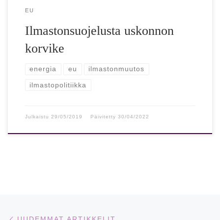
EU
Ilmastonsuojelusta uskonnon
korvike
energia
eu
ilmastonmuutos
ilmastopolitiikka
Julkaistu
29/05/2019
Päivitetty
30/04/2022
Artikkelien navigointi
Uudemmat artikkelit
UUDEMMAT ARTIKKELIT