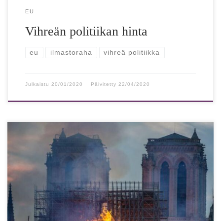
EU
Vihreän politiikan hinta
eu
ilmastoraha
vihreä politiikka
Julkaistu
20/01/2020
Päivitetty
22/04/2020
"Jyrkkä kasvu kristinuskon vastaisissa hyökkäyksissä liittyy
saumattomasti viimeaikaiseen muslimimaista tulleeseen
massamaahanmuuttoon"