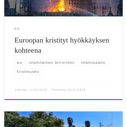
EU
Euroopan kristityt hyökkäyksen
kohteena
eu
islamilainen terrorismi
islamisaatio
kristinusko
Julkaistu
11/01/2020
Päivitetty
30/11/2022