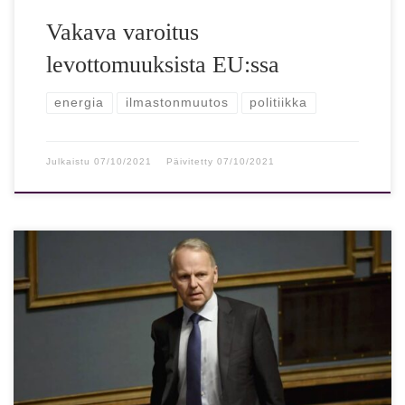
Vakava varoitus
levottomuuksista EU:ssa
energia
ilmastonmuutos
politiikka
Julkaistu
07/10/2021
Päivitetty
07/10/2021
Ministeri: EU yrittää murentaa kansallista päätösvaltaa Jari
Lepän mukaan Suomen poliittisen kantin pitää kestää
hallituksen määrittelemien tavoitteiden läpivientiin.
Euroopan unionissa […]