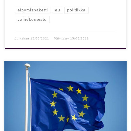
elpymispaketti
eu
politiikka
valhekoneisto
Julkaistu
15/05/2021
Päivitetty
15/05/2021
Muun muassa ”kansalaispisteiden” laskenta kielletään –
Rikkojille jättimäiset sakot Eurooppa on ottamassa tekoälyn
käyttöön vahvasti erilaisen kannan kuin Kiina ja […]