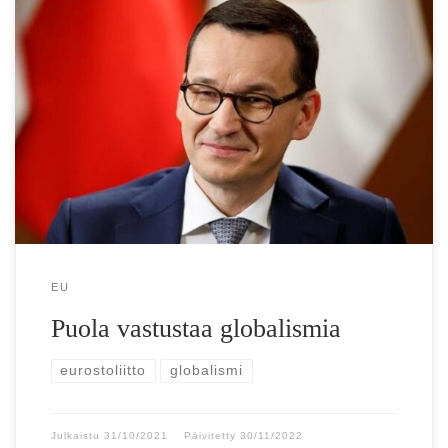
Puola näyttää kyntensä Euroopan unionille Puolan
pääministeri: ”Emme hyväksy, että kiristämisestä tulee
politiikkaa jäsenvaltiota vastaan. Demokratiat eivät toimi
näin EU-tuomioistuin […]
EU
Puola vastustaa globalismia
eurostoliitto
globalismi
Julkaistu
31/10/2021
Päivitetty
30/11/2022