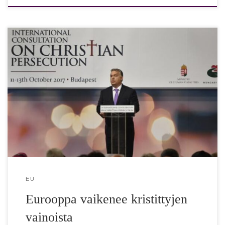
Unkarin pääministeri Viktor Orban: Eurooppa vaikenee
kristittyjen vainoista
EU
Eurooppa vaikenee kristittyjen
vainoista