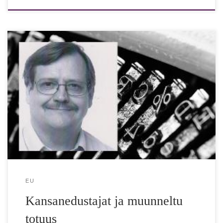
Eduskunnan käyttäytymissäännöissä on linjaus, että
kansanedustajia ei saa syyttää valehtelusta. Korkeintaan voi
todeta heidän puhuneen muunneltua totuutta. Entä millaista
muunneltua […]
EU
Kansanedustajat ja muunneltu
totuus