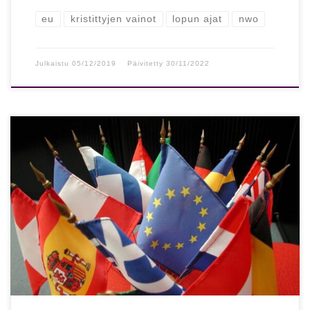
eu
kristittyjen vainot
lopun ajat
nwo
Julkaistu
05/12/2019
Päivitetty
30/11/2022
”Ilmastonsuojelusta on tullut kuin uskonnon korvike” –
hyvää keskustelua Saksassa EU-vaalien jälkilöylyissä
Saksan hallituspuolueet CDU ja SPD kiistelevät EU-vaalien
jälkimainingeissa […]