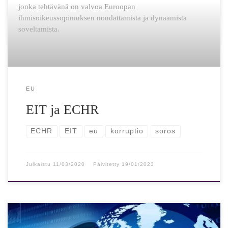
jonka tehtävänä on valvoa Euroopan
ihmisoikeussopimuksen noudattamista ja dynaamista
soveltamista.
EU
EIT ja ECHR
ECHR
EIT
eu
korruptio
soros
Julkaistu
11/03/2020
Päivitetty
19/01/2023