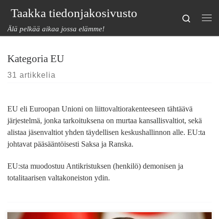
Taakka tiedonjakosivusto
Skip to content
Search
Val
Älä pelkää aikaa jossa elämme!
Kategoria EU
31 artikkelia
EU eli Euroopan Unioni on liittovaltiorakenteeseen tähtäävä
järjestelmä, jonka tarkoituksena on murtaa kansallisvaltiot, sekä
alistaa jäsenvaltiot yhden täydellisen keskushallinnon alle. EU:ta
johtavat pääsääntöisesti Saksa ja Ranska.
EU:sta muodostuu Antikristuksen (henkilö) demonisen ja
totalitaarisen valtakoneiston ydin.