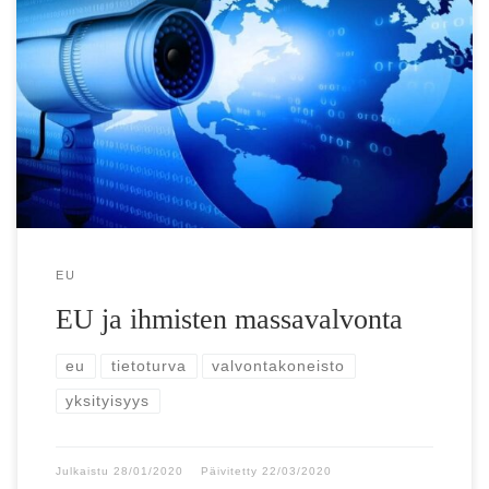
”Terrorismin torjumisen nimissä tehty massavalvonta rikkoo
Euroopassa lakia” EU:n oikeusoppinut katsoo, että
tietosuojalakien mukaan jäsenvaltiot eivät voi kerätä
massamäärissä verkosta […]
EU
EU ja ihmisten massavalvonta
eu
tietoturva
valvontakoneisto
yksityisyys
Julkaistu
28/01/2020
Päivitetty
22/03/2020