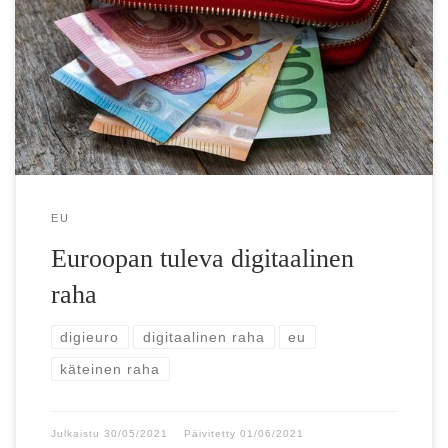
Euroopassa suunnitellaan digitaalista rahaa – Syrjäyttääkö
digieuro käteisen? Keskuspankit kehittävät sähköisiä
versioita seteleiden ja kolikoiden rinnalle. Euroopan
keskuspankki suunnittelee oman […]
EU
Euroopan tuleva digitaalinen
raha
digieuro
digitaalinen raha
eu
käteinen raha
Julkaistu
30/05/2021
Päivitetty
01/06/2021