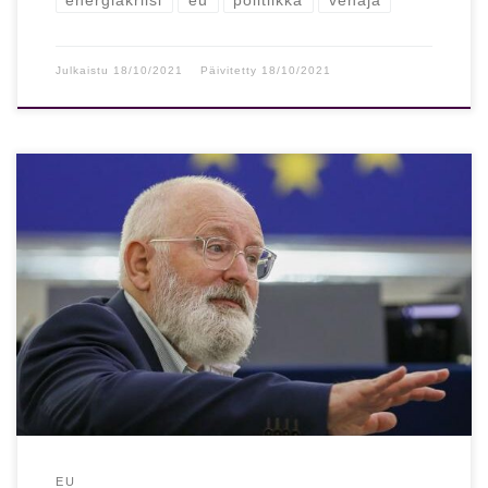
energiakriisi
eu
politiikka
venäjä
Julkaistu
18/10/2021
Päivitetty
18/10/2021
Nyt tuli ensimmäinen vakava varoitus levottomuuksista
EU:ssa: ”Sota vedestä ja ruuasta, jos emme toimi”
Maakaasun hinnassa on pelkästään alkuviikon aikana […]
EU