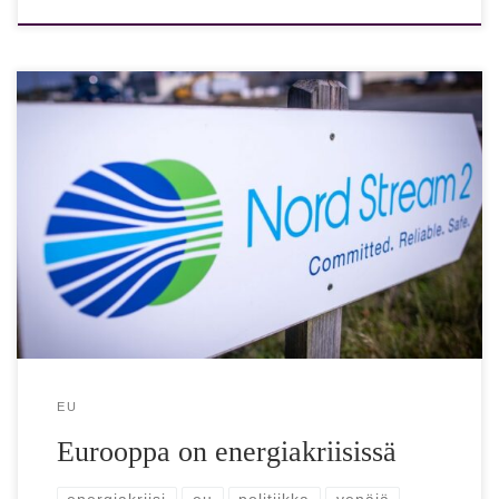
”Esimakua Venäjän pelistä” Kaikki kortit näyttävät olevan
tohtori Aura Sabadusin mukaan Kremlin käsissä. Eurooppa
on ajautunut kansainvälisten energiakysymysten
asiantuntijan, tohtori […]
EU
Eurooppa on energiakriisissä