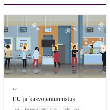
”Ei sovi demokratiaan”: Eurooppa saattaa panna jäihin
kasvojentunnistuksen julkisilla paikoilla EU-komissio on
pohtimassa viisivuotista kasvojentunnistuksen käyttökieltoa
julkisilla paikoilla. EU haluaa […]
EU
EU ja kasvojentunnistus
eu
kasvojentunnistus
tietoturva